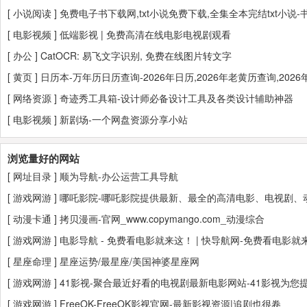
[
小说阅读
]
免费电子书下载网,txt小说免费下载,全集全本完结txt小说-
[
电影视频
]
低端影视 | 免费高清在线电影电视剧观看
[
办公
]
CatOCR: 易飞文字识别, 免费在线图片转文字
[
黄页
]
日历本-万年历日历查询-2026年日历,2026年老黄历查询,202
[
网络资源
]
奇迹秀工具箱-设计师必备设计工具及各类设计辅助神器
[
电影视频
]
新剧场-一个网盘资源分享小站
浏览量好的网站
[
网址目录
]
顺为导航-办公运营工具导航
[
游戏网游
]
哪吒影院-哪吒影院提供最新、最全的高清电影、电视剧
[
动漫卡通
]
拷贝漫画-官网_www.copymango.com_动漫综合
[
游戏网游
]
电影导航 - 免费看电影就来这！ | 快导航网-免费看电
[
星座命理
]
星座运势/最星座/美国神婆星座网
[
游戏网游
]
41影视-聚合最近好看的电视剧最新电影网站-41影视
[
游戏网游
]
FreeOK-FreeOK影视官网-最新影视资源|追剧也很卷