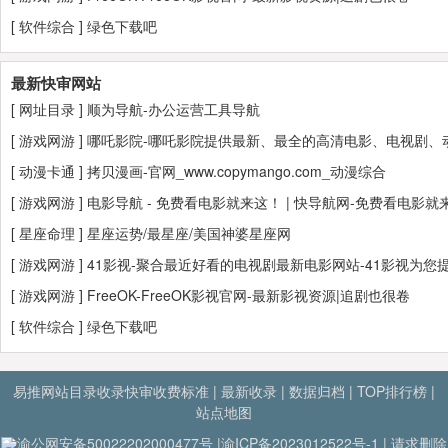
[
软件综合
]
绿色下载吧
最新快审网站
[
网址目录
]
顺为导航-办公运营工具导航
[
游戏网游
]
哪吒影院-哪吒影院提供最新、最全的高清电影、电视剧
[
动漫卡通
]
拷贝漫画-官网_www.copymango.com_动漫综合
[
游戏网游
]
电影导航 - 免费看电影就来这！ | 快导航网-免费看电
[
星座命理
]
星座运势/最星座/美国神婆星座网
[
游戏网游
]
41影视-聚合最近好看的电视剧最新电影网站-41影视
[
游戏网游
]
FreeOK-FreeOK影视官网-最新影视资源|追剧也很卷
[
软件综合
]
绿色下载吧
易推网站目录收录快审收费标准
|
最新收录
|
数据归档
|
TOP排行榜
|
站点地图
渝公网安备50022202000477号 |
渝ICP备2023012522号-1
|
请求删除