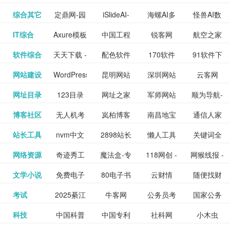
提供最新
BT下载站
动漫免费
_comic.qq.com_
动漫原创
观看_热播
资源下载
先的优质
频道
道
看
电影
讯飞星火-
综合其它
定鼎网-园
iSlideAI-
海螺AI多
怪兽AI数
更多>>
图库
nas论
文写作-AI
作 - 国内
图片、文
_www.sanmao.com.cn_
素材免费
的电影介
在线观看
动漫综合
电视剧大
站
短节目视
九章开物
IT综合
Axure模板
中国工程
锐客网
航空之家
更多>>
懂我的AI
林景观建
一键生成
模态大语
字人
坛|nas1.cn|nas1|nas
毕业设计-
领先的AI
案创作平
动漫原创
下载网站
绍及评论
全
频
牛品汇
软件综合
天天下载 -
配色软件
170软件
91软件下
更多>>
网
科技知识
助手
筑室内设
PPT模板
言模型
社区|PT网
AI答辩问
写作助手
台
包括上映
yx12345
网站建设
WordPress
昆明网站
深圳网站
云客网
更多>>
绿色精品
园
下载站
载
中心
计资料分
下载
站|NAS交
题预测与
影片的影
深圳网站
网址目录
123目录
网址之家
军师网站
顺为导航-
更多>>
下载站
主题模板
建设
建设
SEO众包
软件应用
享平台
流社区
PPT模板
易推分类
博客社区
无人机考
岚柏博客
南昌地宝
通信人家
更多>>
讯查询及
建设
网
目录网址
办公运营
下载_爱主
服务平台
分享平台
生成
精易论坛
站长工具
nvm中文
2898站长
懒人工具
关键词全
更多>>
目录网
证资讯网
网_南昌论
园
购票服
大全
工具导航
题
SEO工具
网络资源
奇迹秀工
魔法盒-专
118网创 -
网猴线报 -
更多>>
网
资源平台
网指数查
坛
务。你可
线报酷 -
文学小说
免费电子
80电子书
云财情
随便找财
更多>>
- 站长之家
具箱-设计
业的游戏
创业项目
一个简单
询
以记录想
钱如故
考试
2025綦江
牛客网
公务员考
国家公务
更多>>
专注线报
书下载
_八零电子
经网
师必备设
动画特效
资源分享
且纯粹的
看、在看
公务员考
科技
中国科普
中国专利
社科网
小木虫
更多>>
区中考志
试-中公教
员局
活动
网,txt小说
书_80txt_
计工具及
学习平台
下载平台
活动线报