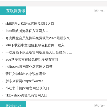
AiPPT -
更多>>
Image-
AI原生集
文生视频
- AI论文写
互联网资讯
More+
一键生成
2：
成开发环
类AIGC创
作平台/免
sbti娱乐人格测试官网免费版入口
高质量
OpenAI最
境/深度集
作平台
费生成千
tbox导航浏览器官方官网入口
夸克网盘会员兑换码免费领取2025最新永久
PPT
新AI图像
成
字大纲
idm下载器中文破解版绿色版官网下载入口
生成器
Doubao-
一耽漫画下载正版官网版最新入口链接为：...
age动漫官方在线免费动漫观看官网
1.5-pro与
ridibooks漫画汉化版官网入口链...
DeepSeek
晋江文学城出名小说有哪些
胖东来官网(https://www.a...
模型
小红书千帆pc端官网登录入口
tiktokshop跨境电商官网入口
站长运营
More+