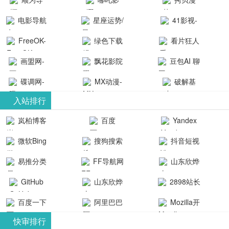
航-办公运营
院-哪吒影院
画-官网
电影导航
星座运势/
41影视-
工具导航
提供最新、
_www.copymango.co
- 免费看电影
最星座/美国
聚合最近好
FreeOK-
绿色下载
看片狂人
最全的高清
动漫综合
就来这！ | 快
神婆星座网
看的电视剧
FreeOK影视
吧
- 高清视频资
画盟网-
电影、电视
飘花影院
豆包AI 聊
导航网-免费
最新电影网
官网-最新影
源免费在线
画师联盟官
剧、动漫和
网
天智能对话
看电影就来
碟调网-
MX动漫-
站-41影视为
破解基
视资源|追剧
观看
网
综艺节目免
网页版入口
这！收录大
碟调网为您
最新最全动
地-精心专注
您提供最新
入站排行
也很卷
_huashilm.com_
费观看。平
量免费看电
提供最新电
漫免费在线
成全短剧电
整合当前互
岚柏博客
百度
Yandex
动漫综合
台内容丰
视剧和2025
影网站！
观看
视剧、电视
联网最新最
搜索
富，更新快
微软Bing
搜狗搜索
抖音短视
年最新电影
剧大全、好
全最优质的
速，支持在
引擎
频
的在线观
软件免费下
看的电视
易推分类
FF导航网
山东欣烨
线观看，满
看，快来碟
剧、最新的
载、资源免
目录网
化工有限公
GitHub
山东欣烨
2898站长
足各类影迷
调电影网在
电影在线观
费共享、技
司
生物科技有
资源平台
需求，提供
百度一下
阿里巴巴
Mozilla开
线观看最新
看，神马影
术教程学习
限公司
无广告、高
全球速卖通
发者
热门影视作
院每天更新
与交流平
快审排行