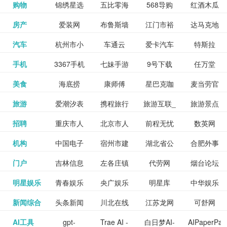
和看过的
中国科学
购物
锦绣星选
五比零海
568导购
红酒木瓜
更多>>
试信息网
博览
信息网
愿填报系
育网
免费下载,
八零小说
各类设计
资源分享
电影电视
淘宝
房产
爱装网
布鲁斯墙
江门市裕
达马克地
更多>>
院
海淘
淘网
网
靓汤官网
统
全集全本
网
辅助神器
网站
格莱美墙
汽车
杭州市小
车通云
爱卡汽车
特斯拉
更多>>
剧，顺便
纸
华墙纸
产
完结txt小
百度有驾
手机
3367手机
七妹手游
9号下载
任万堂
更多>>
纸
客车总量
导购
打分、写
说-书本网
游戏邦
美食
海底捞
康师傅
星巴克咖
麦当劳官
更多>>
网
游戏
调控管理
影评。根
心食谱网
旅游
爱潮汐表
携程旅行
旅游互联_
旅游景点
更多>>
啡
网
信息系统
据你的口
北京旅游
招聘
重庆市人
北京市人
前程无忧
数英网
更多>>
网
景点门票
点评-猫途
味，豆瓣
聘才网
机构
中国电子
宿州市建
湖北省公
合肥外事
更多>>
网
力资源和
力资源和
招聘网
预订
鹰
电影会推
湖北省粮
门户
吉林信息
左各庄镇
代劳网
烟台论坛
更多>>
检验检疫
委网
管局
办
社会保障
社会保障
Tripadvisor
腾讯充值
明星娱乐
青春娱乐
央广娱乐
明星库
中华娱乐
更多>>
荐好电影
食局
网
论坛
业务网
局
网易娱乐
新闻综合
头条新闻
川北在线
江苏龙网
可舒网
更多>>
中心
网
网,
网
给你。
巾帼网
AI工具
gpt-
Trae AI -
白日梦AI-
AIPaperPas
更多>>