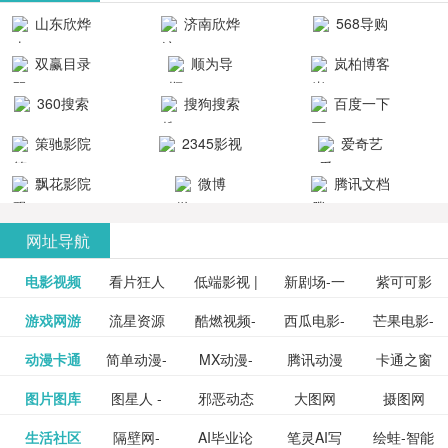
清流畅的观
品吧！
最新好看的
台！整合破
山东欣烨
济南欣烨
568导购
影体验。
动作片、 喜
解软件、整
生物科技有
科技有限公
网
双赢目录
顺为导
岚柏博客
剧片、爱情
合破解游
限公司
司
航-办公运营
片、搞笑片
戏、整合安
360搜索
搜狗搜索
百度一下
工具导航
卓破解软件
等全新电
引擎
策驰影院
2345影视
爱奇艺
影，是影
分享与下
大全
VIP会员
飘花影院
微博
腾讯文档
载！旨在打
网
造一个绿色
网址导航
安全优质软
电影视频
看片狂人
低端影视 |
新剧场-一
件共享站、
紫可可影
资源
泡剧网_最
游戏网游
流星资源
酷燃视频-
西瓜电影-
芒果电影-
更多>>
免费高清
个网盘资
视-紫可可,
豆瓣电影-
动漫卡通
简单动漫-
MX动漫-
腾讯动漫
卡通之窗
更多>>
新电视剧
网-流星蝴
致力于打
西瓜视频
芒果TV网
在线电影
源分享小
免费提供
三毛漫画
图片图库
图星人 -
邪恶动态
大图网
摄图网
更多>>
豆瓣电影
日本动画
最新最全
频道
_www.carto
免费在线
蝶剑官网
造中国领
网站电影
站电影频
电视剧观
站
最新高清
图行天下
生活社区
隔壁网-
AI毕业论
笔灵AI写
绘蛙-智能
更多>>
网
设计图片
图片大全