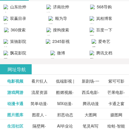
清流畅的观
品吧！
最新好看的
台！整合破
山东欣烨
济南欣烨
568导购
影体验。
动作片、 喜
解软件、整
生物科技有
科技有限公
网
双赢目录
顺为导
岚柏博客
剧片、爱情
合破解游
限公司
司
航-办公运营
片、搞笑片
戏、整合安
360搜索
搜狗搜索
百度一下
工具导航
卓破解软件
等全新电
引擎
策驰影院
2345影视
爱奇艺
影，是影
分享与下
大全
VIP会员
飘花影院
微博
腾讯文档
载！旨在打
网
造一个绿色
网址导航
安全优质软
电影视频
看片狂人
低端影视 |
新剧场-一
件共享站、
紫可可影
资源
泡剧网_最
游戏网游
流星资源
酷燃视频-
西瓜电影-
芒果电影-
更多>>
免费高清
个网盘资
视-紫可可,
豆瓣电影-
动漫卡通
简单动漫-
MX动漫-
腾讯动漫
卡通之窗
更多>>
新电视剧
网-流星蝴
致力于打
西瓜视频
芒果TV网
在线电影
源分享小
免费提供
三毛漫画
图片图库
图星人 -
邪恶动态
大图网
摄图网
更多>>
豆瓣电影
日本动画
最新最全
频道
_www.carto
免费在线
蝶剑官网
造中国领
网站电影
站电影频
电视剧观
站
最新高清
图行天下
生活社区
隔壁网-
AI毕业论
笔灵AI写
绘蛙-智能
更多>>
网
设计图片
图片大全