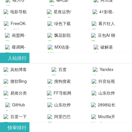
航-办公运营
院-哪吒影院
画-官网
电影导航
星座运势/
41影视-
工具导航
提供最新、
_www.copymango.co
- 免费看电影
最星座/美国
聚合最近好
FreeOK-
绿色下载
看片狂人
最全的高清
动漫综合
就来这！ | 快
神婆星座网
看的电视剧
FreeOK影视
吧
- 高清视频资
画盟网-
电影、电视
飘花影院
豆包AI 聊
导航网-免费
最新电影网
官网-最新影
源免费在线
画师联盟官
剧、动漫和
网
天智能对话
看电影就来
碟调网-
MX动漫-
站-41影视为
破解基
视资源|追剧
观看
网
综艺节目免
网页版入口
这！收录大
碟调网为您
最新最全动
地-精心专注
您提供最新
入站排行
也很卷
_huashilm.com_
费观看。平
量免费看电
提供最新电
漫免费在线
成全短剧电
整合当前互
岚柏博客
百度
Yandex
动漫综合
台内容丰
视剧和2025
影网站！
观看
视剧、电视
联网最新最
搜索
富，更新快
微软Bing
搜狗搜索
抖音短视
年最新电影
剧大全、好
全最优质的
速，支持在
引擎
频
的在线观
软件免费下
看的电视
易推分类
FF导航网
山东欣烨
线观看，满
看，快来碟
剧、最新的
载、资源免
目录网
化工有限公
GitHub
山东欣烨
2898站长
足各类影迷
调电影网在
电影在线观
费共享、技
司
生物科技有
资源平台
需求，提供
百度一下
阿里巴巴
Mozilla开
线观看最新
看，神马影
术教程学习
限公司
无广告、高
全球速卖通
发者
热门影视作
院每天更新
与交流平
快审排行