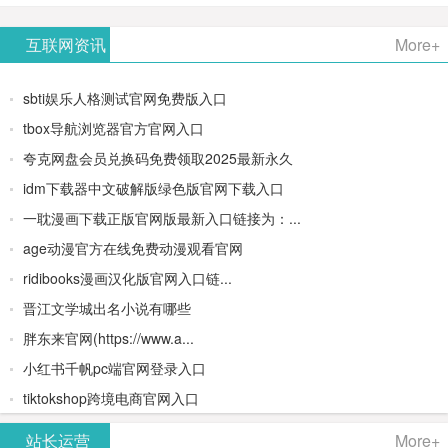
AiPPT -
更多>>
Image-
AI原生集
文生视频
- AI论文写
互联网资讯
More+
一键生成
2：
成开发环
类AIGC创
作平台/免
sbti娱乐人格测试官网免费版入口
高质量
OpenAI最
境/深度集
作平台
费生成千
tbox导航浏览器官方官网入口
夸克网盘会员兑换码免费领取2025最新永久
PPT
新AI图像
成
字大纲
idm下载器中文破解版绿色版官网下载入口
生成器
Doubao-
一耽漫画下载正版官网版最新入口链接为：...
age动漫官方在线免费动漫观看官网
1.5-pro与
ridibooks漫画汉化版官网入口链...
DeepSeek
晋江文学城出名小说有哪些
胖东来官网(https://www.a...
模型
小红书千帆pc端官网登录入口
tiktokshop跨境电商官网入口
站长运营
More+