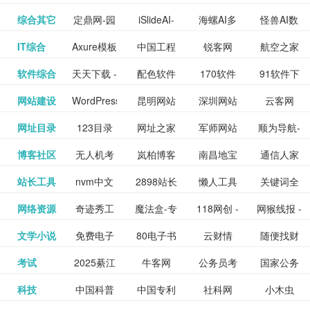
提供最新
BT下载站
动漫免费
_comic.qq.com_
动漫原创
观看_热播
资源下载
先的优质
频道
道
看
电影
讯飞星火-
综合其它
定鼎网-园
iSlideAI-
海螺AI多
怪兽AI数
更多>>
图库
nas论
文写作-AI
作 - 国内
图片、文
_www.sanmao.com.cn_
素材免费
的电影介
在线观看
动漫综合
电视剧大
站
短节目视
九章开物
IT综合
Axure模板
中国工程
锐客网
航空之家
更多>>
懂我的AI
林景观建
一键生成
模态大语
字人
坛|nas1.cn|nas1|nas
毕业设计-
领先的AI
案创作平
动漫原创
下载网站
绍及评论
全
频
牛品汇
软件综合
天天下载 -
配色软件
170软件
91软件下
更多>>
网
科技知识
助手
筑室内设
PPT模板
言模型
社区|PT网
AI答辩问
写作助手
台
包括上映
yx12345
网站建设
WordPress
昆明网站
深圳网站
云客网
更多>>
绿色精品
园
下载站
载
中心
计资料分
下载
站|NAS交
题预测与
影片的影
深圳网站
网址目录
123目录
网址之家
军师网站
顺为导航-
更多>>
下载站
主题模板
建设
建设
SEO众包
软件应用
享平台
流社区
PPT模板
易推分类
博客社区
无人机考
岚柏博客
南昌地宝
通信人家
更多>>
讯查询及
建设
网
目录网址
办公运营
下载_爱主
服务平台
分享平台
生成
精易论坛
站长工具
nvm中文
2898站长
懒人工具
关键词全
更多>>
目录网
证资讯网
网_南昌论
园
购票服
大全
工具导航
题
SEO工具
网络资源
奇迹秀工
魔法盒-专
118网创 -
网猴线报 -
更多>>
网
资源平台
网指数查
坛
务。你可
线报酷 -
文学小说
免费电子
80电子书
云财情
随便找财
更多>>
- 站长之家
具箱-设计
业的游戏
创业项目
一个简单
询
以记录想
钱如故
考试
2025綦江
牛客网
公务员考
国家公务
更多>>
专注线报
书下载
_八零电子
经网
师必备设
动画特效
资源分享
且纯粹的
看、在看
公务员考
科技
中国科普
中国专利
社科网
小木虫
更多>>
区中考志
试-中公教
员局
活动
网,txt小说
书_80txt_
计工具及
学习平台
下载平台
活动线报