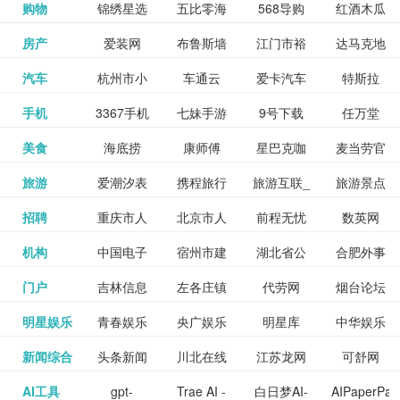
和看过的
中国科学
购物
锦绣星选
五比零海
568导购
红酒木瓜
更多>>
试信息网
博览
信息网
愿填报系
育网
免费下载,
八零小说
各类设计
资源分享
电影电视
淘宝
房产
爱装网
布鲁斯墙
江门市裕
达马克地
更多>>
院
海淘
淘网
网
靓汤官网
统
全集全本
网
辅助神器
网站
格莱美墙
汽车
杭州市小
车通云
爱卡汽车
特斯拉
更多>>
剧，顺便
纸
华墙纸
产
完结txt小
百度有驾
手机
3367手机
七妹手游
9号下载
任万堂
更多>>
纸
客车总量
导购
打分、写
说-书本网
游戏邦
美食
海底捞
康师傅
星巴克咖
麦当劳官
更多>>
网
游戏
调控管理
影评。根
心食谱网
旅游
爱潮汐表
携程旅行
旅游互联_
旅游景点
更多>>
啡
网
信息系统
据你的口
北京旅游
招聘
重庆市人
北京市人
前程无忧
数英网
更多>>
网
景点门票
点评-猫途
味，豆瓣
聘才网
机构
中国电子
宿州市建
湖北省公
合肥外事
更多>>
网
力资源和
力资源和
招聘网
预订
鹰
电影会推
湖北省粮
门户
吉林信息
左各庄镇
代劳网
烟台论坛
更多>>
检验检疫
委网
管局
办
社会保障
社会保障
Tripadvisor
腾讯充值
明星娱乐
青春娱乐
央广娱乐
明星库
中华娱乐
更多>>
荐好电影
食局
网
论坛
业务网
局
网易娱乐
新闻综合
头条新闻
川北在线
江苏龙网
可舒网
更多>>
中心
网
网,
网
给你。
巾帼网
AI工具
gpt-
Trae AI -
白日梦AI-
AIPaperPas
更多>>