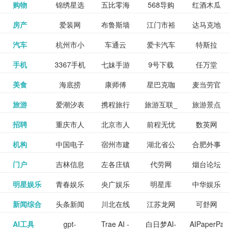
和看过的
中国科学
购物
锦绣星选
五比零海
568导购
红酒木瓜
更多>>
试信息网
博览
信息网
愿填报系
育网
免费下载,
八零小说
各类设计
资源分享
电影电视
淘宝
房产
爱装网
布鲁斯墙
江门市裕
达马克地
更多>>
院
海淘
淘网
网
靓汤官网
统
全集全本
网
辅助神器
网站
格莱美墙
汽车
杭州市小
车通云
爱卡汽车
特斯拉
更多>>
剧，顺便
纸
华墙纸
产
完结txt小
百度有驾
手机
3367手机
七妹手游
9号下载
任万堂
更多>>
纸
客车总量
导购
打分、写
说-书本网
游戏邦
美食
海底捞
康师傅
星巴克咖
麦当劳官
更多>>
网
游戏
调控管理
影评。根
心食谱网
旅游
爱潮汐表
携程旅行
旅游互联_
旅游景点
更多>>
啡
网
信息系统
据你的口
北京旅游
招聘
重庆市人
北京市人
前程无忧
数英网
更多>>
网
景点门票
点评-猫途
味，豆瓣
聘才网
机构
中国电子
宿州市建
湖北省公
合肥外事
更多>>
网
力资源和
力资源和
招聘网
预订
鹰
电影会推
湖北省粮
门户
吉林信息
左各庄镇
代劳网
烟台论坛
更多>>
检验检疫
委网
管局
办
社会保障
社会保障
Tripadvisor
腾讯充值
明星娱乐
青春娱乐
央广娱乐
明星库
中华娱乐
更多>>
荐好电影
食局
网
论坛
业务网
局
网易娱乐
新闻综合
头条新闻
川北在线
江苏龙网
可舒网
更多>>
中心
网
网,
网
给你。
巾帼网
AI工具
gpt-
Trae AI -
白日梦AI-
AIPaperPas
更多>>