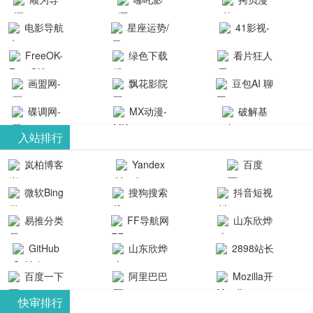
航-办公运营
院-哪吒影院
画-官网
电影导航
星座运势/
41影视-
工具导航
提供最新、
_www.copymango.co
- 免费看电影
最星座/美国
聚合最近好
FreeOK-
绿色下载
看片狂人
最全的高清
动漫综合
就来这！ | 快
神婆星座网
看的电视剧
FreeOK影视
吧
- 高清视频资
画盟网-
电影、电视
飘花影院
豆包AI 聊
导航网-免费
最新电影网
官网-最新影
源免费在线
画师联盟官
剧、动漫和
网
天智能对话
看电影就来
碟调网-
MX动漫-
站-41影视为
破解基
视资源|追剧
观看
网
综艺节目免
网页版入口
这！收录大
碟调网为您
最新最全动
地-精心专注
您提供最新
入站排行
也很卷
_huashilm.com_
费观看。平
量免费看电
提供最新电
漫免费在线
成全短剧电
整合当前互
岚柏博客
Yandex
百度
动漫综合
台内容丰
视剧和2025
影网站！
观看
视剧、电视
联网最新最
搜索
富，更新快
微软Bing
搜狗搜索
抖音短视
年最新电影
剧大全、好
全最优质的
速，支持在
引擎
频
的在线观
软件免费下
看的电视
易推分类
FF导航网
山东欣烨
线观看，满
看，快来碟
剧、最新的
载、资源免
目录网
化工有限公
GitHub
山东欣烨
2898站长
足各类影迷
调电影网在
电影在线观
费共享、技
司
生物科技有
资源平台
需求，提供
百度一下
阿里巴巴
Mozilla开
线观看最新
看，神马影
术教程学习
限公司
无广告、高
全球速卖通
发者
热门影视作
院每天更新
与交流平
快审排行