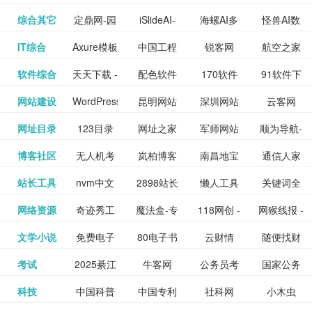
提供最新
BT下载站
动漫免费
_comic.qq.com_
动漫原创
观看_热播
资源下载
先的优质
频道
道
看
电影
讯飞星火-
综合其它
定鼎网-园
iSlideAI-
海螺AI多
怪兽AI数
更多>>
图库
nas论
文写作-AI
作 - 国内
图片、文
_www.sanmao.com.cn_
素材免费
的电影介
在线观看
动漫综合
电视剧大
站
短节目视
九章开物
IT综合
Axure模板
中国工程
锐客网
航空之家
更多>>
懂我的AI
林景观建
一键生成
模态大语
字人
坛|nas1.cn|nas1|nas
毕业设计-
领先的AI
案创作平
动漫原创
下载网站
绍及评论
全
频
牛品汇
软件综合
天天下载 -
配色软件
170软件
91软件下
更多>>
网
科技知识
助手
筑室内设
PPT模板
言模型
社区|PT网
AI答辩问
写作助手
台
包括上映
yx12345
网站建设
WordPress
昆明网站
深圳网站
云客网
更多>>
绿色精品
园
下载站
载
中心
计资料分
下载
站|NAS交
题预测与
影片的影
深圳网站
网址目录
123目录
网址之家
军师网站
顺为导航-
更多>>
下载站
主题模板
建设
建设
SEO众包
软件应用
享平台
流社区
PPT模板
易推分类
博客社区
无人机考
岚柏博客
南昌地宝
通信人家
更多>>
讯查询及
建设
网
目录网址
办公运营
下载_爱主
服务平台
分享平台
生成
精易论坛
站长工具
nvm中文
2898站长
懒人工具
关键词全
更多>>
目录网
证资讯网
网_南昌论
园
购票服
大全
工具导航
题
SEO工具
网络资源
奇迹秀工
魔法盒-专
118网创 -
网猴线报 -
更多>>
网
资源平台
网指数查
坛
务。你可
线报酷 -
文学小说
免费电子
80电子书
云财情
随便找财
更多>>
- 站长之家
具箱-设计
业的游戏
创业项目
一个简单
询
以记录想
钱如故
考试
2025綦江
牛客网
公务员考
国家公务
更多>>
专注线报
书下载
_八零电子
经网
师必备设
动画特效
资源分享
且纯粹的
看、在看
公务员考
科技
中国科普
中国专利
社科网
小木虫
更多>>
区中考志
试-中公教
员局
活动
网,txt小说
书_80txt_
计工具及
学习平台
下载平台
活动线报