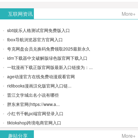
AiPPT -
更多>>
Image-
AI原生集
文生视频
- AI论文写
互联网资讯
More+
一键生成
2：
成开发环
类AIGC创
作平台/免
sbti娱乐人格测试官网免费版入口
高质量
OpenAI最
境/深度集
作平台
费生成千
tbox导航浏览器官方官网入口
夸克网盘会员兑换码免费领取2025最新永久
PPT
新AI图像
成
字大纲
idm下载器中文破解版绿色版官网下载入口
生成器
Doubao-
一耽漫画下载正版官网版最新入口链接为：...
age动漫官方在线免费动漫观看官网
1.5-pro与
ridibooks漫画汉化版官网入口链...
DeepSeek
晋江文学城出名小说有哪些
胖东来官网(https://www.a...
模型
小红书千帆pc端官网登录入口
tiktokshop跨境电商官网入口
趣站分享
More+