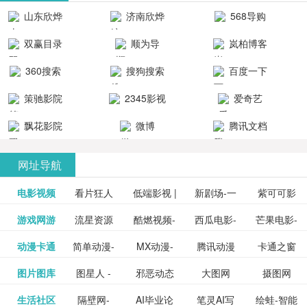
清流畅的观
品吧！
最新好看的
台！整合破
山东欣烨
济南欣烨
568导购
影体验。
动作片、 喜
解软件、整
生物科技有
科技有限公
网
双赢目录
顺为导
岚柏博客
剧片、爱情
合破解游
限公司
司
航-办公运营
片、搞笑片
戏、整合安
360搜索
搜狗搜索
百度一下
工具导航
卓破解软件
等全新电
引擎
策驰影院
2345影视
爱奇艺
影，是影
分享与下
大全
VIP会员
飘花影院
微博
腾讯文档
载！旨在打
网
造一个绿色
网址导航
安全优质软
电影视频
看片狂人
低端影视 |
新剧场-一
件共享站、
紫可可影
资源
泡剧网_最
游戏网游
流星资源
酷燃视频-
西瓜电影-
芒果电影-
更多>>
免费高清
个网盘资
视-紫可可,
豆瓣电影-
动漫卡通
简单动漫-
MX动漫-
腾讯动漫
卡通之窗
更多>>
新电视剧
网-流星蝴
致力于打
西瓜视频
芒果TV网
在线电影
源分享小
免费提供
三毛漫画
图片图库
图星人 -
邪恶动态
大图网
摄图网
更多>>
豆瓣电影
日本动画
最新最全
频道
_www.carto
免费在线
蝶剑官网
造中国领
网站电影
站电影频
电视剧观
站
最新高清
图行天下
生活社区
隔壁网-
AI毕业论
笔灵AI写
绘蛙-智能
更多>>
网
设计图片
图片大全