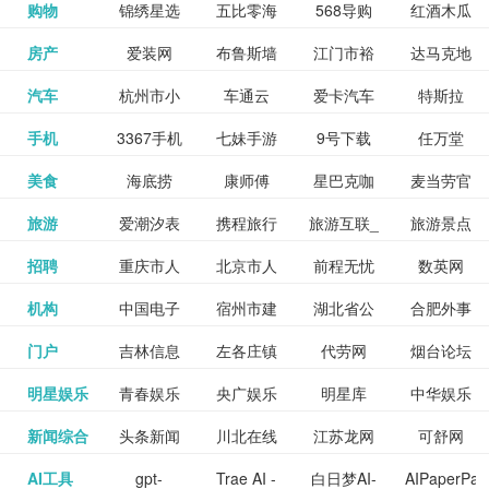
和看过的
中国科学
购物
锦绣星选
五比零海
568导购
红酒木瓜
更多>>
试信息网
博览
信息网
愿填报系
育网
免费下载,
八零小说
各类设计
资源分享
电影电视
淘宝
房产
爱装网
布鲁斯墙
江门市裕
达马克地
更多>>
院
海淘
淘网
网
靓汤官网
统
全集全本
网
辅助神器
网站
格莱美墙
汽车
杭州市小
车通云
爱卡汽车
特斯拉
更多>>
剧，顺便
纸
华墙纸
产
完结txt小
百度有驾
手机
3367手机
七妹手游
9号下载
任万堂
更多>>
纸
客车总量
导购
打分、写
说-书本网
游戏邦
美食
海底捞
康师傅
星巴克咖
麦当劳官
更多>>
网
游戏
调控管理
影评。根
心食谱网
旅游
爱潮汐表
携程旅行
旅游互联_
旅游景点
更多>>
啡
网
信息系统
据你的口
北京旅游
招聘
重庆市人
北京市人
前程无忧
数英网
更多>>
网
景点门票
点评-猫途
味，豆瓣
聘才网
机构
中国电子
宿州市建
湖北省公
合肥外事
更多>>
网
力资源和
力资源和
招聘网
预订
鹰
电影会推
湖北省粮
门户
吉林信息
左各庄镇
代劳网
烟台论坛
更多>>
检验检疫
委网
管局
办
社会保障
社会保障
Tripadvisor
腾讯充值
明星娱乐
青春娱乐
央广娱乐
明星库
中华娱乐
更多>>
荐好电影
食局
网
论坛
业务网
局
网易娱乐
新闻综合
头条新闻
川北在线
江苏龙网
可舒网
更多>>
中心
网
网,
网
给你。
巾帼网
AI工具
gpt-
Trae AI -
白日梦AI-
AIPaperPas
更多>>