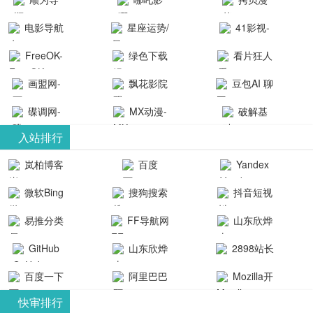
航-办公运营
院-哪吒影院
画-官网
电影导航
星座运势/
41影视-
工具导航
提供最新、
_www.copymango.co
- 免费看电影
最星座/美国
聚合最近好
FreeOK-
绿色下载
看片狂人
最全的高清
动漫综合
就来这！ | 快
神婆星座网
看的电视剧
FreeOK影视
吧
- 高清视频资
画盟网-
电影、电视
飘花影院
豆包AI 聊
导航网-免费
最新电影网
官网-最新影
源免费在线
画师联盟官
剧、动漫和
网
天智能对话
看电影就来
碟调网-
MX动漫-
站-41影视为
破解基
视资源|追剧
观看
网
综艺节目免
网页版入口
这！收录大
碟调网为您
最新最全动
地-精心专注
您提供最新
入站排行
也很卷
_huashilm.com_
费观看。平
量免费看电
提供最新电
漫免费在线
成全短剧电
整合当前互
岚柏博客
百度
Yandex
动漫综合
台内容丰
视剧和2025
影网站！
观看
视剧、电视
联网最新最
搜索
富，更新快
微软Bing
搜狗搜索
抖音短视
年最新电影
剧大全、好
全最优质的
速，支持在
引擎
频
的在线观
软件免费下
看的电视
易推分类
FF导航网
山东欣烨
线观看，满
看，快来碟
剧、最新的
载、资源免
目录网
化工有限公
GitHub
山东欣烨
2898站长
足各类影迷
调电影网在
电影在线观
费共享、技
司
生物科技有
资源平台
需求，提供
百度一下
阿里巴巴
Mozilla开
线观看最新
看，神马影
术教程学习
限公司
无广告、高
全球速卖通
发者
热门影视作
院每天更新
与交流平
快审排行