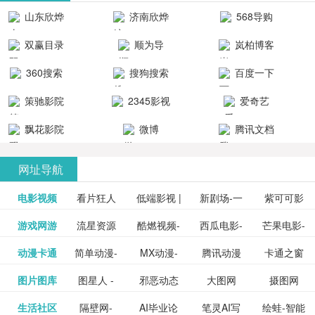
清流畅的观
品吧！
最新好看的
台！整合破
山东欣烨
济南欣烨
568导购
影体验。
动作片、 喜
解软件、整
生物科技有
科技有限公
网
双赢目录
顺为导
岚柏博客
剧片、爱情
合破解游
限公司
司
航-办公运营
片、搞笑片
戏、整合安
360搜索
搜狗搜索
百度一下
工具导航
卓破解软件
等全新电
引擎
策驰影院
2345影视
爱奇艺
影，是影
分享与下
大全
VIP会员
飘花影院
微博
腾讯文档
载！旨在打
网
造一个绿色
网址导航
安全优质软
电影视频
看片狂人
低端影视 |
新剧场-一
件共享站、
紫可可影
资源
泡剧网_最
游戏网游
流星资源
酷燃视频-
西瓜电影-
芒果电影-
更多>>
免费高清
个网盘资
视-紫可可,
豆瓣电影-
动漫卡通
简单动漫-
MX动漫-
腾讯动漫
卡通之窗
更多>>
新电视剧
网-流星蝴
致力于打
西瓜视频
芒果TV网
在线电影
源分享小
免费提供
三毛漫画
图片图库
图星人 -
邪恶动态
大图网
摄图网
更多>>
豆瓣电影
日本动画
最新最全
频道
_www.carto
免费在线
蝶剑官网
造中国领
网站电影
站电影频
电视剧观
站
最新高清
图行天下
生活社区
隔壁网-
AI毕业论
笔灵AI写
绘蛙-智能
更多>>
网
设计图片
图片大全