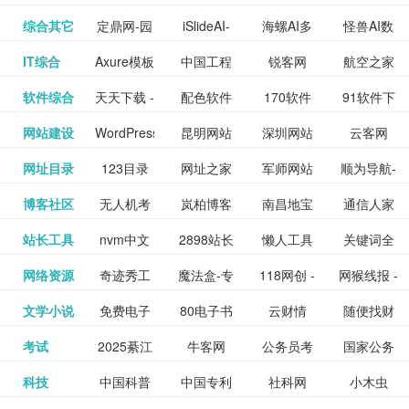
提供最新
BT下载站
动漫免费
_comic.qq.com_
动漫原创
观看_热播
资源下载
先的优质
频道
道
看
电影
讯飞星火-
综合其它
定鼎网-园
iSlideAI-
海螺AI多
怪兽AI数
更多>>
图库
nas论
文写作-AI
作 - 国内
图片、文
_www.sanmao.com.cn_
素材免费
的电影介
在线观看
动漫综合
电视剧大
站
短节目视
九章开物
IT综合
Axure模板
中国工程
锐客网
航空之家
更多>>
懂我的AI
林景观建
一键生成
模态大语
字人
坛|nas1.cn|nas1|nas
毕业设计-
领先的AI
案创作平
动漫原创
下载网站
绍及评论
全
频
牛品汇
软件综合
天天下载 -
配色软件
170软件
91软件下
更多>>
网
科技知识
助手
筑室内设
PPT模板
言模型
社区|PT网
AI答辩问
写作助手
台
包括上映
yx12345
网站建设
WordPress
昆明网站
深圳网站
云客网
更多>>
绿色精品
园
下载站
载
中心
计资料分
下载
站|NAS交
题预测与
影片的影
深圳网站
网址目录
123目录
网址之家
军师网站
顺为导航-
更多>>
下载站
主题模板
建设
建设
SEO众包
软件应用
享平台
流社区
PPT模板
易推分类
博客社区
无人机考
岚柏博客
南昌地宝
通信人家
更多>>
讯查询及
建设
网
目录网址
办公运营
下载_爱主
服务平台
分享平台
生成
精易论坛
站长工具
nvm中文
2898站长
懒人工具
关键词全
更多>>
目录网
证资讯网
网_南昌论
园
购票服
大全
工具导航
题
SEO工具
网络资源
奇迹秀工
魔法盒-专
118网创 -
网猴线报 -
更多>>
网
资源平台
网指数查
坛
务。你可
线报酷 -
文学小说
免费电子
80电子书
云财情
随便找财
更多>>
- 站长之家
具箱-设计
业的游戏
创业项目
一个简单
询
以记录想
钱如故
考试
2025綦江
牛客网
公务员考
国家公务
更多>>
专注线报
书下载
_八零电子
经网
师必备设
动画特效
资源分享
且纯粹的
看、在看
公务员考
科技
中国科普
中国专利
社科网
小木虫
更多>>
区中考志
试-中公教
员局
活动
网,txt小说
书_80txt_
计工具及
学习平台
下载平台
活动线报