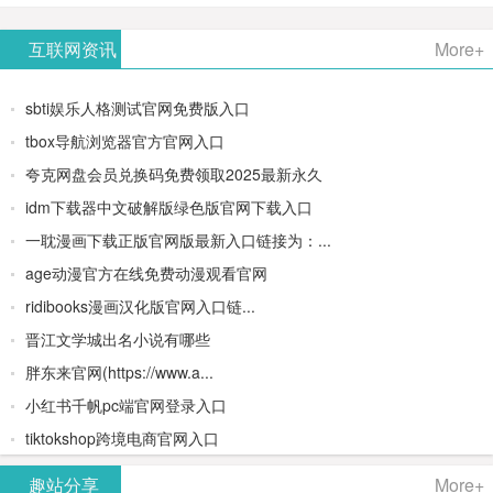
AiPPT -
更多>>
Image-
AI原生集
文生视频
- AI论文写
互联网资讯
More+
一键生成
2：
成开发环
类AIGC创
作平台/免
sbti娱乐人格测试官网免费版入口
高质量
OpenAI最
境/深度集
作平台
费生成千
tbox导航浏览器官方官网入口
夸克网盘会员兑换码免费领取2025最新永久
PPT
新AI图像
成
字大纲
idm下载器中文破解版绿色版官网下载入口
生成器
Doubao-
一耽漫画下载正版官网版最新入口链接为：...
age动漫官方在线免费动漫观看官网
1.5-pro与
ridibooks漫画汉化版官网入口链...
DeepSeek
晋江文学城出名小说有哪些
胖东来官网(https://www.a...
模型
小红书千帆pc端官网登录入口
tiktokshop跨境电商官网入口
趣站分享
More+