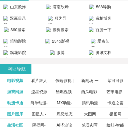
清流畅的观
品吧！
最新好看的
台！整合破
山东欣烨
济南欣烨
568导购
影体验。
动作片、 喜
解软件、整
生物科技有
科技有限公
网
双赢目录
顺为导
岚柏博客
剧片、爱情
合破解游
限公司
司
航-办公运营
片、搞笑片
戏、整合安
360搜索
搜狗搜索
百度一下
工具导航
卓破解软件
等全新电
引擎
策驰影院
2345影视
爱奇艺
影，是影
分享与下
大全
VIP会员
飘花影院
微博
腾讯文档
载！旨在打
网
造一个绿色
网址导航
安全优质软
电影视频
看片狂人
低端影视 |
新剧场-一
件共享站、
紫可可影
资源
泡剧网_最
游戏网游
流星资源
酷燃视频-
西瓜电影-
芒果电影-
更多>>
免费高清
个网盘资
视-紫可可,
豆瓣电影-
动漫卡通
简单动漫-
MX动漫-
腾讯动漫
卡通之窗
更多>>
新电视剧
网-流星蝴
致力于打
西瓜视频
芒果TV网
在线电影
源分享小
免费提供
三毛漫画
图片图库
图星人 -
邪恶动态
大图网
摄图网
更多>>
豆瓣电影
日本动画
最新最全
频道
_www.carto
免费在线
蝶剑官网
造中国领
网站电影
站电影频
电视剧观
站
最新高清
图行天下
生活社区
隔壁网-
AI毕业论
笔灵AI写
绘蛙-智能
更多>>
网
设计图片
图片大全