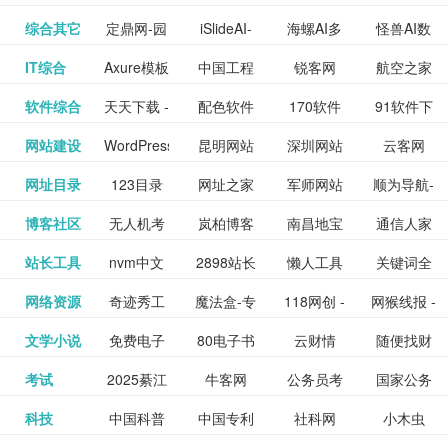
提供最新
BT下载站
动漫免费
_comic.qq.com_
动漫原创
观看_热播
资源下载
先的优质
频道
道
看
电影
讯飞星火-
综合其它
定鼎网-园
iSlideAI-
海螺AI多
怪兽AI数
更多>>
图库
nas论
文写作-AI
作 - 国内
图片、文
_www.sanmao.com.cn_
素材免费
的电影介
在线观看
动漫综合
电视剧大
站
短节目视
九章开物
IT综合
Axure模板
中国工程
锐客网
航空之家
更多>>
懂我的AI
林景观建
一键生成
模态大语
字人
坛|nas1.cn|nas1|nas
毕业设计-
领先的AI
案创作平
动漫原创
下载网站
绍及评论
全
频
牛品汇
软件综合
天天下载 -
配色软件
170软件
91软件下
更多>>
网
科技知识
助手
筑室内设
PPT模板
言模型
社区|PT网
AI答辩问
写作助手
台
包括上映
yx12345
网站建设
WordPress
昆明网站
深圳网站
云客网
更多>>
绿色精品
园
下载站
载
中心
计资料分
下载
站|NAS交
题预测与
影片的影
深圳网站
网址目录
123目录
网址之家
军师网站
顺为导航-
更多>>
下载站
主题模板
建设
建设
SEO众包
软件应用
享平台
流社区
PPT模板
易推分类
博客社区
无人机考
岚柏博客
南昌地宝
通信人家
更多>>
讯查询及
建设
网
目录网址
办公运营
下载_爱主
服务平台
分享平台
生成
精易论坛
站长工具
nvm中文
2898站长
懒人工具
关键词全
更多>>
目录网
证资讯网
网_南昌论
园
购票服
大全
工具导航
题
SEO工具
网络资源
奇迹秀工
魔法盒-专
118网创 -
网猴线报 -
更多>>
网
资源平台
网指数查
坛
务。你可
线报酷 -
文学小说
免费电子
80电子书
云财情
随便找财
更多>>
- 站长之家
具箱-设计
业的游戏
创业项目
一个简单
询
以记录想
钱如故
考试
2025綦江
牛客网
公务员考
国家公务
更多>>
专注线报
书下载
_八零电子
经网
师必备设
动画特效
资源分享
且纯粹的
看、在看
公务员考
科技
中国科普
中国专利
社科网
小木虫
更多>>
区中考志
试-中公教
员局
活动
网,txt小说
书_80txt_
计工具及
学习平台
下载平台
活动线报