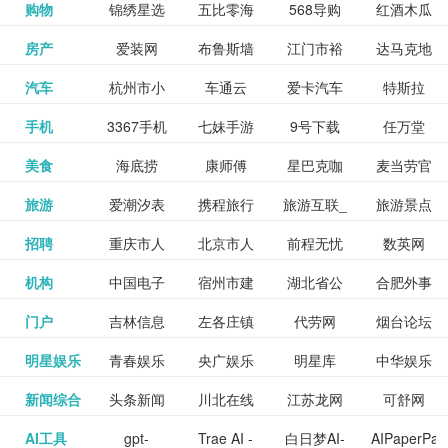
和看过的
中国科学
购物
锦绣星选
五比零海
568导购
红酒木瓜
更多>>
试信息网
博览
信息网
愿填报系
育网
免费下载,
八零小说
各类设计
资源分享
电影电视
淘宝
房产
爱装网
布鲁斯墙
江门市裕
达马克地
更多>>
院
海淘
淘网
网
靓汤官网
统
全集全本
网
辅助神器
网站
格莱美墙
汽车
杭州市小
车通云
爱卡汽车
特斯拉
更多>>
剧，顺便
纸
华墙纸
产
完结txt小
百度有驾
手机
3367手机
七妹手游
9号下载
任万堂
更多>>
纸
客车总量
导购
打分、写
说-书本网
游戏邦
美食
海底捞
康师傅
星巴克咖
麦当劳官
更多>>
网
游戏
调控管理
影评。根
心食谱网
旅游
爱潮汐表
携程旅行
旅游互联_
旅游景点
更多>>
啡
网
信息系统
据你的口
北京旅游
招聘
重庆市人
北京市人
前程无忧
数英网
更多>>
网
景点门票
点评-猫途
味，豆瓣
聘才网
机构
中国电子
宿州市建
湖北省公
合肥外事
更多>>
网
力资源和
力资源和
招聘网
预订
鹰
电影会推
湖北省粮
门户
吉林信息
左各庄镇
代劳网
烟台论坛
更多>>
检验检疫
委网
管局
办
社会保障
社会保障
Tripadvisor
腾讯充值
明星娱乐
青春娱乐
央广娱乐
明星库
中华娱乐
更多>>
荐好电影
食局
网
论坛
业务网
局
网易娱乐
新闻综合
头条新闻
川北在线
江苏龙网
可舒网
更多>>
中心
网
网,
网
给你。
巾帼网
AI工具
gpt-
Trae AI -
白日梦AI-
AIPaperPas
更多>>