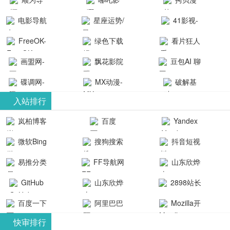
航-办公运营
院-哪吒影院
画-官网
电影导航
星座运势/
41影视-
工具导航
提供最新、
_www.copymango.co
- 免费看电影
最星座/美国
聚合最近好
FreeOK-
绿色下载
看片狂人
最全的高清
动漫综合
就来这！ | 快
神婆星座网
看的电视剧
FreeOK影视
吧
- 高清视频资
画盟网-
电影、电视
飘花影院
豆包AI 聊
导航网-免费
最新电影网
官网-最新影
源免费在线
画师联盟官
剧、动漫和
网
天智能对话
看电影就来
碟调网-
MX动漫-
站-41影视为
破解基
视资源|追剧
观看
网
综艺节目免
网页版入口
这！收录大
碟调网为您
最新最全动
地-精心专注
您提供最新
入站排行
也很卷
_huashilm.com_
费观看。平
量免费看电
提供最新电
漫免费在线
成全短剧电
整合当前互
岚柏博客
百度
Yandex
动漫综合
台内容丰
视剧和2025
影网站！
观看
视剧、电视
联网最新最
搜索
富，更新快
微软Bing
搜狗搜索
抖音短视
年最新电影
剧大全、好
全最优质的
速，支持在
引擎
频
的在线观
软件免费下
看的电视
易推分类
FF导航网
山东欣烨
线观看，满
看，快来碟
剧、最新的
载、资源免
目录网
化工有限公
GitHub
山东欣烨
2898站长
足各类影迷
调电影网在
电影在线观
费共享、技
司
生物科技有
资源平台
需求，提供
百度一下
阿里巴巴
Mozilla开
线观看最新
看，神马影
术教程学习
限公司
无广告、高
全球速卖通
发者
热门影视作
院每天更新
与交流平
快审排行