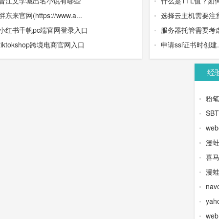
晋江文学城出名小说有哪些
什么是TTL值？如
胖东来官网(https://www.a...
选择云主机需要注
小红书千帆pc端官网登录入口
服务器托管需要考虑
tiktokshop跨境电商官网入口
申请ssl证书时创建.wel
经
粉
SB
web
漫
喜
漫蛙
na
yah
we