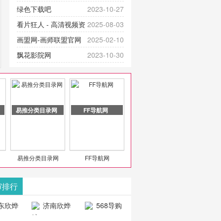
提供最新成全短剧电视剧、电视剧
官网-最新影视资源|追剧也很卷
绿色下载吧
2023-10-27
大全、好看的电视剧、最新的电影
看片狂人 - 高清视频资
2025-08-03
在线观看，神马影院每天更新最新
源免费在线观看
画盟网-画师联盟官网
2025-02-10
好看的动作片、 喜剧片、爱情片、
_huashilm.com_动漫综合
飘花影院网
2023-10-30
搞笑片等全新电影，是影
豆包AI 聊天智能对话网
2025-04-28
页版入口
易推分类目录网
FF导航网
易推分类目录网
FF导航网
审排行
东欣烨
济南欣烨
568导购
科技有
科技有限公
网