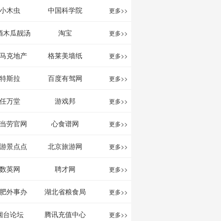
影给你。
分享网站
息网
小木虫
中国科学院
更多>>
酒木瓜靓汤
淘宝
更多>>
官网
马克地产
格莱美墙纸
更多>>
特斯拉
百度有驾网
更多>>
任万堂
游戏邦
更多>>
当劳官网
心食谱网
更多>>
游景点点
北京旅游网
更多>>
评-猫途鹰
数英网
聘才网
更多>>
ipadvisor
肥外事办
湖北省粮食局
更多>>
烟台论坛
腾讯充值中心
更多>>