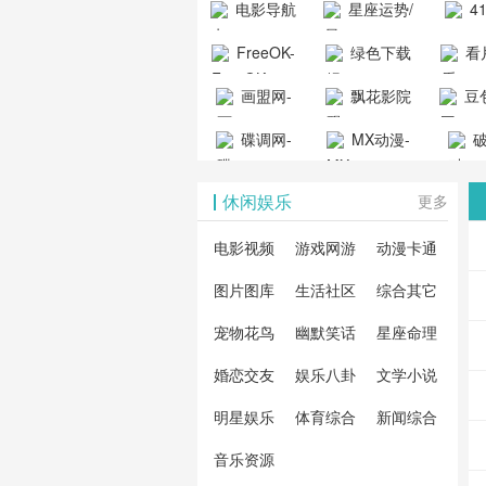
电影导航
星座运势/
4
工具导航
提供最新、
_www.
- 免费看电影
最星座/美国
聚合
FreeOK-
绿色下载
看
山东欣烨化工有限公
最全的高清
动漫
就来这！ | 快
神婆星座网
看的
司
FreeOK影视
吧
- 高
画盟网-
电影、电视
飘花影院
豆包
导航网-免费
最新
官网-最新影
源免
画师联盟官
剧、动漫和
网
天智
看电影就来
碟调网-
MX动漫-
站-4
破
视资源|追剧
观
网
综艺节目免
网页
这！收录大
碟调网为您
最新最全动
地-精
您提
也很卷
_huashilm.com_
费观看。平
休闲娱乐
更多
量免费看电
提供最新电
漫免费在线
成全
整合
动漫综合
台内容丰
视剧和2025
影网站！
观看
视剧
联网
电影视频
游戏网游
动漫卡通
富，更新快
年最新电影
剧大
全最
图片图库
生活社区
综合其它
速，支持在
的在线观
软件
看的
线观看，满
宠物花鸟
幽默笑话
星座命理
看，快来碟
剧、
载、
足各类影迷
调电影网在
电影
费共
婚恋交友
娱乐八卦
文学小说
需求，提供
线观看最新
看，
术教
明星娱乐
体育综合
新闻综合
无广告、高
热门影视作
院每
与交
清流畅的观
音乐资源
品吧！
最新
台！