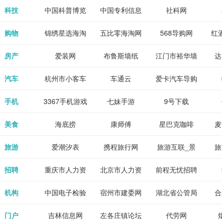
各类设计辅助
源
免费下载,全集
_80txt_八零
考志愿填报系
中公教育网
科技
中国科普博览
中国专利信息
社科网
神器
全本完结txt小
小说网
统
网
购物
锦绣星选海淘
五比零海淘网
568导购网
红
说-书本网
房产
爱装网
布鲁斯墙纸
江门市裕华墙
达
纸
汽车
杭州市小客车
车通云
爱卡汽车导购
总量调控管理
手机
3367手机游戏
七妹手游
9号下载
信息系统
美食
海底捞
康师傅
星巴克咖啡
麦
旅游
爱潮汐表
携程旅行网
旅游互联_景
旅
点门票预订
招聘
重庆市人力资
北京市人力资
前程无忧招聘
Tr
源和社会保障
源和社会保障
网
机构
中国电子检验
宿州市建委网
湖北省公管局
合
局
检疫业务网
门户
吉林信息网
左各庄镇论坛
代劳网