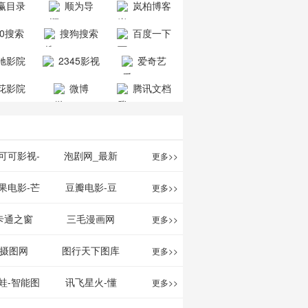
赢目录
顺为导
岚柏博客
公司
司
航-办公运营
60搜索
搜狗搜索
百度一下
工具导航
引擎
驰影院
2345影视
爱奇艺
大全
VIP会员
花影院
微博
腾讯文档
网
可可影视-
泡剧网_最新
更多>>
可可,免费提
电视剧免费在
果电影-芒
豆瓣电影-豆
更多>>
最新高清电
线观看_热播
TV网站电影
瓣电影提供最
卡通之窗
三毛漫画网
更多>>
影
电视剧大全
频道
新的电影介绍
w.cartoonwin.com_
_www.sanmao.com.cn_
摄图网
图行天下图库
更多>>
及评论包括上
动漫原创
动漫原创
蛙-智能图
讯飞星火-懂
更多>>