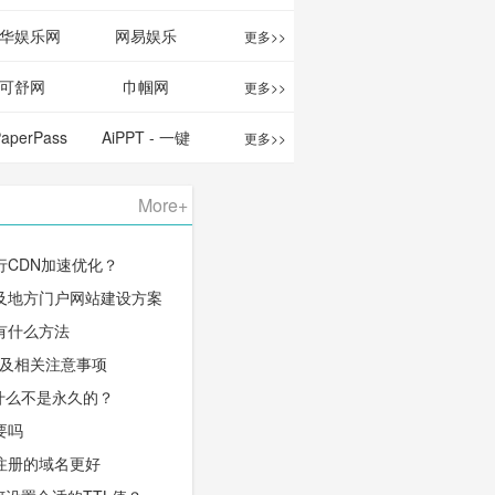
华娱乐网
网易娱乐
更多>>
可舒网
巾帼网
更多>>
PaperPass
AiPPT - 一键
更多>>
 AI论文写作
生成高质量
More+
台/免费生成
PPT
行CDN加速优化？
千字大纲
及地方门户网站建设方案
有什么方法
程及相关注意事项
什么不是永久的？
要吗
注册的域名更好