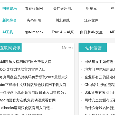
明星娱乐
青春娱乐网
央广娱乐网,
明星库
中
新闻综合
头条新闻
川北在线
江苏龙网
AI工具
gpt-Image-
Trae AI - AI原
白日梦AI-文生
AI
2：OpenAI最
生集成开发环
视频类AIGC
-
互联网资讯
More+
站长运营
新AI图像生成
境/深度集成
创作平台
平
sbti娱乐人格测试官网免费版入口
网站建设中如何进
器
Doubao-1.5-
tbox导航浏览器官方官网入口
地方门户网站建设
夸克网盘会员兑换码免费领取2025最新永久
企业私有云的搭建
pro与
idm下载器中文破解版绿色版官网下载入口
CN域名注册的流
DeepSeek模
一耽漫画下载正版官网版最新入口链接为：...
SSL证书有效期为
age动漫官方在线免费动漫观看官网
网站安全监测有必
型
ridibooks漫画汉化版官网入口链...
为什么老域名比新