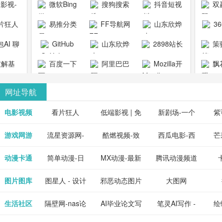
1影视-
微软Bing
搜狗搜索
抖音短视
双
copymango.com_
限
最近好
引擎
频
片狂人
易推分类
FF导航网
山东欣烨
3
综合
电视剧
清视频资
目录网
化工有限公
AI 聊
GitHub
山东欣烨
2898站长
策
电影网
费在线
司
能对话
生物科技有
资源平台
1影视为
解基
百度一下
阿里巴巴
Mozilla开
飘
看
版入口
限公司
心专注
供最新
全球速卖通
发者
网址导航
短剧电
当前互
、电视
最新最
电影视频
看片狂人
低端影视 | 免
新剧场-一个
紫
全、好
优质的
费高清在线电
网盘资源分享
紫
游戏网游
流星资源网-
酷燃视频-致
西瓜电影-西
芒
免费下
电视
最新的
资源免
影电视剧观看
小站
供
流星蝴蝶剑官
力于打造中国
瓜视频网站电
果
动漫卡通
简单动漫-日
MX动漫-最新
腾讯动漫频道
在线观
享、技
网资源下载站
领先的优质短
影频道
本动画BT下载
最全动漫免费
_comic.qq.com_
_ww
图片图库
图星人 - 设计
邪恶动态图片
大图网
神马影
程学习
天更新
流平
节目视频
站
在线观看
动漫综合
图片素材免费
大全
生活社区
隔壁网-nas论
AI毕业论文写
笔灵AI写作 -
绘
好看的
整合破