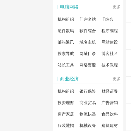
影体验。
动作片
解软
电脑网络
更多
剧片
合破
机构组织
门户名站
IT综合
片、
戏、
卓破
等全
硬件数码
软件综合
程序编程
影，
分享
邮箱通讯
域名主机
网站建设
载！
搜索导航
网址目录
博客社区
造一
安全
站长工具
网络资源
技术教程
件共
商业经济
更多
资
机构组织
银行保险
财经证券
投资理财
商业贸易
广告营销
房产家居
物流快递
食品饮料
服装鞋帽
机械设备
建筑建材