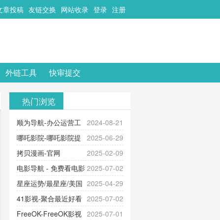
文章投稿
友链交换
网站收录
登录
注册
外链工具
快审提交
热门浏览
顺为导航-办公运营工
2024-08-21
具导航
哪吒影院-哪吒影院提
2025-06-29
供最新、最全的高清电影、电视
拷贝漫画-官网
2025-02-09
剧、动漫和综艺节目免费观看。平
_www.copymango.com_动漫综合
电影导航 - 免费看电影
2025-07-02
台内容丰富，更新快速，支持在线
就来这！ | 快导航网-免费看电影就
星座运势/最星座/美国
2025-04-29
观看，满足各类影迷需求，提供无
来这！收录大量免费看电影网站！
神婆星座网
41影视-聚合最近好看
2025-07-02
广告、高清流畅的观影体验。
的电视剧最新电影网站-41影视为您
FreeOK-FreeOK影视
2025-07-01