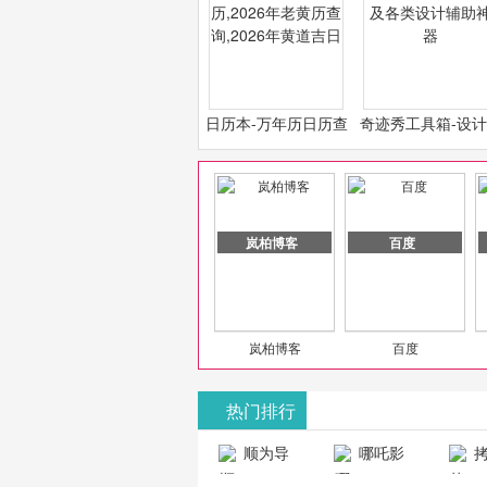
日历本-万年历日历查
奇迹秀工具箱-设
询-2026年日历,2026
必备设计工具及各
年老黄历查询,2026年
计辅助神器
黄道吉日
岚柏博客
百度
岚柏博客
百度
热门排行
山东欣烨化工有限公司
顺为导
哪吒影
拷
航-办公运营
院-哪吒影院
画-