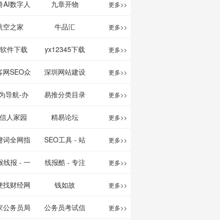
映影片的影讯
、文案创作
我的AI助手
兽AI数字人
九章开物
更多>>
查询及购票服
平台
航空之家
牛品汇
更多>>
务。你可以记
1软件下载
yx12345下载
更多>>
录想看、在看
站
客网SEO众
深圳网站建设
更多>>
和看过的电影
服务平台
为导航-办
易推分类目录
更多>>
电视剧，顺便
运营工具导
网
信人家园
精易论坛
更多>>
打分、写影
航
键词全网指
SEO工具 - 站
更多>>
评。根据你的
数查询
长之家
线报 - 一
线报酷 - 专注
更多>>
口味，豆瓣电
简单且纯粹
线报活动
便找财经网
钱如故
更多>>
影会推荐好电
活动线报资
家公务员局
公务员考试信
更多>>