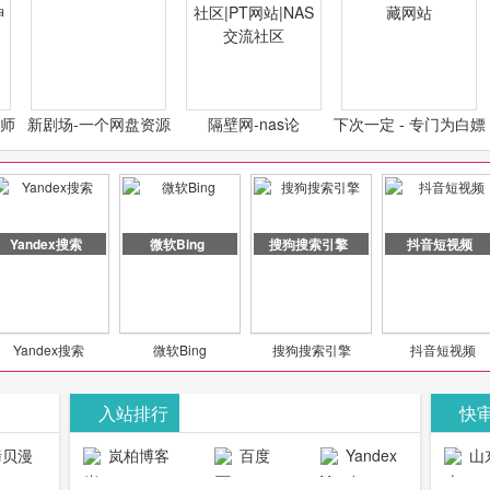
计师
新剧场-一个网盘资源
隔壁网-nas论
下次一定 - 专门为白嫖
类设
分享小站
坛|nas1.cn|nas1|nas
怪开发的宝藏网站
社区|PT网站|NAS交流
社区
Yandex搜索
微软Bing
搜狗搜索引擎
抖音短视频
Yandex搜索
微软Bing
搜狗搜索引擎
抖音短视频
入站排行
快
贝漫
岚柏博客
百度
Yandex
山
官网
搜索
生物