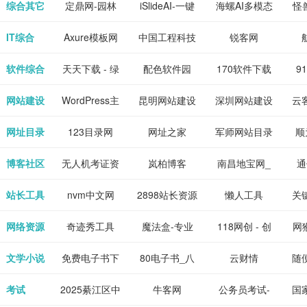
下载网站
坛|nas1.cn|nas1|nas
作-AI毕业设
国内领先的AI
片
综合其它
定鼎网-园林
iSlideAI-一键
海螺AI多模态
怪
、 喜
件、整
、爱情
解游
社区|PT网
计-AI答辩问题
写作助手
景观建筑室内
生成PPT模板
大语言模型
IT综合
Axure模板网
中国工程科技
锐客网
搞笑片
整合安
站|NAS交流社
预测与PPT模
设计资料分享
下载
知识中心
解软件
新电
软件综合
天天下载 - 绿
配色软件园
170软件下载
9
是影
与下
区
板生成
平台
色精品软件应
站
网站建设
WordPress主
昆明网站建设
深圳网站建设
云
旨在打
个绿色
用分享平台
题模板下载_
包
网址目录
123目录网
网址之家
军师网站目录
顺
优质软
爱主题
网址大全
公
博客社区
无人机考证资
岚柏博客
南昌地宝网_
通
享站、
源
讯网
南昌论坛
站长工具
nvm中文网
2898站长资源
懒人工具
关
平台
网络资源
奇迹秀工具
魔法盒-专业
118网创 - 创
网猴
箱-设计师必
的游戏动画特
业项目资源分
个
文学小说
免费电子书下
80电子书_八
云财情
随
备设计工具及
效学习平台
享下载平台
的
载网,txt小说
零电子书
考试
2025綦江区中
牛客网
公务员考试-
国