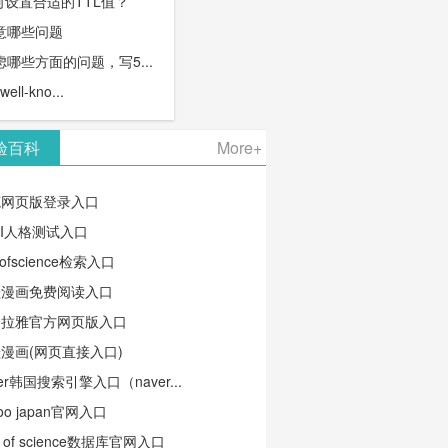
何设置合适的TTL值？
意哪些问题
哪些方面的问题，写5...
l-kno...
验百科
More+
笔网页版登录入口
TI人格测试入口
ofscience检索入口
蛙漫画免费阅读入口
马拉雅官方网页版入口
漫画(网页直接入口)
ver韩国搜索引擎入口（naver...
oo japan官网入口
b of science数据库官网入口