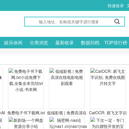
快速收录
娱乐休闲
分类浏览
最新收录
数据归档
TOP排行榜
nAI
免费电子书下载网,txt
低端影视 | 免费高清在
CatOCR: 易飞文字识
器
小说免费下载,全集全
线电影电视剧观看
别, 免费在线图片转文
本完结txt小说-书本网
字