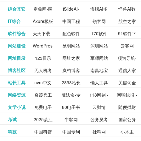
提供最新
BT下载站
动漫免费
_comic.qq.com_
动漫原创
观看_热播
资源下载
先的优质
频道
道
看
电影
讯飞星火-
综合其它
定鼎网-园
iSlideAI-
海螺AI多
怪兽AI数
更多>>
图库
nas论
文写作-AI
作 - 国内
图片、文
_www.sanmao.com.cn_
素材免费
的电影介
在线观看
动漫综合
电视剧大
站
短节目视
九章开物
IT综合
Axure模板
中国工程
锐客网
航空之家
更多>>
懂我的AI
林景观建
一键生成
模态大语
字人
坛|nas1.cn|nas1|nas
毕业设计-
领先的AI
案创作平
动漫原创
下载网站
绍及评论
全
频
牛品汇
软件综合
天天下载 -
配色软件
170软件
91软件下
更多>>
网
科技知识
助手
筑室内设
PPT模板
言模型
社区|PT网
AI答辩问
写作助手
台
包括上映
yx12345
网站建设
WordPress
昆明网站
深圳网站
云客网
更多>>
绿色精品
园
下载站
载
中心
计资料分
下载
站|NAS交
题预测与
影片的影
深圳网站
网址目录
123目录
网址之家
军师网站
顺为导航-
更多>>
下载站
主题模板
建设
建设
SEO众包
软件应用
享平台
流社区
PPT模板
易推分类
博客社区
无人机考
岚柏博客
南昌地宝
通信人家
更多>>
讯查询及
建设
网
目录网址
办公运营
下载_爱主
服务平台
分享平台
生成
精易论坛
站长工具
nvm中文
2898站长
懒人工具
关键词全
更多>>
目录网
证资讯网
网_南昌论
园
购票服
大全
工具导航
题
SEO工具
网络资源
奇迹秀工
魔法盒-专
118网创 -
网猴线报 -
更多>>
网
资源平台
网指数查
坛
务。你可
线报酷 -
文学小说
免费电子
80电子书
云财情
随便找财
更多>>
- 站长之家
具箱-设计
业的游戏
创业项目
一个简单
询
以记录想
钱如故
考试
2025綦江
牛客网
公务员考
国家公务
更多>>
专注线报
书下载
_八零电子
经网
师必备设
动画特效
资源分享
且纯粹的
看、在看
公务员考
科技
中国科普
中国专利
社科网
小木虫
更多>>
区中考志
试-中公教
员局
活动
网,txt小说
书_80txt_
计工具及
学习平台
下载平台
活动线报