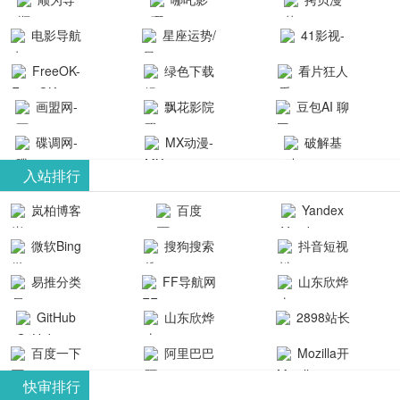
航-办公运营
院-哪吒影院
画-官网
电影导航
星座运势/
41影视-
工具导航
提供最新、
_www.copymango.co
- 免费看电影
最星座/美国
聚合最近好
FreeOK-
绿色下载
看片狂人
最全的高清
动漫综合
就来这！ | 快
神婆星座网
看的电视剧
FreeOK影视
吧
- 高清视频资
画盟网-
电影、电视
飘花影院
豆包AI 聊
导航网-免费
最新电影网
官网-最新影
源免费在线
画师联盟官
剧、动漫和
网
天智能对话
看电影就来
碟调网-
MX动漫-
站-41影视为
破解基
视资源|追剧
观看
网
综艺节目免
网页版入口
这！收录大
碟调网为您
最新最全动
地-精心专注
您提供最新
入站排行
也很卷
_huashilm.com_
费观看。平
量免费看电
提供最新电
漫免费在线
成全短剧电
整合当前互
岚柏博客
百度
Yandex
动漫综合
台内容丰
视剧和2025
影网站！
观看
视剧、电视
联网最新最
搜索
富，更新快
微软Bing
搜狗搜索
抖音短视
年最新电影
剧大全、好
全最优质的
速，支持在
引擎
频
的在线观
软件免费下
看的电视
易推分类
FF导航网
山东欣烨
线观看，满
看，快来碟
剧、最新的
载、资源免
目录网
化工有限公
GitHub
山东欣烨
2898站长
足各类影迷
调电影网在
电影在线观
费共享、技
司
生物科技有
资源平台
需求，提供
百度一下
阿里巴巴
Mozilla开
线观看最新
看，神马影
术教程学习
限公司
无广告、高
全球速卖通
发者
热门影视作
院每天更新
与交流平
快审排行