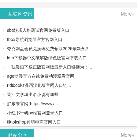
AiPPT -
更多>>
Image-
AI原生集
文生视频
- AI论文写
互联网资讯
More+
一键生成
2：
成开发环
类AIGC创
作平台/免
sbti娱乐人格测试官网免费版入口
高质量
OpenAI最
境/深度集
作平台
费生成千
tbox导航浏览器官方官网入口
夸克网盘会员兑换码免费领取2025最新永久
PPT
新AI图像
成
字大纲
idm下载器中文破解版绿色版官网下载入口
生成器
Doubao-
一耽漫画下载正版官网版最新入口链接为：...
age动漫官方在线免费动漫观看官网
1.5-pro与
ridibooks漫画汉化版官网入口链...
DeepSeek
晋江文学城出名小说有哪些
胖东来官网(https://www.a...
模型
小红书千帆pc端官网登录入口
tiktokshop跨境电商官网入口
趣站分享
More+