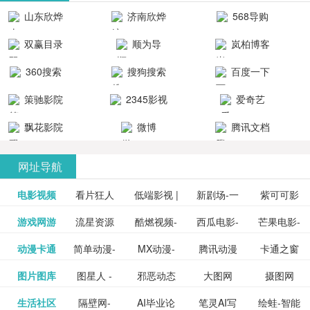
清流畅的观
品吧！
最新好看的
台！整合破
山东欣烨
济南欣烨
568导购
影体验。
动作片、 喜
解软件、整
生物科技有
科技有限公
网
双赢目录
顺为导
岚柏博客
剧片、爱情
合破解游
限公司
司
航-办公运营
片、搞笑片
戏、整合安
360搜索
搜狗搜索
百度一下
工具导航
卓破解软件
等全新电
引擎
策驰影院
2345影视
爱奇艺
影，是影
分享与下
大全
VIP会员
飘花影院
微博
腾讯文档
载！旨在打
网
造一个绿色
网址导航
安全优质软
电影视频
看片狂人
低端影视 |
新剧场-一
件共享站、
紫可可影
资源
泡剧网_最
游戏网游
流星资源
酷燃视频-
西瓜电影-
芒果电影-
更多>>
免费高清
个网盘资
视-紫可可,
豆瓣电影-
动漫卡通
简单动漫-
MX动漫-
腾讯动漫
卡通之窗
更多>>
新电视剧
网-流星蝴
致力于打
西瓜视频
芒果TV网
在线电影
源分享小
免费提供
三毛漫画
图片图库
图星人 -
邪恶动态
大图网
摄图网
更多>>
豆瓣电影
日本动画
最新最全
频道
_www.carto
免费在线
蝶剑官网
造中国领
网站电影
站电影频
电视剧观
站
最新高清
图行天下
生活社区
隔壁网-
AI毕业论
笔灵AI写
绘蛙-智能
更多>>
网
设计图片
图片大全