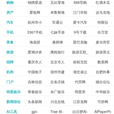
和看过的
中国科学
购物
锦绣星选
五比零海
568导购
红酒木瓜
更多>>
试信息网
博览
信息网
愿填报系
育网
免费下载,
八零小说
各类设计
资源分享
电影电视
淘宝
房产
爱装网
布鲁斯墙
江门市裕
达马克地
更多>>
院
海淘
淘网
网
靓汤官网
统
全集全本
网
辅助神器
网站
格莱美墙
汽车
杭州市小
车通云
爱卡汽车
特斯拉
更多>>
剧，顺便
纸
华墙纸
产
完结txt小
百度有驾
手机
3367手机
七妹手游
9号下载
任万堂
更多>>
纸
客车总量
导购
打分、写
说-书本网
游戏邦
美食
海底捞
康师傅
星巴克咖
麦当劳官
更多>>
网
游戏
调控管理
影评。根
心食谱网
旅游
爱潮汐表
携程旅行
旅游互联_
旅游景点
更多>>
啡
网
信息系统
据你的口
北京旅游
招聘
重庆市人
北京市人
前程无忧
数英网
更多>>
网
景点门票
点评-猫途
味，豆瓣
聘才网
机构
中国电子
宿州市建
湖北省公
合肥外事
更多>>
网
力资源和
力资源和
招聘网
预订
鹰
电影会推
湖北省粮
门户
吉林信息
左各庄镇
代劳网
烟台论坛
更多>>
检验检疫
委网
管局
办
社会保障
社会保障
Tripadvisor
腾讯充值
明星娱乐
青春娱乐
央广娱乐
明星库
中华娱乐
更多>>
荐好电影
食局
网
论坛
业务网
局
网易娱乐
新闻综合
头条新闻
川北在线
江苏龙网
可舒网
更多>>
中心
网
网,
网
给你。
巾帼网
AI工具
gpt-
Trae AI -
白日梦AI-
AIPaperPas
更多>>