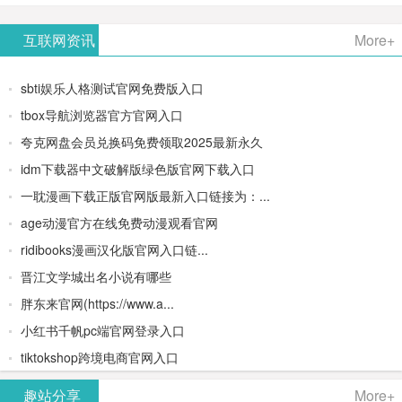
AiPPT -
更多>>
Image-
AI原生集
文生视频
- AI论文写
互联网资讯
More+
一键生成
2：
成开发环
类AIGC创
作平台/免
sbti娱乐人格测试官网免费版入口
高质量
OpenAI最
境/深度集
作平台
费生成千
tbox导航浏览器官方官网入口
夸克网盘会员兑换码免费领取2025最新永久
PPT
新AI图像
成
字大纲
idm下载器中文破解版绿色版官网下载入口
生成器
Doubao-
一耽漫画下载正版官网版最新入口链接为：...
age动漫官方在线免费动漫观看官网
1.5-pro与
ridibooks漫画汉化版官网入口链...
DeepSeek
晋江文学城出名小说有哪些
胖东来官网(https://www.a...
模型
小红书千帆pc端官网登录入口
tiktokshop跨境电商官网入口
趣站分享
More+