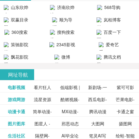
清流畅的观
品吧！
最新好看的
台！整合破
山东欣烨
济南欣烨
568导购
影体验。
动作片、 喜
解软件、整
生物科技有
科技有限公
网
双赢目录
顺为导
岚柏博客
剧片、爱情
合破解游
限公司
司
航-办公运营
片、搞笑片
戏、整合安
360搜索
搜狗搜索
百度一下
工具导航
卓破解软件
等全新电
引擎
策驰影院
2345影视
爱奇艺
影，是影
分享与下
大全
VIP会员
飘花影院
微博
腾讯文档
载！旨在打
网
造一个绿色
网址导航
安全优质软
电影视频
看片狂人
低端影视 |
新剧场-一
件共享站、
紫可可影
资源
泡剧网_最
游戏网游
流星资源
酷燃视频-
西瓜电影-
芒果电影-
更多>>
免费高清
个网盘资
视-紫可可,
豆瓣电影-
动漫卡通
简单动漫-
MX动漫-
腾讯动漫
卡通之窗
更多>>
新电视剧
网-流星蝴
致力于打
西瓜视频
芒果TV网
在线电影
源分享小
免费提供
三毛漫画
图片图库
图星人 -
邪恶动态
大图网
摄图网
更多>>
豆瓣电影
日本动画
最新最全
频道
_www.carto
免费在线
蝶剑官网
造中国领
网站电影
站电影频
电视剧观
站
最新高清
图行天下
生活社区
隔壁网-
AI毕业论
笔灵AI写
绘蛙-智能
更多>>
网
设计图片
图片大全