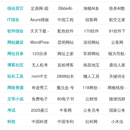
提供最新
BT下载站
动漫免费
_comic.qq.com_
动漫原创
观看_热播
资源下载
先的优质
频道
道
看
电影
讯飞星火-
综合其它
定鼎网-园
iSlideAI-
海螺AI多
怪兽AI数
更多>>
图库
nas论
文写作-AI
作 - 国内
图片、文
_www.sanmao.com.cn_
素材免费
的电影介
在线观看
动漫综合
电视剧大
站
短节目视
九章开物
IT综合
Axure模板
中国工程
锐客网
航空之家
更多>>
懂我的AI
林景观建
一键生成
模态大语
字人
坛|nas1.cn|nas1|nas
毕业设计-
领先的AI
案创作平
动漫原创
下载网站
绍及评论
全
频
牛品汇
软件综合
天天下载 -
配色软件
170软件
91软件下
更多>>
网
科技知识
助手
筑室内设
PPT模板
言模型
社区|PT网
AI答辩问
写作助手
台
包括上映
yx12345
网站建设
WordPress
昆明网站
深圳网站
云客网
更多>>
绿色精品
园
下载站
载
中心
计资料分
下载
站|NAS交
题预测与
影片的影
深圳网站
网址目录
123目录
网址之家
军师网站
顺为导航-
更多>>
下载站
主题模板
建设
建设
SEO众包
软件应用
享平台
流社区
PPT模板
易推分类
博客社区
无人机考
岚柏博客
南昌地宝
通信人家
更多>>
讯查询及
建设
网
目录网址
办公运营
下载_爱主
服务平台
分享平台
生成
精易论坛
站长工具
nvm中文
2898站长
懒人工具
关键词全
更多>>
目录网
证资讯网
网_南昌论
园
购票服
大全
工具导航
题
SEO工具
网络资源
奇迹秀工
魔法盒-专
118网创 -
网猴线报 -
更多>>
网
资源平台
网指数查
坛
务。你可
线报酷 -
文学小说
免费电子
80电子书
云财情
随便找财
更多>>
- 站长之家
具箱-设计
业的游戏
创业项目
一个简单
询
以记录想
钱如故
考试
2025綦江
牛客网
公务员考
国家公务
更多>>
专注线报
书下载
_八零电子
经网
师必备设
动画特效
资源分享
且纯粹的
看、在看
公务员考
科技
中国科普
中国专利
社科网
小木虫
更多>>
区中考志
试-中公教
员局
活动
网,txt小说
书_80txt_
计工具及
学习平台
下载平台
活动线报