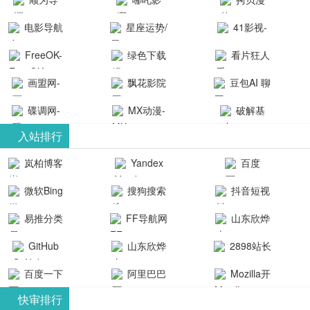
航-办公运营
院-哪吒影院
画-官网
电影导航
星座运势/
41影视-
工具导航
提供最新、
_www.copymango.co
- 免费看电影
最星座/美国
聚合最近好
FreeOK-
绿色下载
看片狂人
最全的高清
动漫综合
就来这！ | 快
神婆星座网
看的电视剧
FreeOK影视
吧
- 高清视频资
画盟网-
电影、电视
飘花影院
豆包AI 聊
导航网-免费
最新电影网
官网-最新影
源免费在线
画师联盟官
剧、动漫和
网
天智能对话
看电影就来
碟调网-
MX动漫-
站-41影视为
破解基
视资源|追剧
观看
网
综艺节目免
网页版入口
这！收录大
碟调网为您
最新最全动
地-精心专注
您提供最新
入站排行
也很卷
_huashilm.com_
费观看。平
量免费看电
提供最新电
漫免费在线
成全短剧电
整合当前互
岚柏博客
Yandex
百度
动漫综合
台内容丰
视剧和2025
影网站！
观看
视剧、电视
联网最新最
搜索
富，更新快
微软Bing
搜狗搜索
抖音短视
年最新电影
剧大全、好
全最优质的
速，支持在
引擎
频
的在线观
软件免费下
看的电视
易推分类
FF导航网
山东欣烨
线观看，满
看，快来碟
剧、最新的
载、资源免
目录网
化工有限公
GitHub
山东欣烨
2898站长
足各类影迷
调电影网在
电影在线观
费共享、技
司
生物科技有
资源平台
需求，提供
百度一下
阿里巴巴
Mozilla开
线观看最新
看，神马影
术教程学习
限公司
无广告、高
全球速卖通
发者
热门影视作
院每天更新
与交流平
快审排行