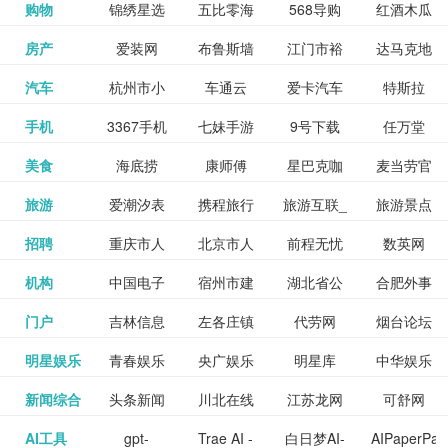
和看过的
中国科学
购物
锦绣星选
五比零海
568导购
红酒木瓜
更多>>
试信息网
博览
信息网
愿填报系
育网
免费下载,
八零小说
各类设计
资源分享
电影电视
淘宝
房产
爱装网
布鲁斯墙
江门市裕
达马克地
更多>>
院
海淘
淘网
网
靓汤官网
统
全集全本
网
辅助神器
网站
格莱美墙
汽车
杭州市小
车通云
爱卡汽车
特斯拉
更多>>
剧，顺便
纸
华墙纸
产
完结txt小
百度有驾
手机
3367手机
七妹手游
9号下载
任万堂
更多>>
纸
客车总量
导购
打分、写
说-书本网
游戏邦
美食
海底捞
康师傅
星巴克咖
麦当劳官
更多>>
网
游戏
调控管理
影评。根
心食谱网
旅游
爱潮汐表
携程旅行
旅游互联_
旅游景点
更多>>
啡
网
信息系统
据你的口
北京旅游
招聘
重庆市人
北京市人
前程无忧
数英网
更多>>
网
景点门票
点评-猫途
味，豆瓣
聘才网
机构
中国电子
宿州市建
湖北省公
合肥外事
更多>>
网
力资源和
力资源和
招聘网
预订
鹰
电影会推
湖北省粮
门户
吉林信息
左各庄镇
代劳网
烟台论坛
更多>>
检验检疫
委网
管局
办
社会保障
社会保障
Tripadvisor
腾讯充值
明星娱乐
青春娱乐
央广娱乐
明星库
中华娱乐
更多>>
荐好电影
食局
网
论坛
业务网
局
网易娱乐
新闻综合
头条新闻
川北在线
江苏龙网
可舒网
更多>>
中心
网
网,
网
给你。
巾帼网
AI工具
gpt-
Trae AI -
白日梦AI-
AIPaperPas
更多>>