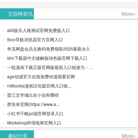
AiPPT -
更多>>
Image-
AI原生集
文生视频
- AI论文写
互联网资讯
More+
一键生成
2：
成开发环
类AIGC创
作平台/免
sbti娱乐人格测试官网免费版入口
高质量
OpenAI最
境/深度集
作平台
费生成千
tbox导航浏览器官方官网入口
夸克网盘会员兑换码免费领取2025最新永久
PPT
新AI图像
成
字大纲
idm下载器中文破解版绿色版官网下载入口
生成器
Doubao-
一耽漫画下载正版官网版最新入口链接为：...
age动漫官方在线免费动漫观看官网
1.5-pro与
ridibooks漫画汉化版官网入口链...
DeepSeek
晋江文学城出名小说有哪些
胖东来官网(https://www.a...
模型
小红书千帆pc端官网登录入口
tiktokshop跨境电商官网入口
趣站分享
More+