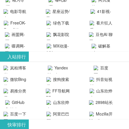
航-办公运营
院-哪吒影院
画-官网
电影导航
星座运势/
41影视-
工具导航
提供最新、
_www.copymango.co
- 免费看电影
最星座/美国
聚合最近好
FreeOK-
绿色下载
看片狂人
最全的高清
动漫综合
就来这！ | 快
神婆星座网
看的电视剧
FreeOK影视
吧
- 高清视频资
画盟网-
电影、电视
飘花影院
豆包AI 聊
导航网-免费
最新电影网
官网-最新影
源免费在线
画师联盟官
剧、动漫和
网
天智能对话
看电影就来
碟调网-
MX动漫-
站-41影视为
破解基
视资源|追剧
观看
网
综艺节目免
网页版入口
这！收录大
碟调网为您
最新最全动
地-精心专注
您提供最新
入站排行
也很卷
_huashilm.com_
费观看。平
量免费看电
提供最新电
漫免费在线
成全短剧电
整合当前互
岚柏博客
Yandex
百度
动漫综合
台内容丰
视剧和2025
影网站！
观看
视剧、电视
联网最新最
搜索
富，更新快
微软Bing
搜狗搜索
抖音短视
年最新电影
剧大全、好
全最优质的
速，支持在
引擎
频
的在线观
软件免费下
看的电视
易推分类
FF导航网
山东欣烨
线观看，满
看，快来碟
剧、最新的
载、资源免
目录网
化工有限公
GitHub
山东欣烨
2898站长
足各类影迷
调电影网在
电影在线观
费共享、技
司
生物科技有
资源平台
需求，提供
百度一下
阿里巴巴
Mozilla开
线观看最新
看，神马影
术教程学习
限公司
无广告、高
全球速卖通
发者
热门影视作
院每天更新
与交流平
快审排行