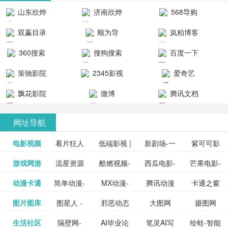
清流畅的观
品吧！
最新好看的
台！整合破
山东欣烨
济南欣烨
568导购
影体验。
动作片、 喜
解软件、整
生物科技有
科技有限公
网
双赢目录
顺为导
岚柏博客
剧片、爱情
合破解游
限公司
司
航-办公运营
片、搞笑片
戏、整合安
360搜索
搜狗搜索
百度一下
工具导航
卓破解软件
等全新电
引擎
策驰影院
2345影视
爱奇艺
影，是影
分享与下
大全
VIP会员
飘花影院
微博
腾讯文档
载！旨在打
网
造一个绿色
网址导航
安全优质软
电影视频
看片狂人
低端影视 |
新剧场-一
件共享站、
紫可可影
资源
泡剧网_最
游戏网游
流星资源
酷燃视频-
西瓜电影-
芒果电影-
更多>>
免费高清
个网盘资
视-紫可可,
豆瓣电影-
动漫卡通
简单动漫-
MX动漫-
腾讯动漫
卡通之窗
更多>>
新电视剧
网-流星蝴
致力于打
西瓜视频
芒果TV网
在线电影
源分享小
免费提供
三毛漫画
图片图库
图星人 -
邪恶动态
大图网
摄图网
更多>>
豆瓣电影
日本动画
最新最全
频道
_www.carto
免费在线
蝶剑官网
造中国领
网站电影
站电影频
电视剧观
站
最新高清
图行天下
生活社区
隔壁网-
AI毕业论
笔灵AI写
绘蛙-智能
更多>>
网
设计图片
图片大全