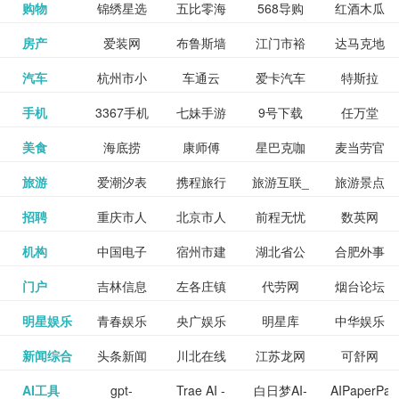
和看过的
中国科学
购物
锦绣星选
五比零海
568导购
红酒木瓜
更多>>
试信息网
博览
信息网
愿填报系
育网
免费下载,
八零小说
各类设计
资源分享
电影电视
淘宝
房产
爱装网
布鲁斯墙
江门市裕
达马克地
更多>>
院
海淘
淘网
网
靓汤官网
统
全集全本
网
辅助神器
网站
格莱美墙
汽车
杭州市小
车通云
爱卡汽车
特斯拉
更多>>
剧，顺便
纸
华墙纸
产
完结txt小
百度有驾
手机
3367手机
七妹手游
9号下载
任万堂
更多>>
纸
客车总量
导购
打分、写
说-书本网
游戏邦
美食
海底捞
康师傅
星巴克咖
麦当劳官
更多>>
网
游戏
调控管理
影评。根
心食谱网
旅游
爱潮汐表
携程旅行
旅游互联_
旅游景点
更多>>
啡
网
信息系统
据你的口
北京旅游
招聘
重庆市人
北京市人
前程无忧
数英网
更多>>
网
景点门票
点评-猫途
味，豆瓣
聘才网
机构
中国电子
宿州市建
湖北省公
合肥外事
更多>>
网
力资源和
力资源和
招聘网
预订
鹰
电影会推
湖北省粮
门户
吉林信息
左各庄镇
代劳网
烟台论坛
更多>>
检验检疫
委网
管局
办
社会保障
社会保障
Tripadvisor
腾讯充值
明星娱乐
青春娱乐
央广娱乐
明星库
中华娱乐
更多>>
荐好电影
食局
网
论坛
业务网
局
网易娱乐
新闻综合
头条新闻
川北在线
江苏龙网
可舒网
更多>>
中心
网
网,
网
给你。
巾帼网
AI工具
gpt-
Trae AI -
白日梦AI-
AIPaperPas
更多>>