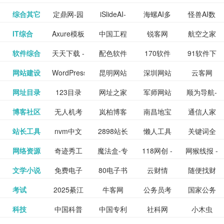
提供最新
BT下载站
动漫免费
_comic.qq.com_
动漫原创
观看_热播
资源下载
先的优质
频道
道
看
电影
讯飞星火-
综合其它
定鼎网-园
iSlideAI-
海螺AI多
怪兽AI数
更多>>
图库
nas论
文写作-AI
作 - 国内
图片、文
_www.sanmao.com.cn_
素材免费
的电影介
在线观看
动漫综合
电视剧大
站
短节目视
九章开物
IT综合
Axure模板
中国工程
锐客网
航空之家
更多>>
懂我的AI
林景观建
一键生成
模态大语
字人
坛|nas1.cn|nas1|nas
毕业设计-
领先的AI
案创作平
动漫原创
下载网站
绍及评论
全
频
牛品汇
软件综合
天天下载 -
配色软件
170软件
91软件下
更多>>
网
科技知识
助手
筑室内设
PPT模板
言模型
社区|PT网
AI答辩问
写作助手
台
包括上映
yx12345
网站建设
WordPress
昆明网站
深圳网站
云客网
更多>>
绿色精品
园
下载站
载
中心
计资料分
下载
站|NAS交
题预测与
影片的影
深圳网站
网址目录
123目录
网址之家
军师网站
顺为导航-
更多>>
下载站
主题模板
建设
建设
SEO众包
软件应用
享平台
流社区
PPT模板
易推分类
博客社区
无人机考
岚柏博客
南昌地宝
通信人家
更多>>
讯查询及
建设
网
目录网址
办公运营
下载_爱主
服务平台
分享平台
生成
精易论坛
站长工具
nvm中文
2898站长
懒人工具
关键词全
更多>>
目录网
证资讯网
网_南昌论
园
购票服
大全
工具导航
题
SEO工具
网络资源
奇迹秀工
魔法盒-专
118网创 -
网猴线报 -
更多>>
网
资源平台
网指数查
坛
务。你可
线报酷 -
文学小说
免费电子
80电子书
云财情
随便找财
更多>>
- 站长之家
具箱-设计
业的游戏
创业项目
一个简单
询
以记录想
钱如故
考试
2025綦江
牛客网
公务员考
国家公务
更多>>
专注线报
书下载
_八零电子
经网
师必备设
动画特效
资源分享
且纯粹的
看、在看
公务员考
科技
中国科普
中国专利
社科网
小木虫
更多>>
区中考志
试-中公教
员局
活动
网,txt小说
书_80txt_
计工具及
学习平台
下载平台
活动线报