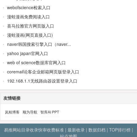
webofscience检索入口
漫蛙漫画免费阅读入口
喜马拉雅官方网页版入口
漫蛙漫画(网页直接入口)
naver韩国搜索引擎入口（naver...
yahoo japan官网入口
web of science数据库官网入口
coremail论客企业邮箱网页版登录入口
192.168.1.1无线路由器设置登录入口
友情链接
岚柏博客
顺为导航
智库AI PPT
易推网站目录收录快审收费标准
|
最新收录
|
数据归档
|
TOP排行榜
|
站点地图