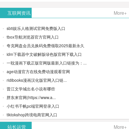
AiPPT -
更多>>
Image-
AI原生集
文生视频
- AI论文写
互联网资讯
More+
一键生成
2：
成开发环
类AIGC创
作平台/免
sbti娱乐人格测试官网免费版入口
高质量
OpenAI最
境/深度集
作平台
费生成千
tbox导航浏览器官方官网入口
夸克网盘会员兑换码免费领取2025最新永久
PPT
新AI图像
成
字大纲
idm下载器中文破解版绿色版官网下载入口
生成器
Doubao-
一耽漫画下载正版官网版最新入口链接为：...
age动漫官方在线免费动漫观看官网
1.5-pro与
ridibooks漫画汉化版官网入口链...
DeepSeek
晋江文学城出名小说有哪些
胖东来官网(https://www.a...
模型
小红书千帆pc端官网登录入口
tiktokshop跨境电商官网入口
站长运营
More+