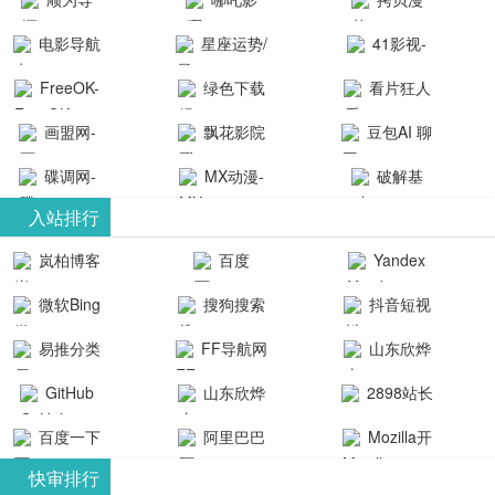
航-办公运营
院-哪吒影院
画-官网
电影导航
星座运势/
41影视-
工具导航
提供最新、
_www.copymango.co
- 免费看电影
最星座/美国
聚合最近好
FreeOK-
绿色下载
看片狂人
最全的高清
动漫综合
就来这！ | 快
神婆星座网
看的电视剧
FreeOK影视
吧
- 高清视频资
画盟网-
电影、电视
飘花影院
豆包AI 聊
导航网-免费
最新电影网
官网-最新影
源免费在线
画师联盟官
剧、动漫和
网
天智能对话
看电影就来
碟调网-
MX动漫-
站-41影视为
破解基
视资源|追剧
观看
网
综艺节目免
网页版入口
这！收录大
碟调网为您
最新最全动
地-精心专注
您提供最新
入站排行
也很卷
_huashilm.com_
费观看。平
量免费看电
提供最新电
漫免费在线
成全短剧电
整合当前互
岚柏博客
百度
Yandex
动漫综合
台内容丰
视剧和2025
影网站！
观看
视剧、电视
联网最新最
搜索
富，更新快
微软Bing
搜狗搜索
抖音短视
年最新电影
剧大全、好
全最优质的
速，支持在
引擎
频
的在线观
软件免费下
看的电视
易推分类
FF导航网
山东欣烨
线观看，满
看，快来碟
剧、最新的
载、资源免
目录网
化工有限公
GitHub
山东欣烨
2898站长
足各类影迷
调电影网在
电影在线观
费共享、技
司
生物科技有
资源平台
需求，提供
百度一下
阿里巴巴
Mozilla开
线观看最新
看，神马影
术教程学习
限公司
无广告、高
全球速卖通
发者
热门影视作
院每天更新
与交流平
快审排行