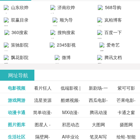
清流畅的观
品吧！
最新好看的
台！整合破
山东欣烨
济南欣烨
568导购
影体验。
动作片、 喜
解软件、整
生物科技有
科技有限公
网
双赢目录
顺为导
岚柏博客
剧片、爱情
合破解游
限公司
司
航-办公运营
片、搞笑片
戏、整合安
360搜索
搜狗搜索
百度一下
工具导航
卓破解软件
等全新电
引擎
策驰影院
2345影视
爱奇艺
影，是影
分享与下
大全
VIP会员
飘花影院
微博
腾讯文档
载！旨在打
网
造一个绿色
网址导航
安全优质软
电影视频
看片狂人
低端影视 |
新剧场-一
件共享站、
紫可可影
资源
泡剧网_最
游戏网游
流星资源
酷燃视频-
西瓜电影-
芒果电影-
更多>>
免费高清
个网盘资
视-紫可可,
豆瓣电影-
动漫卡通
简单动漫-
MX动漫-
腾讯动漫
卡通之窗
更多>>
新电视剧
网-流星蝴
致力于打
西瓜视频
芒果TV网
在线电影
源分享小
免费提供
三毛漫画
图片图库
图星人 -
邪恶动态
大图网
摄图网
更多>>
豆瓣电影
日本动画
最新最全
频道
_www.carto
免费在线
蝶剑官网
造中国领
网站电影
站电影频
电视剧观
站
最新高清
图行天下
生活社区
隔壁网-
AI毕业论
笔灵AI写
绘蛙-智能
更多>>
网
设计图片
图片大全