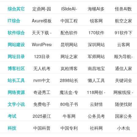
提供最新
BT下载站
动漫免费
_comic.qq.com_
动漫原创
观看_热播
资源下载
先的优质
频道
道
看
电影
讯飞星火-
综合其它
定鼎网-园
iSlideAI-
海螺AI多
怪兽AI数
更多>>
图库
nas论
文写作-AI
作 - 国内
图片、文
_www.sanmao.com.cn_
素材免费
的电影介
在线观看
动漫综合
电视剧大
站
短节目视
九章开物
IT综合
Axure模板
中国工程
锐客网
航空之家
更多>>
懂我的AI
林景观建
一键生成
模态大语
字人
坛|nas1.cn|nas1|nas
毕业设计-
领先的AI
案创作平
动漫原创
下载网站
绍及评论
全
频
牛品汇
软件综合
天天下载 -
配色软件
170软件
91软件下
更多>>
网
科技知识
助手
筑室内设
PPT模板
言模型
社区|PT网
AI答辩问
写作助手
台
包括上映
yx12345
网站建设
WordPress
昆明网站
深圳网站
云客网
更多>>
绿色精品
园
下载站
载
中心
计资料分
下载
站|NAS交
题预测与
影片的影
深圳网站
网址目录
123目录
网址之家
军师网站
顺为导航-
更多>>
下载站
主题模板
建设
建设
SEO众包
软件应用
享平台
流社区
PPT模板
易推分类
博客社区
无人机考
岚柏博客
南昌地宝
通信人家
更多>>
讯查询及
建设
网
目录网址
办公运营
下载_爱主
服务平台
分享平台
生成
精易论坛
站长工具
nvm中文
2898站长
懒人工具
关键词全
更多>>
目录网
证资讯网
网_南昌论
园
购票服
大全
工具导航
题
SEO工具
网络资源
奇迹秀工
魔法盒-专
118网创 -
网猴线报 -
更多>>
网
资源平台
网指数查
坛
务。你可
线报酷 -
文学小说
免费电子
80电子书
云财情
随便找财
更多>>
- 站长之家
具箱-设计
业的游戏
创业项目
一个简单
询
以记录想
钱如故
考试
2025綦江
牛客网
公务员考
国家公务
更多>>
专注线报
书下载
_八零电子
经网
师必备设
动画特效
资源分享
且纯粹的
看、在看
公务员考
科技
中国科普
中国专利
社科网
小木虫
更多>>
区中考志
试-中公教
员局
活动
网,txt小说
书_80txt_
计工具及
学习平台
下载平台
活动线报