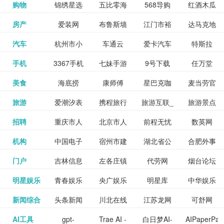
和看过的
中国科学
购物
锦绣星选
五比零海
568导购
红酒木瓜
更多>>
试信息网
博览
信息网
愿填报系
育网
免费下载,
八零小说
各类设计
资源分享
电影电视
淘宝
房产
爱装网
布鲁斯墙
江门市裕
达马克地
更多>>
院
海淘
淘网
网
靓汤官网
统
全集全本
网
辅助神器
网站
格莱美墙
汽车
杭州市小
车通云
爱卡汽车
特斯拉
更多>>
剧，顺便
纸
华墙纸
产
完结txt小
百度有驾
手机
3367手机
七妹手游
9号下载
任万堂
更多>>
纸
客车总量
导购
打分、写
说-书本网
游戏邦
美食
海底捞
康师傅
星巴克咖
麦当劳官
更多>>
网
游戏
调控管理
影评。根
心食谱网
旅游
爱潮汐表
携程旅行
旅游互联_
旅游景点
更多>>
啡
网
信息系统
据你的口
北京旅游
招聘
重庆市人
北京市人
前程无忧
数英网
更多>>
网
景点门票
点评-猫途
味，豆瓣
聘才网
机构
中国电子
宿州市建
湖北省公
合肥外事
更多>>
网
力资源和
力资源和
招聘网
预订
鹰
电影会推
湖北省粮
门户
吉林信息
左各庄镇
代劳网
烟台论坛
更多>>
检验检疫
委网
管局
办
社会保障
社会保障
Tripadvisor
腾讯充值
明星娱乐
青春娱乐
央广娱乐
明星库
中华娱乐
更多>>
荐好电影
食局
网
论坛
业务网
局
网易娱乐
新闻综合
头条新闻
川北在线
江苏龙网
可舒网
更多>>
中心
网
网,
网
给你。
巾帼网
AI工具
gpt-
Trae AI -
白日梦AI-
AIPaperPas
更多>>