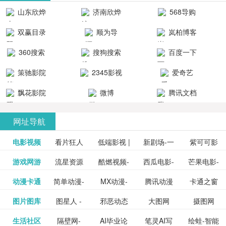
清流畅的观
品吧！
最新好看的
台！整合破
山东欣烨
济南欣烨
568导购
影体验。
动作片、 喜
解软件、整
生物科技有
科技有限公
网
双赢目录
顺为导
岚柏博客
剧片、爱情
合破解游
限公司
司
航-办公运营
片、搞笑片
戏、整合安
360搜索
搜狗搜索
百度一下
工具导航
卓破解软件
等全新电
引擎
策驰影院
2345影视
爱奇艺
影，是影
分享与下
大全
VIP会员
飘花影院
微博
腾讯文档
载！旨在打
网
造一个绿色
网址导航
安全优质软
电影视频
看片狂人
低端影视 |
新剧场-一
件共享站、
紫可可影
资源
泡剧网_最
游戏网游
流星资源
酷燃视频-
西瓜电影-
芒果电影-
更多>>
免费高清
个网盘资
视-紫可可,
豆瓣电影-
动漫卡通
简单动漫-
MX动漫-
腾讯动漫
卡通之窗
更多>>
新电视剧
网-流星蝴
致力于打
西瓜视频
芒果TV网
在线电影
源分享小
免费提供
三毛漫画
图片图库
图星人 -
邪恶动态
大图网
摄图网
更多>>
豆瓣电影
日本动画
最新最全
频道
_www.carto
免费在线
蝶剑官网
造中国领
网站电影
站电影频
电视剧观
站
最新高清
图行天下
生活社区
隔壁网-
AI毕业论
笔灵AI写
绘蛙-智能
更多>>
网
设计图片
图片大全