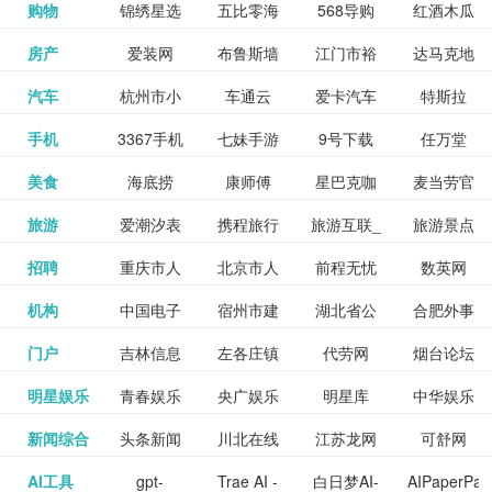
和看过的
中国科学
购物
锦绣星选
五比零海
568导购
红酒木瓜
更多>>
试信息网
博览
信息网
愿填报系
育网
免费下载,
八零小说
各类设计
资源分享
电影电视
淘宝
房产
爱装网
布鲁斯墙
江门市裕
达马克地
更多>>
院
海淘
淘网
网
靓汤官网
统
全集全本
网
辅助神器
网站
格莱美墙
汽车
杭州市小
车通云
爱卡汽车
特斯拉
更多>>
剧，顺便
纸
华墙纸
产
完结txt小
百度有驾
手机
3367手机
七妹手游
9号下载
任万堂
更多>>
纸
客车总量
导购
打分、写
说-书本网
游戏邦
美食
海底捞
康师傅
星巴克咖
麦当劳官
更多>>
网
游戏
调控管理
影评。根
心食谱网
旅游
爱潮汐表
携程旅行
旅游互联_
旅游景点
更多>>
啡
网
信息系统
据你的口
北京旅游
招聘
重庆市人
北京市人
前程无忧
数英网
更多>>
网
景点门票
点评-猫途
味，豆瓣
聘才网
机构
中国电子
宿州市建
湖北省公
合肥外事
更多>>
网
力资源和
力资源和
招聘网
预订
鹰
电影会推
湖北省粮
门户
吉林信息
左各庄镇
代劳网
烟台论坛
更多>>
检验检疫
委网
管局
办
社会保障
社会保障
Tripadvisor
腾讯充值
明星娱乐
青春娱乐
央广娱乐
明星库
中华娱乐
更多>>
荐好电影
食局
网
论坛
业务网
局
网易娱乐
新闻综合
头条新闻
川北在线
江苏龙网
可舒网
更多>>
中心
网
网,
网
给你。
巾帼网
AI工具
gpt-
Trae AI -
白日梦AI-
AIPaperPas
更多>>