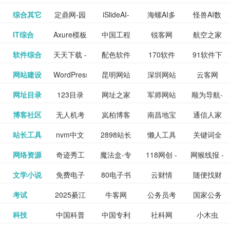
提供最新
BT下载站
动漫免费
_comic.qq.com_
动漫原创
观看_热播
资源下载
先的优质
频道
道
看
电影
讯飞星火-
综合其它
定鼎网-园
iSlideAI-
海螺AI多
怪兽AI数
更多>>
图库
nas论
文写作-AI
作 - 国内
图片、文
_www.sanmao.com.cn_
素材免费
的电影介
在线观看
动漫综合
电视剧大
站
短节目视
九章开物
IT综合
Axure模板
中国工程
锐客网
航空之家
更多>>
懂我的AI
林景观建
一键生成
模态大语
字人
坛|nas1.cn|nas1|nas
毕业设计-
领先的AI
案创作平
动漫原创
下载网站
绍及评论
全
频
牛品汇
软件综合
天天下载 -
配色软件
170软件
91软件下
更多>>
网
科技知识
助手
筑室内设
PPT模板
言模型
社区|PT网
AI答辩问
写作助手
台
包括上映
yx12345
网站建设
WordPress
昆明网站
深圳网站
云客网
更多>>
绿色精品
园
下载站
载
中心
计资料分
下载
站|NAS交
题预测与
影片的影
深圳网站
网址目录
123目录
网址之家
军师网站
顺为导航-
更多>>
下载站
主题模板
建设
建设
SEO众包
软件应用
享平台
流社区
PPT模板
易推分类
博客社区
无人机考
岚柏博客
南昌地宝
通信人家
更多>>
讯查询及
建设
网
目录网址
办公运营
下载_爱主
服务平台
分享平台
生成
精易论坛
站长工具
nvm中文
2898站长
懒人工具
关键词全
更多>>
目录网
证资讯网
网_南昌论
园
购票服
大全
工具导航
题
SEO工具
网络资源
奇迹秀工
魔法盒-专
118网创 -
网猴线报 -
更多>>
网
资源平台
网指数查
坛
务。你可
线报酷 -
文学小说
免费电子
80电子书
云财情
随便找财
更多>>
- 站长之家
具箱-设计
业的游戏
创业项目
一个简单
询
以记录想
钱如故
考试
2025綦江
牛客网
公务员考
国家公务
更多>>
专注线报
书下载
_八零电子
经网
师必备设
动画特效
资源分享
且纯粹的
看、在看
公务员考
科技
中国科普
中国专利
社科网
小木虫
更多>>
区中考志
试-中公教
员局
活动
网,txt小说
书_80txt_
计工具及
学习平台
下载平台
活动线报