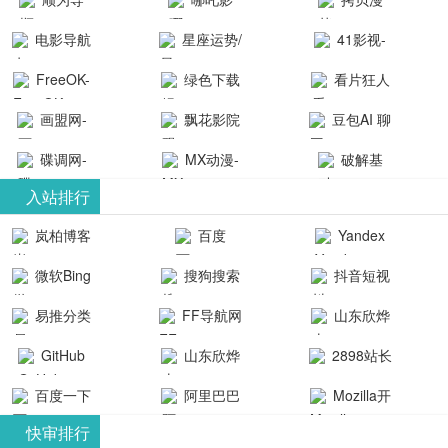
航-办公运营
院-哪吒影院
画-官网
电影导航
星座运势/
41影视-
工具导航
提供最新、
_www.copymango.co
- 免费看电影
最星座/美国
聚合最近好
FreeOK-
绿色下载
看片狂人
最全的高清
动漫综合
就来这！ | 快
神婆星座网
看的电视剧
FreeOK影视
吧
- 高清视频资
画盟网-
电影、电视
飘花影院
豆包AI 聊
导航网-免费
最新电影网
官网-最新影
源免费在线
画师联盟官
剧、动漫和
网
天智能对话
看电影就来
碟调网-
MX动漫-
站-41影视为
破解基
视资源|追剧
观看
网
综艺节目免
网页版入口
这！收录大
碟调网为您
最新最全动
地-精心专注
您提供最新
入站排行
也很卷
_huashilm.com_
费观看。平
量免费看电
提供最新电
漫免费在线
成全短剧电
整合当前互
岚柏博客
百度
Yandex
动漫综合
台内容丰
视剧和2025
影网站！
观看
视剧、电视
联网最新最
搜索
富，更新快
微软Bing
搜狗搜索
抖音短视
年最新电影
剧大全、好
全最优质的
速，支持在
引擎
频
的在线观
软件免费下
看的电视
易推分类
FF导航网
山东欣烨
线观看，满
看，快来碟
剧、最新的
载、资源免
目录网
化工有限公
GitHub
山东欣烨
2898站长
足各类影迷
调电影网在
电影在线观
费共享、技
司
生物科技有
资源平台
需求，提供
百度一下
阿里巴巴
Mozilla开
线观看最新
看，神马影
术教程学习
限公司
无广告、高
全球速卖通
发者
热门影视作
院每天更新
与交流平
快审排行