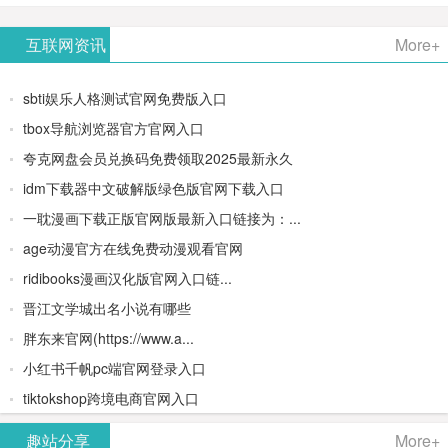
AiPPT -
更多>>
Image-
AI原生集
文生视频
- AI论文写
互联网资讯
More+
一键生成
2：
成开发环
类AIGC创
作平台/免
sbti娱乐人格测试官网免费版入口
高质量
OpenAI最
境/深度集
作平台
费生成千
tbox导航浏览器官方官网入口
夸克网盘会员兑换码免费领取2025最新永久
PPT
新AI图像
成
字大纲
idm下载器中文破解版绿色版官网下载入口
生成器
Doubao-
一耽漫画下载正版官网版最新入口链接为：...
age动漫官方在线免费动漫观看官网
1.5-pro与
ridibooks漫画汉化版官网入口链...
DeepSeek
晋江文学城出名小说有哪些
胖东来官网(https://www.a...
模型
小红书千帆pc端官网登录入口
tiktokshop跨境电商官网入口
趣站分享
More+