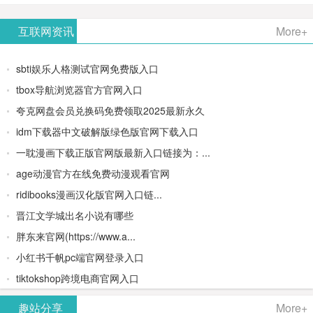
AiPPT -
更多>>
Image-
AI原生集
文生视频
- AI论文写
互联网资讯
More+
一键生成
2：
成开发环
类AIGC创
作平台/免
sbti娱乐人格测试官网免费版入口
高质量
OpenAI最
境/深度集
作平台
费生成千
tbox导航浏览器官方官网入口
夸克网盘会员兑换码免费领取2025最新永久
PPT
新AI图像
成
字大纲
idm下载器中文破解版绿色版官网下载入口
生成器
Doubao-
一耽漫画下载正版官网版最新入口链接为：...
age动漫官方在线免费动漫观看官网
1.5-pro与
ridibooks漫画汉化版官网入口链...
DeepSeek
晋江文学城出名小说有哪些
胖东来官网(https://www.a...
模型
小红书千帆pc端官网登录入口
tiktokshop跨境电商官网入口
趣站分享
More+