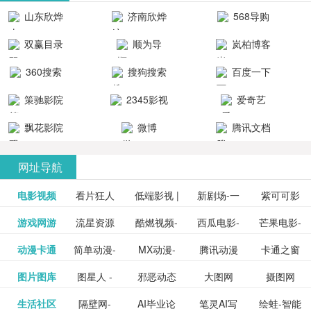
清流畅的观
品吧！
最新好看的
台！整合破
山东欣烨
济南欣烨
568导购
影体验。
动作片、 喜
解软件、整
生物科技有
科技有限公
网
双赢目录
顺为导
岚柏博客
剧片、爱情
合破解游
限公司
司
航-办公运营
片、搞笑片
戏、整合安
360搜索
搜狗搜索
百度一下
工具导航
卓破解软件
等全新电
引擎
策驰影院
2345影视
爱奇艺
影，是影
分享与下
大全
VIP会员
飘花影院
微博
腾讯文档
载！旨在打
网
造一个绿色
网址导航
安全优质软
电影视频
看片狂人
低端影视 |
新剧场-一
件共享站、
紫可可影
资源
泡剧网_最
游戏网游
流星资源
酷燃视频-
西瓜电影-
芒果电影-
更多>>
免费高清
个网盘资
视-紫可可,
豆瓣电影-
动漫卡通
简单动漫-
MX动漫-
腾讯动漫
卡通之窗
更多>>
新电视剧
网-流星蝴
致力于打
西瓜视频
芒果TV网
在线电影
源分享小
免费提供
三毛漫画
图片图库
图星人 -
邪恶动态
大图网
摄图网
更多>>
豆瓣电影
日本动画
最新最全
频道
_www.carto
免费在线
蝶剑官网
造中国领
网站电影
站电影频
电视剧观
站
最新高清
图行天下
生活社区
隔壁网-
AI毕业论
笔灵AI写
绘蛙-智能
更多>>
网
设计图片
图片大全