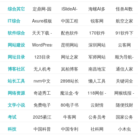
提供最新
BT下载站
动漫免费
_comic.qq.com_
动漫原创
观看_热播
资源下载
先的优质
频道
道
看
电影
讯飞星火-
综合其它
定鼎网-园
iSlideAI-
海螺AI多
怪兽AI数
更多>>
图库
nas论
文写作-AI
作 - 国内
图片、文
_www.sanmao.com.cn_
素材免费
的电影介
在线观看
动漫综合
电视剧大
站
短节目视
九章开物
IT综合
Axure模板
中国工程
锐客网
航空之家
更多>>
懂我的AI
林景观建
一键生成
模态大语
字人
坛|nas1.cn|nas1|nas
毕业设计-
领先的AI
案创作平
动漫原创
下载网站
绍及评论
全
频
牛品汇
软件综合
天天下载 -
配色软件
170软件
91软件下
更多>>
网
科技知识
助手
筑室内设
PPT模板
言模型
社区|PT网
AI答辩问
写作助手
台
包括上映
yx12345
网站建设
WordPress
昆明网站
深圳网站
云客网
更多>>
绿色精品
园
下载站
载
中心
计资料分
下载
站|NAS交
题预测与
影片的影
深圳网站
网址目录
123目录
网址之家
军师网站
顺为导航-
更多>>
下载站
主题模板
建设
建设
SEO众包
软件应用
享平台
流社区
PPT模板
易推分类
博客社区
无人机考
岚柏博客
南昌地宝
通信人家
更多>>
讯查询及
建设
网
目录网址
办公运营
下载_爱主
服务平台
分享平台
生成
精易论坛
站长工具
nvm中文
2898站长
懒人工具
关键词全
更多>>
目录网
证资讯网
网_南昌论
园
购票服
大全
工具导航
题
SEO工具
网络资源
奇迹秀工
魔法盒-专
118网创 -
网猴线报 -
更多>>
网
资源平台
网指数查
坛
务。你可
线报酷 -
文学小说
免费电子
80电子书
云财情
随便找财
更多>>
- 站长之家
具箱-设计
业的游戏
创业项目
一个简单
询
以记录想
钱如故
考试
2025綦江
牛客网
公务员考
国家公务
更多>>
专注线报
书下载
_八零电子
经网
师必备设
动画特效
资源分享
且纯粹的
看、在看
公务员考
科技
中国科普
中国专利
社科网
小木虫
更多>>
区中考志
试-中公教
员局
活动
网,txt小说
书_80txt_
计工具及
学习平台
下载平台
活动线报