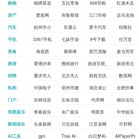
和看过的
中国科学
购物
锦绣星选
五比零海
568导购
红酒木瓜
更多>>
试信息网
博览
信息网
愿填报系
育网
免费下载,
八零小说
各类设计
资源分享
电影电视
淘宝
房产
爱装网
布鲁斯墙
江门市裕
达马克地
更多>>
院
海淘
淘网
网
靓汤官网
统
全集全本
网
辅助神器
网站
格莱美墙
汽车
杭州市小
车通云
爱卡汽车
特斯拉
更多>>
剧，顺便
纸
华墙纸
产
完结txt小
百度有驾
手机
3367手机
七妹手游
9号下载
任万堂
更多>>
纸
客车总量
导购
打分、写
说-书本网
游戏邦
美食
海底捞
康师傅
星巴克咖
麦当劳官
更多>>
网
游戏
调控管理
影评。根
心食谱网
旅游
爱潮汐表
携程旅行
旅游互联_
旅游景点
更多>>
啡
网
信息系统
据你的口
北京旅游
招聘
重庆市人
北京市人
前程无忧
数英网
更多>>
网
景点门票
点评-猫途
味，豆瓣
聘才网
机构
中国电子
宿州市建
湖北省公
合肥外事
更多>>
网
力资源和
力资源和
招聘网
预订
鹰
电影会推
湖北省粮
门户
吉林信息
左各庄镇
代劳网
烟台论坛
更多>>
检验检疫
委网
管局
办
社会保障
社会保障
Tripadvisor
腾讯充值
明星娱乐
青春娱乐
央广娱乐
明星库
中华娱乐
更多>>
荐好电影
食局
网
论坛
业务网
局
网易娱乐
新闻综合
头条新闻
川北在线
江苏龙网
可舒网
更多>>
中心
网
网,
网
给你。
巾帼网
AI工具
gpt-
Trae AI -
白日梦AI-
AIPaperPas
更多>>