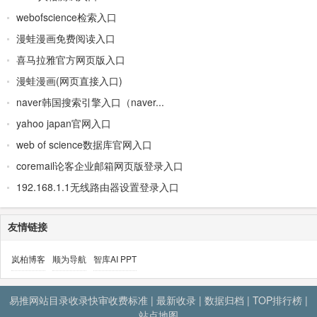
webofscience检索入口
漫蛙漫画免费阅读入口
喜马拉雅官方网页版入口
漫蛙漫画(网页直接入口)
naver韩国搜索引擎入口（naver...
yahoo japan官网入口
web of science数据库官网入口
coremail论客企业邮箱网页版登录入口
192.168.1.1无线路由器设置登录入口
友情链接
岚柏博客
顺为导航
智库AI PPT
易推网站目录收录快审收费标准
|
最新收录
|
数据归档
|
TOP排行榜
|
站点地图