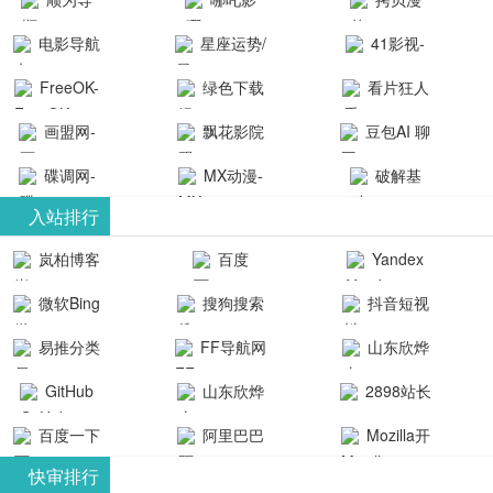
航-办公运营
院-哪吒影院
画-官网
电影导航
星座运势/
41影视-
工具导航
提供最新、
_www.copymango.co
- 免费看电影
最星座/美国
聚合最近好
FreeOK-
绿色下载
看片狂人
最全的高清
动漫综合
就来这！ | 快
神婆星座网
看的电视剧
FreeOK影视
吧
- 高清视频资
画盟网-
电影、电视
飘花影院
豆包AI 聊
导航网-免费
最新电影网
官网-最新影
源免费在线
画师联盟官
剧、动漫和
网
天智能对话
看电影就来
碟调网-
MX动漫-
站-41影视为
破解基
视资源|追剧
观看
网
综艺节目免
网页版入口
这！收录大
碟调网为您
最新最全动
地-精心专注
您提供最新
入站排行
也很卷
_huashilm.com_
费观看。平
量免费看电
提供最新电
漫免费在线
成全短剧电
整合当前互
岚柏博客
百度
Yandex
动漫综合
台内容丰
视剧和2025
影网站！
观看
视剧、电视
联网最新最
搜索
富，更新快
微软Bing
搜狗搜索
抖音短视
年最新电影
剧大全、好
全最优质的
速，支持在
引擎
频
的在线观
软件免费下
看的电视
易推分类
FF导航网
山东欣烨
线观看，满
看，快来碟
剧、最新的
载、资源免
目录网
化工有限公
GitHub
山东欣烨
2898站长
足各类影迷
调电影网在
电影在线观
费共享、技
司
生物科技有
资源平台
需求，提供
百度一下
阿里巴巴
Mozilla开
线观看最新
看，神马影
术教程学习
限公司
无广告、高
全球速卖通
发者
热门影视作
院每天更新
与交流平
快审排行