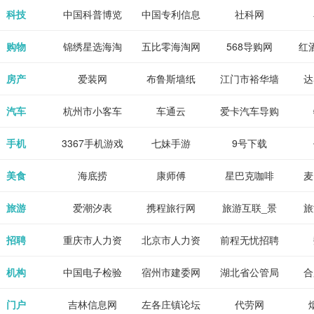
各类设计辅助
源
免费下载,全集
_80txt_八零
考志愿填报系
中公教育网
科技
中国科普博览
中国专利信息
社科网
神器
全本完结txt小
小说网
统
网
购物
锦绣星选海淘
五比零海淘网
568导购网
红
说-书本网
房产
爱装网
布鲁斯墙纸
江门市裕华墙
达
纸
汽车
杭州市小客车
车通云
爱卡汽车导购
总量调控管理
手机
3367手机游戏
七妹手游
9号下载
信息系统
美食
海底捞
康师傅
星巴克咖啡
麦
旅游
爱潮汐表
携程旅行网
旅游互联_景
旅
点门票预订
招聘
重庆市人力资
北京市人力资
前程无忧招聘
Tr
源和社会保障
源和社会保障
网
机构
中国电子检验
宿州市建委网
湖北省公管局
合
局
检疫业务网
门户
吉林信息网
左各庄镇论坛
代劳网