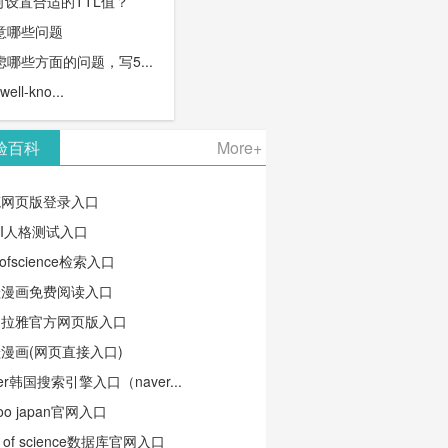
何设置合适的TTL值？
意哪些问题
哪些方面的问题，写5...
l-kno...
验百科
More+
笔网页版登录入口
TI人格测试入口
ofscience检索入口
蛙漫画免费阅读入口
马拉雅官方网页版入口
漫画(网页直接入口)
ver韩国搜索引擎入口（naver...
oo japan官网入口
b of science数据库官网入口