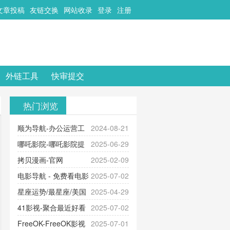
文章投稿
友链交换
网站收录
登录
注册
外链工具
快审提交
热门浏览
顺为导航-办公运营工
2024-08-21
具导航
哪吒影院-哪吒影院提
2025-06-29
供最新、最全的高清电影、电视
拷贝漫画-官网
2025-02-09
剧、动漫和综艺节目免费观看。平
_www.copymango.com_动漫综合
电影导航 - 免费看电影
2025-07-02
台内容丰富，更新快速，支持在线
就来这！ | 快导航网-免费看电影就
星座运势/最星座/美国
2025-04-29
观看，满足各类影迷需求，提供无
来这！收录大量免费看电影网站！
神婆星座网
41影视-聚合最近好看
2025-07-02
广告、高清流畅的观影体验。
的电视剧最新电影网站-41影视为您
FreeOK-FreeOK影视
2025-07-01