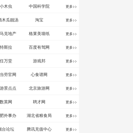
影给你。
分享网站
息网
小木虫
中国科学院
更多>>
酒木瓜靓汤
淘宝
更多>>
官网
马克地产
格莱美墙纸
更多>>
特斯拉
百度有驾网
更多>>
任万堂
游戏邦
更多>>
当劳官网
心食谱网
更多>>
游景点点
北京旅游网
更多>>
评-猫途鹰
数英网
聘才网
更多>>
ipadvisor
肥外事办
湖北省粮食局
更多>>
烟台论坛
腾讯充值中心
更多>>