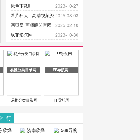
提供最新成全短剧电视剧、电视剧
官网-最新影视资源|追剧也很卷
绿色下载吧
2023-10-27
大全、好看的电视剧、最新的电影
看片狂人 - 高清视频资
2025-08-03
在线观看，神马影院每天更新最新
源免费在线观看
画盟网-画师联盟官网
2025-02-10
好看的动作片、 喜剧片、爱情片、
_huashilm.com_动漫综合
飘花影院网
2023-10-30
搞笑片等全新电影，是影
豆包AI 聊天智能对话网
2025-04-28
页版入口
易推分类目录网
FF导航网
易推分类目录网
FF导航网
审排行
东欣烨
济南欣烨
568导购
科技有
科技有限公
网