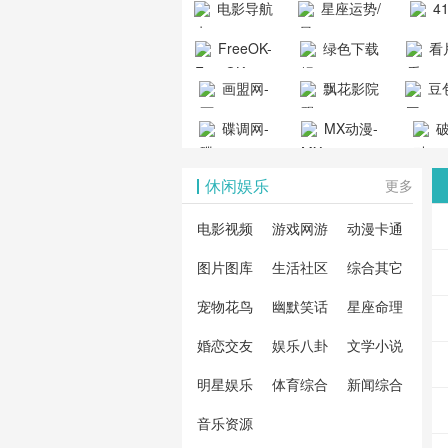
电影导航
星座运势/
4
工具导航
提供最新、
_www.
- 免费看电影
最星座/美国
聚合
FreeOK-
绿色下载
看
山东欣烨化工有限公
最全的高清
动漫
就来这！ | 快
神婆星座网
看的
司
FreeOK影视
吧
- 高
画盟网-
电影、电视
飘花影院
豆包
导航网-免费
最新
官网-最新影
源免
画师联盟官
剧、动漫和
网
天智
看电影就来
碟调网-
MX动漫-
站-4
破
视资源|追剧
观
网
综艺节目免
网页
这！收录大
碟调网为您
最新最全动
地-精
您提
也很卷
_huashilm.com_
费观看。平
休闲娱乐
更多
量免费看电
提供最新电
漫免费在线
成全
整合
动漫综合
台内容丰
视剧和2025
影网站！
观看
视剧
联网
电影视频
游戏网游
动漫卡通
富，更新快
年最新电影
剧大
全最
图片图库
生活社区
综合其它
速，支持在
的在线观
软件
看的
线观看，满
宠物花鸟
幽默笑话
星座命理
看，快来碟
剧、
载、
足各类影迷
调电影网在
电影
费共
婚恋交友
娱乐八卦
文学小说
需求，提供
线观看最新
看，
术教
明星娱乐
体育综合
新闻综合
无广告、高
热门影视作
院每
与交
清流畅的观
音乐资源
品吧！
最新
台！