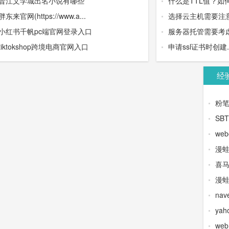
晋江文学城出名小说有哪些
什么是TTL值？如
胖东来官网(https://www.a...
选择云主机需要注
小红书千帆pc端官网登录入口
服务器托管需要考虑
tiktokshop跨境电商官网入口
申请ssl证书时创建.wel
经
粉
SB
web
漫
喜
漫蛙
na
yah
we