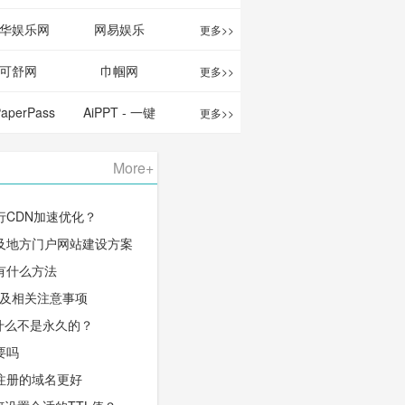
华娱乐网
网易娱乐
更多>>
可舒网
巾帼网
更多>>
PaperPass
AiPPT - 一键
更多>>
 AI论文写作
生成高质量
More+
台/免费生成
PPT
行CDN加速优化？
千字大纲
及地方门户网站建设方案
有什么方法
程及相关注意事项
什么不是永久的？
要吗
注册的域名更好