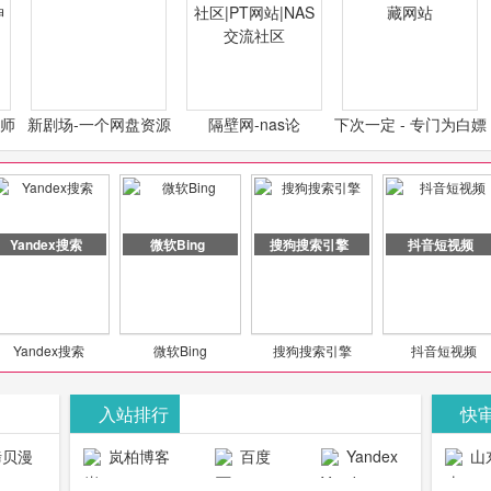
计师
新剧场-一个网盘资源
隔壁网-nas论
下次一定 - 专门为白嫖
类设
分享小站
坛|nas1.cn|nas1|nas
怪开发的宝藏网站
社区|PT网站|NAS交流
社区
Yandex搜索
微软Bing
搜狗搜索引擎
抖音短视频
Yandex搜索
微软Bing
搜狗搜索引擎
抖音短视频
入站排行
快
贝漫
岚柏博客
百度
Yandex
山
官网
搜索
生物