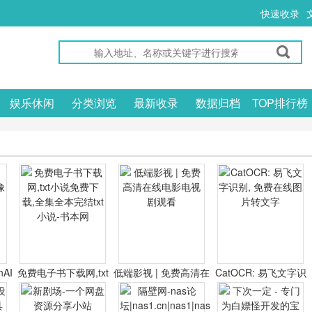
快速收录
娱乐休闲
分类浏览
最新收录
数据归档
TOP排行榜
nAI
免费电子书下载网,txt
低端影视 | 免费高清在
CatOCR: 易飞文字识
器
小说免费下载,全集全
线电影电视剧观看
别, 免费在线图片转文
本完结txt小说-书本网
字