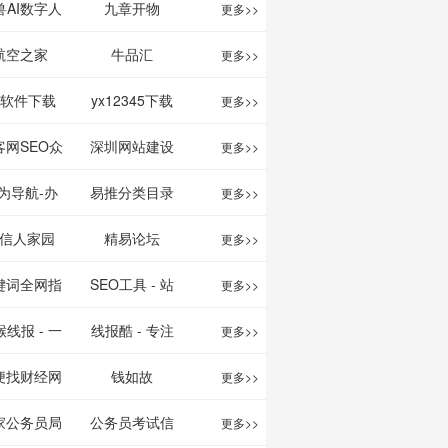
映影片的影讯
、文案创作
我的AI助手
兽AI数字人
九章开物
更多>>
查询及购票服
平台
航空之家
牛品汇
更多>>
务。你可以记
1软件下载
yx12345下载
更多>>
录想看、在看
站
客网SEO众
深圳网站建设
更多>>
和看过的电影
服务平台
为导航-办
易推分类目录
更多>>
电视剧，顺便
运营工具导
网
信人家园
精易论坛
更多>>
打分、写影
航
键词全网指
SEO工具 - 站
更多>>
评。根据你的
数查询
长之家
线报 - 一
线报酷 - 专注
更多>>
口味，豆瓣电
简单且纯粹
线报活动
便找财经网
钱如故
更多>>
影会推荐好电
活动线报资
家公务员局
公务员考试信
更多>>