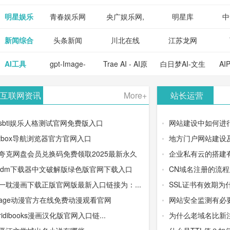
明星娱乐
青春娱乐网
央广娱乐网,
明星库
中
新闻综合
头条新闻
川北在线
江苏龙网
AI工具
gpt-Image-
Trae AI - AI原
白日梦AI-文生
AI
2：OpenAI最
生集成开发环
视频类AIGC
-
互联网资讯
More+
站长运营
新AI图像生成
境/深度集成
创作平台
平
sbti娱乐人格测试官网免费版入口
网站建设中如何进
器
Doubao-1.5-
tbox导航浏览器官方官网入口
地方门户网站建设
夸克网盘会员兑换码免费领取2025最新永久
企业私有云的搭建
pro与
idm下载器中文破解版绿色版官网下载入口
CN域名注册的流
DeepSeek模
一耽漫画下载正版官网版最新入口链接为：...
SSL证书有效期为
age动漫官方在线免费动漫观看官网
网站安全监测有必
型
ridibooks漫画汉化版官网入口链...
为什么老域名比新