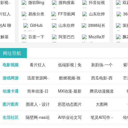
1影视-
微软Bing
搜狗搜索
抖音短视
双
copymango.com_
限
最近好
引擎
频
片狂人
易推分类
FF导航网
山东欣烨
3
综合
电视剧
清视频资
目录网
化工有限公
AI 聊
GitHub
山东欣烨
2898站长
策
电影网
费在线
司
能对话
生物科技有
资源平台
1影视为
解基
百度一下
阿里巴巴
Mozilla开
飘
看
版入口
限公司
心专注
供最新
全球速卖通
发者
网址导航
短剧电
当前互
、电视
最新最
电影视频
看片狂人
低端影视 | 免
新剧场-一个
紫
全、好
优质的
费高清在线电
网盘资源分享
紫
游戏网游
流星资源网-
酷燃视频-致
西瓜电影-西
芒
免费下
电视
最新的
资源免
影电视剧观看
小站
供
流星蝴蝶剑官
力于打造中国
瓜视频网站电
果
动漫卡通
简单动漫-日
MX动漫-最新
腾讯动漫频道
在线观
享、技
网资源下载站
领先的优质短
影频道
本动画BT下载
最全动漫免费
_comic.qq.com_
_ww
图片图库
图星人 - 设计
邪恶动态图片
大图网
神马影
程学习
天更新
流平
节目视频
站
在线观看
动漫综合
图片素材免费
大全
生活社区
隔壁网-nas论
AI毕业论文写
笔灵AI写作 -
绘
好看的
整合破