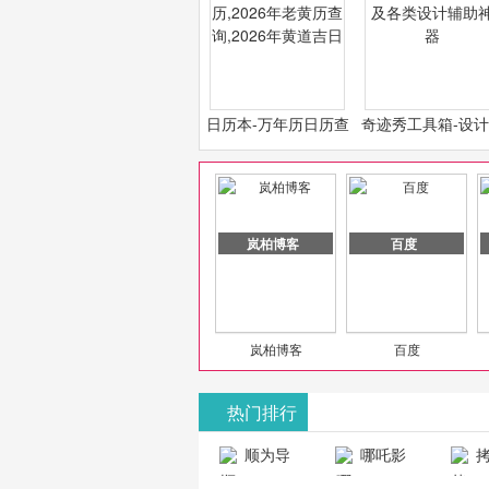
日历本-万年历日历查
奇迹秀工具箱-设
询-2026年日历,2026
必备设计工具及各
年老黄历查询,2026年
计辅助神器
黄道吉日
岚柏博客
百度
岚柏博客
百度
热门排行
山东欣烨化工有限公司
顺为导
哪吒影
拷
航-办公运营
院-哪吒影院
画-