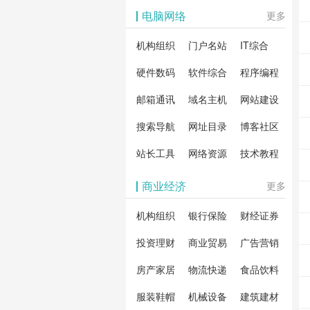
影体验。
动作片
解软
电脑网络
更多
剧片
合破
机构组织
门户名站
IT综合
片、
戏、
卓破
等全
硬件数码
软件综合
程序编程
影，
分享
邮箱通讯
域名主机
网站建设
载！
搜索导航
网址目录
博客社区
造一
安全
站长工具
网络资源
技术教程
件共
商业经济
更多
资
机构组织
银行保险
财经证券
投资理财
商业贸易
广告营销
房产家居
物流快递
食品饮料
服装鞋帽
机械设备
建筑建材