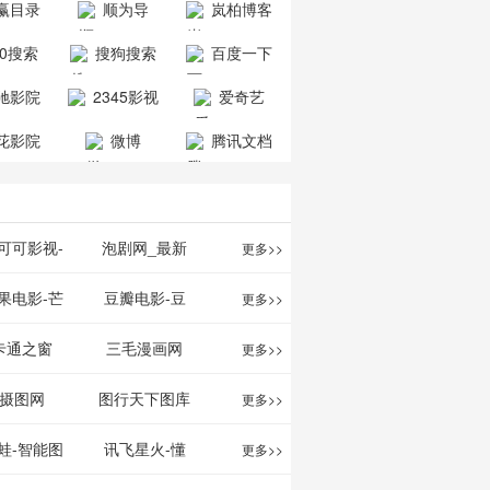
赢目录
顺为导
岚柏博客
公司
司
航-办公运营
60搜索
搜狗搜索
百度一下
工具导航
引擎
驰影院
2345影视
爱奇艺
大全
VIP会员
花影院
微博
腾讯文档
网
可可影视-
泡剧网_最新
更多>>
可可,免费提
电视剧免费在
果电影-芒
豆瓣电影-豆
更多>>
最新高清电
线观看_热播
TV网站电影
瓣电影提供最
卡通之窗
三毛漫画网
更多>>
影
电视剧大全
频道
新的电影介绍
w.cartoonwin.com_
_www.sanmao.com.cn_
摄图网
图行天下图库
更多>>
及评论包括上
动漫原创
动漫原创
蛙-智能图
讯飞星火-懂
更多>>