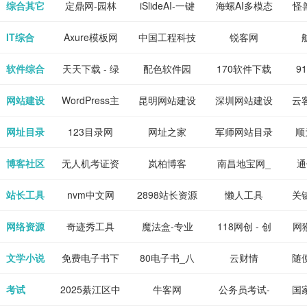
下载网站
坛|nas1.cn|nas1|nas
作-AI毕业设
国内领先的AI
片
综合其它
定鼎网-园林
iSlideAI-一键
海螺AI多模态
怪
、 喜
件、整
、爱情
解游
社区|PT网
计-AI答辩问题
写作助手
景观建筑室内
生成PPT模板
大语言模型
IT综合
Axure模板网
中国工程科技
锐客网
搞笑片
整合安
站|NAS交流社
预测与PPT模
设计资料分享
下载
知识中心
解软件
新电
软件综合
天天下载 - 绿
配色软件园
170软件下载
9
是影
与下
区
板生成
平台
色精品软件应
站
网站建设
WordPress主
昆明网站建设
深圳网站建设
云
旨在打
个绿色
用分享平台
题模板下载_
包
网址目录
123目录网
网址之家
军师网站目录
顺
优质软
爱主题
网址大全
公
博客社区
无人机考证资
岚柏博客
南昌地宝网_
通
享站、
源
讯网
南昌论坛
站长工具
nvm中文网
2898站长资源
懒人工具
关
平台
网络资源
奇迹秀工具
魔法盒-专业
118网创 - 创
网猴
箱-设计师必
的游戏动画特
业项目资源分
个
文学小说
免费电子书下
80电子书_八
云财情
随
备设计工具及
效学习平台
享下载平台
的
载网,txt小说
零电子书
考试
2025綦江区中
牛客网
公务员考试-
国