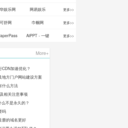
华娱乐网
网易娱乐
更多>>
可舒网
巾帼网
更多>>
PaperPass
AiPPT - 一键
更多>>
 AI论文写作
生成高质量
More+
台/免费生成
PPT
行CDN加速优化？
千字大纲
及地方门户网站建设方案
有什么方法
程及相关注意事项
什么不是永久的？
要吗
注册的域名更好