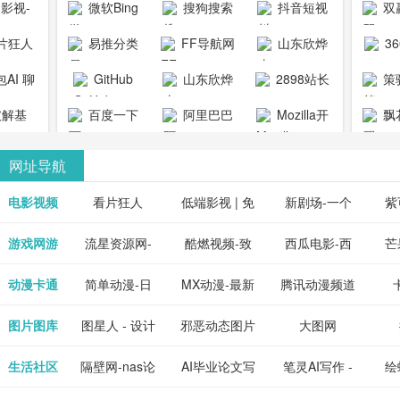
1影视-
微软Bing
搜狗搜索
抖音短视
双
copymango.com_
限
最近好
引擎
频
片狂人
易推分类
FF导航网
山东欣烨
3
综合
电视剧
清视频资
目录网
化工有限公
AI 聊
GitHub
山东欣烨
2898站长
策
电影网
费在线
司
能对话
生物科技有
资源平台
1影视为
解基
百度一下
阿里巴巴
Mozilla开
飘
看
版入口
限公司
心专注
供最新
全球速卖通
发者
网址导航
短剧电
当前互
、电视
最新最
电影视频
看片狂人
低端影视 | 免
新剧场-一个
紫
全、好
优质的
费高清在线电
网盘资源分享
紫
游戏网游
流星资源网-
酷燃视频-致
西瓜电影-西
芒
免费下
电视
最新的
资源免
影电视剧观看
小站
供
流星蝴蝶剑官
力于打造中国
瓜视频网站电
果
动漫卡通
简单动漫-日
MX动漫-最新
腾讯动漫频道
在线观
享、技
网资源下载站
领先的优质短
影频道
本动画BT下载
最全动漫免费
_comic.qq.com_
_ww
图片图库
图星人 - 设计
邪恶动态图片
大图网
神马影
程学习
天更新
流平
节目视频
站
在线观看
动漫综合
图片素材免费
大全
生活社区
隔壁网-nas论
AI毕业论文写
笔灵AI写作 -
绘
好看的
整合破