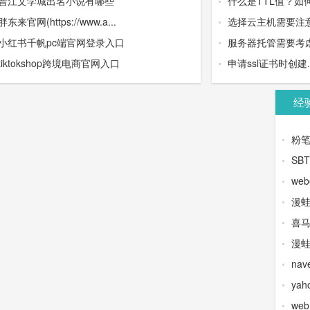
晋江文学城出名小说有哪些
什么是TTL值？如
胖东来官网(https://www.a...
选择云主机需要注
小红书千帆pc端官网登录入口
服务器托管需要考虑
tiktokshop跨境电商官网入口
申请ssl证书时创建.wel
经
粉
SB
web
漫
喜
漫蛙
na
yah
we