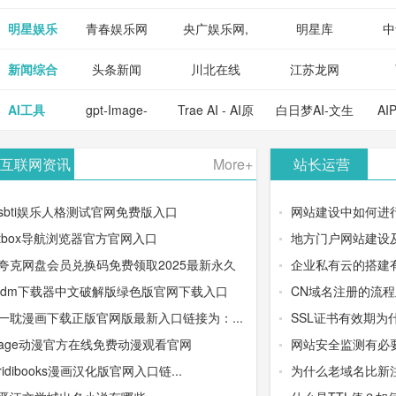
明星娱乐
青春娱乐网
央广娱乐网,
明星库
中
新闻综合
头条新闻
川北在线
江苏龙网
AI工具
gpt-Image-
Trae AI - AI原
白日梦AI-文生
AI
2：OpenAI最
生集成开发环
视频类AIGC
-
互联网资讯
More+
站长运营
新AI图像生成
境/深度集成
创作平台
平
sbti娱乐人格测试官网免费版入口
网站建设中如何进
器
Doubao-1.5-
tbox导航浏览器官方官网入口
地方门户网站建设
夸克网盘会员兑换码免费领取2025最新永久
企业私有云的搭建
pro与
idm下载器中文破解版绿色版官网下载入口
CN域名注册的流
DeepSeek模
一耽漫画下载正版官网版最新入口链接为：...
SSL证书有效期为
age动漫官方在线免费动漫观看官网
网站安全监测有必
型
ridibooks漫画汉化版官网入口链...
为什么老域名比新