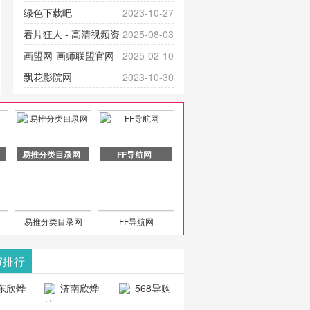
提供最新成全短剧电视剧、电视剧
官网-最新影视资源|追剧也很卷
绿色下载吧
2023-10-27
大全、好看的电视剧、最新的电影
看片狂人 - 高清视频资
2025-08-03
在线观看，神马影院每天更新最新
源免费在线观看
画盟网-画师联盟官网
2025-02-10
好看的动作片、 喜剧片、爱情片、
_huashilm.com_动漫综合
飘花影院网
2023-10-30
搞笑片等全新电影，是影
豆包AI 聊天智能对话网
2025-04-28
页版入口
易推分类目录网
FF导航网
易推分类目录网
FF导航网
审排行
东欣烨
济南欣烨
568导购
科技有
科技有限公
网