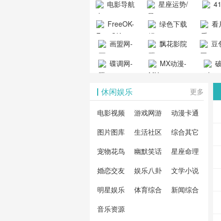
电影导航
星座运势/
4
工具导航
提供最新、
_www.
- 免费看电影
最星座/美国
聚合
FreeOK-
绿色下载
看
山东欣烨化工有限公
最全的高清
动漫
就来这！ | 快
神婆星座网
看的
司
FreeOK影视
吧
- 高
画盟网-
电影、电视
飘花影院
豆包
导航网-免费
最新
官网-最新影
源免
画师联盟官
剧、动漫和
网
天智
看电影就来
碟调网-
MX动漫-
站-4
破
视资源|追剧
观
网
综艺节目免
网页
这！收录大
碟调网为您
最新最全动
地-精
您提
也很卷
_huashilm.com_
费观看。平
休闲娱乐
更多
量免费看电
提供最新电
漫免费在线
成全
整合
动漫综合
台内容丰
视剧和2025
影网站！
观看
视剧
联网
电影视频
游戏网游
动漫卡通
富，更新快
年最新电影
剧大
全最
图片图库
生活社区
综合其它
速，支持在
的在线观
软件
看的
线观看，满
宠物花鸟
幽默笑话
星座命理
看，快来碟
剧、
载、
足各类影迷
调电影网在
电影
费共
婚恋交友
娱乐八卦
文学小说
需求，提供
线观看最新
看，
术教
明星娱乐
体育综合
新闻综合
无广告、高
热门影视作
院每
与交
清流畅的观
音乐资源
品吧！
最新
台！