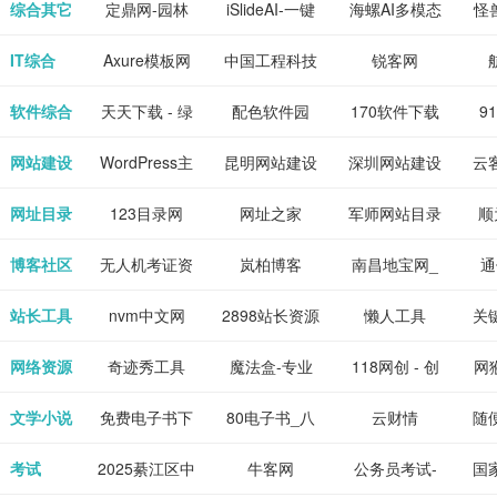
下载网站
坛|nas1.cn|nas1|nas
作-AI毕业设
国内领先的AI
片
综合其它
定鼎网-园林
iSlideAI-一键
海螺AI多模态
怪
、 喜
件、整
、爱情
解游
社区|PT网
计-AI答辩问题
写作助手
景观建筑室内
生成PPT模板
大语言模型
IT综合
Axure模板网
中国工程科技
锐客网
搞笑片
整合安
站|NAS交流社
预测与PPT模
设计资料分享
下载
知识中心
解软件
新电
软件综合
天天下载 - 绿
配色软件园
170软件下载
9
是影
与下
区
板生成
平台
色精品软件应
站
网站建设
WordPress主
昆明网站建设
深圳网站建设
云
旨在打
个绿色
用分享平台
题模板下载_
包
网址目录
123目录网
网址之家
军师网站目录
顺
优质软
爱主题
网址大全
公
博客社区
无人机考证资
岚柏博客
南昌地宝网_
通
享站、
源
讯网
南昌论坛
站长工具
nvm中文网
2898站长资源
懒人工具
关
平台
网络资源
奇迹秀工具
魔法盒-专业
118网创 - 创
网猴
箱-设计师必
的游戏动画特
业项目资源分
个
文学小说
免费电子书下
80电子书_八
云财情
随
备设计工具及
效学习平台
享下载平台
的
载网,txt小说
零电子书
考试
2025綦江区中
牛客网
公务员考试-
国