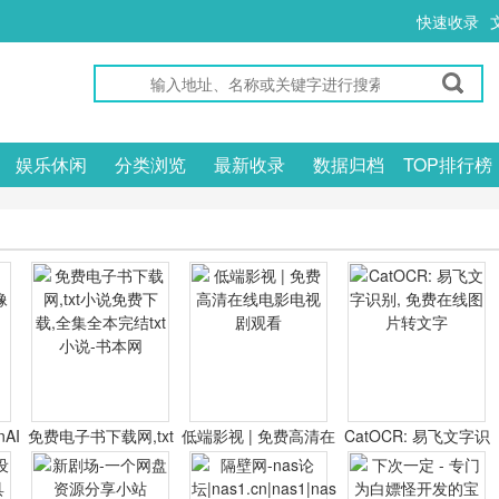
快速收录
娱乐休闲
分类浏览
最新收录
数据归档
TOP排行榜
nAI
免费电子书下载网,txt
低端影视 | 免费高清在
CatOCR: 易飞文字识
器
小说免费下载,全集全
线电影电视剧观看
别, 免费在线图片转文
本完结txt小说-书本网
字