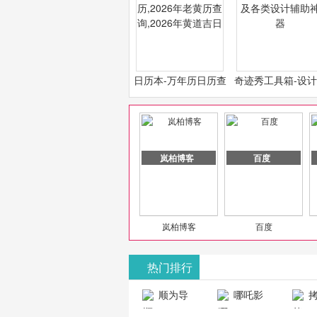
日历本-万年历日历查
奇迹秀工具箱-设
询-2026年日历,2026
必备设计工具及各
年老黄历查询,2026年
计辅助神器
黄道吉日
岚柏博客
百度
岚柏博客
百度
热门排行
山东欣烨化工有限公司
顺为导
哪吒影
拷
航-办公运营
院-哪吒影院
画-