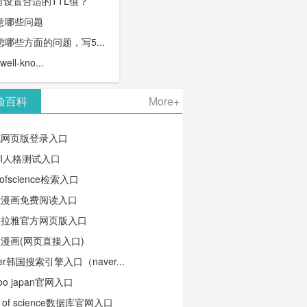
何设置合适的TTL值？
意哪些问题
哪些方面的问题，写5...
l-kno...
验百科
More+
笔网页版登录入口
TI人格测试入口
ofscience检索入口
蛙漫画免费阅读入口
马拉雅官方网页版入口
漫画(网页直接入口)
ver韩国搜索引擎入口（naver...
oo japan官网入口
b of science数据库官网入口