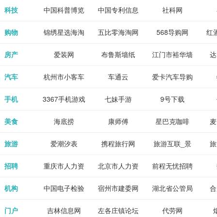
各类设计辅助
源
免费下载,全集
_80txt_八零
考志愿填报系
中公教育网
科技
中国科普博览
中国专利信息
社科网
神器
全本完结txt小
小说网
统
网
购物
锦绣星选海淘
五比零海淘网
568导购网
红
说-书本网
房产
爱装网
布鲁斯墙纸
江门市裕华墙
达
纸
汽车
杭州市小客车
车通云
爱卡汽车导购
总量调控管理
手机
3367手机游戏
七妹手游
9号下载
信息系统
美食
海底捞
康师傅
星巴克咖啡
麦
旅游
爱潮汐表
携程旅行网
旅游互联_景
旅
点门票预订
招聘
重庆市人力资
北京市人力资
前程无忧招聘
Tr
源和社会保障
源和社会保障
网
机构
中国电子检验
宿州市建委网
湖北省公管局
合
局
检疫业务网
门户
吉林信息网
左各庄镇论坛
代劳网