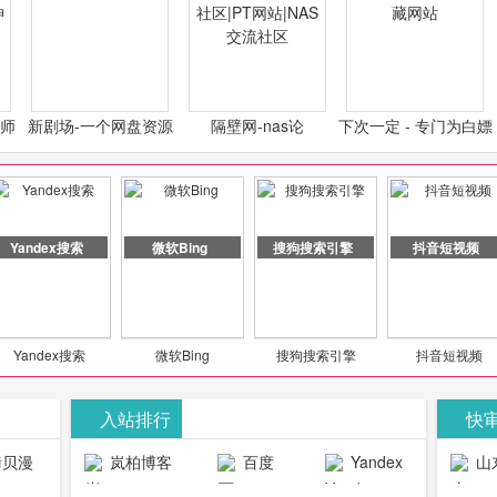
计师
新剧场-一个网盘资源
隔壁网-nas论
下次一定 - 专门为白嫖
类设
分享小站
坛|nas1.cn|nas1|nas
怪开发的宝藏网站
社区|PT网站|NAS交流
社区
Yandex搜索
微软Bing
搜狗搜索引擎
抖音短视频
Yandex搜索
微软Bing
搜狗搜索引擎
抖音短视频
入站排行
快
贝漫
岚柏博客
百度
Yandex
山
官网
搜索
生物