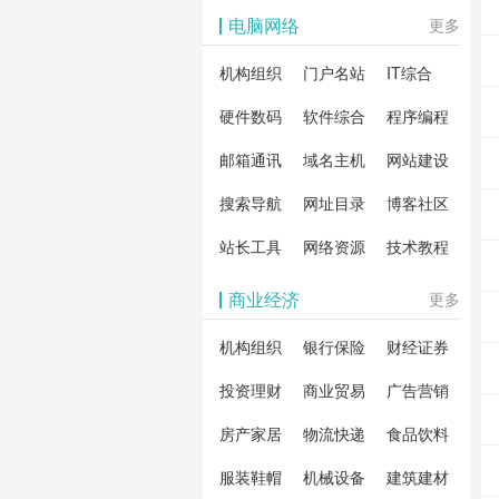
影体验。
动作片
解软
电脑网络
更多
剧片
合破
机构组织
门户名站
IT综合
片、
戏、
卓破
等全
硬件数码
软件综合
程序编程
影，
分享
邮箱通讯
域名主机
网站建设
载！
搜索导航
网址目录
博客社区
造一
安全
站长工具
网络资源
技术教程
件共
商业经济
更多
资
机构组织
银行保险
财经证券
投资理财
商业贸易
广告营销
房产家居
物流快递
食品饮料
服装鞋帽
机械设备
建筑建材