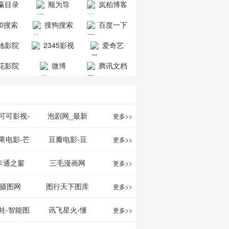
赢目录
顺为导
岚柏博客
公司
司
航-办公运营
60搜索
搜狗搜索
百度一下
工具导航
引擎
驰影院
2345影视
爱奇艺
大全
VIP会员
花影院
微博
腾讯文档
网
可可影视-
泡剧网_最新
更多>>
可可,免费提
电视剧免费在
果电影-芒
豆瓣电影-豆
更多>>
最新高清电
线观看_热播
TV网站电影
瓣电影提供最
卡通之窗
三毛漫画网
更多>>
影
电视剧大全
频道
新的电影介绍
w.cartoonwin.com_
_www.sanmao.com.cn_
摄图网
图行天下图库
更多>>
及评论包括上
动漫原创
动漫原创
蛙-智能图
讯飞星火-懂
更多>>