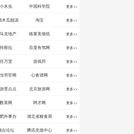
影给你。
分享网站
息网
小木虫
中国科学院
更多>>
酒木瓜靓汤
淘宝
更多>>
官网
马克地产
格莱美墙纸
更多>>
特斯拉
百度有驾网
更多>>
任万堂
游戏邦
更多>>
当劳官网
心食谱网
更多>>
游景点点
北京旅游网
更多>>
评-猫途鹰
数英网
聘才网
更多>>
ipadvisor
肥外事办
湖北省粮食局
更多>>
烟台论坛
腾讯充值中心
更多>>