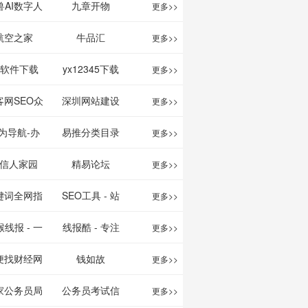
映影片的影讯
、文案创作
我的AI助手
兽AI数字人
九章开物
更多>>
查询及购票服
平台
航空之家
牛品汇
更多>>
务。你可以记
1软件下载
yx12345下载
更多>>
录想看、在看
站
客网SEO众
深圳网站建设
更多>>
和看过的电影
服务平台
为导航-办
易推分类目录
更多>>
电视剧，顺便
运营工具导
网
信人家园
精易论坛
更多>>
打分、写影
航
键词全网指
SEO工具 - 站
更多>>
评。根据你的
数查询
长之家
线报 - 一
线报酷 - 专注
更多>>
口味，豆瓣电
简单且纯粹
线报活动
便找财经网
钱如故
更多>>
影会推荐好电
活动线报资
家公务员局
公务员考试信
更多>>