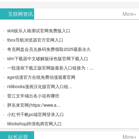
AiPPT -
更多>>
Image-
AI原生集
文生视频
- AI论文写
互联网资讯
More+
一键生成
2：
成开发环
类AIGC创
作平台/免
sbti娱乐人格测试官网免费版入口
高质量
OpenAI最
境/深度集
作平台
费生成千
tbox导航浏览器官方官网入口
夸克网盘会员兑换码免费领取2025最新永久
PPT
新AI图像
成
字大纲
idm下载器中文破解版绿色版官网下载入口
生成器
Doubao-
一耽漫画下载正版官网版最新入口链接为：...
age动漫官方在线免费动漫观看官网
1.5-pro与
ridibooks漫画汉化版官网入口链...
DeepSeek
晋江文学城出名小说有哪些
胖东来官网(https://www.a...
模型
小红书千帆pc端官网登录入口
tiktokshop跨境电商官网入口
站长运营
More+