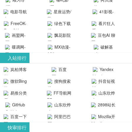
航-办公运营
院-哪吒影院
画-官网
电影导航
星座运势/
41影视-
工具导航
提供最新、
_www.copymango.co
- 免费看电影
最星座/美国
聚合最近好
FreeOK-
绿色下载
看片狂人
最全的高清
动漫综合
就来这！ | 快
神婆星座网
看的电视剧
FreeOK影视
吧
- 高清视频资
画盟网-
电影、电视
飘花影院
豆包AI 聊
导航网-免费
最新电影网
官网-最新影
源免费在线
画师联盟官
剧、动漫和
网
天智能对话
看电影就来
碟调网-
MX动漫-
站-41影视为
破解基
视资源|追剧
观看
网
综艺节目免
网页版入口
这！收录大
碟调网为您
最新最全动
地-精心专注
您提供最新
入站排行
也很卷
_huashilm.com_
费观看。平
量免费看电
提供最新电
漫免费在线
成全短剧电
整合当前互
岚柏博客
百度
Yandex
动漫综合
台内容丰
视剧和2025
影网站！
观看
视剧、电视
联网最新最
搜索
富，更新快
微软Bing
搜狗搜索
抖音短视
年最新电影
剧大全、好
全最优质的
速，支持在
引擎
频
的在线观
软件免费下
看的电视
易推分类
FF导航网
山东欣烨
线观看，满
看，快来碟
剧、最新的
载、资源免
目录网
化工有限公
GitHub
山东欣烨
2898站长
足各类影迷
调电影网在
电影在线观
费共享、技
司
生物科技有
资源平台
需求，提供
百度一下
阿里巴巴
Mozilla开
线观看最新
看，神马影
术教程学习
限公司
无广告、高
全球速卖通
发者
热门影视作
院每天更新
与交流平
快审排行