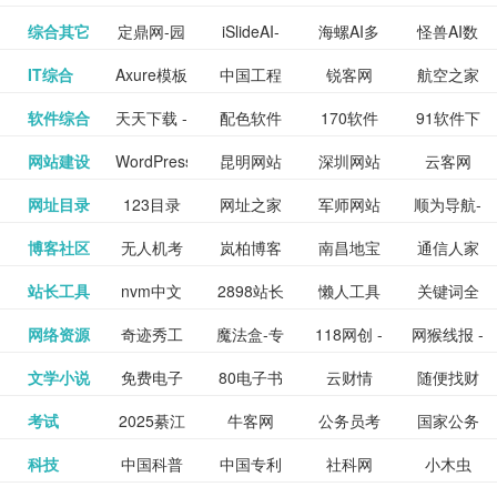
提供最新
BT下载站
动漫免费
_comic.qq.com_
动漫原创
观看_热播
资源下载
先的优质
频道
道
看
电影
讯飞星火-
综合其它
定鼎网-园
iSlideAI-
海螺AI多
怪兽AI数
更多>>
图库
nas论
文写作-AI
作 - 国内
图片、文
_www.sanmao.com.cn_
素材免费
的电影介
在线观看
动漫综合
电视剧大
站
短节目视
九章开物
IT综合
Axure模板
中国工程
锐客网
航空之家
更多>>
懂我的AI
林景观建
一键生成
模态大语
字人
坛|nas1.cn|nas1|nas
毕业设计-
领先的AI
案创作平
动漫原创
下载网站
绍及评论
全
频
牛品汇
软件综合
天天下载 -
配色软件
170软件
91软件下
更多>>
网
科技知识
助手
筑室内设
PPT模板
言模型
社区|PT网
AI答辩问
写作助手
台
包括上映
yx12345
网站建设
WordPress
昆明网站
深圳网站
云客网
更多>>
绿色精品
园
下载站
载
中心
计资料分
下载
站|NAS交
题预测与
影片的影
深圳网站
网址目录
123目录
网址之家
军师网站
顺为导航-
更多>>
下载站
主题模板
建设
建设
SEO众包
软件应用
享平台
流社区
PPT模板
易推分类
博客社区
无人机考
岚柏博客
南昌地宝
通信人家
更多>>
讯查询及
建设
网
目录网址
办公运营
下载_爱主
服务平台
分享平台
生成
精易论坛
站长工具
nvm中文
2898站长
懒人工具
关键词全
更多>>
目录网
证资讯网
网_南昌论
园
购票服
大全
工具导航
题
SEO工具
网络资源
奇迹秀工
魔法盒-专
118网创 -
网猴线报 -
更多>>
网
资源平台
网指数查
坛
务。你可
线报酷 -
文学小说
免费电子
80电子书
云财情
随便找财
更多>>
- 站长之家
具箱-设计
业的游戏
创业项目
一个简单
询
以记录想
钱如故
考试
2025綦江
牛客网
公务员考
国家公务
更多>>
专注线报
书下载
_八零电子
经网
师必备设
动画特效
资源分享
且纯粹的
看、在看
公务员考
科技
中国科普
中国专利
社科网
小木虫
更多>>
区中考志
试-中公教
员局
活动
网,txt小说
书_80txt_
计工具及
学习平台
下载平台
活动线报