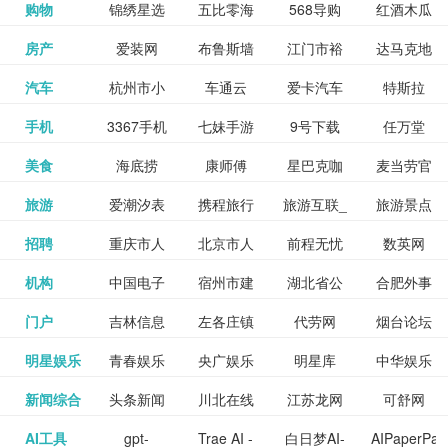
和看过的
中国科学
购物
锦绣星选
五比零海
568导购
红酒木瓜
更多>>
试信息网
博览
信息网
愿填报系
育网
免费下载,
八零小说
各类设计
资源分享
电影电视
淘宝
房产
爱装网
布鲁斯墙
江门市裕
达马克地
更多>>
院
海淘
淘网
网
靓汤官网
统
全集全本
网
辅助神器
网站
格莱美墙
汽车
杭州市小
车通云
爱卡汽车
特斯拉
更多>>
剧，顺便
纸
华墙纸
产
完结txt小
百度有驾
手机
3367手机
七妹手游
9号下载
任万堂
更多>>
纸
客车总量
导购
打分、写
说-书本网
游戏邦
美食
海底捞
康师傅
星巴克咖
麦当劳官
更多>>
网
游戏
调控管理
影评。根
心食谱网
旅游
爱潮汐表
携程旅行
旅游互联_
旅游景点
更多>>
啡
网
信息系统
据你的口
北京旅游
招聘
重庆市人
北京市人
前程无忧
数英网
更多>>
网
景点门票
点评-猫途
味，豆瓣
聘才网
机构
中国电子
宿州市建
湖北省公
合肥外事
更多>>
网
力资源和
力资源和
招聘网
预订
鹰
电影会推
湖北省粮
门户
吉林信息
左各庄镇
代劳网
烟台论坛
更多>>
检验检疫
委网
管局
办
社会保障
社会保障
Tripadvisor
腾讯充值
明星娱乐
青春娱乐
央广娱乐
明星库
中华娱乐
更多>>
荐好电影
食局
网
论坛
业务网
局
网易娱乐
新闻综合
头条新闻
川北在线
江苏龙网
可舒网
更多>>
中心
网
网,
网
给你。
巾帼网
AI工具
gpt-
Trae AI -
白日梦AI-
AIPaperPas
更多>>