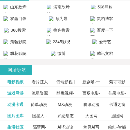
清流畅的观
品吧！
最新好看的
台！整合破
山东欣烨
济南欣烨
568导购
影体验。
动作片、 喜
解软件、整
生物科技有
科技有限公
网
双赢目录
顺为导
岚柏博客
剧片、爱情
合破解游
限公司
司
航-办公运营
片、搞笑片
戏、整合安
360搜索
搜狗搜索
百度一下
工具导航
卓破解软件
等全新电
引擎
策驰影院
2345影视
爱奇艺
影，是影
分享与下
大全
VIP会员
飘花影院
微博
腾讯文档
载！旨在打
网
造一个绿色
网址导航
安全优质软
电影视频
看片狂人
低端影视 |
新剧场-一
件共享站、
紫可可影
资源
泡剧网_最
游戏网游
流星资源
酷燃视频-
西瓜电影-
芒果电影-
更多>>
免费高清
个网盘资
视-紫可可,
豆瓣电影-
动漫卡通
简单动漫-
MX动漫-
腾讯动漫
卡通之窗
更多>>
新电视剧
网-流星蝴
致力于打
西瓜视频
芒果TV网
在线电影
源分享小
免费提供
三毛漫画
图片图库
图星人 -
邪恶动态
大图网
摄图网
更多>>
豆瓣电影
日本动画
最新最全
频道
_www.carto
免费在线
蝶剑官网
造中国领
网站电影
站电影频
电视剧观
站
最新高清
图行天下
生活社区
隔壁网-
AI毕业论
笔灵AI写
绘蛙-智能
更多>>
网
设计图片
图片大全