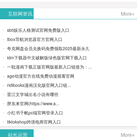
AiPPT -
更多>>
Image-
AI原生集
文生视频
- AI论文写
互联网资讯
More+
一键生成
2：
成开发环
类AIGC创
作平台/免
sbti娱乐人格测试官网免费版入口
高质量
OpenAI最
境/深度集
作平台
费生成千
tbox导航浏览器官方官网入口
夸克网盘会员兑换码免费领取2025最新永久
PPT
新AI图像
成
字大纲
idm下载器中文破解版绿色版官网下载入口
生成器
Doubao-
一耽漫画下载正版官网版最新入口链接为：...
age动漫官方在线免费动漫观看官网
1.5-pro与
ridibooks漫画汉化版官网入口链...
DeepSeek
晋江文学城出名小说有哪些
胖东来官网(https://www.a...
模型
小红书千帆pc端官网登录入口
tiktokshop跨境电商官网入口
站长运营
More+