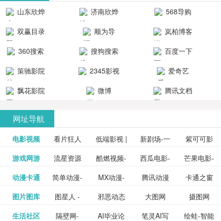
清流畅的观
品吧！
最新好看的
台！整合破
山东欣烨
济南欣烨
568导购
影体验。
动作片、 喜
解软件、整
生物科技有
科技有限公
网
双赢目录
顺为导
岚柏博客
剧片、爱情
合破解游
限公司
司
航-办公运营
片、搞笑片
戏、整合安
360搜索
搜狗搜索
百度一下
工具导航
卓破解软件
等全新电
引擎
策驰影院
2345影视
爱奇艺
影，是影
分享与下
大全
VIP会员
飘花影院
微博
腾讯文档
载！旨在打
网
造一个绿色
网址导航
安全优质软
电影视频
看片狂人
低端影视 |
新剧场-一
件共享站、
紫可可影
资源
泡剧网_最
游戏网游
流星资源
酷燃视频-
西瓜电影-
芒果电影-
更多>>
免费高清
个网盘资
视-紫可可,
豆瓣电影-
动漫卡通
简单动漫-
MX动漫-
腾讯动漫
卡通之窗
更多>>
新电视剧
网-流星蝴
致力于打
西瓜视频
芒果TV网
在线电影
源分享小
免费提供
三毛漫画
图片图库
图星人 -
邪恶动态
大图网
摄图网
更多>>
豆瓣电影
日本动画
最新最全
频道
_www.carto
免费在线
蝶剑官网
造中国领
网站电影
站电影频
电视剧观
站
最新高清
图行天下
生活社区
隔壁网-
AI毕业论
笔灵AI写
绘蛙-智能
更多>>
网
设计图片
图片大全