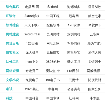
提供最新
BT下载站
动漫免费
_comic.qq.com_
动漫原创
观看_热播
资源下载
先的优质
频道
道
看
电影
讯飞星火-
综合其它
定鼎网-园
iSlideAI-
海螺AI多
怪兽AI数
更多>>
图库
nas论
文写作-AI
作 - 国内
图片、文
_www.sanmao.com.cn_
素材免费
的电影介
在线观看
动漫综合
电视剧大
站
短节目视
九章开物
IT综合
Axure模板
中国工程
锐客网
航空之家
更多>>
懂我的AI
林景观建
一键生成
模态大语
字人
坛|nas1.cn|nas1|nas
毕业设计-
领先的AI
案创作平
动漫原创
下载网站
绍及评论
全
频
牛品汇
软件综合
天天下载 -
配色软件
170软件
91软件下
更多>>
网
科技知识
助手
筑室内设
PPT模板
言模型
社区|PT网
AI答辩问
写作助手
台
包括上映
yx12345
网站建设
WordPress
昆明网站
深圳网站
云客网
更多>>
绿色精品
园
下载站
载
中心
计资料分
下载
站|NAS交
题预测与
影片的影
深圳网站
网址目录
123目录
网址之家
军师网站
顺为导航-
更多>>
下载站
主题模板
建设
建设
SEO众包
软件应用
享平台
流社区
PPT模板
易推分类
博客社区
无人机考
岚柏博客
南昌地宝
通信人家
更多>>
讯查询及
建设
网
目录网址
办公运营
下载_爱主
服务平台
分享平台
生成
精易论坛
站长工具
nvm中文
2898站长
懒人工具
关键词全
更多>>
目录网
证资讯网
网_南昌论
园
购票服
大全
工具导航
题
SEO工具
网络资源
奇迹秀工
魔法盒-专
118网创 -
网猴线报 -
更多>>
网
资源平台
网指数查
坛
务。你可
线报酷 -
文学小说
免费电子
80电子书
云财情
随便找财
更多>>
- 站长之家
具箱-设计
业的游戏
创业项目
一个简单
询
以记录想
钱如故
考试
2025綦江
牛客网
公务员考
国家公务
更多>>
专注线报
书下载
_八零电子
经网
师必备设
动画特效
资源分享
且纯粹的
看、在看
公务员考
科技
中国科普
中国专利
社科网
小木虫
更多>>
区中考志
试-中公教
员局
活动
网,txt小说
书_80txt_
计工具及
学习平台
下载平台
活动线报