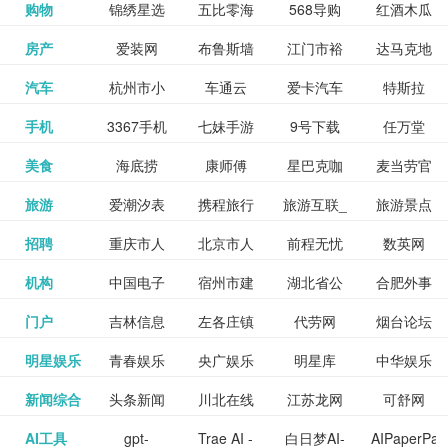
和看过的
中国科学
购物
锦绣星选
五比零海
568导购
红酒木瓜
更多>>
试信息网
博览
信息网
愿填报系
育网
免费下载,
八零小说
各类设计
资源分享
电影电视
淘宝
房产
爱装网
布鲁斯墙
江门市裕
达马克地
更多>>
院
海淘
淘网
网
靓汤官网
统
全集全本
网
辅助神器
网站
格莱美墙
汽车
杭州市小
车通云
爱卡汽车
特斯拉
更多>>
剧，顺便
纸
华墙纸
产
完结txt小
百度有驾
手机
3367手机
七妹手游
9号下载
任万堂
更多>>
纸
客车总量
导购
打分、写
说-书本网
游戏邦
美食
海底捞
康师傅
星巴克咖
麦当劳官
更多>>
网
游戏
调控管理
影评。根
心食谱网
旅游
爱潮汐表
携程旅行
旅游互联_
旅游景点
更多>>
啡
网
信息系统
据你的口
北京旅游
招聘
重庆市人
北京市人
前程无忧
数英网
更多>>
网
景点门票
点评-猫途
味，豆瓣
聘才网
机构
中国电子
宿州市建
湖北省公
合肥外事
更多>>
网
力资源和
力资源和
招聘网
预订
鹰
电影会推
湖北省粮
门户
吉林信息
左各庄镇
代劳网
烟台论坛
更多>>
检验检疫
委网
管局
办
社会保障
社会保障
Tripadvisor
腾讯充值
明星娱乐
青春娱乐
央广娱乐
明星库
中华娱乐
更多>>
荐好电影
食局
网
论坛
业务网
局
网易娱乐
新闻综合
头条新闻
川北在线
江苏龙网
可舒网
更多>>
中心
网
网,
网
给你。
巾帼网
AI工具
gpt-
Trae AI -
白日梦AI-
AIPaperPas
更多>>