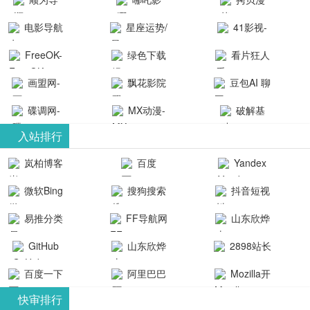
航-办公运营
院-哪吒影院
画-官网
电影导航
星座运势/
41影视-
工具导航
提供最新、
_www.copymango.co
- 免费看电影
最星座/美国
聚合最近好
FreeOK-
绿色下载
看片狂人
最全的高清
动漫综合
就来这！ | 快
神婆星座网
看的电视剧
FreeOK影视
吧
- 高清视频资
画盟网-
电影、电视
飘花影院
豆包AI 聊
导航网-免费
最新电影网
官网-最新影
源免费在线
画师联盟官
剧、动漫和
网
天智能对话
看电影就来
碟调网-
MX动漫-
站-41影视为
破解基
视资源|追剧
观看
网
综艺节目免
网页版入口
这！收录大
碟调网为您
最新最全动
地-精心专注
您提供最新
入站排行
也很卷
_huashilm.com_
费观看。平
量免费看电
提供最新电
漫免费在线
成全短剧电
整合当前互
岚柏博客
百度
Yandex
动漫综合
台内容丰
视剧和2025
影网站！
观看
视剧、电视
联网最新最
搜索
富，更新快
微软Bing
搜狗搜索
抖音短视
年最新电影
剧大全、好
全最优质的
速，支持在
引擎
频
的在线观
软件免费下
看的电视
易推分类
FF导航网
山东欣烨
线观看，满
看，快来碟
剧、最新的
载、资源免
目录网
化工有限公
GitHub
山东欣烨
2898站长
足各类影迷
调电影网在
电影在线观
费共享、技
司
生物科技有
资源平台
需求，提供
百度一下
阿里巴巴
Mozilla开
线观看最新
看，神马影
术教程学习
限公司
无广告、高
全球速卖通
发者
热门影视作
院每天更新
与交流平
快审排行