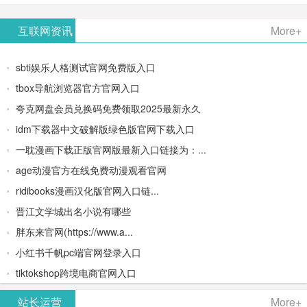
AiPPT -
更多>>
Image-
AI原生集
文生视频
- AI论文写
互联网资讯
More+
一键生成
2：
成开发环
类AIGC创
作平台/免
sbti娱乐人格测试官网免费版入口
高质量
OpenAI最
境/深度集
作平台
费生成千
tbox导航浏览器官方官网入口
夸克网盘会员兑换码免费领取2025最新永久
PPT
新AI图像
成
字大纲
idm下载器中文破解版绿色版官网下载入口
生成器
Doubao-
一耽漫画下载正版官网版最新入口链接为：...
age动漫官方在线免费动漫观看官网
1.5-pro与
ridibooks漫画汉化版官网入口链...
DeepSeek
晋江文学城出名小说有哪些
胖东来官网(https://www.a...
模型
小红书千帆pc端官网登录入口
tiktokshop跨境电商官网入口
站长运营
More+