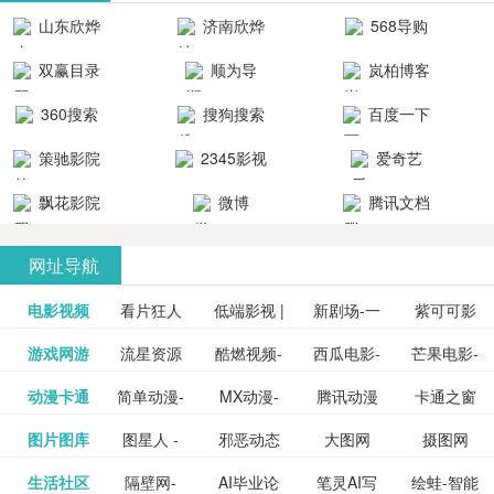
清流畅的观
品吧！
最新好看的
台！整合破
山东欣烨
济南欣烨
568导购
影体验。
动作片、 喜
解软件、整
生物科技有
科技有限公
网
双赢目录
顺为导
岚柏博客
剧片、爱情
合破解游
限公司
司
航-办公运营
片、搞笑片
戏、整合安
360搜索
搜狗搜索
百度一下
工具导航
卓破解软件
等全新电
引擎
策驰影院
2345影视
爱奇艺
影，是影
分享与下
大全
VIP会员
飘花影院
微博
腾讯文档
载！旨在打
网
造一个绿色
网址导航
安全优质软
电影视频
看片狂人
低端影视 |
新剧场-一
件共享站、
紫可可影
资源
泡剧网_最
游戏网游
流星资源
酷燃视频-
西瓜电影-
芒果电影-
更多>>
免费高清
个网盘资
视-紫可可,
豆瓣电影-
动漫卡通
简单动漫-
MX动漫-
腾讯动漫
卡通之窗
更多>>
新电视剧
网-流星蝴
致力于打
西瓜视频
芒果TV网
在线电影
源分享小
免费提供
三毛漫画
图片图库
图星人 -
邪恶动态
大图网
摄图网
更多>>
豆瓣电影
日本动画
最新最全
频道
_www.carto
免费在线
蝶剑官网
造中国领
网站电影
站电影频
电视剧观
站
最新高清
图行天下
生活社区
隔壁网-
AI毕业论
笔灵AI写
绘蛙-智能
更多>>
网
设计图片
图片大全