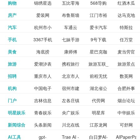
和看过的
中国科学
购物
锦绣星选
五比零海
568导购
红酒木瓜
更多>>
试信息网
博览
信息网
愿填报系
育网
免费下载,
八零小说
各类设计
资源分享
电影电视
淘宝
房产
爱装网
布鲁斯墙
江门市裕
达马克地
更多>>
院
海淘
淘网
网
靓汤官网
统
全集全本
网
辅助神器
网站
格莱美墙
汽车
杭州市小
车通云
爱卡汽车
特斯拉
更多>>
剧，顺便
纸
华墙纸
产
完结txt小
百度有驾
手机
3367手机
七妹手游
9号下载
任万堂
更多>>
纸
客车总量
导购
打分、写
说-书本网
游戏邦
美食
海底捞
康师傅
星巴克咖
麦当劳官
更多>>
网
游戏
调控管理
影评。根
心食谱网
旅游
爱潮汐表
携程旅行
旅游互联_
旅游景点
更多>>
啡
网
信息系统
据你的口
北京旅游
招聘
重庆市人
北京市人
前程无忧
数英网
更多>>
网
景点门票
点评-猫途
味，豆瓣
聘才网
机构
中国电子
宿州市建
湖北省公
合肥外事
更多>>
网
力资源和
力资源和
招聘网
预订
鹰
电影会推
湖北省粮
门户
吉林信息
左各庄镇
代劳网
烟台论坛
更多>>
检验检疫
委网
管局
办
社会保障
社会保障
Tripadvisor
腾讯充值
明星娱乐
青春娱乐
央广娱乐
明星库
中华娱乐
更多>>
荐好电影
食局
网
论坛
业务网
局
网易娱乐
新闻综合
头条新闻
川北在线
江苏龙网
可舒网
更多>>
中心
网
网,
网
给你。
巾帼网
AI工具
gpt-
Trae AI -
白日梦AI-
AIPaperPas
更多>>