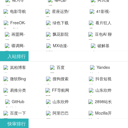
航-办公运营
院-哪吒影院
画-官网
电影导航
星座运势/
41影视-
工具导航
提供最新、
_www.copymango.co
- 免费看电影
最星座/美国
聚合最近好
FreeOK-
绿色下载
看片狂人
最全的高清
动漫综合
就来这！ | 快
神婆星座网
看的电视剧
FreeOK影视
吧
- 高清视频资
画盟网-
电影、电视
飘花影院
豆包AI 聊
导航网-免费
最新电影网
官网-最新影
源免费在线
画师联盟官
剧、动漫和
网
天智能对话
看电影就来
碟调网-
MX动漫-
站-41影视为
破解基
视资源|追剧
观看
网
综艺节目免
网页版入口
这！收录大
碟调网为您
最新最全动
地-精心专注
您提供最新
入站排行
也很卷
_huashilm.com_
费观看。平
量免费看电
提供最新电
漫免费在线
成全短剧电
整合当前互
岚柏博客
百度
Yandex
动漫综合
台内容丰
视剧和2025
影网站！
观看
视剧、电视
联网最新最
搜索
富，更新快
微软Bing
搜狗搜索
抖音短视
年最新电影
剧大全、好
全最优质的
速，支持在
引擎
频
的在线观
软件免费下
看的电视
易推分类
FF导航网
山东欣烨
线观看，满
看，快来碟
剧、最新的
载、资源免
目录网
化工有限公
GitHub
山东欣烨
2898站长
足各类影迷
调电影网在
电影在线观
费共享、技
司
生物科技有
资源平台
需求，提供
百度一下
阿里巴巴
Mozilla开
线观看最新
看，神马影
术教程学习
限公司
无广告、高
全球速卖通
发者
热门影视作
院每天更新
与交流平
快审排行