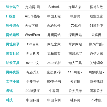
提供最新
BT下载站
动漫免费
_comic.qq.com_
动漫原创
观看_热播
资源下载
先的优质
频道
道
看
电影
讯飞星火-
综合其它
定鼎网-园
iSlideAI-
海螺AI多
怪兽AI数
更多>>
图库
nas论
文写作-AI
作 - 国内
图片、文
_www.sanmao.com.cn_
素材免费
的电影介
在线观看
动漫综合
电视剧大
站
短节目视
九章开物
IT综合
Axure模板
中国工程
锐客网
航空之家
更多>>
懂我的AI
林景观建
一键生成
模态大语
字人
坛|nas1.cn|nas1|nas
毕业设计-
领先的AI
案创作平
动漫原创
下载网站
绍及评论
全
频
牛品汇
软件综合
天天下载 -
配色软件
170软件
91软件下
更多>>
网
科技知识
助手
筑室内设
PPT模板
言模型
社区|PT网
AI答辩问
写作助手
台
包括上映
yx12345
网站建设
WordPress
昆明网站
深圳网站
云客网
更多>>
绿色精品
园
下载站
载
中心
计资料分
下载
站|NAS交
题预测与
影片的影
深圳网站
网址目录
123目录
网址之家
军师网站
顺为导航-
更多>>
下载站
主题模板
建设
建设
SEO众包
软件应用
享平台
流社区
PPT模板
易推分类
博客社区
无人机考
岚柏博客
南昌地宝
通信人家
更多>>
讯查询及
建设
网
目录网址
办公运营
下载_爱主
服务平台
分享平台
生成
精易论坛
站长工具
nvm中文
2898站长
懒人工具
关键词全
更多>>
目录网
证资讯网
网_南昌论
园
购票服
大全
工具导航
题
SEO工具
网络资源
奇迹秀工
魔法盒-专
118网创 -
网猴线报 -
更多>>
网
资源平台
网指数查
坛
务。你可
线报酷 -
文学小说
免费电子
80电子书
云财情
随便找财
更多>>
- 站长之家
具箱-设计
业的游戏
创业项目
一个简单
询
以记录想
钱如故
考试
2025綦江
牛客网
公务员考
国家公务
更多>>
专注线报
书下载
_八零电子
经网
师必备设
动画特效
资源分享
且纯粹的
看、在看
公务员考
科技
中国科普
中国专利
社科网
小木虫
更多>>
区中考志
试-中公教
员局
活动
网,txt小说
书_80txt_
计工具及
学习平台
下载平台
活动线报