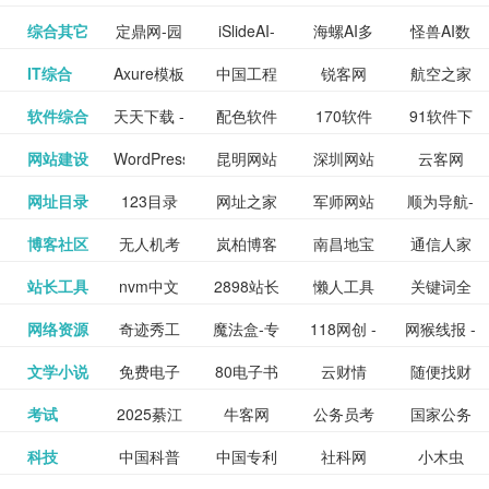
提供最新
BT下载站
动漫免费
_comic.qq.com_
动漫原创
观看_热播
资源下载
先的优质
频道
道
看
电影
讯飞星火-
综合其它
定鼎网-园
iSlideAI-
海螺AI多
怪兽AI数
更多>>
图库
nas论
文写作-AI
作 - 国内
图片、文
_www.sanmao.com.cn_
素材免费
的电影介
在线观看
动漫综合
电视剧大
站
短节目视
九章开物
IT综合
Axure模板
中国工程
锐客网
航空之家
更多>>
懂我的AI
林景观建
一键生成
模态大语
字人
坛|nas1.cn|nas1|nas
毕业设计-
领先的AI
案创作平
动漫原创
下载网站
绍及评论
全
频
牛品汇
软件综合
天天下载 -
配色软件
170软件
91软件下
更多>>
网
科技知识
助手
筑室内设
PPT模板
言模型
社区|PT网
AI答辩问
写作助手
台
包括上映
yx12345
网站建设
WordPress
昆明网站
深圳网站
云客网
更多>>
绿色精品
园
下载站
载
中心
计资料分
下载
站|NAS交
题预测与
影片的影
深圳网站
网址目录
123目录
网址之家
军师网站
顺为导航-
更多>>
下载站
主题模板
建设
建设
SEO众包
软件应用
享平台
流社区
PPT模板
易推分类
博客社区
无人机考
岚柏博客
南昌地宝
通信人家
更多>>
讯查询及
建设
网
目录网址
办公运营
下载_爱主
服务平台
分享平台
生成
精易论坛
站长工具
nvm中文
2898站长
懒人工具
关键词全
更多>>
目录网
证资讯网
网_南昌论
园
购票服
大全
工具导航
题
SEO工具
网络资源
奇迹秀工
魔法盒-专
118网创 -
网猴线报 -
更多>>
网
资源平台
网指数查
坛
务。你可
线报酷 -
文学小说
免费电子
80电子书
云财情
随便找财
更多>>
- 站长之家
具箱-设计
业的游戏
创业项目
一个简单
询
以记录想
钱如故
考试
2025綦江
牛客网
公务员考
国家公务
更多>>
专注线报
书下载
_八零电子
经网
师必备设
动画特效
资源分享
且纯粹的
看、在看
公务员考
科技
中国科普
中国专利
社科网
小木虫
更多>>
区中考志
试-中公教
员局
活动
网,txt小说
书_80txt_
计工具及
学习平台
下载平台
活动线报