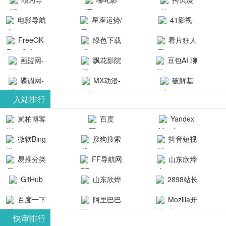
航-办公运营
院-哪吒影院
画-官网
电影导航
星座运势/
41影视-
工具导航
提供最新、
_www.copymango.co
- 免费看电影
最星座/美国
聚合最近好
FreeOK-
绿色下载
看片狂人
最全的高清
动漫综合
就来这！ | 快
神婆星座网
看的电视剧
FreeOK影视
吧
- 高清视频资
画盟网-
电影、电视
飘花影院
豆包AI 聊
导航网-免费
最新电影网
官网-最新影
源免费在线
画师联盟官
剧、动漫和
网
天智能对话
看电影就来
碟调网-
MX动漫-
站-41影视为
破解基
视资源|追剧
观看
网
综艺节目免
网页版入口
这！收录大
碟调网为您
最新最全动
地-精心专注
您提供最新
入站排行
也很卷
_huashilm.com_
费观看。平
量免费看电
提供最新电
漫免费在线
成全短剧电
整合当前互
岚柏博客
百度
Yandex
动漫综合
台内容丰
视剧和2025
影网站！
观看
视剧、电视
联网最新最
搜索
富，更新快
微软Bing
搜狗搜索
抖音短视
年最新电影
剧大全、好
全最优质的
速，支持在
引擎
频
的在线观
软件免费下
看的电视
易推分类
FF导航网
山东欣烨
线观看，满
看，快来碟
剧、最新的
载、资源免
目录网
化工有限公
GitHub
山东欣烨
2898站长
足各类影迷
调电影网在
电影在线观
费共享、技
司
生物科技有
资源平台
需求，提供
百度一下
阿里巴巴
Mozilla开
线观看最新
看，神马影
术教程学习
限公司
无广告、高
全球速卖通
发者
热门影视作
院每天更新
与交流平
快审排行