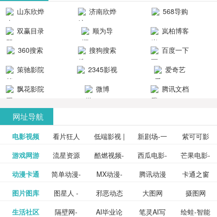
清流畅的观
品吧！
最新好看的
台！整合破
山东欣烨
济南欣烨
568导购
影体验。
动作片、 喜
解软件、整
生物科技有
科技有限公
网
双赢目录
顺为导
岚柏博客
剧片、爱情
合破解游
限公司
司
航-办公运营
片、搞笑片
戏、整合安
360搜索
搜狗搜索
百度一下
工具导航
卓破解软件
等全新电
引擎
策驰影院
2345影视
爱奇艺
影，是影
分享与下
大全
VIP会员
飘花影院
微博
腾讯文档
载！旨在打
网
造一个绿色
网址导航
安全优质软
电影视频
看片狂人
低端影视 |
新剧场-一
件共享站、
紫可可影
资源
泡剧网_最
游戏网游
流星资源
酷燃视频-
西瓜电影-
芒果电影-
更多>>
免费高清
个网盘资
视-紫可可,
豆瓣电影-
动漫卡通
简单动漫-
MX动漫-
腾讯动漫
卡通之窗
更多>>
新电视剧
网-流星蝴
致力于打
西瓜视频
芒果TV网
在线电影
源分享小
免费提供
三毛漫画
图片图库
图星人 -
邪恶动态
大图网
摄图网
更多>>
豆瓣电影
日本动画
最新最全
频道
_www.carto
免费在线
蝶剑官网
造中国领
网站电影
站电影频
电视剧观
站
最新高清
图行天下
生活社区
隔壁网-
AI毕业论
笔灵AI写
绘蛙-智能
更多>>
网
设计图片
图片大全