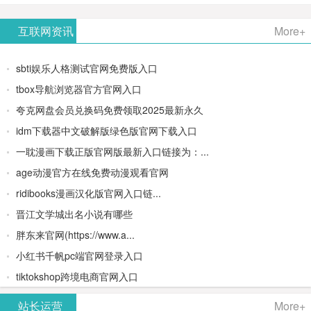
AiPPT -
更多>>
Image-
AI原生集
文生视频
- AI论文写
互联网资讯
More+
一键生成
2：
成开发环
类AIGC创
作平台/免
sbti娱乐人格测试官网免费版入口
高质量
OpenAI最
境/深度集
作平台
费生成千
tbox导航浏览器官方官网入口
夸克网盘会员兑换码免费领取2025最新永久
PPT
新AI图像
成
字大纲
idm下载器中文破解版绿色版官网下载入口
生成器
Doubao-
一耽漫画下载正版官网版最新入口链接为：...
age动漫官方在线免费动漫观看官网
1.5-pro与
ridibooks漫画汉化版官网入口链...
DeepSeek
晋江文学城出名小说有哪些
胖东来官网(https://www.a...
模型
小红书千帆pc端官网登录入口
tiktokshop跨境电商官网入口
站长运营
More+