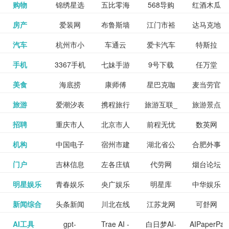
和看过的
中国科学
购物
锦绣星选
五比零海
568导购
红酒木瓜
更多>>
试信息网
博览
信息网
愿填报系
育网
免费下载,
八零小说
各类设计
资源分享
电影电视
淘宝
房产
爱装网
布鲁斯墙
江门市裕
达马克地
更多>>
院
海淘
淘网
网
靓汤官网
统
全集全本
网
辅助神器
网站
格莱美墙
汽车
杭州市小
车通云
爱卡汽车
特斯拉
更多>>
剧，顺便
纸
华墙纸
产
完结txt小
百度有驾
手机
3367手机
七妹手游
9号下载
任万堂
更多>>
纸
客车总量
导购
打分、写
说-书本网
游戏邦
美食
海底捞
康师傅
星巴克咖
麦当劳官
更多>>
网
游戏
调控管理
影评。根
心食谱网
旅游
爱潮汐表
携程旅行
旅游互联_
旅游景点
更多>>
啡
网
信息系统
据你的口
北京旅游
招聘
重庆市人
北京市人
前程无忧
数英网
更多>>
网
景点门票
点评-猫途
味，豆瓣
聘才网
机构
中国电子
宿州市建
湖北省公
合肥外事
更多>>
网
力资源和
力资源和
招聘网
预订
鹰
电影会推
湖北省粮
门户
吉林信息
左各庄镇
代劳网
烟台论坛
更多>>
检验检疫
委网
管局
办
社会保障
社会保障
Tripadvisor
腾讯充值
明星娱乐
青春娱乐
央广娱乐
明星库
中华娱乐
更多>>
荐好电影
食局
网
论坛
业务网
局
网易娱乐
新闻综合
头条新闻
川北在线
江苏龙网
可舒网
更多>>
中心
网
网,
网
给你。
巾帼网
AI工具
gpt-
Trae AI -
白日梦AI-
AIPaperPas
更多>>