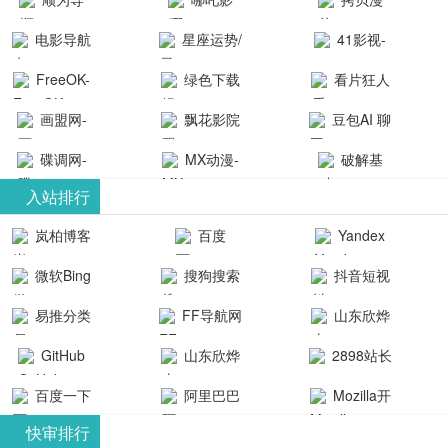
航-办公运营
院-哪吒影院
画-官网
电影导航
星座运势/
41影视-
工具导航
提供最新、
_www.copymango.co
- 免费看电影
最星座/美国
聚合最近好
FreeOK-
绿色下载
看片狂人
最全的高清
动漫综合
就来这！ | 快
神婆星座网
看的电视剧
FreeOK影视
吧
- 高清视频资
画盟网-
电影、电视
飘花影院
豆包AI 聊
导航网-免费
最新电影网
官网-最新影
源免费在线
画师联盟官
剧、动漫和
网
天智能对话
看电影就来
碟调网-
MX动漫-
站-41影视为
破解基
视资源|追剧
观看
网
综艺节目免
网页版入口
这！收录大
碟调网为您
最新最全动
地-精心专注
您提供最新
入站排行
也很卷
_huashilm.com_
费观看。平
量免费看电
提供最新电
漫免费在线
成全短剧电
整合当前互
岚柏博客
百度
Yandex
动漫综合
台内容丰
视剧和2025
影网站！
观看
视剧、电视
联网最新最
搜索
富，更新快
微软Bing
搜狗搜索
抖音短视
年最新电影
剧大全、好
全最优质的
速，支持在
引擎
频
的在线观
软件免费下
看的电视
易推分类
FF导航网
山东欣烨
线观看，满
看，快来碟
剧、最新的
载、资源免
目录网
化工有限公
GitHub
山东欣烨
2898站长
足各类影迷
调电影网在
电影在线观
费共享、技
司
生物科技有
资源平台
需求，提供
百度一下
阿里巴巴
Mozilla开
线观看最新
看，神马影
术教程学习
限公司
无广告、高
全球速卖通
发者
热门影视作
院每天更新
与交流平
快审排行