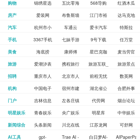
和看过的
中国科学
购物
锦绣星选
五比零海
568导购
红酒木瓜
更多>>
试信息网
博览
信息网
愿填报系
育网
免费下载,
八零小说
各类设计
资源分享
电影电视
淘宝
房产
爱装网
布鲁斯墙
江门市裕
达马克地
更多>>
院
海淘
淘网
网
靓汤官网
统
全集全本
网
辅助神器
网站
格莱美墙
汽车
杭州市小
车通云
爱卡汽车
特斯拉
更多>>
剧，顺便
纸
华墙纸
产
完结txt小
百度有驾
手机
3367手机
七妹手游
9号下载
任万堂
更多>>
纸
客车总量
导购
打分、写
说-书本网
游戏邦
美食
海底捞
康师傅
星巴克咖
麦当劳官
更多>>
网
游戏
调控管理
影评。根
心食谱网
旅游
爱潮汐表
携程旅行
旅游互联_
旅游景点
更多>>
啡
网
信息系统
据你的口
北京旅游
招聘
重庆市人
北京市人
前程无忧
数英网
更多>>
网
景点门票
点评-猫途
味，豆瓣
聘才网
机构
中国电子
宿州市建
湖北省公
合肥外事
更多>>
网
力资源和
力资源和
招聘网
预订
鹰
电影会推
湖北省粮
门户
吉林信息
左各庄镇
代劳网
烟台论坛
更多>>
检验检疫
委网
管局
办
社会保障
社会保障
Tripadvisor
腾讯充值
明星娱乐
青春娱乐
央广娱乐
明星库
中华娱乐
更多>>
荐好电影
食局
网
论坛
业务网
局
网易娱乐
新闻综合
头条新闻
川北在线
江苏龙网
可舒网
更多>>
中心
网
网,
网
给你。
巾帼网
AI工具
gpt-
Trae AI -
白日梦AI-
AIPaperPas
更多>>