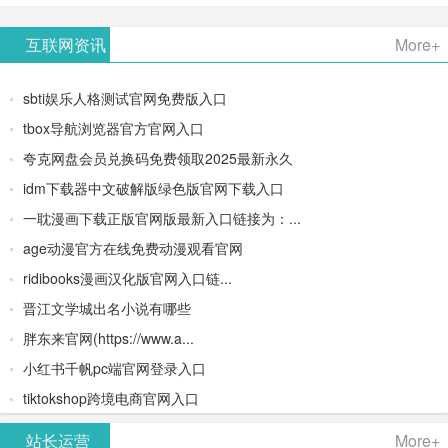
AiPPT -
更多>>
Image-
AI原生集
文生视频
- AI论文写
互联网资讯
More+
一键生成
2：
成开发环
类AIGC创
作平台/免
sbti娱乐人格测试官网免费版入口
高质量
OpenAI最
境/深度集
作平台
费生成千
tbox导航浏览器官方官网入口
夸克网盘会员兑换码免费领取2025最新永久
PPT
新AI图像
成
字大纲
idm下载器中文破解版绿色版官网下载入口
生成器
Doubao-
一耽漫画下载正版官网版最新入口链接为：...
age动漫官方在线免费动漫观看官网
1.5-pro与
ridibooks漫画汉化版官网入口链...
DeepSeek
晋江文学城出名小说有哪些
胖东来官网(https://www.a...
模型
小红书千帆pc端官网登录入口
tiktokshop跨境电商官网入口
站长运营
More+