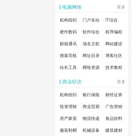
影体验。
动作片
解软
电脑网络
更多
剧片
合破
机构组织
门户名站
IT综合
片、
戏、
卓破
等全
硬件数码
软件综合
程序编程
影，
分享
邮箱通讯
域名主机
网站建设
载！
搜索导航
网址目录
博客社区
造一
安全
站长工具
网络资源
技术教程
件共
商业经济
更多
资
机构组织
银行保险
财经证券
投资理财
商业贸易
广告营销
房产家居
物流快递
食品饮料
服装鞋帽
机械设备
建筑建材