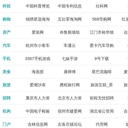
各类设计辅助
源
免费下载,全集
_80txt_八零
考志愿填报系
中公教育网
科技
中国科普博览
中国专利信息
社科网
神器
全本完结txt小
小说网
统
网
购物
锦绣星选海淘
五比零海淘网
568导购网
红
说-书本网
房产
爱装网
布鲁斯墙纸
江门市裕华墙
达
纸
汽车
杭州市小客车
车通云
爱卡汽车导购
总量调控管理
手机
3367手机游戏
七妹手游
9号下载
信息系统
美食
海底捞
康师傅
星巴克咖啡
麦
旅游
爱潮汐表
携程旅行网
旅游互联_景
旅
点门票预订
招聘
重庆市人力资
北京市人力资
前程无忧招聘
Tr
源和社会保障
源和社会保障
网
机构
中国电子检验
宿州市建委网
湖北省公管局
合
局
检疫业务网
门户
吉林信息网
左各庄镇论坛
代劳网