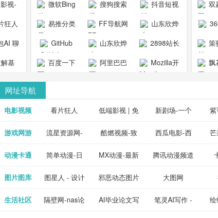
1影视-
微软Bing
搜狗搜索
抖音短视
双
copymango.com_
限
最近好
引擎
频
片狂人
易推分类
FF导航网
山东欣烨
3
综合
电视剧
清视频资
目录网
化工有限公
AI 聊
GitHub
山东欣烨
2898站长
策
电影网
费在线
司
能对话
生物科技有
资源平台
1影视为
解基
百度一下
阿里巴巴
Mozilla开
飘
看
版入口
限公司
心专注
供最新
全球速卖通
发者
网址导航
短剧电
当前互
、电视
最新最
电影视频
看片狂人
低端影视 | 免
新剧场-一个
紫
全、好
优质的
费高清在线电
网盘资源分享
紫
游戏网游
流星资源网-
酷燃视频-致
西瓜电影-西
芒
免费下
电视
最新的
资源免
影电视剧观看
小站
供
流星蝴蝶剑官
力于打造中国
瓜视频网站电
果
动漫卡通
简单动漫-日
MX动漫-最新
腾讯动漫频道
在线观
享、技
网资源下载站
领先的优质短
影频道
本动画BT下载
最全动漫免费
_comic.qq.com_
_ww
图片图库
图星人 - 设计
邪恶动态图片
大图网
神马影
程学习
天更新
流平
节目视频
站
在线观看
动漫综合
图片素材免费
大全
生活社区
隔壁网-nas论
AI毕业论文写
笔灵AI写作 -
绘
好看的
整合破