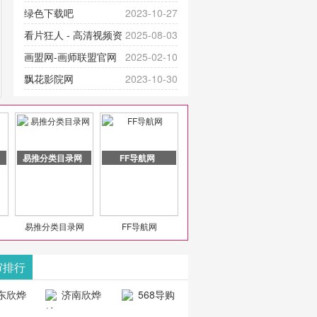
提供最新成全短剧电视剧、电视剧
官网-最新影视资源|追剧也很卷
绿色下载吧
2023-10-27
大全、好看的电视剧、最新的电影
看片狂人 - 高清视频资
2025-08-03
在线观看，神马影院每天更新最新
源免费在线观看
画盟网-画师联盟官网
2025-02-10
好看的动作片、 喜剧片、爱情片、
_huashilm.com_动漫综合
飘花影院网
2023-10-30
搞笑片等全新电影，是影
豆包AI 聊天智能对话网
2025-04-28
页版入口
易推分类目录网
FF导航网
易推分类目录网
FF导航网
审排行
东欣烨
济南欣烨
568导购
科技有
科技有限公
网