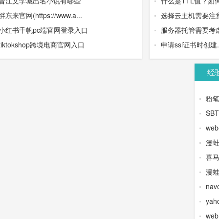
晋江文学城出名小说有哪些
什么是TTL值？如
胖东来官网(https://www.a...
选择云主机需要注
小红书千帆pc端官网登录入口
服务器托管需要考虑
tiktokshop跨境电商官网入口
申请ssl证书时创建.wel
经
粉
SB
web
漫
喜
漫蛙
na
yah
we