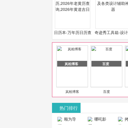
日历本-万年历日历查
奇迹秀工具箱-设
询-2026年日历,2026
必备设计工具及各
年老黄历查询,2026年
计辅助神器
黄道吉日
岚柏博客
百度
岚柏博客
百度
热门排行
山东欣烨化工有限公司
顺为导
哪吒影
拷
航-办公运营
院-哪吒影院
画-