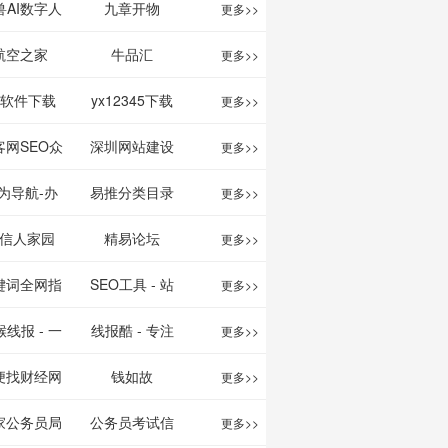
映影片的影讯
、文案创作
我的AI助手
兽AI数字人
九章开物
更多>>
查询及购票服
平台
航空之家
牛品汇
更多>>
务。你可以记
1软件下载
yx12345下载
更多>>
录想看、在看
站
客网SEO众
深圳网站建设
更多>>
和看过的电影
服务平台
为导航-办
易推分类目录
更多>>
电视剧，顺便
运营工具导
网
信人家园
精易论坛
更多>>
打分、写影
航
键词全网指
SEO工具 - 站
更多>>
评。根据你的
数查询
长之家
线报 - 一
线报酷 - 专注
更多>>
口味，豆瓣电
简单且纯粹
线报活动
便找财经网
钱如故
更多>>
影会推荐好电
活动线报资
家公务员局
公务员考试信
更多>>