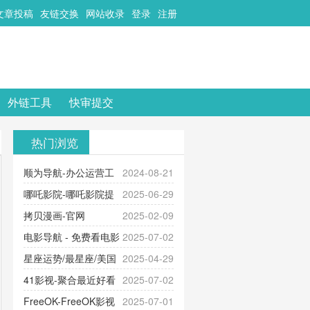
文章投稿
友链交换
网站收录
登录
注册
外链工具
快审提交
热门浏览
顺为导航-办公运营工
2024-08-21
具导航
哪吒影院-哪吒影院提
2025-06-29
供最新、最全的高清电影、电视
拷贝漫画-官网
2025-02-09
剧、动漫和综艺节目免费观看。平
_www.copymango.com_动漫综合
电影导航 - 免费看电影
2025-07-02
台内容丰富，更新快速，支持在线
就来这！ | 快导航网-免费看电影就
星座运势/最星座/美国
2025-04-29
观看，满足各类影迷需求，提供无
来这！收录大量免费看电影网站！
神婆星座网
41影视-聚合最近好看
2025-07-02
广告、高清流畅的观影体验。
的电视剧最新电影网站-41影视为您
FreeOK-FreeOK影视
2025-07-01