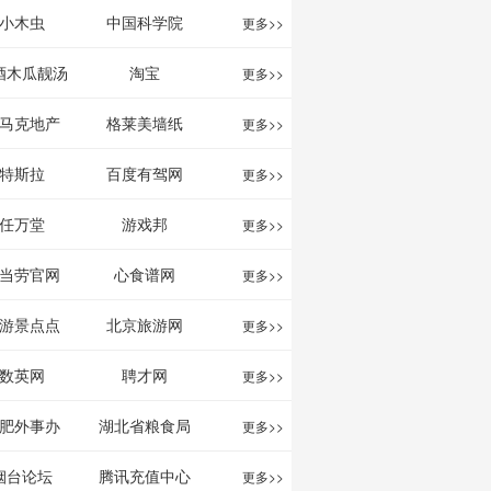
影给你。
分享网站
息网
小木虫
中国科学院
更多>>
酒木瓜靓汤
淘宝
更多>>
官网
马克地产
格莱美墙纸
更多>>
特斯拉
百度有驾网
更多>>
任万堂
游戏邦
更多>>
当劳官网
心食谱网
更多>>
游景点点
北京旅游网
更多>>
评-猫途鹰
数英网
聘才网
更多>>
ipadvisor
肥外事办
湖北省粮食局
更多>>
烟台论坛
腾讯充值中心
更多>>