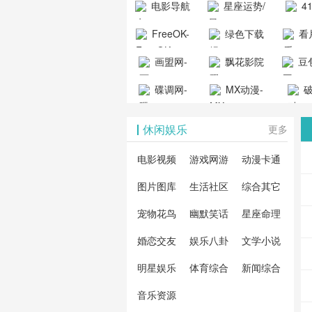
电影导航
星座运势/
4
工具导航
提供最新、
_www.
- 免费看电影
最星座/美国
聚合
FreeOK-
绿色下载
看
山东欣烨化工有限公
最全的高清
动漫
就来这！ | 快
神婆星座网
看的
司
FreeOK影视
吧
- 高
画盟网-
电影、电视
飘花影院
豆包
导航网-免费
最新
官网-最新影
源免
画师联盟官
剧、动漫和
网
天智
看电影就来
碟调网-
MX动漫-
站-4
破
视资源|追剧
观
网
综艺节目免
网页
这！收录大
碟调网为您
最新最全动
地-精
您提
也很卷
_huashilm.com_
费观看。平
休闲娱乐
更多
量免费看电
提供最新电
漫免费在线
成全
整合
动漫综合
台内容丰
视剧和2025
影网站！
观看
视剧
联网
电影视频
游戏网游
动漫卡通
富，更新快
年最新电影
剧大
全最
图片图库
生活社区
综合其它
速，支持在
的在线观
软件
看的
线观看，满
宠物花鸟
幽默笑话
星座命理
看，快来碟
剧、
载、
足各类影迷
调电影网在
电影
费共
婚恋交友
娱乐八卦
文学小说
需求，提供
线观看最新
看，
术教
明星娱乐
体育综合
新闻综合
无广告、高
热门影视作
院每
与交
清流畅的观
音乐资源
品吧！
最新
台！