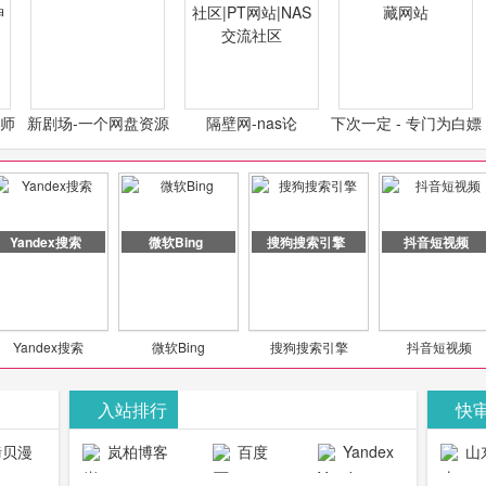
计师
新剧场-一个网盘资源
隔壁网-nas论
下次一定 - 专门为白嫖
类设
分享小站
坛|nas1.cn|nas1|nas
怪开发的宝藏网站
社区|PT网站|NAS交流
社区
Yandex搜索
微软Bing
搜狗搜索引擎
抖音短视频
Yandex搜索
微软Bing
搜狗搜索引擎
抖音短视频
入站排行
快
贝漫
岚柏博客
百度
Yandex
山
官网
搜索
生物