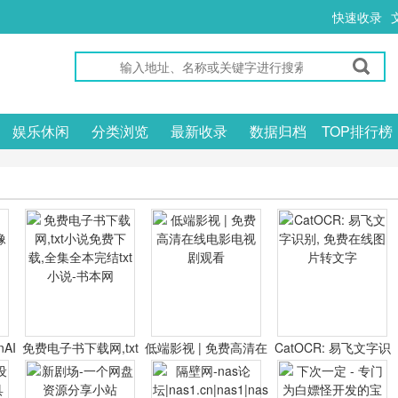
快速收录
娱乐休闲
分类浏览
最新收录
数据归档
TOP排行榜
nAI
免费电子书下载网,txt
低端影视 | 免费高清在
CatOCR: 易飞文字识
器
小说免费下载,全集全
线电影电视剧观看
别, 免费在线图片转文
本完结txt小说-书本网
字