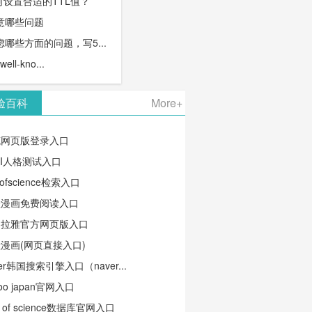
何设置合适的TTL值？
意哪些问题
哪些方面的问题，写5...
l-kno...
验百科
More+
笔网页版登录入口
TI人格测试入口
ofscience检索入口
蛙漫画免费阅读入口
马拉雅官方网页版入口
漫画(网页直接入口)
ver韩国搜索引擎入口（naver...
oo japan官网入口
b of science数据库官网入口