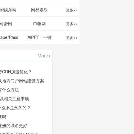
华娱乐网
网易娱乐
更多>>
可舒网
巾帼网
更多>>
PaperPass
AiPPT - 一键
更多>>
 AI论文写作
生成高质量
More+
台/免费生成
PPT
行CDN加速优化？
千字大纲
及地方门户网站建设方案
有什么方法
程及相关注意事项
什么不是永久的？
要吗
注册的域名更好