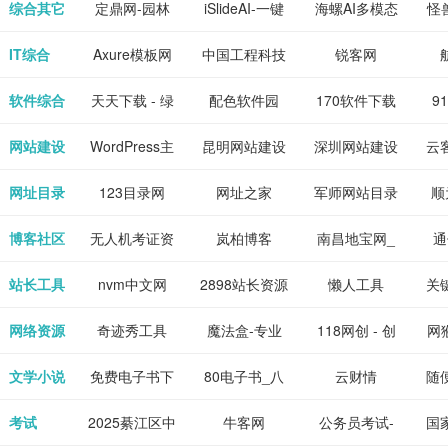
下载网站
坛|nas1.cn|nas1|nas
作-AI毕业设
国内领先的AI
片
综合其它
定鼎网-园林
iSlideAI-一键
海螺AI多模态
怪
、 喜
件、整
、爱情
解游
社区|PT网
计-AI答辩问题
写作助手
景观建筑室内
生成PPT模板
大语言模型
IT综合
Axure模板网
中国工程科技
锐客网
搞笑片
整合安
站|NAS交流社
预测与PPT模
设计资料分享
下载
知识中心
解软件
新电
软件综合
天天下载 - 绿
配色软件园
170软件下载
9
是影
与下
区
板生成
平台
色精品软件应
站
网站建设
WordPress主
昆明网站建设
深圳网站建设
云
旨在打
个绿色
用分享平台
题模板下载_
包
网址目录
123目录网
网址之家
军师网站目录
顺
优质软
爱主题
网址大全
公
博客社区
无人机考证资
岚柏博客
南昌地宝网_
通
享站、
源
讯网
南昌论坛
站长工具
nvm中文网
2898站长资源
懒人工具
关
平台
网络资源
奇迹秀工具
魔法盒-专业
118网创 - 创
网猴
箱-设计师必
的游戏动画特
业项目资源分
个
文学小说
免费电子书下
80电子书_八
云财情
随
备设计工具及
效学习平台
享下载平台
的
载网,txt小说
零电子书
考试
2025綦江区中
牛客网
公务员考试-
国