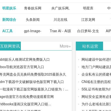
明星娱乐
青春娱乐网
央广娱乐网,
明星库
中
新闻综合
头条新闻
川北在线
江苏龙网
AI工具
gpt-Image-
Trae AI - AI原
白日梦AI-文生
AI
2：OpenAI最
生集成开发环
视频类AIGC
-
互联网资讯
More+
站长运营
新AI图像生成
境/深度集成
创作平台
平
sbti娱乐人格测试官网免费版入口
网站建设中如何进
器
Doubao-1.5-
tbox导航浏览器官方官网入口
地方门户网站建设
夸克网盘会员兑换码免费领取2025最新永久
企业私有云的搭建
pro与
idm下载器中文破解版绿色版官网下载入口
CN域名注册的流
DeepSeek模
一耽漫画下载正版官网版最新入口链接为：...
SSL证书有效期为
age动漫官方在线免费动漫观看官网
网站安全监测有必
型
ridibooks漫画汉化版官网入口链...
为什么老域名比新