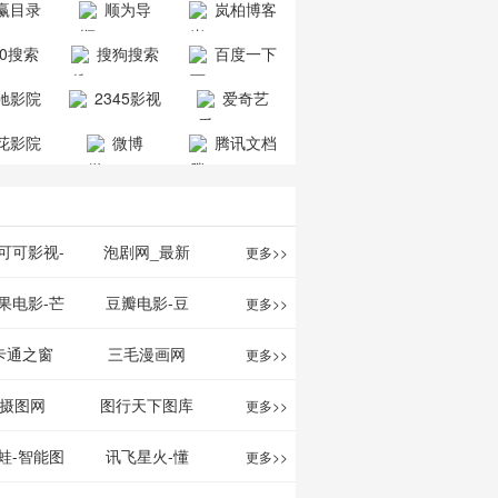
赢目录
顺为导
岚柏博客
公司
司
航-办公运营
60搜索
搜狗搜索
百度一下
工具导航
引擎
驰影院
2345影视
爱奇艺
大全
VIP会员
花影院
微博
腾讯文档
网
可可影视-
泡剧网_最新
更多>>
可可,免费提
电视剧免费在
果电影-芒
豆瓣电影-豆
更多>>
最新高清电
线观看_热播
TV网站电影
瓣电影提供最
卡通之窗
三毛漫画网
更多>>
影
电视剧大全
频道
新的电影介绍
w.cartoonwin.com_
_www.sanmao.com.cn_
摄图网
图行天下图库
更多>>
及评论包括上
动漫原创
动漫原创
蛙-智能图
讯飞星火-懂
更多>>