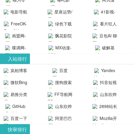
航-办公运营
院-哪吒影院
画-官网
电影导航
星座运势/
41影视-
工具导航
提供最新、
_www.copymango.co
- 免费看电影
最星座/美国
聚合最近好
FreeOK-
绿色下载
看片狂人
最全的高清
动漫综合
就来这！ | 快
神婆星座网
看的电视剧
FreeOK影视
吧
- 高清视频资
画盟网-
电影、电视
飘花影院
豆包AI 聊
导航网-免费
最新电影网
官网-最新影
源免费在线
画师联盟官
剧、动漫和
网
天智能对话
看电影就来
碟调网-
MX动漫-
站-41影视为
破解基
视资源|追剧
观看
网
综艺节目免
网页版入口
这！收录大
碟调网为您
最新最全动
地-精心专注
您提供最新
入站排行
也很卷
_huashilm.com_
费观看。平
量免费看电
提供最新电
漫免费在线
成全短剧电
整合当前互
岚柏博客
百度
Yandex
动漫综合
台内容丰
视剧和2025
影网站！
观看
视剧、电视
联网最新最
搜索
富，更新快
微软Bing
搜狗搜索
抖音短视
年最新电影
剧大全、好
全最优质的
速，支持在
引擎
频
的在线观
软件免费下
看的电视
易推分类
FF导航网
山东欣烨
线观看，满
看，快来碟
剧、最新的
载、资源免
目录网
化工有限公
GitHub
山东欣烨
2898站长
足各类影迷
调电影网在
电影在线观
费共享、技
司
生物科技有
资源平台
需求，提供
百度一下
阿里巴巴
Mozilla开
线观看最新
看，神马影
术教程学习
限公司
无广告、高
全球速卖通
发者
热门影视作
院每天更新
与交流平
快审排行