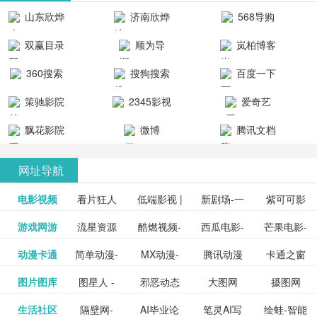
清流畅的观
品吧！
最新好看的
台！整合破
山东欣烨
济南欣烨
568导购
影体验。
动作片、 喜
解软件、整
生物科技有
科技有限公
网
双赢目录
顺为导
岚柏博客
剧片、爱情
合破解游
限公司
司
航-办公运营
片、搞笑片
戏、整合安
360搜索
搜狗搜索
百度一下
工具导航
卓破解软件
等全新电
引擎
策驰影院
2345影视
爱奇艺
影，是影
分享与下
大全
VIP会员
飘花影院
微博
腾讯文档
载！旨在打
网
造一个绿色
网址导航
安全优质软
电影视频
看片狂人
低端影视 |
新剧场-一
件共享站、
紫可可影
资源
泡剧网_最
游戏网游
流星资源
酷燃视频-
西瓜电影-
芒果电影-
更多>>
免费高清
个网盘资
视-紫可可,
豆瓣电影-
动漫卡通
简单动漫-
MX动漫-
腾讯动漫
卡通之窗
更多>>
新电视剧
网-流星蝴
致力于打
西瓜视频
芒果TV网
在线电影
源分享小
免费提供
三毛漫画
图片图库
图星人 -
邪恶动态
大图网
摄图网
更多>>
豆瓣电影
日本动画
最新最全
频道
_www.carto
免费在线
蝶剑官网
造中国领
网站电影
站电影频
电视剧观
站
最新高清
图行天下
生活社区
隔壁网-
AI毕业论
笔灵AI写
绘蛙-智能
更多>>
网
设计图片
图片大全