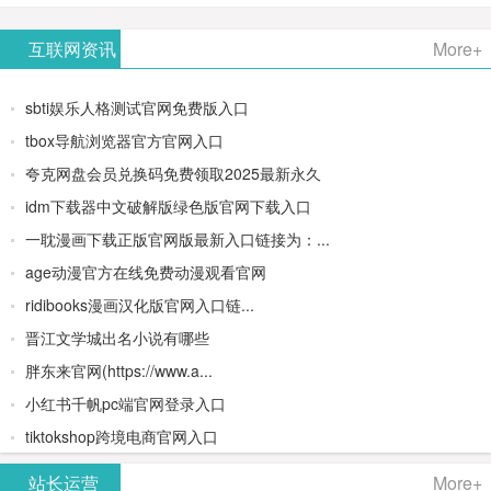
AiPPT -
更多>>
Image-
AI原生集
文生视频
- AI论文写
互联网资讯
More+
一键生成
2：
成开发环
类AIGC创
作平台/免
sbti娱乐人格测试官网免费版入口
高质量
OpenAI最
境/深度集
作平台
费生成千
tbox导航浏览器官方官网入口
夸克网盘会员兑换码免费领取2025最新永久
PPT
新AI图像
成
字大纲
idm下载器中文破解版绿色版官网下载入口
生成器
Doubao-
一耽漫画下载正版官网版最新入口链接为：...
age动漫官方在线免费动漫观看官网
1.5-pro与
ridibooks漫画汉化版官网入口链...
DeepSeek
晋江文学城出名小说有哪些
胖东来官网(https://www.a...
模型
小红书千帆pc端官网登录入口
tiktokshop跨境电商官网入口
站长运营
More+