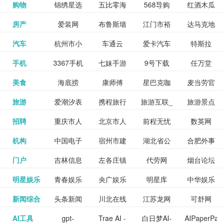
和看过的
中国科学
购物
锦绣星选
五比零海
568导购
红酒木瓜
更多>>
试信息网
博览
信息网
愿填报系
育网
免费下载,
八零小说
各类设计
资源分享
电影电视
淘宝
房产
爱装网
布鲁斯墙
江门市裕
达马克地
更多>>
院
海淘
淘网
网
靓汤官网
统
全集全本
网
辅助神器
网站
格莱美墙
汽车
杭州市小
车通云
爱卡汽车
特斯拉
更多>>
剧，顺便
纸
华墙纸
产
完结txt小
百度有驾
手机
3367手机
七妹手游
9号下载
任万堂
更多>>
纸
客车总量
导购
打分、写
说-书本网
游戏邦
美食
海底捞
康师傅
星巴克咖
麦当劳官
更多>>
网
游戏
调控管理
影评。根
心食谱网
旅游
爱潮汐表
携程旅行
旅游互联_
旅游景点
更多>>
啡
网
信息系统
据你的口
北京旅游
招聘
重庆市人
北京市人
前程无忧
数英网
更多>>
网
景点门票
点评-猫途
味，豆瓣
聘才网
机构
中国电子
宿州市建
湖北省公
合肥外事
更多>>
网
力资源和
力资源和
招聘网
预订
鹰
电影会推
湖北省粮
门户
吉林信息
左各庄镇
代劳网
烟台论坛
更多>>
检验检疫
委网
管局
办
社会保障
社会保障
Tripadvisor
腾讯充值
明星娱乐
青春娱乐
央广娱乐
明星库
中华娱乐
更多>>
荐好电影
食局
网
论坛
业务网
局
网易娱乐
新闻综合
头条新闻
川北在线
江苏龙网
可舒网
更多>>
中心
网
网,
网
给你。
巾帼网
AI工具
gpt-
Trae AI -
白日梦AI-
AIPaperPas
更多>>