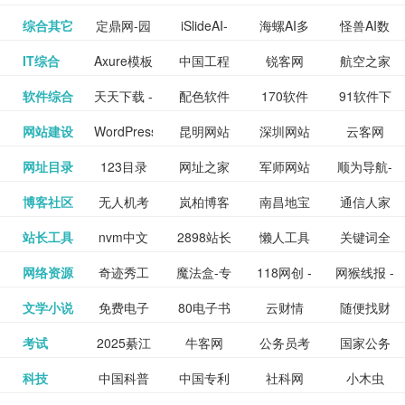
提供最新
BT下载站
动漫免费
_comic.qq.com_
动漫原创
观看_热播
资源下载
先的优质
频道
道
看
电影
讯飞星火-
综合其它
定鼎网-园
iSlideAI-
海螺AI多
怪兽AI数
更多>>
图库
nas论
文写作-AI
作 - 国内
图片、文
_www.sanmao.com.cn_
素材免费
的电影介
在线观看
动漫综合
电视剧大
站
短节目视
九章开物
IT综合
Axure模板
中国工程
锐客网
航空之家
更多>>
懂我的AI
林景观建
一键生成
模态大语
字人
坛|nas1.cn|nas1|nas
毕业设计-
领先的AI
案创作平
动漫原创
下载网站
绍及评论
全
频
牛品汇
软件综合
天天下载 -
配色软件
170软件
91软件下
更多>>
网
科技知识
助手
筑室内设
PPT模板
言模型
社区|PT网
AI答辩问
写作助手
台
包括上映
yx12345
网站建设
WordPress
昆明网站
深圳网站
云客网
更多>>
绿色精品
园
下载站
载
中心
计资料分
下载
站|NAS交
题预测与
影片的影
深圳网站
网址目录
123目录
网址之家
军师网站
顺为导航-
更多>>
下载站
主题模板
建设
建设
SEO众包
软件应用
享平台
流社区
PPT模板
易推分类
博客社区
无人机考
岚柏博客
南昌地宝
通信人家
更多>>
讯查询及
建设
网
目录网址
办公运营
下载_爱主
服务平台
分享平台
生成
精易论坛
站长工具
nvm中文
2898站长
懒人工具
关键词全
更多>>
目录网
证资讯网
网_南昌论
园
购票服
大全
工具导航
题
SEO工具
网络资源
奇迹秀工
魔法盒-专
118网创 -
网猴线报 -
更多>>
网
资源平台
网指数查
坛
务。你可
线报酷 -
文学小说
免费电子
80电子书
云财情
随便找财
更多>>
- 站长之家
具箱-设计
业的游戏
创业项目
一个简单
询
以记录想
钱如故
考试
2025綦江
牛客网
公务员考
国家公务
更多>>
专注线报
书下载
_八零电子
经网
师必备设
动画特效
资源分享
且纯粹的
看、在看
公务员考
科技
中国科普
中国专利
社科网
小木虫
更多>>
区中考志
试-中公教
员局
活动
网,txt小说
书_80txt_
计工具及
学习平台
下载平台
活动线报