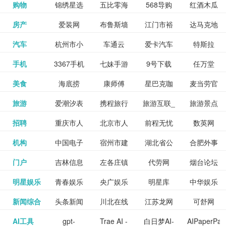
和看过的
中国科学
购物
锦绣星选
五比零海
568导购
红酒木瓜
更多>>
试信息网
博览
信息网
愿填报系
育网
免费下载,
八零小说
各类设计
资源分享
电影电视
淘宝
房产
爱装网
布鲁斯墙
江门市裕
达马克地
更多>>
院
海淘
淘网
网
靓汤官网
统
全集全本
网
辅助神器
网站
格莱美墙
汽车
杭州市小
车通云
爱卡汽车
特斯拉
更多>>
剧，顺便
纸
华墙纸
产
完结txt小
百度有驾
手机
3367手机
七妹手游
9号下载
任万堂
更多>>
纸
客车总量
导购
打分、写
说-书本网
游戏邦
美食
海底捞
康师傅
星巴克咖
麦当劳官
更多>>
网
游戏
调控管理
影评。根
心食谱网
旅游
爱潮汐表
携程旅行
旅游互联_
旅游景点
更多>>
啡
网
信息系统
据你的口
北京旅游
招聘
重庆市人
北京市人
前程无忧
数英网
更多>>
网
景点门票
点评-猫途
味，豆瓣
聘才网
机构
中国电子
宿州市建
湖北省公
合肥外事
更多>>
网
力资源和
力资源和
招聘网
预订
鹰
电影会推
湖北省粮
门户
吉林信息
左各庄镇
代劳网
烟台论坛
更多>>
检验检疫
委网
管局
办
社会保障
社会保障
Tripadvisor
腾讯充值
明星娱乐
青春娱乐
央广娱乐
明星库
中华娱乐
更多>>
荐好电影
食局
网
论坛
业务网
局
网易娱乐
新闻综合
头条新闻
川北在线
江苏龙网
可舒网
更多>>
中心
网
网,
网
给你。
巾帼网
AI工具
gpt-
Trae AI -
白日梦AI-
AIPaperPas
更多>>