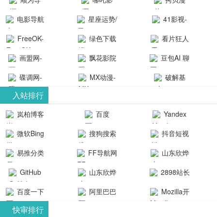
航-办公运营
院-哪吒影院
画-官网
电影导航
星座运势/
41影视-
工具导航
提供最新、
_www.copymango.co
- 免费看电影
最星座/美国
聚合最近好
FreeOK-
绿色下载
看片狂人
最全的高清
动漫综合
就来这！ | 快
神婆星座网
看的电视剧
FreeOK影视
吧
- 高清视频资
画盟网-
电影、电视
飘花影院
豆包AI 聊
导航网-免费
最新电影网
官网-最新影
源免费在线
画师联盟官
剧、动漫和
网
天智能对话
看电影就来
碟调网-
MX动漫-
站-41影视为
破解基
视资源|追剧
观看
网
综艺节目免
网页版入口
这！收录大
碟调网为您
最新最全动
地-精心专注
您提供最新
入站排行
也很卷
_huashilm.com_
费观看。平
量免费看电
提供最新电
漫免费在线
成全短剧电
整合当前互
岚柏博客
百度
Yandex
动漫综合
台内容丰
视剧和2025
影网站！
观看
视剧、电视
联网最新最
搜索
富，更新快
微软Bing
搜狗搜索
抖音短视
年最新电影
剧大全、好
全最优质的
速，支持在
引擎
频
的在线观
软件免费下
看的电视
易推分类
FF导航网
山东欣烨
线观看，满
看，快来碟
剧、最新的
载、资源免
目录网
化工有限公
GitHub
山东欣烨
2898站长
足各类影迷
调电影网在
电影在线观
费共享、技
司
生物科技有
资源平台
需求，提供
百度一下
阿里巴巴
Mozilla开
线观看最新
看，神马影
术教程学习
限公司
无广告、高
全球速卖通
发者
热门影视作
院每天更新
与交流平
快审排行