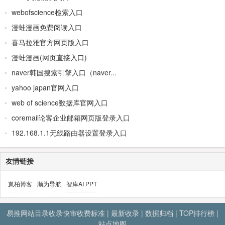
webofscience检索入口
漫蛙漫画免费阅读入口
喜马拉雅官方网页版入口
漫蛙漫画(网页直接入口)
naver韩国搜索引擎入口（naver...
yahoo japan官网入口
web of science数据库官网入口
coremail论客企业邮箱网页版登录入口
192.168.1.1无线路由器设置登录入口
友情链接
岚柏博客
顺为导航
智库AI PPT
易推网站目录收录快审收费标准
|
最新收录
|
数据归档
|
TOP排行榜
|
站点地图