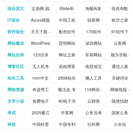
提供最新
BT下载站
动漫免费
_comic.qq.com_
动漫原创
观看_热播
资源下载
先的优质
频道
道
看
电影
讯飞星火-
综合其它
定鼎网-园
iSlideAI-
海螺AI多
怪兽AI数
更多>>
图库
nas论
文写作-AI
作 - 国内
图片、文
_www.sanmao.com.cn_
素材免费
的电影介
在线观看
动漫综合
电视剧大
站
短节目视
九章开物
IT综合
Axure模板
中国工程
锐客网
航空之家
更多>>
懂我的AI
林景观建
一键生成
模态大语
字人
坛|nas1.cn|nas1|nas
毕业设计-
领先的AI
案创作平
动漫原创
下载网站
绍及评论
全
频
牛品汇
软件综合
天天下载 -
配色软件
170软件
91软件下
更多>>
网
科技知识
助手
筑室内设
PPT模板
言模型
社区|PT网
AI答辩问
写作助手
台
包括上映
yx12345
网站建设
WordPress
昆明网站
深圳网站
云客网
更多>>
绿色精品
园
下载站
载
中心
计资料分
下载
站|NAS交
题预测与
影片的影
深圳网站
网址目录
123目录
网址之家
军师网站
顺为导航-
更多>>
下载站
主题模板
建设
建设
SEO众包
软件应用
享平台
流社区
PPT模板
易推分类
博客社区
无人机考
岚柏博客
南昌地宝
通信人家
更多>>
讯查询及
建设
网
目录网址
办公运营
下载_爱主
服务平台
分享平台
生成
精易论坛
站长工具
nvm中文
2898站长
懒人工具
关键词全
更多>>
目录网
证资讯网
网_南昌论
园
购票服
大全
工具导航
题
SEO工具
网络资源
奇迹秀工
魔法盒-专
118网创 -
网猴线报 -
更多>>
网
资源平台
网指数查
坛
务。你可
线报酷 -
文学小说
免费电子
80电子书
云财情
随便找财
更多>>
- 站长之家
具箱-设计
业的游戏
创业项目
一个简单
询
以记录想
钱如故
考试
2025綦江
牛客网
公务员考
国家公务
更多>>
专注线报
书下载
_八零电子
经网
师必备设
动画特效
资源分享
且纯粹的
看、在看
公务员考
科技
中国科普
中国专利
社科网
小木虫
更多>>
区中考志
试-中公教
员局
活动
网,txt小说
书_80txt_
计工具及
学习平台
下载平台
活动线报