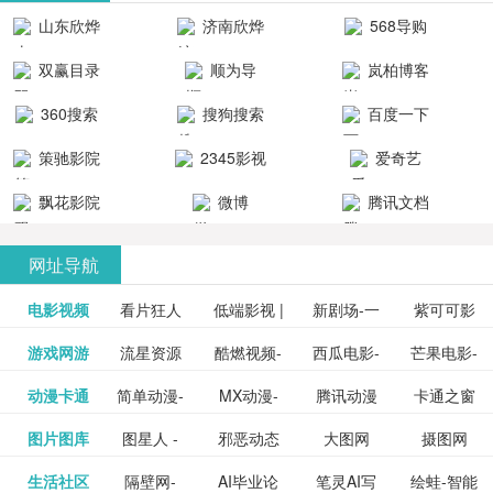
清流畅的观
品吧！
最新好看的
台！整合破
山东欣烨
济南欣烨
568导购
影体验。
动作片、 喜
解软件、整
生物科技有
科技有限公
网
双赢目录
顺为导
岚柏博客
剧片、爱情
合破解游
限公司
司
航-办公运营
片、搞笑片
戏、整合安
360搜索
搜狗搜索
百度一下
工具导航
卓破解软件
等全新电
引擎
策驰影院
2345影视
爱奇艺
影，是影
分享与下
大全
VIP会员
飘花影院
微博
腾讯文档
载！旨在打
网
造一个绿色
网址导航
安全优质软
电影视频
看片狂人
低端影视 |
新剧场-一
件共享站、
紫可可影
资源
泡剧网_最
游戏网游
流星资源
酷燃视频-
西瓜电影-
芒果电影-
更多>>
免费高清
个网盘资
视-紫可可,
豆瓣电影-
动漫卡通
简单动漫-
MX动漫-
腾讯动漫
卡通之窗
更多>>
新电视剧
网-流星蝴
致力于打
西瓜视频
芒果TV网
在线电影
源分享小
免费提供
三毛漫画
图片图库
图星人 -
邪恶动态
大图网
摄图网
更多>>
豆瓣电影
日本动画
最新最全
频道
_www.carto
免费在线
蝶剑官网
造中国领
网站电影
站电影频
电视剧观
站
最新高清
图行天下
生活社区
隔壁网-
AI毕业论
笔灵AI写
绘蛙-智能
更多>>
网
设计图片
图片大全