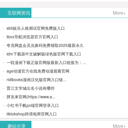
AiPPT -
更多>>
Image-
AI原生集
文生视频
- AI论文写
互联网资讯
More+
一键生成
2：
成开发环
类AIGC创
作平台/免
sbti娱乐人格测试官网免费版入口
高质量
OpenAI最
境/深度集
作平台
费生成千
tbox导航浏览器官方官网入口
夸克网盘会员兑换码免费领取2025最新永久
PPT
新AI图像
成
字大纲
idm下载器中文破解版绿色版官网下载入口
生成器
Doubao-
一耽漫画下载正版官网版最新入口链接为：...
age动漫官方在线免费动漫观看官网
1.5-pro与
ridibooks漫画汉化版官网入口链...
DeepSeek
晋江文学城出名小说有哪些
胖东来官网(https://www.a...
模型
小红书千帆pc端官网登录入口
tiktokshop跨境电商官网入口
趣站分享
More+