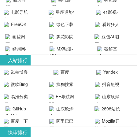
航-办公运营
院-哪吒影院
画-官网
电影导航
星座运势/
41影视-
工具导航
提供最新、
_www.copymango.co
- 免费看电影
最星座/美国
聚合最近好
FreeOK-
绿色下载
看片狂人
最全的高清
动漫综合
就来这！ | 快
神婆星座网
看的电视剧
FreeOK影视
吧
- 高清视频资
画盟网-
电影、电视
飘花影院
豆包AI 聊
导航网-免费
最新电影网
官网-最新影
源免费在线
画师联盟官
剧、动漫和
网
天智能对话
看电影就来
碟调网-
MX动漫-
站-41影视为
破解基
视资源|追剧
观看
网
综艺节目免
网页版入口
这！收录大
碟调网为您
最新最全动
地-精心专注
您提供最新
入站排行
也很卷
_huashilm.com_
费观看。平
量免费看电
提供最新电
漫免费在线
成全短剧电
整合当前互
岚柏博客
百度
Yandex
动漫综合
台内容丰
视剧和2025
影网站！
观看
视剧、电视
联网最新最
搜索
富，更新快
微软Bing
搜狗搜索
抖音短视
年最新电影
剧大全、好
全最优质的
速，支持在
引擎
频
的在线观
软件免费下
看的电视
易推分类
FF导航网
山东欣烨
线观看，满
看，快来碟
剧、最新的
载、资源免
目录网
化工有限公
GitHub
山东欣烨
2898站长
足各类影迷
调电影网在
电影在线观
费共享、技
司
生物科技有
资源平台
需求，提供
百度一下
阿里巴巴
Mozilla开
线观看最新
看，神马影
术教程学习
限公司
无广告、高
全球速卖通
发者
热门影视作
院每天更新
与交流平
快审排行