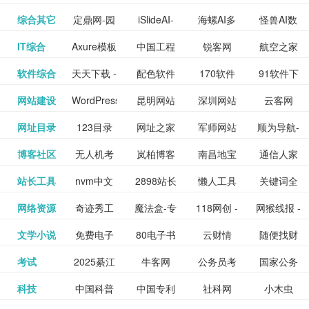
提供最新
BT下载站
动漫免费
_comic.qq.com_
动漫原创
观看_热播
资源下载
先的优质
频道
道
看
电影
讯飞星火-
综合其它
定鼎网-园
iSlideAI-
海螺AI多
怪兽AI数
更多>>
图库
nas论
文写作-AI
作 - 国内
图片、文
_www.sanmao.com.cn_
素材免费
的电影介
在线观看
动漫综合
电视剧大
站
短节目视
九章开物
IT综合
Axure模板
中国工程
锐客网
航空之家
更多>>
懂我的AI
林景观建
一键生成
模态大语
字人
坛|nas1.cn|nas1|nas
毕业设计-
领先的AI
案创作平
动漫原创
下载网站
绍及评论
全
频
牛品汇
软件综合
天天下载 -
配色软件
170软件
91软件下
更多>>
网
科技知识
助手
筑室内设
PPT模板
言模型
社区|PT网
AI答辩问
写作助手
台
包括上映
yx12345
网站建设
WordPress
昆明网站
深圳网站
云客网
更多>>
绿色精品
园
下载站
载
中心
计资料分
下载
站|NAS交
题预测与
影片的影
深圳网站
网址目录
123目录
网址之家
军师网站
顺为导航-
更多>>
下载站
主题模板
建设
建设
SEO众包
软件应用
享平台
流社区
PPT模板
易推分类
博客社区
无人机考
岚柏博客
南昌地宝
通信人家
更多>>
讯查询及
建设
网
目录网址
办公运营
下载_爱主
服务平台
分享平台
生成
精易论坛
站长工具
nvm中文
2898站长
懒人工具
关键词全
更多>>
目录网
证资讯网
网_南昌论
园
购票服
大全
工具导航
题
SEO工具
网络资源
奇迹秀工
魔法盒-专
118网创 -
网猴线报 -
更多>>
网
资源平台
网指数查
坛
务。你可
线报酷 -
文学小说
免费电子
80电子书
云财情
随便找财
更多>>
- 站长之家
具箱-设计
业的游戏
创业项目
一个简单
询
以记录想
钱如故
考试
2025綦江
牛客网
公务员考
国家公务
更多>>
专注线报
书下载
_八零电子
经网
师必备设
动画特效
资源分享
且纯粹的
看、在看
公务员考
科技
中国科普
中国专利
社科网
小木虫
更多>>
区中考志
试-中公教
员局
活动
网,txt小说
书_80txt_
计工具及
学习平台
下载平台
活动线报