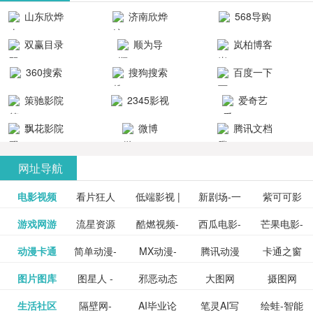
清流畅的观
品吧！
最新好看的
台！整合破
山东欣烨
济南欣烨
568导购
影体验。
动作片、 喜
解软件、整
生物科技有
科技有限公
网
双赢目录
顺为导
岚柏博客
剧片、爱情
合破解游
限公司
司
航-办公运营
片、搞笑片
戏、整合安
360搜索
搜狗搜索
百度一下
工具导航
卓破解软件
等全新电
引擎
策驰影院
2345影视
爱奇艺
影，是影
分享与下
大全
VIP会员
飘花影院
微博
腾讯文档
载！旨在打
网
造一个绿色
网址导航
安全优质软
电影视频
看片狂人
低端影视 |
新剧场-一
件共享站、
紫可可影
资源
泡剧网_最
游戏网游
流星资源
酷燃视频-
西瓜电影-
芒果电影-
更多>>
免费高清
个网盘资
视-紫可可,
豆瓣电影-
动漫卡通
简单动漫-
MX动漫-
腾讯动漫
卡通之窗
更多>>
新电视剧
网-流星蝴
致力于打
西瓜视频
芒果TV网
在线电影
源分享小
免费提供
三毛漫画
图片图库
图星人 -
邪恶动态
大图网
摄图网
更多>>
豆瓣电影
日本动画
最新最全
频道
_www.carto
免费在线
蝶剑官网
造中国领
网站电影
站电影频
电视剧观
站
最新高清
图行天下
生活社区
隔壁网-
AI毕业论
笔灵AI写
绘蛙-智能
更多>>
网
设计图片
图片大全