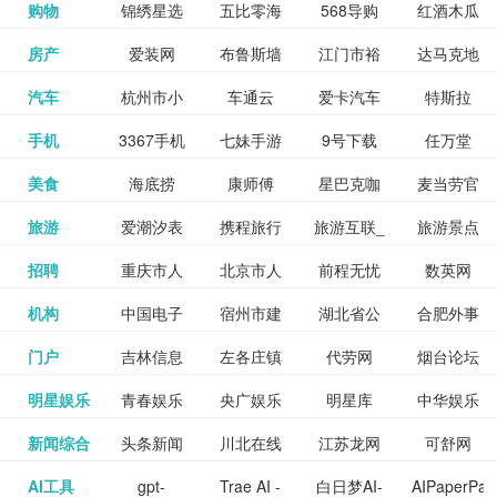
和看过的
中国科学
购物
锦绣星选
五比零海
568导购
红酒木瓜
更多>>
试信息网
博览
信息网
愿填报系
育网
免费下载,
八零小说
各类设计
资源分享
电影电视
淘宝
房产
爱装网
布鲁斯墙
江门市裕
达马克地
更多>>
院
海淘
淘网
网
靓汤官网
统
全集全本
网
辅助神器
网站
格莱美墙
汽车
杭州市小
车通云
爱卡汽车
特斯拉
更多>>
剧，顺便
纸
华墙纸
产
完结txt小
百度有驾
手机
3367手机
七妹手游
9号下载
任万堂
更多>>
纸
客车总量
导购
打分、写
说-书本网
游戏邦
美食
海底捞
康师傅
星巴克咖
麦当劳官
更多>>
网
游戏
调控管理
影评。根
心食谱网
旅游
爱潮汐表
携程旅行
旅游互联_
旅游景点
更多>>
啡
网
信息系统
据你的口
北京旅游
招聘
重庆市人
北京市人
前程无忧
数英网
更多>>
网
景点门票
点评-猫途
味，豆瓣
聘才网
机构
中国电子
宿州市建
湖北省公
合肥外事
更多>>
网
力资源和
力资源和
招聘网
预订
鹰
电影会推
湖北省粮
门户
吉林信息
左各庄镇
代劳网
烟台论坛
更多>>
检验检疫
委网
管局
办
社会保障
社会保障
Tripadvisor
腾讯充值
明星娱乐
青春娱乐
央广娱乐
明星库
中华娱乐
更多>>
荐好电影
食局
网
论坛
业务网
局
网易娱乐
新闻综合
头条新闻
川北在线
江苏龙网
可舒网
更多>>
中心
网
网,
网
给你。
巾帼网
AI工具
gpt-
Trae AI -
白日梦AI-
AIPaperPas
更多>>