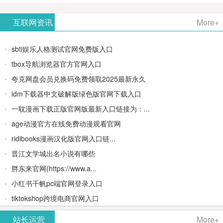
AiPPT -
更多>>
Image-
AI原生集
文生视频
- AI论文写
互联网资讯
More+
一键生成
2：
成开发环
类AIGC创
作平台/免
sbti娱乐人格测试官网免费版入口
高质量
OpenAI最
境/深度集
作平台
费生成千
tbox导航浏览器官方官网入口
夸克网盘会员兑换码免费领取2025最新永久
PPT
新AI图像
成
字大纲
idm下载器中文破解版绿色版官网下载入口
生成器
Doubao-
一耽漫画下载正版官网版最新入口链接为：...
age动漫官方在线免费动漫观看官网
1.5-pro与
ridibooks漫画汉化版官网入口链...
DeepSeek
晋江文学城出名小说有哪些
胖东来官网(https://www.a...
模型
小红书千帆pc端官网登录入口
tiktokshop跨境电商官网入口
站长运营
More+