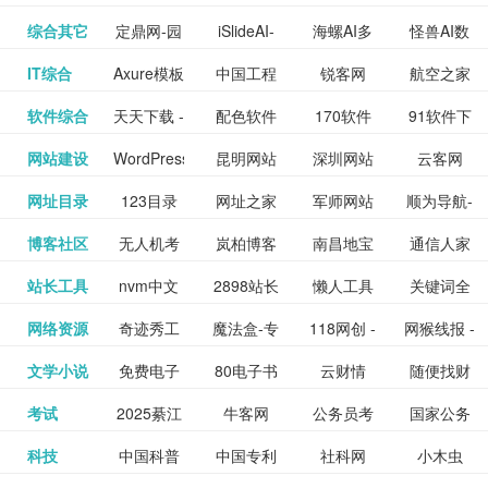
提供最新
BT下载站
动漫免费
_comic.qq.com_
动漫原创
观看_热播
资源下载
先的优质
频道
道
看
电影
讯飞星火-
综合其它
定鼎网-园
iSlideAI-
海螺AI多
怪兽AI数
更多>>
图库
nas论
文写作-AI
作 - 国内
图片、文
_www.sanmao.com.cn_
素材免费
的电影介
在线观看
动漫综合
电视剧大
站
短节目视
九章开物
IT综合
Axure模板
中国工程
锐客网
航空之家
更多>>
懂我的AI
林景观建
一键生成
模态大语
字人
坛|nas1.cn|nas1|nas
毕业设计-
领先的AI
案创作平
动漫原创
下载网站
绍及评论
全
频
牛品汇
软件综合
天天下载 -
配色软件
170软件
91软件下
更多>>
网
科技知识
助手
筑室内设
PPT模板
言模型
社区|PT网
AI答辩问
写作助手
台
包括上映
yx12345
网站建设
WordPress
昆明网站
深圳网站
云客网
更多>>
绿色精品
园
下载站
载
中心
计资料分
下载
站|NAS交
题预测与
影片的影
深圳网站
网址目录
123目录
网址之家
军师网站
顺为导航-
更多>>
下载站
主题模板
建设
建设
SEO众包
软件应用
享平台
流社区
PPT模板
易推分类
博客社区
无人机考
岚柏博客
南昌地宝
通信人家
更多>>
讯查询及
建设
网
目录网址
办公运营
下载_爱主
服务平台
分享平台
生成
精易论坛
站长工具
nvm中文
2898站长
懒人工具
关键词全
更多>>
目录网
证资讯网
网_南昌论
园
购票服
大全
工具导航
题
SEO工具
网络资源
奇迹秀工
魔法盒-专
118网创 -
网猴线报 -
更多>>
网
资源平台
网指数查
坛
务。你可
线报酷 -
文学小说
免费电子
80电子书
云财情
随便找财
更多>>
- 站长之家
具箱-设计
业的游戏
创业项目
一个简单
询
以记录想
钱如故
考试
2025綦江
牛客网
公务员考
国家公务
更多>>
专注线报
书下载
_八零电子
经网
师必备设
动画特效
资源分享
且纯粹的
看、在看
公务员考
科技
中国科普
中国专利
社科网
小木虫
更多>>
区中考志
试-中公教
员局
活动
网,txt小说
书_80txt_
计工具及
学习平台
下载平台
活动线报