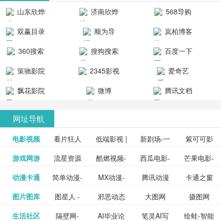
清流畅的观
品吧！
最新好看的
台！整合破
山东欣烨
济南欣烨
568导购
影体验。
动作片、 喜
解软件、整
生物科技有
科技有限公
网
双赢目录
顺为导
岚柏博客
剧片、爱情
合破解游
限公司
司
航-办公运营
片、搞笑片
戏、整合安
360搜索
搜狗搜索
百度一下
工具导航
卓破解软件
等全新电
引擎
策驰影院
2345影视
爱奇艺
影，是影
分享与下
大全
VIP会员
飘花影院
微博
腾讯文档
载！旨在打
网
造一个绿色
网址导航
安全优质软
电影视频
看片狂人
低端影视 |
新剧场-一
件共享站、
紫可可影
资源
泡剧网_最
游戏网游
流星资源
酷燃视频-
西瓜电影-
芒果电影-
更多>>
免费高清
个网盘资
视-紫可可,
豆瓣电影-
动漫卡通
简单动漫-
MX动漫-
腾讯动漫
卡通之窗
更多>>
新电视剧
网-流星蝴
致力于打
西瓜视频
芒果TV网
在线电影
源分享小
免费提供
三毛漫画
图片图库
图星人 -
邪恶动态
大图网
摄图网
更多>>
豆瓣电影
日本动画
最新最全
频道
_www.carto
免费在线
蝶剑官网
造中国领
网站电影
站电影频
电视剧观
站
最新高清
图行天下
生活社区
隔壁网-
AI毕业论
笔灵AI写
绘蛙-智能
更多>>
网
设计图片
图片大全