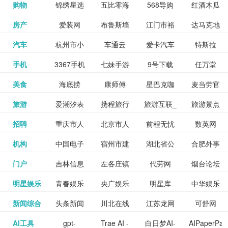
和看过的
中国科学
购物
锦绣星选
五比零海
568导购
红酒木瓜
更多>>
试信息网
博览
信息网
愿填报系
育网
免费下载,
八零小说
各类设计
资源分享
电影电视
淘宝
房产
爱装网
布鲁斯墙
江门市裕
达马克地
更多>>
院
海淘
淘网
网
靓汤官网
统
全集全本
网
辅助神器
网站
格莱美墙
汽车
杭州市小
车通云
爱卡汽车
特斯拉
更多>>
剧，顺便
纸
华墙纸
产
完结txt小
百度有驾
手机
3367手机
七妹手游
9号下载
任万堂
更多>>
纸
客车总量
导购
打分、写
说-书本网
游戏邦
美食
海底捞
康师傅
星巴克咖
麦当劳官
更多>>
网
游戏
调控管理
影评。根
心食谱网
旅游
爱潮汐表
携程旅行
旅游互联_
旅游景点
更多>>
啡
网
信息系统
据你的口
北京旅游
招聘
重庆市人
北京市人
前程无忧
数英网
更多>>
网
景点门票
点评-猫途
味，豆瓣
聘才网
机构
中国电子
宿州市建
湖北省公
合肥外事
更多>>
网
力资源和
力资源和
招聘网
预订
鹰
电影会推
湖北省粮
门户
吉林信息
左各庄镇
代劳网
烟台论坛
更多>>
检验检疫
委网
管局
办
社会保障
社会保障
Tripadvisor
腾讯充值
明星娱乐
青春娱乐
央广娱乐
明星库
中华娱乐
更多>>
荐好电影
食局
网
论坛
业务网
局
网易娱乐
新闻综合
头条新闻
川北在线
江苏龙网
可舒网
更多>>
中心
网
网,
网
给你。
巾帼网
AI工具
gpt-
Trae AI -
白日梦AI-
AIPaperPas
更多>>