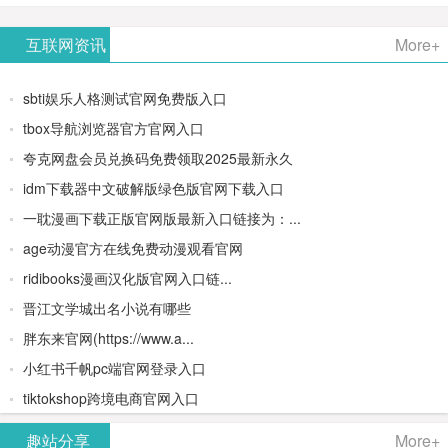
AiPPT -
更多>>
Image-
AI原生集
文生视频
- AI论文写
互联网资讯
More+
一键生成
2：
成开发环
类AIGC创
作平台/免
sbti娱乐人格测试官网免费版入口
高质量
OpenAI最
境/深度集
作平台
费生成千
tbox导航浏览器官方官网入口
夸克网盘会员兑换码免费领取2025最新永久
PPT
新AI图像
成
字大纲
idm下载器中文破解版绿色版官网下载入口
生成器
Doubao-
一耽漫画下载正版官网版最新入口链接为：...
age动漫官方在线免费动漫观看官网
1.5-pro与
ridibooks漫画汉化版官网入口链...
DeepSeek
晋江文学城出名小说有哪些
胖东来官网(https://www.a...
模型
小红书千帆pc端官网登录入口
tiktokshop跨境电商官网入口
趣站分享
More+