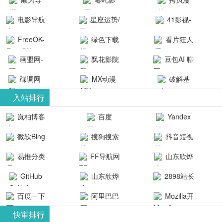
航-办公运营
院-哪吒影院
画-官网
电影导航
星座运势/
41影视-
工具导航
提供最新、
_www.copymango.co
- 免费看电影
最星座/美国
聚合最近好
FreeOK-
绿色下载
看片狂人
最全的高清
动漫综合
就来这！ | 快
神婆星座网
看的电视剧
FreeOK影视
吧
- 高清视频资
画盟网-
电影、电视
飘花影院
豆包AI 聊
导航网-免费
最新电影网
官网-最新影
源免费在线
画师联盟官
剧、动漫和
网
天智能对话
看电影就来
碟调网-
MX动漫-
站-41影视为
破解基
视资源|追剧
观看
网
综艺节目免
网页版入口
这！收录大
碟调网为您
最新最全动
地-精心专注
您提供最新
入站排行
也很卷
_huashilm.com_
费观看。平
量免费看电
提供最新电
漫免费在线
成全短剧电
整合当前互
岚柏博客
百度
Yandex
动漫综合
台内容丰
视剧和2025
影网站！
观看
视剧、电视
联网最新最
搜索
富，更新快
微软Bing
搜狗搜索
抖音短视
年最新电影
剧大全、好
全最优质的
速，支持在
引擎
频
的在线观
软件免费下
看的电视
易推分类
FF导航网
山东欣烨
线观看，满
看，快来碟
剧、最新的
载、资源免
目录网
化工有限公
GitHub
山东欣烨
2898站长
足各类影迷
调电影网在
电影在线观
费共享、技
司
生物科技有
资源平台
需求，提供
百度一下
阿里巴巴
Mozilla开
线观看最新
看，神马影
术教程学习
限公司
无广告、高
全球速卖通
发者
热门影视作
院每天更新
与交流平
快审排行