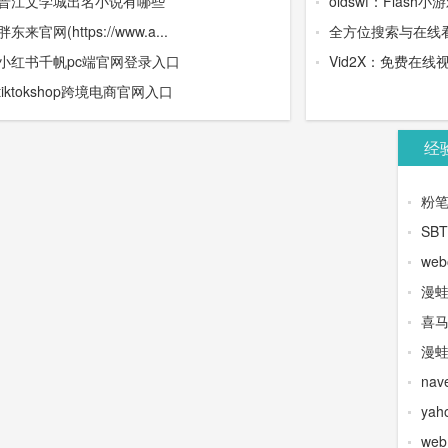
晋江文学城出名小说有哪些
oldswf：Flash小
胖东来官网(https://www.a...
全方位搜索与在线
小红书千帆pc端官网登录入口
Vid2X：免费在
tiktokshop跨境电商官网入口
经
粉
SB
web
漫
喜
漫蛙
na
yah
we