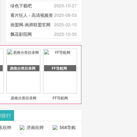
提供最新成全短剧电视剧、电视剧
官网-最新影视资源|追剧也很卷
绿色下载吧
2023-10-27
大全、好看的电视剧、最新的电影
看片狂人 - 高清视频资
2025-08-03
在线观看，神马影院每天更新最新
源免费在线观看
画盟网-画师联盟官网
2025-02-10
好看的动作片、 喜剧片、爱情片、
_huashilm.com_动漫综合
飘花影院网
2023-10-30
搞笑片等全新电影，是影
豆包AI 聊天智能对话网
2025-04-28
页版入口
易推分类目录网
FF导航网
易推分类目录网
FF导航网
审排行
东欣烨
济南欣烨
568导购
科技有
科技有限公
网