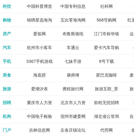
各类设计辅助
源
免费下载,全集
_80txt_八零
考志愿填报系
中公教育网
科技
中国科普博览
中国专利信息
社科网
神器
全本完结txt小
小说网
统
网
购物
锦绣星选海淘
五比零海淘网
568导购网
红
说-书本网
房产
爱装网
布鲁斯墙纸
江门市裕华墙
达
纸
汽车
杭州市小客车
车通云
爱卡汽车导购
总量调控管理
手机
3367手机游戏
七妹手游
9号下载
信息系统
美食
海底捞
康师傅
星巴克咖啡
麦
旅游
爱潮汐表
携程旅行网
旅游互联_景
旅
点门票预订
招聘
重庆市人力资
北京市人力资
前程无忧招聘
Tr
源和社会保障
源和社会保障
网
机构
中国电子检验
宿州市建委网
湖北省公管局
合
局
检疫业务网
门户
吉林信息网
左各庄镇论坛
代劳网