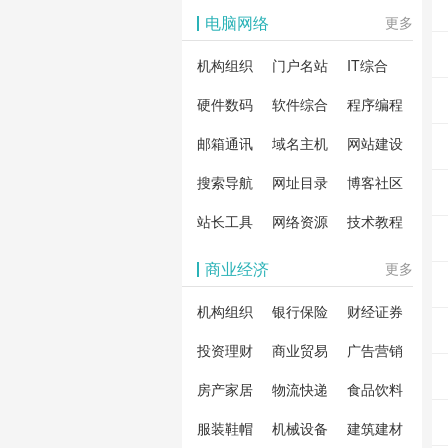
影体验。
动作片
解软
电脑网络
更多
剧片
合破
机构组织
门户名站
IT综合
片、
戏、
卓破
等全
硬件数码
软件综合
程序编程
影，
分享
邮箱通讯
域名主机
网站建设
载！
搜索导航
网址目录
博客社区
造一
安全
站长工具
网络资源
技术教程
件共
商业经济
更多
资
机构组织
银行保险
财经证券
投资理财
商业贸易
广告营销
房产家居
物流快递
食品饮料
服装鞋帽
机械设备
建筑建材