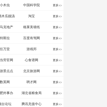
影给你。
分享网站
息网
小木虫
中国科学院
更多>>
酒木瓜靓汤
淘宝
更多>>
官网
马克地产
格莱美墙纸
更多>>
特斯拉
百度有驾网
更多>>
任万堂
游戏邦
更多>>
当劳官网
心食谱网
更多>>
游景点点
北京旅游网
更多>>
评-猫途鹰
数英网
聘才网
更多>>
ipadvisor
肥外事办
湖北省粮食局
更多>>
烟台论坛
腾讯充值中心
更多>>