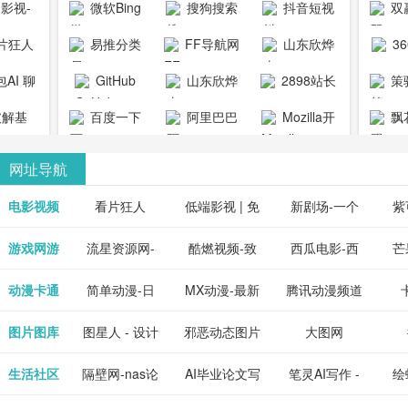
1影视-
微软Bing
搜狗搜索
抖音短视
双
copymango.com_
限
最近好
引擎
频
片狂人
易推分类
FF导航网
山东欣烨
3
综合
电视剧
清视频资
目录网
化工有限公
AI 聊
GitHub
山东欣烨
2898站长
策
电影网
费在线
司
能对话
生物科技有
资源平台
1影视为
解基
百度一下
阿里巴巴
Mozilla开
飘
看
版入口
限公司
心专注
供最新
全球速卖通
发者
网址导航
短剧电
当前互
、电视
最新最
电影视频
看片狂人
低端影视 | 免
新剧场-一个
紫
全、好
优质的
费高清在线电
网盘资源分享
紫
游戏网游
流星资源网-
酷燃视频-致
西瓜电影-西
芒
免费下
电视
最新的
资源免
影电视剧观看
小站
供
流星蝴蝶剑官
力于打造中国
瓜视频网站电
果
动漫卡通
简单动漫-日
MX动漫-最新
腾讯动漫频道
在线观
享、技
网资源下载站
领先的优质短
影频道
本动画BT下载
最全动漫免费
_comic.qq.com_
_ww
图片图库
图星人 - 设计
邪恶动态图片
大图网
神马影
程学习
天更新
流平
节目视频
站
在线观看
动漫综合
图片素材免费
大全
生活社区
隔壁网-nas论
AI毕业论文写
笔灵AI写作 -
绘
好看的
整合破