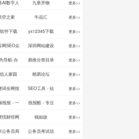
映影片的影讯
、文案创作
我的AI助手
兽AI数字人
九章开物
更多>>
查询及购票服
平台
航空之家
牛品汇
更多>>
务。你可以记
1软件下载
yx12345下载
更多>>
录想看、在看
站
客网SEO众
深圳网站建设
更多>>
和看过的电影
服务平台
为导航-办
易推分类目录
更多>>
电视剧，顺便
运营工具导
网
信人家园
精易论坛
更多>>
打分、写影
航
键词全网指
SEO工具 - 站
更多>>
评。根据你的
数查询
长之家
线报 - 一
线报酷 - 专注
更多>>
口味，豆瓣电
简单且纯粹
线报活动
便找财经网
钱如故
更多>>
影会推荐好电
活动线报资
家公务员局
公务员考试信
更多>>