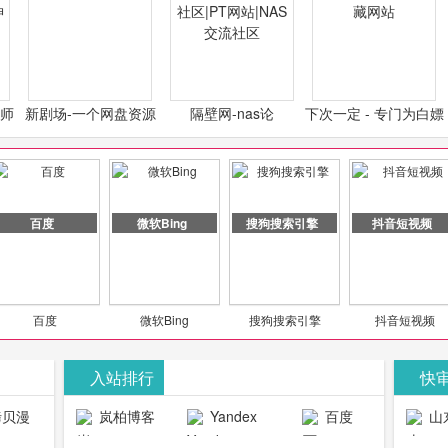
计师
新剧场-一个网盘资源
隔壁网-nas论
下次一定 - 专门为白嫖
类设
分享小站
坛|nas1.cn|nas1|nas
怪开发的宝藏网站
社区|PT网站|NAS交流
社区
百度
微软Bing
搜狗搜索引擎
抖音短视频
百度
微软Bing
搜狗搜索引擎
抖音短视频
入站排行
快
贝漫
岚柏博客
Yandex
百度
山
官网
搜索
生物