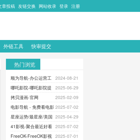
文章投稿
友链交换
网站收录
登录
注册
外链工具
快审提交
热门浏览
顺为导航-办公运营工
2024-08-21
具导航
哪吒影院-哪吒影院提
2025-06-29
供最新、最全的高清电影、电视
拷贝漫画-官网
2025-02-09
剧、动漫和综艺节目免费观看。平
_www.copymango.com_动漫综合
电影导航 - 免费看电影
2025-07-02
台内容丰富，更新快速，支持在线
就来这！ | 快导航网-免费看电影就
星座运势/最星座/美国
2025-04-29
观看，满足各类影迷需求，提供无
来这！收录大量免费看电影网站！
神婆星座网
41影视-聚合最近好看
2025-07-02
广告、高清流畅的观影体验。
的电视剧最新电影网站-41影视为您
FreeOK-FreeOK影视
2025-07-01