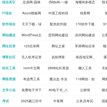
下载网站
坛|nas1.cn|nas1|nas
作-AI毕业设
国内领先的AI
片
综合其它
定鼎网-园林
iSlideAI-一键
海螺AI多模态
怪
、 喜
件、整
、爱情
解游
社区|PT网
计-AI答辩问题
写作助手
景观建筑室内
生成PPT模板
大语言模型
IT综合
Axure模板网
中国工程科技
锐客网
搞笑片
整合安
站|NAS交流社
预测与PPT模
设计资料分享
下载
知识中心
解软件
新电
软件综合
天天下载 - 绿
配色软件园
170软件下载
9
是影
与下
区
板生成
平台
色精品软件应
站
网站建设
WordPress主
昆明网站建设
深圳网站建设
云
旨在打
个绿色
用分享平台
题模板下载_
包
网址目录
123目录网
网址之家
军师网站目录
顺
优质软
爱主题
网址大全
公
博客社区
无人机考证资
岚柏博客
南昌地宝网_
通
享站、
源
讯网
南昌论坛
站长工具
nvm中文网
2898站长资源
懒人工具
关
平台
网络资源
奇迹秀工具
魔法盒-专业
118网创 - 创
网猴
箱-设计师必
的游戏动画特
业项目资源分
个
文学小说
免费电子书下
80电子书_八
云财情
随
备设计工具及
效学习平台
享下载平台
的
载网,txt小说
零电子书
考试
2025綦江区中
牛客网
公务员考试-
国