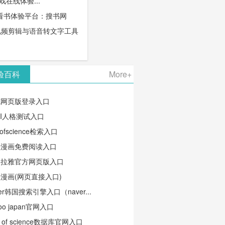
游戏在线体验...
看书体验平台：搜书网
线视频剪辑与语音转文字工具
验百科
More+
笔网页版登录入口
TI人格测试入口
ofscience检索入口
蛙漫画免费阅读入口
马拉雅官方网页版入口
漫画(网页直接入口)
ver韩国搜索引擎入口（naver...
oo japan官网入口
b of science数据库官网入口