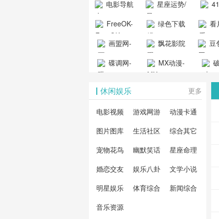
电影导航
星座运势/
4
工具导航
提供最新、
_www.
- 免费看电影
最星座/美国
聚合
FreeOK-
绿色下载
看
山东欣烨化工有限公
最全的高清
动漫
就来这！ | 快
神婆星座网
看的
司
FreeOK影视
吧
- 高
画盟网-
电影、电视
飘花影院
豆包
导航网-免费
最新
官网-最新影
源免
画师联盟官
剧、动漫和
网
天智
看电影就来
碟调网-
MX动漫-
站-4
破
视资源|追剧
观
网
综艺节目免
网页
这！收录大
碟调网为您
最新最全动
地-精
您提
也很卷
_huashilm.com_
费观看。平
休闲娱乐
更多
量免费看电
提供最新电
漫免费在线
成全
整合
动漫综合
台内容丰
视剧和2025
影网站！
观看
视剧
联网
电影视频
游戏网游
动漫卡通
富，更新快
年最新电影
剧大
全最
图片图库
生活社区
综合其它
速，支持在
的在线观
软件
看的
线观看，满
宠物花鸟
幽默笑话
星座命理
看，快来碟
剧、
载、
足各类影迷
调电影网在
电影
费共
婚恋交友
娱乐八卦
文学小说
需求，提供
线观看最新
看，
术教
明星娱乐
体育综合
新闻综合
无广告、高
热门影视作
院每
与交
清流畅的观
音乐资源
品吧！
最新
台！