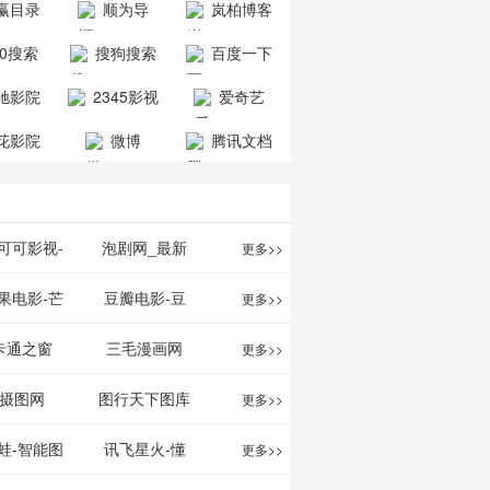
赢目录
顺为导
岚柏博客
公司
司
航-办公运营
60搜索
搜狗搜索
百度一下
工具导航
引擎
驰影院
2345影视
爱奇艺
大全
VIP会员
花影院
微博
腾讯文档
网
可可影视-
泡剧网_最新
更多>>
可可,免费提
电视剧免费在
果电影-芒
豆瓣电影-豆
更多>>
最新高清电
线观看_热播
TV网站电影
瓣电影提供最
卡通之窗
三毛漫画网
更多>>
影
电视剧大全
频道
新的电影介绍
w.cartoonwin.com_
_www.sanmao.com.cn_
摄图网
图行天下图库
更多>>
及评论包括上
动漫原创
动漫原创
蛙-智能图
讯飞星火-懂
更多>>