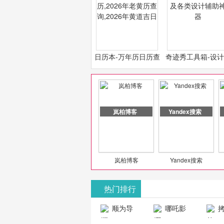
日历本-万年历日历查
奇迹秀工具箱-设
询-2026年日历,2026
必备设计工具及各
年老黄历查询,2026年
计辅助神器
黄道吉日
岚柏博客
Yandex搜索
岚柏博客
Yandex搜索
热门排行
山东欣烨化工有限公司
顺为导
哪吒影
拷
航-办公运营
院-哪吒影院
画-