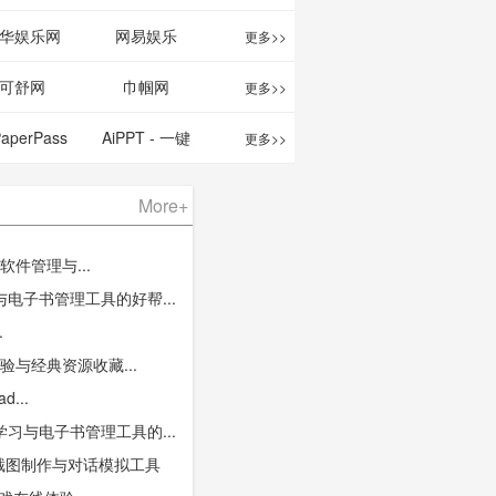
华娱乐网
网易娱乐
更多>>
可舒网
巾帼网
更多>>
PaperPass
AiPPT - 一键
更多>>
 AI论文写作
生成高质量
More+
台/免费生成
PPT
S软件管理与...
千字大纲
电子书管理工具的好帮...
.
体验与经典资源收藏...
d...
习与电子书管理工具的...
信截图制作与对话模拟工具