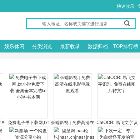
快速收录
娱乐休闲
分类浏览
最新收录
数据归档
TOP排行榜
nAI
免费电子书下载网,txt
低端影视 | 免费高清在
CatOCR: 易飞文字识
器
小说免费下载,全集全
线电影电视剧观看
别, 免费在线图片转文
本完结txt小说-书本网
字