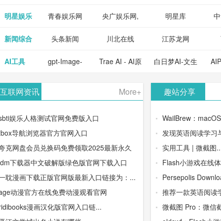
明星娱乐
青春娱乐网
央广娱乐网,
明星库
中
新闻综合
头条新闻
川北在线
江苏龙网
AI工具
gpt-Image-
Trae AI - AI原
白日梦AI-文生
AI
2：OpenAI最
生集成开发环
视频类AIGC
-
互联网资讯
More+
趣站分享
新AI图像生成
境/深度集成
创作平台
平
sbti娱乐人格测试官网免费版入口
WailBrew：macO
器
Doubao-1.5-
tbox导航浏览器官方官网入口
发现英语阅读学习与
夸克网盘会员兑换码免费领取2025最新永久
实用工具 | 微截图..
pro与
idm下载器中文破解版绿色版官网下载入口
Flash小游戏在线
DeepSeek模
一耽漫画下载正版官网版最新入口链接为：...
Persepolis Downloa
age动漫官方在线免费动漫观看官网
推荐一款英语阅读学
型
ridibooks漫画汉化版官网入口链...
微截图 Pro：微