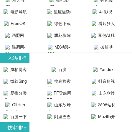
航-办公运营
院-哪吒影院
画-官网
电影导航
星座运势/
41影视-
工具导航
提供最新、
_www.copymango.co
- 免费看电影
最星座/美国
聚合最近好
FreeOK-
绿色下载
看片狂人
最全的高清
动漫综合
就来这！ | 快
神婆星座网
看的电视剧
FreeOK影视
吧
- 高清视频资
画盟网-
电影、电视
飘花影院
豆包AI 聊
导航网-免费
最新电影网
官网-最新影
源免费在线
画师联盟官
剧、动漫和
网
天智能对话
看电影就来
碟调网-
MX动漫-
站-41影视为
破解基
视资源|追剧
观看
网
综艺节目免
网页版入口
这！收录大
碟调网为您
最新最全动
地-精心专注
您提供最新
入站排行
也很卷
_huashilm.com_
费观看。平
量免费看电
提供最新电
漫免费在线
成全短剧电
整合当前互
岚柏博客
百度
Yandex
动漫综合
台内容丰
视剧和2025
影网站！
观看
视剧、电视
联网最新最
搜索
富，更新快
微软Bing
搜狗搜索
抖音短视
年最新电影
剧大全、好
全最优质的
速，支持在
引擎
频
的在线观
软件免费下
看的电视
易推分类
FF导航网
山东欣烨
线观看，满
看，快来碟
剧、最新的
载、资源免
目录网
化工有限公
GitHub
山东欣烨
2898站长
足各类影迷
调电影网在
电影在线观
费共享、技
司
生物科技有
资源平台
需求，提供
百度一下
阿里巴巴
Mozilla开
线观看最新
看，神马影
术教程学习
限公司
无广告、高
全球速卖通
发者
热门影视作
院每天更新
与交流平
快审排行