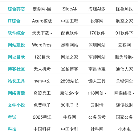
提供最新
BT下载站
动漫免费
_comic.qq.com_
动漫原创
观看_热播
资源下载
先的优质
频道
道
看
电影
讯飞星火-
综合其它
定鼎网-园
iSlideAI-
海螺AI多
怪兽AI数
更多>>
图库
nas论
文写作-AI
作 - 国内
图片、文
_www.sanmao.com.cn_
素材免费
的电影介
在线观看
动漫综合
电视剧大
站
短节目视
九章开物
IT综合
Axure模板
中国工程
锐客网
航空之家
更多>>
懂我的AI
林景观建
一键生成
模态大语
字人
坛|nas1.cn|nas1|nas
毕业设计-
领先的AI
案创作平
动漫原创
下载网站
绍及评论
全
频
牛品汇
软件综合
天天下载 -
配色软件
170软件
91软件下
更多>>
网
科技知识
助手
筑室内设
PPT模板
言模型
社区|PT网
AI答辩问
写作助手
台
包括上映
yx12345
网站建设
WordPress
昆明网站
深圳网站
云客网
更多>>
绿色精品
园
下载站
载
中心
计资料分
下载
站|NAS交
题预测与
影片的影
深圳网站
网址目录
123目录
网址之家
军师网站
顺为导航-
更多>>
下载站
主题模板
建设
建设
SEO众包
软件应用
享平台
流社区
PPT模板
易推分类
博客社区
无人机考
岚柏博客
南昌地宝
通信人家
更多>>
讯查询及
建设
网
目录网址
办公运营
下载_爱主
服务平台
分享平台
生成
精易论坛
站长工具
nvm中文
2898站长
懒人工具
关键词全
更多>>
目录网
证资讯网
网_南昌论
园
购票服
大全
工具导航
题
SEO工具
网络资源
奇迹秀工
魔法盒-专
118网创 -
网猴线报 -
更多>>
网
资源平台
网指数查
坛
务。你可
线报酷 -
文学小说
免费电子
80电子书
云财情
随便找财
更多>>
- 站长之家
具箱-设计
业的游戏
创业项目
一个简单
询
以记录想
钱如故
考试
2025綦江
牛客网
公务员考
国家公务
更多>>
专注线报
书下载
_八零电子
经网
师必备设
动画特效
资源分享
且纯粹的
看、在看
公务员考
科技
中国科普
中国专利
社科网
小木虫
更多>>
区中考志
试-中公教
员局
活动
网,txt小说
书_80txt_
计工具及
学习平台
下载平台
活动线报