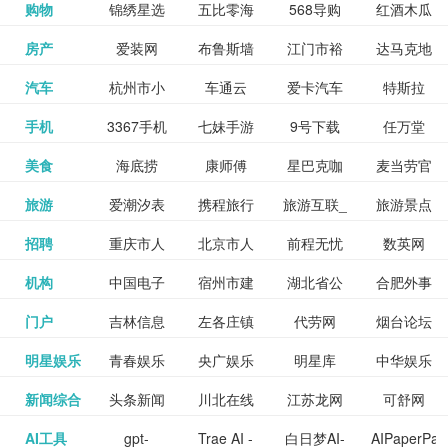
和看过的
中国科学
购物
锦绣星选
五比零海
568导购
红酒木瓜
更多>>
试信息网
博览
信息网
愿填报系
育网
免费下载,
八零小说
各类设计
资源分享
电影电视
淘宝
房产
爱装网
布鲁斯墙
江门市裕
达马克地
更多>>
院
海淘
淘网
网
靓汤官网
统
全集全本
网
辅助神器
网站
格莱美墙
汽车
杭州市小
车通云
爱卡汽车
特斯拉
更多>>
剧，顺便
纸
华墙纸
产
完结txt小
百度有驾
手机
3367手机
七妹手游
9号下载
任万堂
更多>>
纸
客车总量
导购
打分、写
说-书本网
游戏邦
美食
海底捞
康师傅
星巴克咖
麦当劳官
更多>>
网
游戏
调控管理
影评。根
心食谱网
旅游
爱潮汐表
携程旅行
旅游互联_
旅游景点
更多>>
啡
网
信息系统
据你的口
北京旅游
招聘
重庆市人
北京市人
前程无忧
数英网
更多>>
网
景点门票
点评-猫途
味，豆瓣
聘才网
机构
中国电子
宿州市建
湖北省公
合肥外事
更多>>
网
力资源和
力资源和
招聘网
预订
鹰
电影会推
湖北省粮
门户
吉林信息
左各庄镇
代劳网
烟台论坛
更多>>
检验检疫
委网
管局
办
社会保障
社会保障
Tripadvisor
腾讯充值
明星娱乐
青春娱乐
央广娱乐
明星库
中华娱乐
更多>>
荐好电影
食局
网
论坛
业务网
局
网易娱乐
新闻综合
头条新闻
川北在线
江苏龙网
可舒网
更多>>
中心
网
网,
网
给你。
巾帼网
AI工具
gpt-
Trae AI -
白日梦AI-
AIPaperPas
更多>>