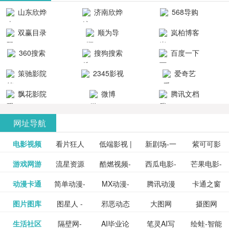
清流畅的观
品吧！
最新好看的
台！整合破
山东欣烨
济南欣烨
568导购
影体验。
动作片、 喜
解软件、整
生物科技有
科技有限公
网
双赢目录
顺为导
岚柏博客
剧片、爱情
合破解游
限公司
司
航-办公运营
片、搞笑片
戏、整合安
360搜索
搜狗搜索
百度一下
工具导航
卓破解软件
等全新电
引擎
策驰影院
2345影视
爱奇艺
影，是影
分享与下
大全
VIP会员
飘花影院
微博
腾讯文档
载！旨在打
网
造一个绿色
网址导航
安全优质软
电影视频
看片狂人
低端影视 |
新剧场-一
件共享站、
紫可可影
资源
泡剧网_最
游戏网游
流星资源
酷燃视频-
西瓜电影-
芒果电影-
更多>>
免费高清
个网盘资
视-紫可可,
豆瓣电影-
动漫卡通
简单动漫-
MX动漫-
腾讯动漫
卡通之窗
更多>>
新电视剧
网-流星蝴
致力于打
西瓜视频
芒果TV网
在线电影
源分享小
免费提供
三毛漫画
图片图库
图星人 -
邪恶动态
大图网
摄图网
更多>>
豆瓣电影
日本动画
最新最全
频道
_www.carto
免费在线
蝶剑官网
造中国领
网站电影
站电影频
电视剧观
站
最新高清
图行天下
生活社区
隔壁网-
AI毕业论
笔灵AI写
绘蛙-智能
更多>>
网
设计图片
图片大全