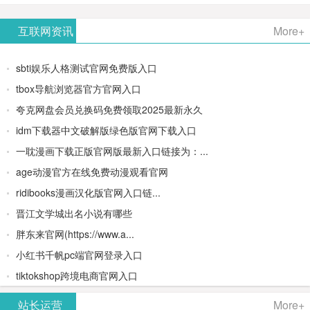
AiPPT -
更多>>
Image-
AI原生集
文生视频
- AI论文写
互联网资讯
More+
一键生成
2：
成开发环
类AIGC创
作平台/免
sbti娱乐人格测试官网免费版入口
高质量
OpenAI最
境/深度集
作平台
费生成千
tbox导航浏览器官方官网入口
夸克网盘会员兑换码免费领取2025最新永久
PPT
新AI图像
成
字大纲
idm下载器中文破解版绿色版官网下载入口
生成器
Doubao-
一耽漫画下载正版官网版最新入口链接为：...
age动漫官方在线免费动漫观看官网
1.5-pro与
ridibooks漫画汉化版官网入口链...
DeepSeek
晋江文学城出名小说有哪些
胖东来官网(https://www.a...
模型
小红书千帆pc端官网登录入口
tiktokshop跨境电商官网入口
站长运营
More+