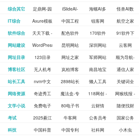
提供最新
BT下载站
动漫免费
_comic.qq.com_
动漫原创
观看_热播
资源下载
先的优质
频道
道
看
电影
讯飞星火-
综合其它
定鼎网-园
iSlideAI-
海螺AI多
怪兽AI数
更多>>
图库
nas论
文写作-AI
作 - 国内
图片、文
_www.sanmao.com.cn_
素材免费
的电影介
在线观看
动漫综合
电视剧大
站
短节目视
九章开物
IT综合
Axure模板
中国工程
锐客网
航空之家
更多>>
懂我的AI
林景观建
一键生成
模态大语
字人
坛|nas1.cn|nas1|nas
毕业设计-
领先的AI
案创作平
动漫原创
下载网站
绍及评论
全
频
牛品汇
软件综合
天天下载 -
配色软件
170软件
91软件下
更多>>
网
科技知识
助手
筑室内设
PPT模板
言模型
社区|PT网
AI答辩问
写作助手
台
包括上映
yx12345
网站建设
WordPress
昆明网站
深圳网站
云客网
更多>>
绿色精品
园
下载站
载
中心
计资料分
下载
站|NAS交
题预测与
影片的影
深圳网站
网址目录
123目录
网址之家
军师网站
顺为导航-
更多>>
下载站
主题模板
建设
建设
SEO众包
软件应用
享平台
流社区
PPT模板
易推分类
博客社区
无人机考
岚柏博客
南昌地宝
通信人家
更多>>
讯查询及
建设
网
目录网址
办公运营
下载_爱主
服务平台
分享平台
生成
精易论坛
站长工具
nvm中文
2898站长
懒人工具
关键词全
更多>>
目录网
证资讯网
网_南昌论
园
购票服
大全
工具导航
题
SEO工具
网络资源
奇迹秀工
魔法盒-专
118网创 -
网猴线报 -
更多>>
网
资源平台
网指数查
坛
务。你可
线报酷 -
文学小说
免费电子
80电子书
云财情
随便找财
更多>>
- 站长之家
具箱-设计
业的游戏
创业项目
一个简单
询
以记录想
钱如故
考试
2025綦江
牛客网
公务员考
国家公务
更多>>
专注线报
书下载
_八零电子
经网
师必备设
动画特效
资源分享
且纯粹的
看、在看
公务员考
科技
中国科普
中国专利
社科网
小木虫
更多>>
区中考志
试-中公教
员局
活动
网,txt小说
书_80txt_
计工具及
学习平台
下载平台
活动线报