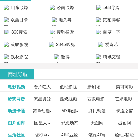
清流畅的观
品吧！
最新好看的
台！整合破
山东欣烨
济南欣烨
568导购
影体验。
动作片、 喜
解软件、整
生物科技有
科技有限公
网
双赢目录
顺为导
岚柏博客
剧片、爱情
合破解游
限公司
司
航-办公运营
片、搞笑片
戏、整合安
360搜索
搜狗搜索
百度一下
工具导航
卓破解软件
等全新电
引擎
策驰影院
2345影视
爱奇艺
影，是影
分享与下
大全
VIP会员
飘花影院
微博
腾讯文档
载！旨在打
网
造一个绿色
网址导航
安全优质软
电影视频
看片狂人
低端影视 |
新剧场-一
件共享站、
紫可可影
资源
泡剧网_最
游戏网游
流星资源
酷燃视频-
西瓜电影-
芒果电影-
更多>>
免费高清
个网盘资
视-紫可可,
豆瓣电影-
动漫卡通
简单动漫-
MX动漫-
腾讯动漫
卡通之窗
更多>>
新电视剧
网-流星蝴
致力于打
西瓜视频
芒果TV网
在线电影
源分享小
免费提供
三毛漫画
图片图库
图星人 -
邪恶动态
大图网
摄图网
更多>>
豆瓣电影
日本动画
最新最全
频道
_www.carto
免费在线
蝶剑官网
造中国领
网站电影
站电影频
电视剧观
站
最新高清
图行天下
生活社区
隔壁网-
AI毕业论
笔灵AI写
绘蛙-智能
更多>>
网
设计图片
图片大全