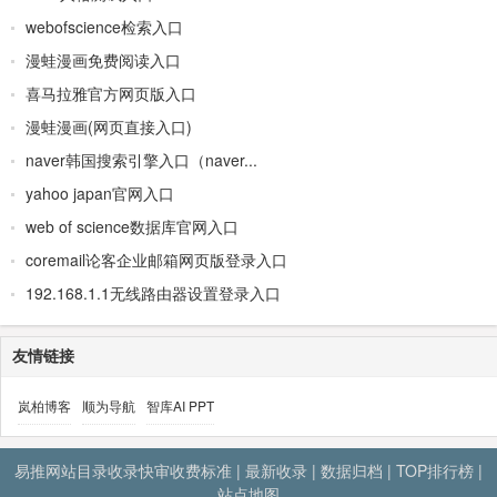
webofscience检索入口
漫蛙漫画免费阅读入口
喜马拉雅官方网页版入口
漫蛙漫画(网页直接入口)
naver韩国搜索引擎入口（naver...
yahoo japan官网入口
web of science数据库官网入口
coremail论客企业邮箱网页版登录入口
192.168.1.1无线路由器设置登录入口
友情链接
岚柏博客
顺为导航
智库AI PPT
易推网站目录收录快审收费标准
|
最新收录
|
数据归档
|
TOP排行榜
|
站点地图