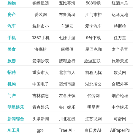
和看过的
中国科学
购物
锦绣星选
五比零海
568导购
红酒木瓜
更多>>
试信息网
博览
信息网
愿填报系
育网
免费下载,
八零小说
各类设计
资源分享
电影电视
淘宝
房产
爱装网
布鲁斯墙
江门市裕
达马克地
更多>>
院
海淘
淘网
网
靓汤官网
统
全集全本
网
辅助神器
网站
格莱美墙
汽车
杭州市小
车通云
爱卡汽车
特斯拉
更多>>
剧，顺便
纸
华墙纸
产
完结txt小
百度有驾
手机
3367手机
七妹手游
9号下载
任万堂
更多>>
纸
客车总量
导购
打分、写
说-书本网
游戏邦
美食
海底捞
康师傅
星巴克咖
麦当劳官
更多>>
网
游戏
调控管理
影评。根
心食谱网
旅游
爱潮汐表
携程旅行
旅游互联_
旅游景点
更多>>
啡
网
信息系统
据你的口
北京旅游
招聘
重庆市人
北京市人
前程无忧
数英网
更多>>
网
景点门票
点评-猫途
味，豆瓣
聘才网
机构
中国电子
宿州市建
湖北省公
合肥外事
更多>>
网
力资源和
力资源和
招聘网
预订
鹰
电影会推
湖北省粮
门户
吉林信息
左各庄镇
代劳网
烟台论坛
更多>>
检验检疫
委网
管局
办
社会保障
社会保障
Tripadvisor
腾讯充值
明星娱乐
青春娱乐
央广娱乐
明星库
中华娱乐
更多>>
荐好电影
食局
网
论坛
业务网
局
网易娱乐
新闻综合
头条新闻
川北在线
江苏龙网
可舒网
更多>>
中心
网
网,
网
给你。
巾帼网
AI工具
gpt-
Trae AI -
白日梦AI-
AIPaperPas
更多>>