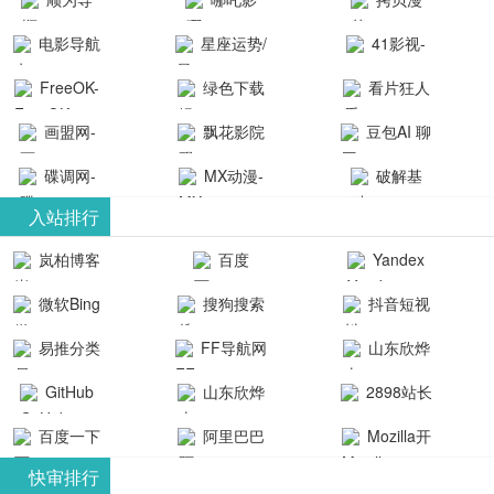
航-办公运营
院-哪吒影院
画-官网
电影导航
星座运势/
41影视-
工具导航
提供最新、
_www.copymango.co
- 免费看电影
最星座/美国
聚合最近好
FreeOK-
绿色下载
看片狂人
最全的高清
动漫综合
就来这！ | 快
神婆星座网
看的电视剧
FreeOK影视
吧
- 高清视频资
画盟网-
电影、电视
飘花影院
豆包AI 聊
导航网-免费
最新电影网
官网-最新影
源免费在线
画师联盟官
剧、动漫和
网
天智能对话
看电影就来
碟调网-
MX动漫-
站-41影视为
破解基
视资源|追剧
观看
网
综艺节目免
网页版入口
这！收录大
碟调网为您
最新最全动
地-精心专注
您提供最新
入站排行
也很卷
_huashilm.com_
费观看。平
量免费看电
提供最新电
漫免费在线
成全短剧电
整合当前互
岚柏博客
百度
Yandex
动漫综合
台内容丰
视剧和2025
影网站！
观看
视剧、电视
联网最新最
搜索
富，更新快
微软Bing
搜狗搜索
抖音短视
年最新电影
剧大全、好
全最优质的
速，支持在
引擎
频
的在线观
软件免费下
看的电视
易推分类
FF导航网
山东欣烨
线观看，满
看，快来碟
剧、最新的
载、资源免
目录网
化工有限公
GitHub
山东欣烨
2898站长
足各类影迷
调电影网在
电影在线观
费共享、技
司
生物科技有
资源平台
需求，提供
百度一下
阿里巴巴
Mozilla开
线观看最新
看，神马影
术教程学习
限公司
无广告、高
全球速卖通
发者
热门影视作
院每天更新
与交流平
快审排行