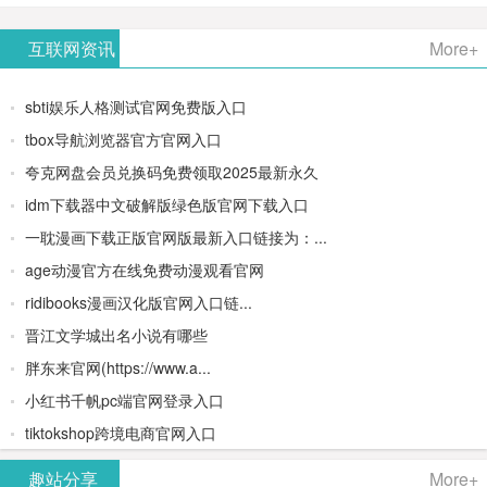
AiPPT -
更多>>
Image-
AI原生集
文生视频
- AI论文写
互联网资讯
More+
一键生成
2：
成开发环
类AIGC创
作平台/免
sbti娱乐人格测试官网免费版入口
高质量
OpenAI最
境/深度集
作平台
费生成千
tbox导航浏览器官方官网入口
夸克网盘会员兑换码免费领取2025最新永久
PPT
新AI图像
成
字大纲
idm下载器中文破解版绿色版官网下载入口
生成器
Doubao-
一耽漫画下载正版官网版最新入口链接为：...
age动漫官方在线免费动漫观看官网
1.5-pro与
ridibooks漫画汉化版官网入口链...
DeepSeek
晋江文学城出名小说有哪些
胖东来官网(https://www.a...
模型
小红书千帆pc端官网登录入口
tiktokshop跨境电商官网入口
趣站分享
More+