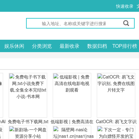
快速收录
娱乐休闲
分类浏览
最新收录
数据归档
TOP排行榜
nAI
免费电子书下载网,txt
低端影视 | 免费高清在
CatOCR: 易飞文字识
器
小说免费下载,全集全
线电影电视剧观看
别, 免费在线图片转文
本完结txt小说-书本网
字