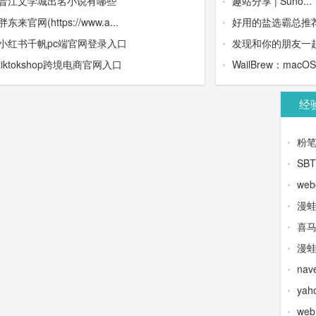
晋江文学城出名小说有哪些
趣站分享 | Suno...
胖东来官网(https://www.a...
好用的盐选霸总推荐 
小红书千帆pc端官网登录入口
发现和你的朋友一起
tiktokshop跨境电商官网入口
WailBrew：macO
经
粉
SB
web
漫
喜
漫蛙
na
yah
we