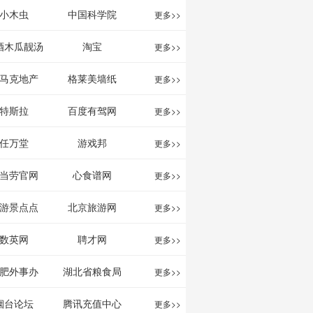
影给你。
分享网站
息网
小木虫
中国科学院
更多>>
酒木瓜靓汤
淘宝
更多>>
官网
马克地产
格莱美墙纸
更多>>
特斯拉
百度有驾网
更多>>
任万堂
游戏邦
更多>>
当劳官网
心食谱网
更多>>
游景点点
北京旅游网
更多>>
评-猫途鹰
数英网
聘才网
更多>>
ipadvisor
肥外事办
湖北省粮食局
更多>>
烟台论坛
腾讯充值中心
更多>>