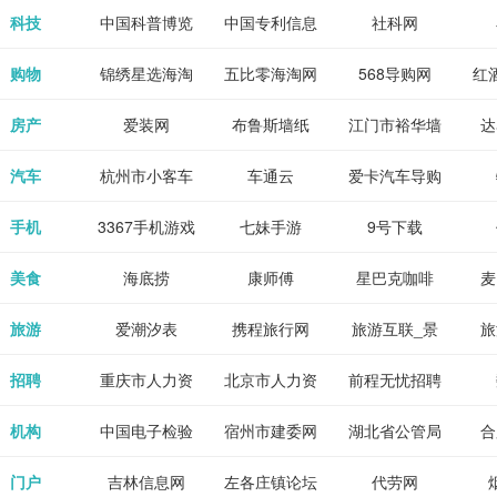
各类设计辅助
源
免费下载,全集
_80txt_八零
考志愿填报系
中公教育网
科技
中国科普博览
中国专利信息
社科网
神器
全本完结txt小
小说网
统
网
购物
锦绣星选海淘
五比零海淘网
568导购网
红
说-书本网
房产
爱装网
布鲁斯墙纸
江门市裕华墙
达
纸
汽车
杭州市小客车
车通云
爱卡汽车导购
总量调控管理
手机
3367手机游戏
七妹手游
9号下载
信息系统
美食
海底捞
康师傅
星巴克咖啡
麦
旅游
爱潮汐表
携程旅行网
旅游互联_景
旅
点门票预订
招聘
重庆市人力资
北京市人力资
前程无忧招聘
Tr
源和社会保障
源和社会保障
网
机构
中国电子检验
宿州市建委网
湖北省公管局
合
局
检疫业务网
门户
吉林信息网
左各庄镇论坛
代劳网