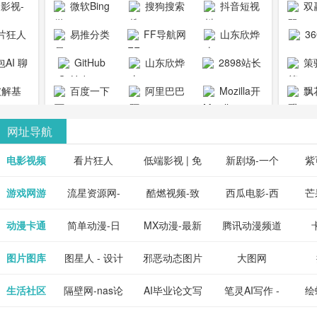
1影视-
微软Bing
搜狗搜索
抖音短视
双
copymango.com_
限
最近好
引擎
频
片狂人
易推分类
FF导航网
山东欣烨
3
综合
电视剧
清视频资
目录网
化工有限公
AI 聊
GitHub
山东欣烨
2898站长
策
电影网
费在线
司
能对话
生物科技有
资源平台
1影视为
解基
百度一下
阿里巴巴
Mozilla开
飘
看
版入口
限公司
心专注
供最新
全球速卖通
发者
网址导航
短剧电
当前互
、电视
最新最
电影视频
看片狂人
低端影视 | 免
新剧场-一个
紫
全、好
优质的
费高清在线电
网盘资源分享
紫
游戏网游
流星资源网-
酷燃视频-致
西瓜电影-西
芒
免费下
电视
最新的
资源免
影电视剧观看
小站
供
流星蝴蝶剑官
力于打造中国
瓜视频网站电
果
动漫卡通
简单动漫-日
MX动漫-最新
腾讯动漫频道
在线观
享、技
网资源下载站
领先的优质短
影频道
本动画BT下载
最全动漫免费
_comic.qq.com_
_ww
图片图库
图星人 - 设计
邪恶动态图片
大图网
神马影
程学习
天更新
流平
节目视频
站
在线观看
动漫综合
图片素材免费
大全
生活社区
隔壁网-nas论
AI毕业论文写
笔灵AI写作 -
绘
好看的
整合破