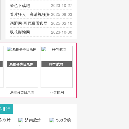
提供最新成全短剧电视剧、电视剧
官网-最新影视资源|追剧也很卷
绿色下载吧
2023-10-27
大全、好看的电视剧、最新的电影
看片狂人 - 高清视频资
2025-08-03
在线观看，神马影院每天更新最新
源免费在线观看
画盟网-画师联盟官网
2025-02-10
好看的动作片、 喜剧片、爱情片、
_huashilm.com_动漫综合
飘花影院网
2023-10-30
搞笑片等全新电影，是影
豆包AI 聊天智能对话网
2025-04-28
页版入口
易推分类目录网
FF导航网
易推分类目录网
FF导航网
审排行
东欣烨
济南欣烨
568导购
科技有
科技有限公
网