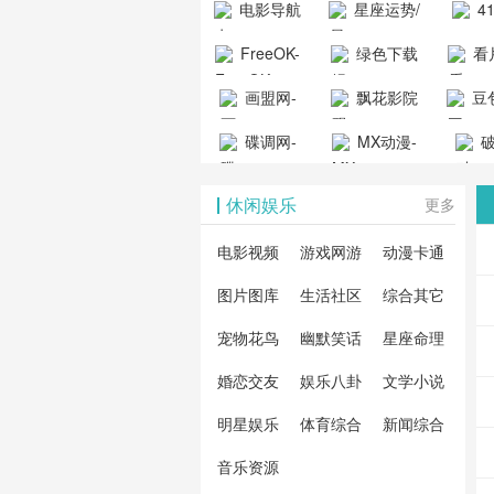
电影导航
星座运势/
4
工具导航
提供最新、
_www.
- 免费看电影
最星座/美国
聚合
FreeOK-
绿色下载
看
山东欣烨化工有限公
最全的高清
动漫
就来这！ | 快
神婆星座网
看的
司
FreeOK影视
吧
- 高
画盟网-
电影、电视
飘花影院
豆包
导航网-免费
最新
官网-最新影
源免
画师联盟官
剧、动漫和
网
天智
看电影就来
碟调网-
MX动漫-
站-4
破
视资源|追剧
观
网
综艺节目免
网页
这！收录大
碟调网为您
最新最全动
地-精
您提
也很卷
_huashilm.com_
费观看。平
休闲娱乐
更多
量免费看电
提供最新电
漫免费在线
成全
整合
动漫综合
台内容丰
视剧和2025
影网站！
观看
视剧
联网
电影视频
游戏网游
动漫卡通
富，更新快
年最新电影
剧大
全最
图片图库
生活社区
综合其它
速，支持在
的在线观
软件
看的
线观看，满
宠物花鸟
幽默笑话
星座命理
看，快来碟
剧、
载、
足各类影迷
调电影网在
电影
费共
婚恋交友
娱乐八卦
文学小说
需求，提供
线观看最新
看，
术教
明星娱乐
体育综合
新闻综合
无广告、高
热门影视作
院每
与交
清流畅的观
音乐资源
品吧！
最新
台！