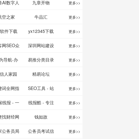
映影片的影讯
、文案创作
我的AI助手
兽AI数字人
九章开物
更多>>
查询及购票服
平台
航空之家
牛品汇
更多>>
务。你可以记
1软件下载
yx12345下载
更多>>
录想看、在看
站
客网SEO众
深圳网站建设
更多>>
和看过的电影
服务平台
为导航-办
易推分类目录
更多>>
电视剧，顺便
运营工具导
网
信人家园
精易论坛
更多>>
打分、写影
航
键词全网指
SEO工具 - 站
更多>>
评。根据你的
数查询
长之家
线报 - 一
线报酷 - 专注
更多>>
口味，豆瓣电
简单且纯粹
线报活动
便找财经网
钱如故
更多>>
影会推荐好电
活动线报资
家公务员局
公务员考试信
更多>>