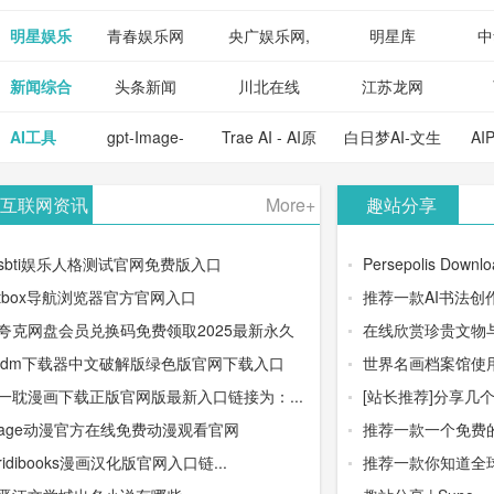
明星娱乐
青春娱乐网
央广娱乐网,
明星库
中
新闻综合
头条新闻
川北在线
江苏龙网
AI工具
gpt-Image-
Trae AI - AI原
白日梦AI-文生
AI
2：OpenAI最
生集成开发环
视频类AIGC
-
互联网资讯
More+
趣站分享
新AI图像生成
境/深度集成
创作平台
平
sbti娱乐人格测试官网免费版入口
Persepolis Downloa
器
Doubao-1.5-
tbox导航浏览器官方官网入口
推荐一款AI书法创
夸克网盘会员兑换码免费领取2025最新永久
在线欣赏珍贵文物与
pro与
idm下载器中文破解版绿色版官网下载入口
世界名画档案馆使用
DeepSeek模
一耽漫画下载正版官网版最新入口链接为：...
[站长推荐]分享几个
age动漫官方在线免费动漫观看官网
推荐一款一个免费的
型
ridibooks漫画汉化版官网入口链...
推荐一款你知道全球