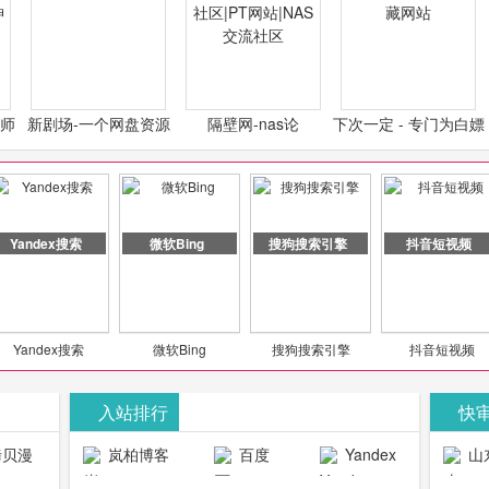
计师
新剧场-一个网盘资源
隔壁网-nas论
下次一定 - 专门为白嫖
类设
分享小站
坛|nas1.cn|nas1|nas
怪开发的宝藏网站
社区|PT网站|NAS交流
社区
Yandex搜索
微软Bing
搜狗搜索引擎
抖音短视频
Yandex搜索
微软Bing
搜狗搜索引擎
抖音短视频
入站排行
快
贝漫
岚柏博客
百度
Yandex
山
官网
搜索
生物