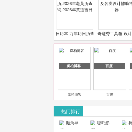
日历本-万年历日历查
奇迹秀工具箱-设
询-2026年日历,2026
必备设计工具及各
年老黄历查询,2026年
计辅助神器
黄道吉日
岚柏博客
百度
岚柏博客
百度
热门排行
山东欣烨化工有限公司
顺为导
哪吒影
拷
航-办公运营
院-哪吒影院
画-