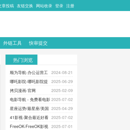
文章投稿
友链交换
网站收录
登录
注册
外链工具
快审提交
热门浏览
顺为导航-办公运营工
2024-08-21
具导航
哪吒影院-哪吒影院提
2025-06-29
供最新、最全的高清电影、电视
拷贝漫画-官网
2025-02-09
剧、动漫和综艺节目免费观看。平
_www.copymango.com_动漫综合
电影导航 - 免费看电影
2025-07-02
台内容丰富，更新快速，支持在线
就来这！ | 快导航网-免费看电影就
星座运势/最星座/美国
2025-04-29
观看，满足各类影迷需求，提供无
来这！收录大量免费看电影网站！
神婆星座网
41影视-聚合最近好看
2025-07-02
广告、高清流畅的观影体验。
的电视剧最新电影网站-41影视为您
FreeOK-FreeOK影视
2025-07-01