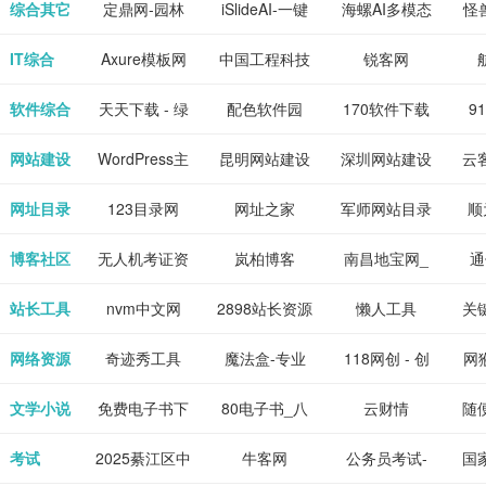
下载网站
坛|nas1.cn|nas1|nas
作-AI毕业设
国内领先的AI
片
综合其它
定鼎网-园林
iSlideAI-一键
海螺AI多模态
怪
、 喜
件、整
、爱情
解游
社区|PT网
计-AI答辩问题
写作助手
景观建筑室内
生成PPT模板
大语言模型
IT综合
Axure模板网
中国工程科技
锐客网
搞笑片
整合安
站|NAS交流社
预测与PPT模
设计资料分享
下载
知识中心
解软件
新电
软件综合
天天下载 - 绿
配色软件园
170软件下载
9
是影
与下
区
板生成
平台
色精品软件应
站
网站建设
WordPress主
昆明网站建设
深圳网站建设
云
旨在打
个绿色
用分享平台
题模板下载_
包
网址目录
123目录网
网址之家
军师网站目录
顺
优质软
爱主题
网址大全
公
博客社区
无人机考证资
岚柏博客
南昌地宝网_
通
享站、
源
讯网
南昌论坛
站长工具
nvm中文网
2898站长资源
懒人工具
关
平台
网络资源
奇迹秀工具
魔法盒-专业
118网创 - 创
网猴
箱-设计师必
的游戏动画特
业项目资源分
个
文学小说
免费电子书下
80电子书_八
云财情
随
备设计工具及
效学习平台
享下载平台
的
载网,txt小说
零电子书
考试
2025綦江区中
牛客网
公务员考试-
国