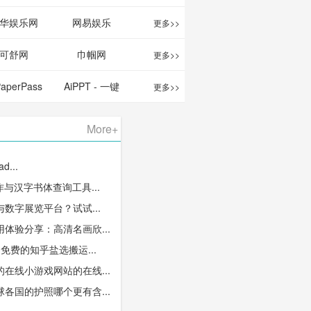
华娱乐网
网易娱乐
更多>>
可舒网
巾帼网
更多>>
PaperPass
AiPPT - 一键
更多>>
 AI论文写作
生成高质量
More+
台/免费生成
PPT
d...
千字大纲
作与汉字书体查询工具...
数字展览平台？试试...
体验分享：高清名画欣...
免费的知乎盐选搬运...
在线小游戏网站的在线...
各国的护照哪个更有含...