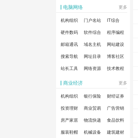
影体验。
动作片
解软
电脑网络
更多
剧片
合破
机构组织
门户名站
IT综合
片、
戏、
卓破
等全
硬件数码
软件综合
程序编程
影，
分享
邮箱通讯
域名主机
网站建设
载！
搜索导航
网址目录
博客社区
造一
安全
站长工具
网络资源
技术教程
件共
商业经济
更多
资
机构组织
银行保险
财经证券
投资理财
商业贸易
广告营销
房产家居
物流快递
食品饮料
服装鞋帽
机械设备
建筑建材