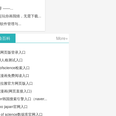
——...
玩你画我猜，无需下载...
S软件管理与...
验百科
More+
笔网页版登录入口
TI人格测试入口
ofscience检索入口
蛙漫画免费阅读入口
马拉雅官方网页版入口
漫画(网页直接入口)
ver韩国搜索引擎入口（naver...
oo japan官网入口
b of science数据库官网入口