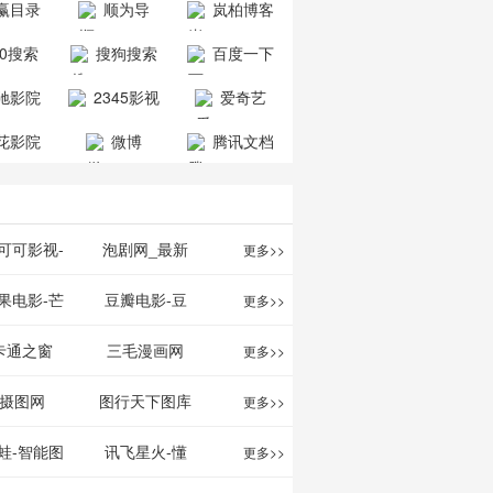
赢目录
顺为导
岚柏博客
公司
司
航-办公运营
60搜索
搜狗搜索
百度一下
工具导航
引擎
驰影院
2345影视
爱奇艺
大全
VIP会员
花影院
微博
腾讯文档
网
可可影视-
泡剧网_最新
更多>>
可可,免费提
电视剧免费在
果电影-芒
豆瓣电影-豆
更多>>
最新高清电
线观看_热播
TV网站电影
瓣电影提供最
卡通之窗
三毛漫画网
更多>>
影
电视剧大全
频道
新的电影介绍
w.cartoonwin.com_
_www.sanmao.com.cn_
摄图网
图行天下图库
更多>>
及评论包括上
动漫原创
动漫原创
蛙-智能图
讯飞星火-懂
更多>>