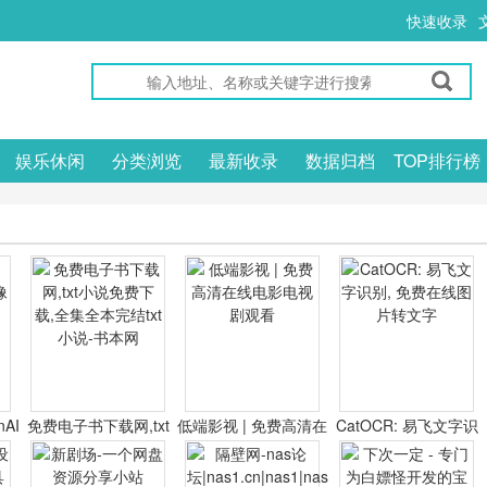
快速收录
娱乐休闲
分类浏览
最新收录
数据归档
TOP排行榜
nAI
免费电子书下载网,txt
低端影视 | 免费高清在
CatOCR: 易飞文字识
器
小说免费下载,全集全
线电影电视剧观看
别, 免费在线图片转文
本完结txt小说-书本网
字