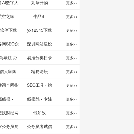
映影片的影讯
、文案创作
我的AI助手
兽AI数字人
九章开物
更多>>
查询及购票服
平台
航空之家
牛品汇
更多>>
务。你可以记
1软件下载
yx12345下载
更多>>
录想看、在看
站
客网SEO众
深圳网站建设
更多>>
和看过的电影
服务平台
为导航-办
易推分类目录
更多>>
电视剧，顺便
运营工具导
网
信人家园
精易论坛
更多>>
打分、写影
航
键词全网指
SEO工具 - 站
更多>>
评。根据你的
数查询
长之家
线报 - 一
线报酷 - 专注
更多>>
口味，豆瓣电
简单且纯粹
线报活动
便找财经网
钱如故
更多>>
影会推荐好电
活动线报资
家公务员局
公务员考试信
更多>>