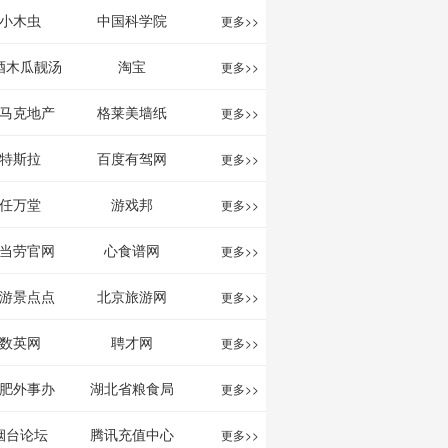
影给你。
分享网站
息网
小木虫
中国科学院
更多>>
酒木瓜靓汤
淘宝
更多>>
官网
马克地产
格莱美墙纸
更多>>
特斯拉
百度有驾网
更多>>
任万堂
游戏邦
更多>>
当劳官网
心食谱网
更多>>
游景点点
北京旅游网
更多>>
评-猫途鹰
数英网
聘才网
更多>>
ipadvisor
肥外事办
湖北省粮食局
更多>>
烟台论坛
腾讯充值中心
更多>>