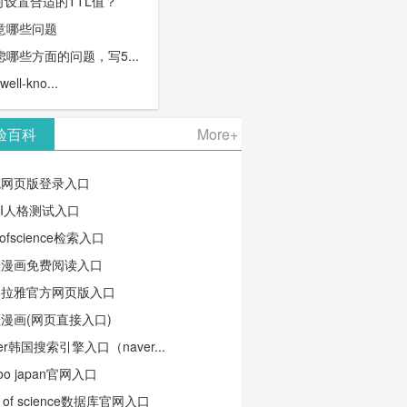
何设置合适的TTL值？
意哪些问题
哪些方面的问题，写5...
l-kno...
验百科
More+
笔网页版登录入口
TI人格测试入口
ofscience检索入口
蛙漫画免费阅读入口
马拉雅官方网页版入口
漫画(网页直接入口)
ver韩国搜索引擎入口（naver...
oo japan官网入口
b of science数据库官网入口