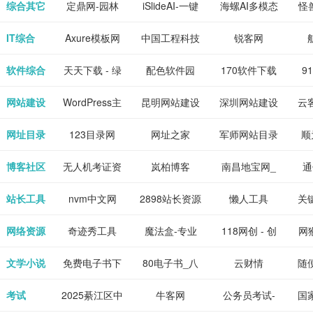
下载网站
坛|nas1.cn|nas1|nas
作-AI毕业设
国内领先的AI
片
综合其它
定鼎网-园林
iSlideAI-一键
海螺AI多模态
怪
、 喜
件、整
、爱情
解游
社区|PT网
计-AI答辩问题
写作助手
景观建筑室内
生成PPT模板
大语言模型
IT综合
Axure模板网
中国工程科技
锐客网
搞笑片
整合安
站|NAS交流社
预测与PPT模
设计资料分享
下载
知识中心
解软件
新电
软件综合
天天下载 - 绿
配色软件园
170软件下载
9
是影
与下
区
板生成
平台
色精品软件应
站
网站建设
WordPress主
昆明网站建设
深圳网站建设
云
旨在打
个绿色
用分享平台
题模板下载_
包
网址目录
123目录网
网址之家
军师网站目录
顺
优质软
爱主题
网址大全
公
博客社区
无人机考证资
岚柏博客
南昌地宝网_
通
享站、
源
讯网
南昌论坛
站长工具
nvm中文网
2898站长资源
懒人工具
关
平台
网络资源
奇迹秀工具
魔法盒-专业
118网创 - 创
网猴
箱-设计师必
的游戏动画特
业项目资源分
个
文学小说
免费电子书下
80电子书_八
云财情
随
备设计工具及
效学习平台
享下载平台
的
载网,txt小说
零电子书
考试
2025綦江区中
牛客网
公务员考试-
国