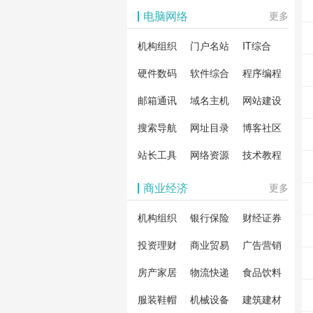
影体验。
动作片
解软
电脑网络
更多
剧片
合破
机构组织
门户名站
IT综合
片、
戏、
卓破
等全
硬件数码
软件综合
程序编程
影，
分享
邮箱通讯
域名主机
网站建设
载！
搜索导航
网址目录
博客社区
造一
安全
站长工具
网络资源
技术教程
件共
商业经济
更多
资
机构组织
银行保险
财经证券
投资理财
商业贸易
广告营销
房产家居
物流快递
食品饮料
服装鞋帽
机械设备
建筑建材