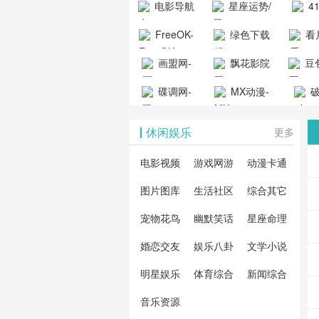
电影导航
星座运势/
4
工具导航
提供最新、
_www.
- 免费看电影
最星座/美国
聚合
FreeOK-
绿色下载
看
山东欣烨化工有限公
最全的高清
动漫
就来这！ | 快
神婆星座网
看的
司
FreeOK影视
吧
- 高
画盟网-
电影、电视
飘花影院
豆包
导航网-免费
最新
官网-最新影
源免
画师联盟官
剧、动漫和
网
天智
看电影就来
碟调网-
MX动漫-
站-4
破
视资源|追剧
观
网
综艺节目免
网页
这！收录大
碟调网为您
最新最全动
地-精
您提
也很卷
_huashilm.com_
费观看。平
休闲娱乐
更多
量免费看电
提供最新电
漫免费在线
成全
整合
动漫综合
台内容丰
视剧和2025
影网站！
观看
视剧
联网
电影视频
游戏网游
动漫卡通
富，更新快
年最新电影
剧大
全最
图片图库
生活社区
综合其它
速，支持在
的在线观
软件
看的
线观看，满
宠物花鸟
幽默笑话
星座命理
看，快来碟
剧、
载、
足各类影迷
调电影网在
电影
费共
婚恋交友
娱乐八卦
文学小说
需求，提供
线观看最新
看，
术教
明星娱乐
体育综合
新闻综合
无广告、高
热门影视作
院每
与交
清流畅的观
音乐资源
品吧！
最新
台！