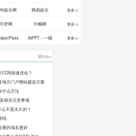
华娱乐网
网易娱乐
更多>>
可舒网
巾帼网
更多>>
PaperPass
AiPPT - 一键
更多>>
 AI论文写作
生成高质量
More+
台/免费生成
PPT
行CDN加速优化？
千字大纲
及地方门户网站建设方案
有什么方法
程及相关注意事项
什么不是永久的？
要吗
注册的域名更好