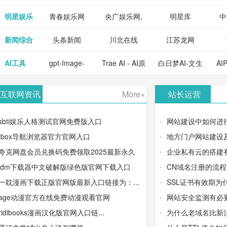
明星娱乐
青春娱乐网
央广娱乐网,
明星库
中
新闻综合
头条新闻
川北在线
江苏龙网
AI工具
gpt-Image-
Trae AI - AI原
白日梦AI-文生
AI
2：OpenAI最
生集成开发环
视频类AIGC
-
互联网资讯
More+
站长运营
新AI图像生成
境/深度集成
创作平台
平
sbti娱乐人格测试官网免费版入口
网站建设中如何进
器
Doubao-1.5-
tbox导航浏览器官方官网入口
地方门户网站建设
夸克网盘会员兑换码免费领取2025最新永久
企业私有云的搭建
pro与
idm下载器中文破解版绿色版官网下载入口
CN域名注册的流
DeepSeek模
一耽漫画下载正版官网版最新入口链接为：...
SSL证书有效期为
age动漫官方在线免费动漫观看官网
网站安全监测有必
型
ridibooks漫画汉化版官网入口链...
为什么老域名比新