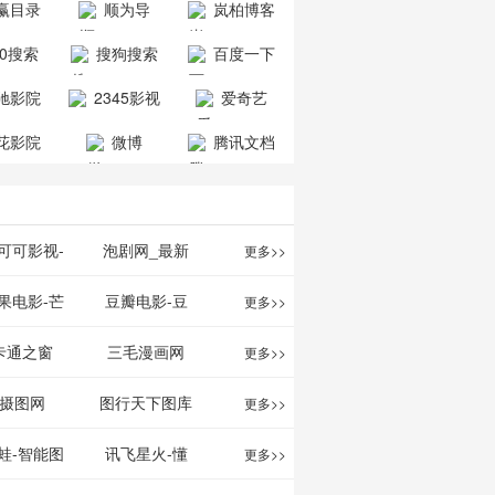
赢目录
顺为导
岚柏博客
公司
司
航-办公运营
60搜索
搜狗搜索
百度一下
工具导航
引擎
驰影院
2345影视
爱奇艺
大全
VIP会员
花影院
微博
腾讯文档
网
可可影视-
泡剧网_最新
更多>>
可可,免费提
电视剧免费在
果电影-芒
豆瓣电影-豆
更多>>
最新高清电
线观看_热播
TV网站电影
瓣电影提供最
卡通之窗
三毛漫画网
更多>>
影
电视剧大全
频道
新的电影介绍
w.cartoonwin.com_
_www.sanmao.com.cn_
摄图网
图行天下图库
更多>>
及评论包括上
动漫原创
动漫原创
蛙-智能图
讯飞星火-懂
更多>>