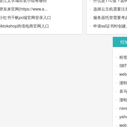
晋江文学城出名小说有哪些
什么是TTL值？如
胖东来官网(https://www.a...
选择云主机需要注
小红书千帆pc端官网登录入口
服务器托管需要考虑
tiktokshop跨境电商官网入口
申请ssl证书时创建.wel
经
粉
SB
web
漫
喜
漫蛙
na
yah
we