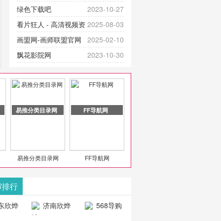
提供最新成全短剧电视剧、电视剧
官网-最新影视资源|追剧也很卷
绿色下载吧
2023-10-27
大全、好看的电视剧、最新的电影
看片狂人 - 高清视频资
2025-08-03
在线观看，神马影院每天更新最新
源免费在线观看
画盟网-画师联盟官网
2025-02-10
好看的动作片、 喜剧片、爱情片、
_huashilm.com_动漫综合
飘花影院网
2023-10-30
搞笑片等全新电影，是影
豆包AI 聊天智能对话网
2025-04-28
页版入口
易推分类目录网
FF导航网
易推分类目录网
FF导航网
审排行
东欣烨
济南欣烨
568导购
科技有
科技有限公
网