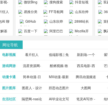
1影视-
微软Bing
搜狗搜索
抖音短视
双
copymango.com_
限
最近好
引擎
频
片狂人
易推分类
FF导航网
山东欣烨
3
综合
电视剧
清视频资
目录网
化工有限公
AI 聊
GitHub
山东欣烨
2898站长
策
电影网
费在线
司
能对话
生物科技有
资源平台
1影视为
解基
百度一下
阿里巴巴
Mozilla开
飘
看
版入口
限公司
心专注
供最新
全球速卖通
发者
网址导航
短剧电
当前互
、电视
最新最
电影视频
看片狂人
低端影视 | 免
新剧场-一个
紫
全、好
优质的
费高清在线电
网盘资源分享
紫
游戏网游
流星资源网-
酷燃视频-致
西瓜电影-西
芒
免费下
电视
最新的
资源免
影电视剧观看
小站
供
流星蝴蝶剑官
力于打造中国
瓜视频网站电
果
动漫卡通
简单动漫-日
MX动漫-最新
腾讯动漫频道
在线观
享、技
网资源下载站
领先的优质短
影频道
本动画BT下载
最全动漫免费
_comic.qq.com_
_ww
图片图库
图星人 - 设计
邪恶动态图片
大图网
神马影
程学习
天更新
流平
节目视频
站
在线观看
动漫综合
图片素材免费
大全
生活社区
隔壁网-nas论
AI毕业论文写
笔灵AI写作 -
绘
好看的
整合破