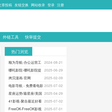
文章投稿
友链交换
网站收录
登录
注册
外链工具
快审提交
热门浏览
顺为导航-办公运营工
2024-08-21
具导航
哪吒影院-哪吒影院提
2025-06-29
供最新、最全的高清电影、电视
拷贝漫画-官网
2025-02-09
剧、动漫和综艺节目免费观看。平
_www.copymango.com_动漫综合
电影导航 - 免费看电影
2025-07-02
台内容丰富，更新快速，支持在线
就来这！ | 快导航网-免费看电影就
星座运势/最星座/美国
2025-04-29
观看，满足各类影迷需求，提供无
来这！收录大量免费看电影网站！
神婆星座网
41影视-聚合最近好看
2025-07-02
广告、高清流畅的观影体验。
的电视剧最新电影网站-41影视为您
FreeOK-FreeOK影视
2025-07-01