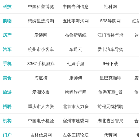
各类设计辅助
源
免费下载,全集
_80txt_八零
考志愿填报系
中公教育网
科技
中国科普博览
中国专利信息
社科网
神器
全本完结txt小
小说网
统
网
购物
锦绣星选海淘
五比零海淘网
568导购网
红
说-书本网
房产
爱装网
布鲁斯墙纸
江门市裕华墙
达
纸
汽车
杭州市小客车
车通云
爱卡汽车导购
总量调控管理
手机
3367手机游戏
七妹手游
9号下载
信息系统
美食
海底捞
康师傅
星巴克咖啡
麦
旅游
爱潮汐表
携程旅行网
旅游互联_景
旅
点门票预订
招聘
重庆市人力资
北京市人力资
前程无忧招聘
Tr
源和社会保障
源和社会保障
网
机构
中国电子检验
宿州市建委网
湖北省公管局
合
局
检疫业务网
门户
吉林信息网
左各庄镇论坛
代劳网