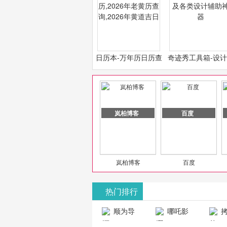
日历本-万年历日历查
奇迹秀工具箱-设
询-2026年日历,2026
必备设计工具及各
年老黄历查询,2026年
计辅助神器
黄道吉日
岚柏博客
百度
岚柏博客
百度
热门排行
山东欣烨化工有限公司
顺为导
哪吒影
拷
航-办公运营
院-哪吒影院
画-