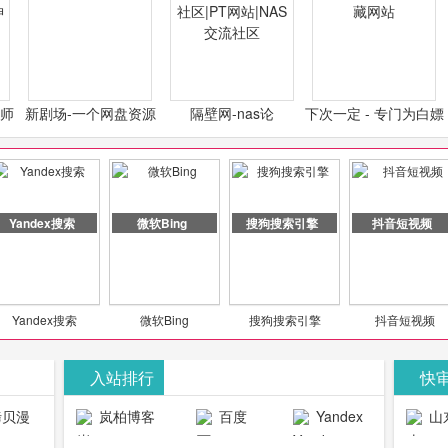
计师
新剧场-一个网盘资源
隔壁网-nas论
下次一定 - 专门为白嫖
类设
分享小站
坛|nas1.cn|nas1|nas
怪开发的宝藏网站
社区|PT网站|NAS交流
社区
Yandex搜索
微软Bing
搜狗搜索引擎
抖音短视频
Yandex搜索
微软Bing
搜狗搜索引擎
抖音短视频
入站排行
快
贝漫
岚柏博客
百度
Yandex
山
官网
搜索
生物