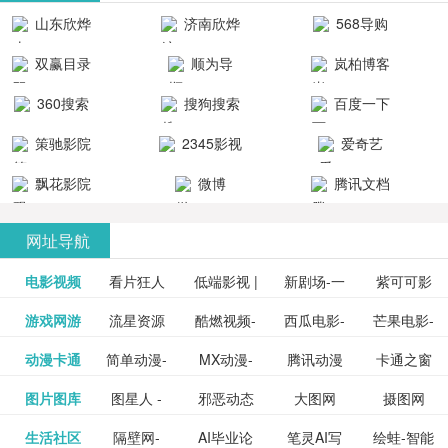
清流畅的观
品吧！
最新好看的
台！整合破
山东欣烨
济南欣烨
568导购
影体验。
动作片、 喜
解软件、整
生物科技有
科技有限公
网
双赢目录
顺为导
岚柏博客
剧片、爱情
合破解游
限公司
司
航-办公运营
片、搞笑片
戏、整合安
360搜索
搜狗搜索
百度一下
工具导航
卓破解软件
等全新电
引擎
策驰影院
2345影视
爱奇艺
影，是影
分享与下
大全
VIP会员
飘花影院
微博
腾讯文档
载！旨在打
网
造一个绿色
网址导航
安全优质软
电影视频
看片狂人
低端影视 |
新剧场-一
件共享站、
紫可可影
资源
泡剧网_最
游戏网游
流星资源
酷燃视频-
西瓜电影-
芒果电影-
更多>>
免费高清
个网盘资
视-紫可可,
豆瓣电影-
动漫卡通
简单动漫-
MX动漫-
腾讯动漫
卡通之窗
更多>>
新电视剧
网-流星蝴
致力于打
西瓜视频
芒果TV网
在线电影
源分享小
免费提供
三毛漫画
图片图库
图星人 -
邪恶动态
大图网
摄图网
更多>>
豆瓣电影
日本动画
最新最全
频道
_www.carto
免费在线
蝶剑官网
造中国领
网站电影
站电影频
电视剧观
站
最新高清
图行天下
生活社区
隔壁网-
AI毕业论
笔灵AI写
绘蛙-智能
更多>>
网
设计图片
图片大全