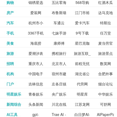
和看过的
中国科学
购物
锦绣星选
五比零海
568导购
红酒木瓜
更多>>
试信息网
博览
信息网
愿填报系
育网
免费下载,
八零小说
各类设计
资源分享
电影电视
淘宝
房产
爱装网
布鲁斯墙
江门市裕
达马克地
更多>>
院
海淘
淘网
网
靓汤官网
统
全集全本
网
辅助神器
网站
格莱美墙
汽车
杭州市小
车通云
爱卡汽车
特斯拉
更多>>
剧，顺便
纸
华墙纸
产
完结txt小
百度有驾
手机
3367手机
七妹手游
9号下载
任万堂
更多>>
纸
客车总量
导购
打分、写
说-书本网
游戏邦
美食
海底捞
康师傅
星巴克咖
麦当劳官
更多>>
网
游戏
调控管理
影评。根
心食谱网
旅游
爱潮汐表
携程旅行
旅游互联_
旅游景点
更多>>
啡
网
信息系统
据你的口
北京旅游
招聘
重庆市人
北京市人
前程无忧
数英网
更多>>
网
景点门票
点评-猫途
味，豆瓣
聘才网
机构
中国电子
宿州市建
湖北省公
合肥外事
更多>>
网
力资源和
力资源和
招聘网
预订
鹰
电影会推
湖北省粮
门户
吉林信息
左各庄镇
代劳网
烟台论坛
更多>>
检验检疫
委网
管局
办
社会保障
社会保障
Tripadvisor
腾讯充值
明星娱乐
青春娱乐
央广娱乐
明星库
中华娱乐
更多>>
荐好电影
食局
网
论坛
业务网
局
网易娱乐
新闻综合
头条新闻
川北在线
江苏龙网
可舒网
更多>>
中心
网
网,
网
给你。
巾帼网
AI工具
gpt-
Trae AI -
白日梦AI-
AIPaperPas
更多>>