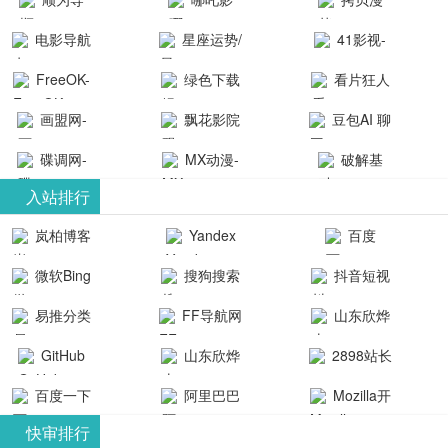
航-办公运营
院-哪吒影院
画-官网
电影导航
星座运势/
41影视-
工具导航
提供最新、
_www.copymango.co
- 免费看电影
最星座/美国
聚合最近好
FreeOK-
绿色下载
看片狂人
最全的高清
动漫综合
就来这！ | 快
神婆星座网
看的电视剧
FreeOK影视
吧
- 高清视频资
画盟网-
电影、电视
飘花影院
豆包AI 聊
导航网-免费
最新电影网
官网-最新影
源免费在线
画师联盟官
剧、动漫和
网
天智能对话
看电影就来
碟调网-
MX动漫-
站-41影视为
破解基
视资源|追剧
观看
网
综艺节目免
网页版入口
这！收录大
碟调网为您
最新最全动
地-精心专注
您提供最新
入站排行
也很卷
_huashilm.com_
费观看。平
量免费看电
提供最新电
漫免费在线
成全短剧电
整合当前互
岚柏博客
Yandex
百度
动漫综合
台内容丰
视剧和2025
影网站！
观看
视剧、电视
联网最新最
搜索
富，更新快
微软Bing
搜狗搜索
抖音短视
年最新电影
剧大全、好
全最优质的
速，支持在
引擎
频
的在线观
软件免费下
看的电视
易推分类
FF导航网
山东欣烨
线观看，满
看，快来碟
剧、最新的
载、资源免
目录网
化工有限公
GitHub
山东欣烨
2898站长
足各类影迷
调电影网在
电影在线观
费共享、技
司
生物科技有
资源平台
需求，提供
百度一下
阿里巴巴
Mozilla开
线观看最新
看，神马影
术教程学习
限公司
无广告、高
全球速卖通
发者
热门影视作
院每天更新
与交流平
快审排行