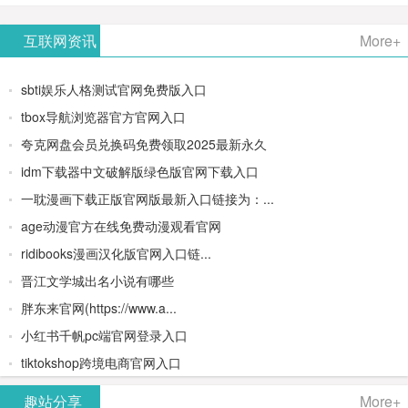
AiPPT -
更多>>
Image-
AI原生集
文生视频
- AI论文写
互联网资讯
More+
一键生成
2：
成开发环
类AIGC创
作平台/免
sbti娱乐人格测试官网免费版入口
高质量
OpenAI最
境/深度集
作平台
费生成千
tbox导航浏览器官方官网入口
夸克网盘会员兑换码免费领取2025最新永久
PPT
新AI图像
成
字大纲
idm下载器中文破解版绿色版官网下载入口
生成器
Doubao-
一耽漫画下载正版官网版最新入口链接为：...
age动漫官方在线免费动漫观看官网
1.5-pro与
ridibooks漫画汉化版官网入口链...
DeepSeek
晋江文学城出名小说有哪些
胖东来官网(https://www.a...
模型
小红书千帆pc端官网登录入口
tiktokshop跨境电商官网入口
趣站分享
More+