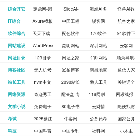
提供最新
BT下载站
动漫免费
_comic.qq.com_
动漫原创
观看_热播
资源下载
先的优质
频道
道
看
电影
讯飞星火-
综合其它
定鼎网-园
iSlideAI-
海螺AI多
怪兽AI数
更多>>
图库
nas论
文写作-AI
作 - 国内
图片、文
_www.sanmao.com.cn_
素材免费
的电影介
在线观看
动漫综合
电视剧大
站
短节目视
九章开物
IT综合
Axure模板
中国工程
锐客网
航空之家
更多>>
懂我的AI
林景观建
一键生成
模态大语
字人
坛|nas1.cn|nas1|nas
毕业设计-
领先的AI
案创作平
动漫原创
下载网站
绍及评论
全
频
牛品汇
软件综合
天天下载 -
配色软件
170软件
91软件下
更多>>
网
科技知识
助手
筑室内设
PPT模板
言模型
社区|PT网
AI答辩问
写作助手
台
包括上映
yx12345
网站建设
WordPress
昆明网站
深圳网站
云客网
更多>>
绿色精品
园
下载站
载
中心
计资料分
下载
站|NAS交
题预测与
影片的影
深圳网站
网址目录
123目录
网址之家
军师网站
顺为导航-
更多>>
下载站
主题模板
建设
建设
SEO众包
软件应用
享平台
流社区
PPT模板
易推分类
博客社区
无人机考
岚柏博客
南昌地宝
通信人家
更多>>
讯查询及
建设
网
目录网址
办公运营
下载_爱主
服务平台
分享平台
生成
精易论坛
站长工具
nvm中文
2898站长
懒人工具
关键词全
更多>>
目录网
证资讯网
网_南昌论
园
购票服
大全
工具导航
题
SEO工具
网络资源
奇迹秀工
魔法盒-专
118网创 -
网猴线报 -
更多>>
网
资源平台
网指数查
坛
务。你可
线报酷 -
文学小说
免费电子
80电子书
云财情
随便找财
更多>>
- 站长之家
具箱-设计
业的游戏
创业项目
一个简单
询
以记录想
钱如故
考试
2025綦江
牛客网
公务员考
国家公务
更多>>
专注线报
书下载
_八零电子
经网
师必备设
动画特效
资源分享
且纯粹的
看、在看
公务员考
科技
中国科普
中国专利
社科网
小木虫
更多>>
区中考志
试-中公教
员局
活动
网,txt小说
书_80txt_
计工具及
学习平台
下载平台
活动线报