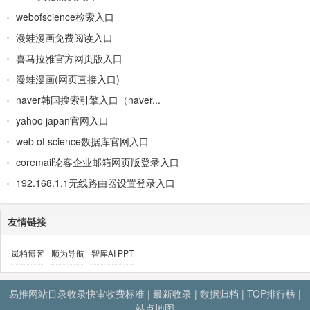
webofscience检索入口
漫蛙漫画免费阅读入口
喜马拉雅官方网页版入口
漫蛙漫画(网页直接入口)
naver韩国搜索引擎入口（naver...
yahoo japan官网入口
web of science数据库官网入口
coremail论客企业邮箱网页版登录入口
192.168.1.1无线路由器设置登录入口
友情链接
岚柏博客
顺为导航
智库AI PPT
易推网站目录收录快审收费标准
|
最新收录
|
数据归档
|
TOP排行榜
|
站点地图