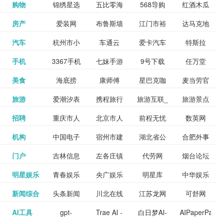
和看过的
中国科学
购物
锦绣星选
五比零海
568导购
红酒木瓜
更多>>
试信息网
博览
信息网
愿填报系
育网
免费下载,
八零小说
各类设计
资源分享
电影电视
淘宝
房产
爱装网
布鲁斯墙
江门市裕
达马克地
更多>>
院
海淘
淘网
网
靓汤官网
统
全集全本
网
辅助神器
网站
格莱美墙
汽车
杭州市小
车通云
爱卡汽车
特斯拉
更多>>
剧，顺便
纸
华墙纸
产
完结txt小
百度有驾
手机
3367手机
七妹手游
9号下载
任万堂
更多>>
纸
客车总量
导购
打分、写
说-书本网
游戏邦
美食
海底捞
康师傅
星巴克咖
麦当劳官
更多>>
网
游戏
调控管理
影评。根
心食谱网
旅游
爱潮汐表
携程旅行
旅游互联_
旅游景点
更多>>
啡
网
信息系统
据你的口
北京旅游
招聘
重庆市人
北京市人
前程无忧
数英网
更多>>
网
景点门票
点评-猫途
味，豆瓣
聘才网
机构
中国电子
宿州市建
湖北省公
合肥外事
更多>>
网
力资源和
力资源和
招聘网
预订
鹰
电影会推
湖北省粮
门户
吉林信息
左各庄镇
代劳网
烟台论坛
更多>>
检验检疫
委网
管局
办
社会保障
社会保障
Tripadvisor
腾讯充值
明星娱乐
青春娱乐
央广娱乐
明星库
中华娱乐
更多>>
荐好电影
食局
网
论坛
业务网
局
网易娱乐
新闻综合
头条新闻
川北在线
江苏龙网
可舒网
更多>>
中心
网
网,
网
给你。
巾帼网
AI工具
gpt-
Trae AI -
白日梦AI-
AIPaperPas
更多>>