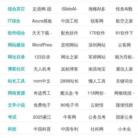
提供最新
BT下载站
动漫免费
_comic.qq.com_
动漫原创
观看_热播
资源下载
先的优质
频道
道
看
电影
讯飞星火-
综合其它
定鼎网-园
iSlideAI-
海螺AI多
怪兽AI数
更多>>
图库
nas论
文写作-AI
作 - 国内
图片、文
_www.sanmao.com.cn_
素材免费
的电影介
在线观看
动漫综合
电视剧大
站
短节目视
九章开物
IT综合
Axure模板
中国工程
锐客网
航空之家
更多>>
懂我的AI
林景观建
一键生成
模态大语
字人
坛|nas1.cn|nas1|nas
毕业设计-
领先的AI
案创作平
动漫原创
下载网站
绍及评论
全
频
牛品汇
软件综合
天天下载 -
配色软件
170软件
91软件下
更多>>
网
科技知识
助手
筑室内设
PPT模板
言模型
社区|PT网
AI答辩问
写作助手
台
包括上映
yx12345
网站建设
WordPress
昆明网站
深圳网站
云客网
更多>>
绿色精品
园
下载站
载
中心
计资料分
下载
站|NAS交
题预测与
影片的影
深圳网站
网址目录
123目录
网址之家
军师网站
顺为导航-
更多>>
下载站
主题模板
建设
建设
SEO众包
软件应用
享平台
流社区
PPT模板
易推分类
博客社区
无人机考
岚柏博客
南昌地宝
通信人家
更多>>
讯查询及
建设
网
目录网址
办公运营
下载_爱主
服务平台
分享平台
生成
精易论坛
站长工具
nvm中文
2898站长
懒人工具
关键词全
更多>>
目录网
证资讯网
网_南昌论
园
购票服
大全
工具导航
题
SEO工具
网络资源
奇迹秀工
魔法盒-专
118网创 -
网猴线报 -
更多>>
网
资源平台
网指数查
坛
务。你可
线报酷 -
文学小说
免费电子
80电子书
云财情
随便找财
更多>>
- 站长之家
具箱-设计
业的游戏
创业项目
一个简单
询
以记录想
钱如故
考试
2025綦江
牛客网
公务员考
国家公务
更多>>
专注线报
书下载
_八零电子
经网
师必备设
动画特效
资源分享
且纯粹的
看、在看
公务员考
科技
中国科普
中国专利
社科网
小木虫
更多>>
区中考志
试-中公教
员局
活动
网,txt小说
书_80txt_
计工具及
学习平台
下载平台
活动线报