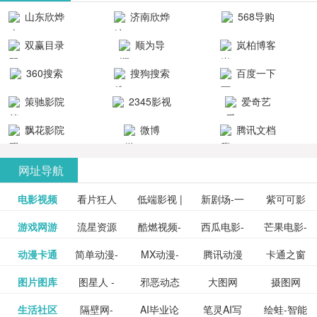
清流畅的观
品吧！
最新好看的
台！整合破
山东欣烨
济南欣烨
568导购
影体验。
动作片、 喜
解软件、整
生物科技有
科技有限公
网
双赢目录
顺为导
岚柏博客
剧片、爱情
合破解游
限公司
司
航-办公运营
片、搞笑片
戏、整合安
360搜索
搜狗搜索
百度一下
工具导航
卓破解软件
等全新电
引擎
策驰影院
2345影视
爱奇艺
影，是影
分享与下
大全
VIP会员
飘花影院
微博
腾讯文档
载！旨在打
网
造一个绿色
网址导航
安全优质软
电影视频
看片狂人
低端影视 |
新剧场-一
件共享站、
紫可可影
资源
泡剧网_最
游戏网游
流星资源
酷燃视频-
西瓜电影-
芒果电影-
更多>>
免费高清
个网盘资
视-紫可可,
豆瓣电影-
动漫卡通
简单动漫-
MX动漫-
腾讯动漫
卡通之窗
更多>>
新电视剧
网-流星蝴
致力于打
西瓜视频
芒果TV网
在线电影
源分享小
免费提供
三毛漫画
图片图库
图星人 -
邪恶动态
大图网
摄图网
更多>>
豆瓣电影
日本动画
最新最全
频道
_www.carto
免费在线
蝶剑官网
造中国领
网站电影
站电影频
电视剧观
站
最新高清
图行天下
生活社区
隔壁网-
AI毕业论
笔灵AI写
绘蛙-智能
更多>>
网
设计图片
图片大全