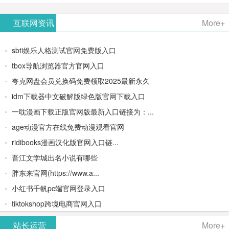
AiPPT -
更多>>
Image-
AI原生集
文生视频
- AI论文写
互联网资讯
More+
一键生成
2：
成开发环
类AIGC创
作平台/免
sbti娱乐人格测试官网免费版入口
高质量
OpenAI最
境/深度集
作平台
费生成千
tbox导航浏览器官方官网入口
夸克网盘会员兑换码免费领取2025最新永久
PPT
新AI图像
成
字大纲
idm下载器中文破解版绿色版官网下载入口
生成器
Doubao-
一耽漫画下载正版官网版最新入口链接为：...
age动漫官方在线免费动漫观看官网
1.5-pro与
ridibooks漫画汉化版官网入口链...
DeepSeek
晋江文学城出名小说有哪些
胖东来官网(https://www.a...
模型
小红书千帆pc端官网登录入口
tiktokshop跨境电商官网入口
站长运营
More+