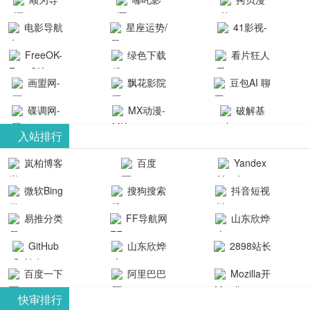
航-办公运营
院-哪吒影院
画-官网
电影导航
星座运势/
41影视-
工具导航
提供最新、
_www.copymango.co
- 免费看电影
最星座/美国
聚合最近好
FreeOK-
绿色下载
看片狂人
最全的高清
动漫综合
就来这！ | 快
神婆星座网
看的电视剧
FreeOK影视
吧
- 高清视频资
画盟网-
电影、电视
飘花影院
豆包AI 聊
导航网-免费
最新电影网
官网-最新影
源免费在线
画师联盟官
剧、动漫和
网
天智能对话
看电影就来
碟调网-
MX动漫-
站-41影视为
破解基
视资源|追剧
观看
网
综艺节目免
网页版入口
这！收录大
碟调网为您
最新最全动
地-精心专注
您提供最新
入站排行
也很卷
_huashilm.com_
费观看。平
量免费看电
提供最新电
漫免费在线
成全短剧电
整合当前互
岚柏博客
百度
Yandex
动漫综合
台内容丰
视剧和2025
影网站！
观看
视剧、电视
联网最新最
搜索
富，更新快
微软Bing
搜狗搜索
抖音短视
年最新电影
剧大全、好
全最优质的
速，支持在
引擎
频
的在线观
软件免费下
看的电视
易推分类
FF导航网
山东欣烨
线观看，满
看，快来碟
剧、最新的
载、资源免
目录网
化工有限公
GitHub
山东欣烨
2898站长
足各类影迷
调电影网在
电影在线观
费共享、技
司
生物科技有
资源平台
需求，提供
百度一下
阿里巴巴
Mozilla开
线观看最新
看，神马影
术教程学习
限公司
无广告、高
全球速卖通
发者
热门影视作
院每天更新
与交流平
快审排行