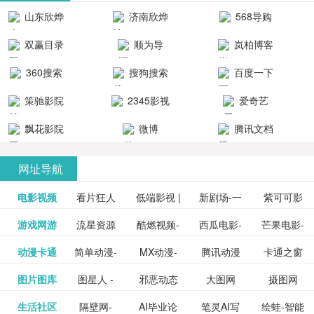
清流畅的观
品吧！
最新好看的
台！整合破
山东欣烨
济南欣烨
568导购
影体验。
动作片、 喜
解软件、整
生物科技有
科技有限公
网
双赢目录
顺为导
岚柏博客
剧片、爱情
合破解游
限公司
司
航-办公运营
片、搞笑片
戏、整合安
360搜索
搜狗搜索
百度一下
工具导航
卓破解软件
等全新电
引擎
策驰影院
2345影视
爱奇艺
影，是影
分享与下
大全
VIP会员
飘花影院
微博
腾讯文档
载！旨在打
网
造一个绿色
网址导航
安全优质软
电影视频
看片狂人
低端影视 |
新剧场-一
件共享站、
紫可可影
资源
泡剧网_最
游戏网游
流星资源
酷燃视频-
西瓜电影-
芒果电影-
更多>>
免费高清
个网盘资
视-紫可可,
豆瓣电影-
动漫卡通
简单动漫-
MX动漫-
腾讯动漫
卡通之窗
更多>>
新电视剧
网-流星蝴
致力于打
西瓜视频
芒果TV网
在线电影
源分享小
免费提供
三毛漫画
图片图库
图星人 -
邪恶动态
大图网
摄图网
更多>>
豆瓣电影
日本动画
最新最全
频道
_www.carto
免费在线
蝶剑官网
造中国领
网站电影
站电影频
电视剧观
站
最新高清
图行天下
生活社区
隔壁网-
AI毕业论
笔灵AI写
绘蛙-智能
更多>>
网
设计图片
图片大全