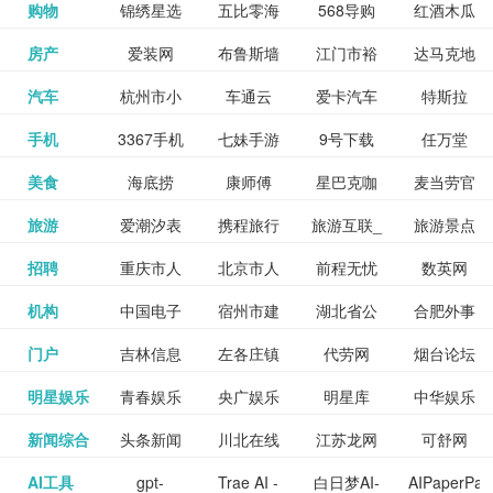
和看过的
中国科学
购物
锦绣星选
五比零海
568导购
红酒木瓜
更多>>
试信息网
博览
信息网
愿填报系
育网
免费下载,
八零小说
各类设计
资源分享
电影电视
淘宝
房产
爱装网
布鲁斯墙
江门市裕
达马克地
更多>>
院
海淘
淘网
网
靓汤官网
统
全集全本
网
辅助神器
网站
格莱美墙
汽车
杭州市小
车通云
爱卡汽车
特斯拉
更多>>
剧，顺便
纸
华墙纸
产
完结txt小
百度有驾
手机
3367手机
七妹手游
9号下载
任万堂
更多>>
纸
客车总量
导购
打分、写
说-书本网
游戏邦
美食
海底捞
康师傅
星巴克咖
麦当劳官
更多>>
网
游戏
调控管理
影评。根
心食谱网
旅游
爱潮汐表
携程旅行
旅游互联_
旅游景点
更多>>
啡
网
信息系统
据你的口
北京旅游
招聘
重庆市人
北京市人
前程无忧
数英网
更多>>
网
景点门票
点评-猫途
味，豆瓣
聘才网
机构
中国电子
宿州市建
湖北省公
合肥外事
更多>>
网
力资源和
力资源和
招聘网
预订
鹰
电影会推
湖北省粮
门户
吉林信息
左各庄镇
代劳网
烟台论坛
更多>>
检验检疫
委网
管局
办
社会保障
社会保障
Tripadvisor
腾讯充值
明星娱乐
青春娱乐
央广娱乐
明星库
中华娱乐
更多>>
荐好电影
食局
网
论坛
业务网
局
网易娱乐
新闻综合
头条新闻
川北在线
江苏龙网
可舒网
更多>>
中心
网
网,
网
给你。
巾帼网
AI工具
gpt-
Trae AI -
白日梦AI-
AIPaperPas
更多>>