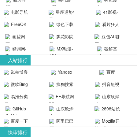
航-办公运营
院-哪吒影院
画-官网
电影导航
星座运势/
41影视-
工具导航
提供最新、
_www.copymango.co
- 免费看电影
最星座/美国
聚合最近好
FreeOK-
绿色下载
看片狂人
最全的高清
动漫综合
就来这！ | 快
神婆星座网
看的电视剧
FreeOK影视
吧
- 高清视频资
画盟网-
电影、电视
飘花影院
豆包AI 聊
导航网-免费
最新电影网
官网-最新影
源免费在线
画师联盟官
剧、动漫和
网
天智能对话
看电影就来
碟调网-
MX动漫-
站-41影视为
破解基
视资源|追剧
观看
网
综艺节目免
网页版入口
这！收录大
碟调网为您
最新最全动
地-精心专注
您提供最新
入站排行
也很卷
_huashilm.com_
费观看。平
量免费看电
提供最新电
漫免费在线
成全短剧电
整合当前互
岚柏博客
Yandex
百度
动漫综合
台内容丰
视剧和2025
影网站！
观看
视剧、电视
联网最新最
搜索
富，更新快
微软Bing
搜狗搜索
抖音短视
年最新电影
剧大全、好
全最优质的
速，支持在
引擎
频
的在线观
软件免费下
看的电视
易推分类
FF导航网
山东欣烨
线观看，满
看，快来碟
剧、最新的
载、资源免
目录网
化工有限公
GitHub
山东欣烨
2898站长
足各类影迷
调电影网在
电影在线观
费共享、技
司
生物科技有
资源平台
需求，提供
百度一下
阿里巴巴
Mozilla开
线观看最新
看，神马影
术教程学习
限公司
无广告、高
全球速卖通
发者
热门影视作
院每天更新
与交流平
快审排行