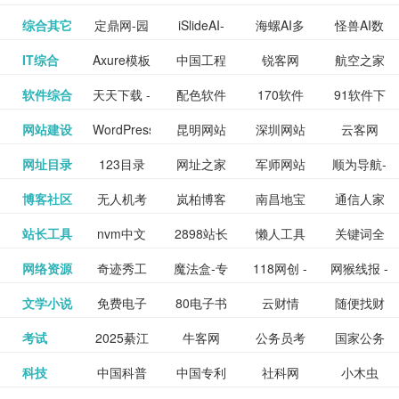
提供最新
BT下载站
动漫免费
_comic.qq.com_
动漫原创
观看_热播
资源下载
先的优质
频道
道
看
电影
讯飞星火-
综合其它
定鼎网-园
iSlideAI-
海螺AI多
怪兽AI数
更多>>
图库
nas论
文写作-AI
作 - 国内
图片、文
_www.sanmao.com.cn_
素材免费
的电影介
在线观看
动漫综合
电视剧大
站
短节目视
九章开物
IT综合
Axure模板
中国工程
锐客网
航空之家
更多>>
懂我的AI
林景观建
一键生成
模态大语
字人
坛|nas1.cn|nas1|nas
毕业设计-
领先的AI
案创作平
动漫原创
下载网站
绍及评论
全
频
牛品汇
软件综合
天天下载 -
配色软件
170软件
91软件下
更多>>
网
科技知识
助手
筑室内设
PPT模板
言模型
社区|PT网
AI答辩问
写作助手
台
包括上映
yx12345
网站建设
WordPress
昆明网站
深圳网站
云客网
更多>>
绿色精品
园
下载站
载
中心
计资料分
下载
站|NAS交
题预测与
影片的影
深圳网站
网址目录
123目录
网址之家
军师网站
顺为导航-
更多>>
下载站
主题模板
建设
建设
SEO众包
软件应用
享平台
流社区
PPT模板
易推分类
博客社区
无人机考
岚柏博客
南昌地宝
通信人家
更多>>
讯查询及
建设
网
目录网址
办公运营
下载_爱主
服务平台
分享平台
生成
精易论坛
站长工具
nvm中文
2898站长
懒人工具
关键词全
更多>>
目录网
证资讯网
网_南昌论
园
购票服
大全
工具导航
题
SEO工具
网络资源
奇迹秀工
魔法盒-专
118网创 -
网猴线报 -
更多>>
网
资源平台
网指数查
坛
务。你可
线报酷 -
文学小说
免费电子
80电子书
云财情
随便找财
更多>>
- 站长之家
具箱-设计
业的游戏
创业项目
一个简单
询
以记录想
钱如故
考试
2025綦江
牛客网
公务员考
国家公务
更多>>
专注线报
书下载
_八零电子
经网
师必备设
动画特效
资源分享
且纯粹的
看、在看
公务员考
科技
中国科普
中国专利
社科网
小木虫
更多>>
区中考志
试-中公教
员局
活动
网,txt小说
书_80txt_
计工具及
学习平台
下载平台
活动线报