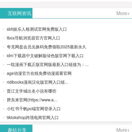
AiPPT -
更多>>
Image-
AI原生集
文生视频
- AI论文写
互联网资讯
More+
一键生成
2：
成开发环
类AIGC创
作平台/免
sbti娱乐人格测试官网免费版入口
高质量
OpenAI最
境/深度集
作平台
费生成千
tbox导航浏览器官方官网入口
夸克网盘会员兑换码免费领取2025最新永久
PPT
新AI图像
成
字大纲
idm下载器中文破解版绿色版官网下载入口
生成器
Doubao-
一耽漫画下载正版官网版最新入口链接为：...
age动漫官方在线免费动漫观看官网
1.5-pro与
ridibooks漫画汉化版官网入口链...
DeepSeek
晋江文学城出名小说有哪些
胖东来官网(https://www.a...
模型
小红书千帆pc端官网登录入口
tiktokshop跨境电商官网入口
趣站分享
More+