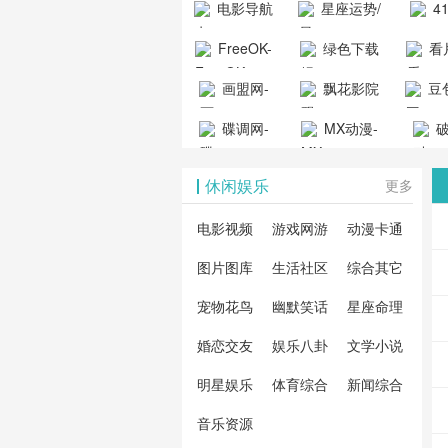
电影导航
星座运势/
4
工具导航
提供最新、
_www.
- 免费看电影
最星座/美国
聚合
FreeOK-
绿色下载
看
山东欣烨化工有限公
最全的高清
动漫
就来这！ | 快
神婆星座网
看的
司
FreeOK影视
吧
- 高
画盟网-
电影、电视
飘花影院
豆包
导航网-免费
最新
官网-最新影
源免
画师联盟官
剧、动漫和
网
天智
看电影就来
碟调网-
MX动漫-
站-4
破
视资源|追剧
观
网
综艺节目免
网页
这！收录大
碟调网为您
最新最全动
地-精
您提
也很卷
_huashilm.com_
费观看。平
休闲娱乐
更多
量免费看电
提供最新电
漫免费在线
成全
整合
动漫综合
台内容丰
视剧和2025
影网站！
观看
视剧
联网
电影视频
游戏网游
动漫卡通
富，更新快
年最新电影
剧大
全最
图片图库
生活社区
综合其它
速，支持在
的在线观
软件
看的
线观看，满
宠物花鸟
幽默笑话
星座命理
看，快来碟
剧、
载、
足各类影迷
调电影网在
电影
费共
婚恋交友
娱乐八卦
文学小说
需求，提供
线观看最新
看，
术教
明星娱乐
体育综合
新闻综合
无广告、高
热门影视作
院每
与交
清流畅的观
音乐资源
品吧！
最新
台！