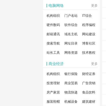
影体验。
动作片
解软
电脑网络
更多
剧片
合破
机构组织
门户名站
IT综合
片、
戏、
卓破
等全
硬件数码
软件综合
程序编程
影，
分享
邮箱通讯
域名主机
网站建设
载！
搜索导航
网址目录
博客社区
造一
安全
站长工具
网络资源
技术教程
件共
商业经济
更多
资
机构组织
银行保险
财经证券
投资理财
商业贸易
广告营销
房产家居
物流快递
食品饮料
服装鞋帽
机械设备
建筑建材