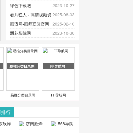
提供最新成全短剧电视剧、电视剧
官网-最新影视资源|追剧也很卷
绿色下载吧
2023-10-27
大全、好看的电视剧、最新的电影
看片狂人 - 高清视频资
2025-08-03
在线观看，神马影院每天更新最新
源免费在线观看
画盟网-画师联盟官网
2025-02-10
好看的动作片、 喜剧片、爱情片、
_huashilm.com_动漫综合
飘花影院网
2023-10-30
搞笑片等全新电影，是影
豆包AI 聊天智能对话网
2025-04-28
页版入口
易推分类目录网
FF导航网
易推分类目录网
FF导航网
审排行
东欣烨
济南欣烨
568导购
科技有
科技有限公
网