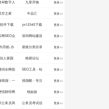
映影片的影讯
、文案创作
我的AI助手
兽AI数字人
九章开物
更多>>
查询及购票服
平台
航空之家
牛品汇
更多>>
务。你可以记
1软件下载
yx12345下载
更多>>
录想看、在看
站
客网SEO众
深圳网站建设
更多>>
和看过的电影
服务平台
为导航-办
易推分类目录
更多>>
电视剧，顺便
运营工具导
网
信人家园
精易论坛
更多>>
打分、写影
航
键词全网指
SEO工具 - 站
更多>>
评。根据你的
数查询
长之家
线报 - 一
线报酷 - 专注
更多>>
口味，豆瓣电
简单且纯粹
线报活动
便找财经网
钱如故
更多>>
影会推荐好电
活动线报资
家公务员局
公务员考试信
更多>>