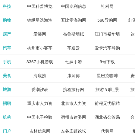
各类设计辅助
源
免费下载,全集
_80txt_八零
考志愿填报系
中公教育网
科技
中国科普博览
中国专利信息
社科网
神器
全本完结txt小
小说网
统
网
购物
锦绣星选海淘
五比零海淘网
568导购网
红
说-书本网
房产
爱装网
布鲁斯墙纸
江门市裕华墙
达
纸
汽车
杭州市小客车
车通云
爱卡汽车导购
总量调控管理
手机
3367手机游戏
七妹手游
9号下载
信息系统
美食
海底捞
康师傅
星巴克咖啡
麦
旅游
爱潮汐表
携程旅行网
旅游互联_景
旅
点门票预订
招聘
重庆市人力资
北京市人力资
前程无忧招聘
Tr
源和社会保障
源和社会保障
网
机构
中国电子检验
宿州市建委网
湖北省公管局
合
局
检疫业务网
门户
吉林信息网
左各庄镇论坛
代劳网