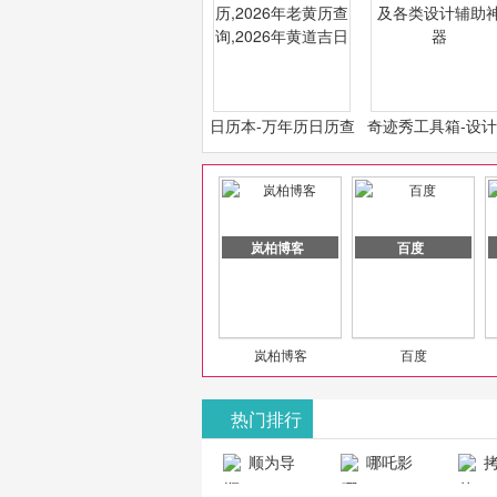
日历本-万年历日历查
奇迹秀工具箱-设
询-2026年日历,2026
必备设计工具及各
年老黄历查询,2026年
计辅助神器
黄道吉日
岚柏博客
百度
岚柏博客
百度
热门排行
山东欣烨化工有限公司
顺为导
哪吒影
拷
航-办公运营
院-哪吒影院
画-