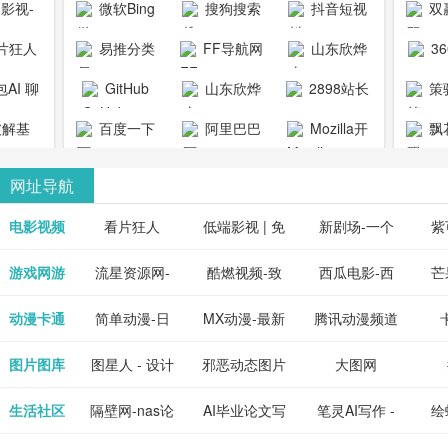
1影视-
微软Bing
搜狗搜索
抖音短视
双
copymango.com_
限
最近好
引擎
频
片狂人
易推分类
FF导航网
山东欣烨
3
综合
电视剧
清视频资
目录网
化工有限公
AI 聊
GitHub
山东欣烨
2898站长
策
电影网
费在线
司
能对话
生物科技有
资源平台
1影视为
解基
百度一下
阿里巴巴
Mozilla开
飘
看
版入口
限公司
心专注
供最新
全球速卖通
发者
网址导航
短剧电
当前互
、电视
最新最
电影视频
看片狂人
低端影视 | 免
新剧场-一个
紫
全、好
优质的
费高清在线电
网盘资源分享
紫
游戏网游
流星资源网-
酷燃视频-致
西瓜电影-西
芒
免费下
电视
最新的
资源免
影电视剧观看
小站
供
流星蝴蝶剑官
力于打造中国
瓜视频网站电
果
动漫卡通
简单动漫-日
MX动漫-最新
腾讯动漫频道
在线观
享、技
网资源下载站
领先的优质短
影频道
本动画BT下载
最全动漫免费
_comic.qq.com_
_ww
图片图库
图星人 - 设计
邪恶动态图片
大图网
神马影
程学习
天更新
流平
节目视频
站
在线观看
动漫综合
图片素材免费
大全
生活社区
隔壁网-nas论
AI毕业论文写
笔灵AI写作 -
绘
好看的
整合破