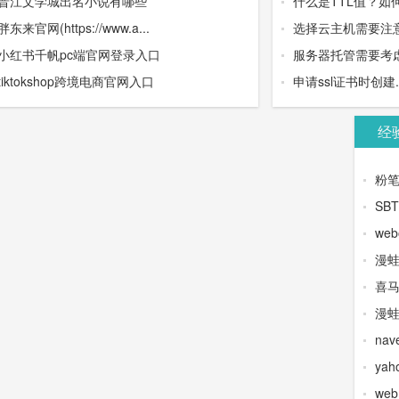
晋江文学城出名小说有哪些
什么是TTL值？如
胖东来官网(https://www.a...
选择云主机需要注
小红书千帆pc端官网登录入口
服务器托管需要考虑
tiktokshop跨境电商官网入口
申请ssl证书时创建.wel
经
粉
SB
web
漫
喜
漫蛙
na
yah
we