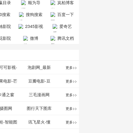
赢目录
顺为导
岚柏博客
公司
司
航-办公运营
60搜索
搜狗搜索
百度一下
工具导航
引擎
驰影院
2345影视
爱奇艺
大全
VIP会员
花影院
微博
腾讯文档
网
可可影视-
泡剧网_最新
更多>>
可可,免费提
电视剧免费在
果电影-芒
豆瓣电影-豆
更多>>
最新高清电
线观看_热播
TV网站电影
瓣电影提供最
卡通之窗
三毛漫画网
更多>>
影
电视剧大全
频道
新的电影介绍
w.cartoonwin.com_
_www.sanmao.com.cn_
摄图网
图行天下图库
更多>>
及评论包括上
动漫原创
动漫原创
蛙-智能图
讯飞星火-懂
更多>>