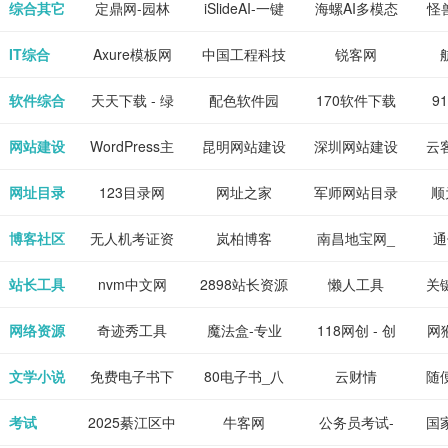
下载网站
坛|nas1.cn|nas1|nas
作-AI毕业设
国内领先的AI
片
综合其它
定鼎网-园林
iSlideAI-一键
海螺AI多模态
怪
、 喜
件、整
、爱情
解游
社区|PT网
计-AI答辩问题
写作助手
景观建筑室内
生成PPT模板
大语言模型
IT综合
Axure模板网
中国工程科技
锐客网
搞笑片
整合安
站|NAS交流社
预测与PPT模
设计资料分享
下载
知识中心
解软件
新电
软件综合
天天下载 - 绿
配色软件园
170软件下载
9
是影
与下
区
板生成
平台
色精品软件应
站
网站建设
WordPress主
昆明网站建设
深圳网站建设
云
旨在打
个绿色
用分享平台
题模板下载_
包
网址目录
123目录网
网址之家
军师网站目录
顺
优质软
爱主题
网址大全
公
博客社区
无人机考证资
岚柏博客
南昌地宝网_
通
享站、
源
讯网
南昌论坛
站长工具
nvm中文网
2898站长资源
懒人工具
关
平台
网络资源
奇迹秀工具
魔法盒-专业
118网创 - 创
网猴
箱-设计师必
的游戏动画特
业项目资源分
个
文学小说
免费电子书下
80电子书_八
云财情
随
备设计工具及
效学习平台
享下载平台
的
载网,txt小说
零电子书
考试
2025綦江区中
牛客网
公务员考试-
国