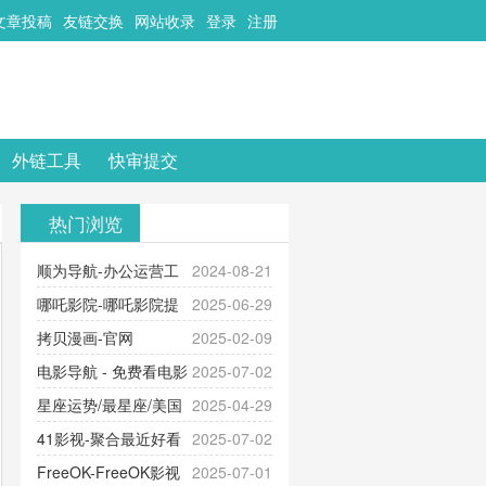
文章投稿
友链交换
网站收录
登录
注册
外链工具
快审提交
热门浏览
顺为导航-办公运营工
2024-08-21
具导航
哪吒影院-哪吒影院提
2025-06-29
供最新、最全的高清电影、电视
拷贝漫画-官网
2025-02-09
剧、动漫和综艺节目免费观看。平
_www.copymango.com_动漫综合
电影导航 - 免费看电影
2025-07-02
台内容丰富，更新快速，支持在线
就来这！ | 快导航网-免费看电影就
星座运势/最星座/美国
2025-04-29
观看，满足各类影迷需求，提供无
来这！收录大量免费看电影网站！
神婆星座网
41影视-聚合最近好看
2025-07-02
广告、高清流畅的观影体验。
的电视剧最新电影网站-41影视为您
FreeOK-FreeOK影视
2025-07-01