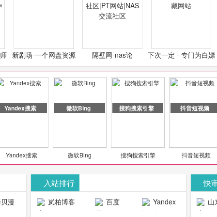
计师
新剧场-一个网盘资源
隔壁网-nas论
下次一定 - 专门为白嫖
类设
分享小站
坛|nas1.cn|nas1|nas
怪开发的宝藏网站
社区|PT网站|NAS交流
社区
Yandex搜索
微软Bing
搜狗搜索引擎
抖音短视频
Yandex搜索
微软Bing
搜狗搜索引擎
抖音短视频
入站排行
快
贝漫
岚柏博客
百度
Yandex
山
官网
搜索
生物