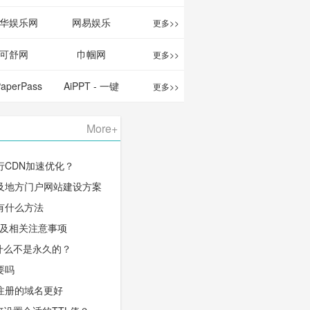
华娱乐网
网易娱乐
更多>>
可舒网
巾帼网
更多>>
PaperPass
AiPPT - 一键
更多>>
 AI论文写作
生成高质量
More+
台/免费生成
PPT
行CDN加速优化？
千字大纲
及地方门户网站建设方案
有什么方法
程及相关注意事项
什么不是永久的？
要吗
注册的域名更好