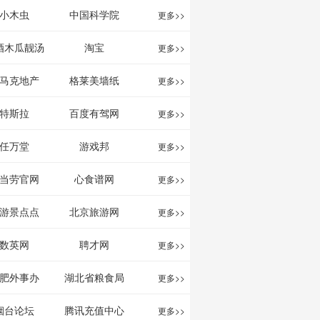
影给你。
分享网站
息网
小木虫
中国科学院
更多>>
酒木瓜靓汤
淘宝
更多>>
官网
马克地产
格莱美墙纸
更多>>
特斯拉
百度有驾网
更多>>
任万堂
游戏邦
更多>>
当劳官网
心食谱网
更多>>
游景点点
北京旅游网
更多>>
评-猫途鹰
数英网
聘才网
更多>>
ipadvisor
肥外事办
湖北省粮食局
更多>>
烟台论坛
腾讯充值中心
更多>>