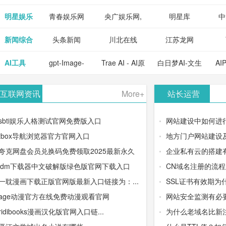
明星娱乐
青春娱乐网
央广娱乐网,
明星库
中
新闻综合
头条新闻
川北在线
江苏龙网
AI工具
gpt-Image-
Trae AI - AI原
白日梦AI-文生
AI
2：OpenAI最
生集成开发环
视频类AIGC
-
互联网资讯
More+
站长运营
新AI图像生成
境/深度集成
创作平台
平
sbti娱乐人格测试官网免费版入口
网站建设中如何进
器
Doubao-1.5-
tbox导航浏览器官方官网入口
地方门户网站建设
夸克网盘会员兑换码免费领取2025最新永久
企业私有云的搭建
pro与
idm下载器中文破解版绿色版官网下载入口
CN域名注册的流
DeepSeek模
一耽漫画下载正版官网版最新入口链接为：...
SSL证书有效期为
age动漫官方在线免费动漫观看官网
网站安全监测有必
型
ridibooks漫画汉化版官网入口链...
为什么老域名比新