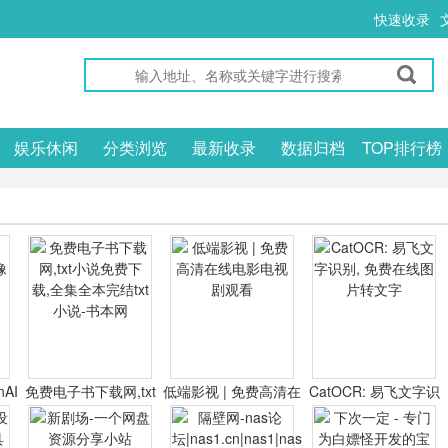
快速收录
娱乐休闲
分类浏览
最新收录
数据归档
TOP排行榜
nAI
免费电子书下载网,txt
低端影视 | 免费高清在
CatOCR: 易飞文字识
器
小说免费下载,全集全
线电影电视剧观看
别, 免费在线图片转文
本完结txt小说-书本网
字