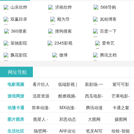
清流畅的观
品吧！
最新好看的
台！整合破
山东欣烨
济南欣烨
568导购
影体验。
动作片、 喜
解软件、整
生物科技有
科技有限公
网
双赢目录
顺为导
岚柏博客
剧片、爱情
合破解游
限公司
司
航-办公运营
片、搞笑片
戏、整合安
360搜索
搜狗搜索
百度一下
工具导航
卓破解软件
等全新电
引擎
策驰影院
2345影视
爱奇艺
影，是影
分享与下
大全
VIP会员
飘花影院
微博
腾讯文档
载！旨在打
网
造一个绿色
网址导航
安全优质软
电影视频
看片狂人
低端影视 |
新剧场-一
件共享站、
紫可可影
资源
泡剧网_最
游戏网游
流星资源
酷燃视频-
西瓜电影-
芒果电影-
更多>>
免费高清
个网盘资
视-紫可可,
豆瓣电影-
动漫卡通
简单动漫-
MX动漫-
腾讯动漫
卡通之窗
更多>>
新电视剧
网-流星蝴
致力于打
西瓜视频
芒果TV网
在线电影
源分享小
免费提供
三毛漫画
图片图库
图星人 -
邪恶动态
大图网
摄图网
更多>>
豆瓣电影
日本动画
最新最全
频道
_www.carto
免费在线
蝶剑官网
造中国领
网站电影
站电影频
电视剧观
站
最新高清
图行天下
生活社区
隔壁网-
AI毕业论
笔灵AI写
绘蛙-智能
更多>>
网
设计图片
图片大全