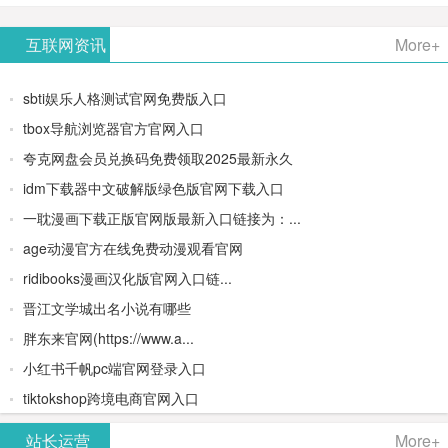
AiPPT -
更多>>
Image-
AI原生集
文生视频
- AI论文写
互联网资讯
More+
一键生成
2：
成开发环
类AIGC创
作平台/免
sbti娱乐人格测试官网免费版入口
高质量
OpenAI最
境/深度集
作平台
费生成千
tbox导航浏览器官方官网入口
夸克网盘会员兑换码免费领取2025最新永久
PPT
新AI图像
成
字大纲
idm下载器中文破解版绿色版官网下载入口
生成器
Doubao-
一耽漫画下载正版官网版最新入口链接为：...
age动漫官方在线免费动漫观看官网
1.5-pro与
ridibooks漫画汉化版官网入口链...
DeepSeek
晋江文学城出名小说有哪些
胖东来官网(https://www.a...
模型
小红书千帆pc端官网登录入口
tiktokshop跨境电商官网入口
站长运营
More+