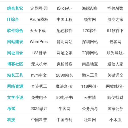
提供最新
BT下载站
动漫免费
_comic.qq.com_
动漫原创
观看_热播
资源下载
先的优质
频道
道
看
电影
讯飞星火-
综合其它
定鼎网-园
iSlideAI-
海螺AI多
怪兽AI数
更多>>
图库
nas论
文写作-AI
作 - 国内
图片、文
_www.sanmao.com.cn_
素材免费
的电影介
在线观看
动漫综合
电视剧大
站
短节目视
九章开物
IT综合
Axure模板
中国工程
锐客网
航空之家
更多>>
懂我的AI
林景观建
一键生成
模态大语
字人
坛|nas1.cn|nas1|nas
毕业设计-
领先的AI
案创作平
动漫原创
下载网站
绍及评论
全
频
牛品汇
软件综合
天天下载 -
配色软件
170软件
91软件下
更多>>
网
科技知识
助手
筑室内设
PPT模板
言模型
社区|PT网
AI答辩问
写作助手
台
包括上映
yx12345
网站建设
WordPress
昆明网站
深圳网站
云客网
更多>>
绿色精品
园
下载站
载
中心
计资料分
下载
站|NAS交
题预测与
影片的影
深圳网站
网址目录
123目录
网址之家
军师网站
顺为导航-
更多>>
下载站
主题模板
建设
建设
SEO众包
软件应用
享平台
流社区
PPT模板
易推分类
博客社区
无人机考
岚柏博客
南昌地宝
通信人家
更多>>
讯查询及
建设
网
目录网址
办公运营
下载_爱主
服务平台
分享平台
生成
精易论坛
站长工具
nvm中文
2898站长
懒人工具
关键词全
更多>>
目录网
证资讯网
网_南昌论
园
购票服
大全
工具导航
题
SEO工具
网络资源
奇迹秀工
魔法盒-专
118网创 -
网猴线报 -
更多>>
网
资源平台
网指数查
坛
务。你可
线报酷 -
文学小说
免费电子
80电子书
云财情
随便找财
更多>>
- 站长之家
具箱-设计
业的游戏
创业项目
一个简单
询
以记录想
钱如故
考试
2025綦江
牛客网
公务员考
国家公务
更多>>
专注线报
书下载
_八零电子
经网
师必备设
动画特效
资源分享
且纯粹的
看、在看
公务员考
科技
中国科普
中国专利
社科网
小木虫
更多>>
区中考志
试-中公教
员局
活动
网,txt小说
书_80txt_
计工具及
学习平台
下载平台
活动线报