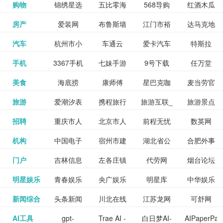
和看过的
中国科学
购物
锦绣星选
五比零海
568导购
红酒木瓜
更多>>
试信息网
博览
信息网
愿填报系
育网
免费下载,
八零小说
各类设计
资源分享
电影电视
淘宝
房产
爱装网
布鲁斯墙
江门市裕
达马克地
更多>>
院
海淘
淘网
网
靓汤官网
统
全集全本
网
辅助神器
网站
格莱美墙
汽车
杭州市小
车通云
爱卡汽车
特斯拉
更多>>
剧，顺便
纸
华墙纸
产
完结txt小
百度有驾
手机
3367手机
七妹手游
9号下载
任万堂
更多>>
纸
客车总量
导购
打分、写
说-书本网
游戏邦
美食
海底捞
康师傅
星巴克咖
麦当劳官
更多>>
网
游戏
调控管理
影评。根
心食谱网
旅游
爱潮汐表
携程旅行
旅游互联_
旅游景点
更多>>
啡
网
信息系统
据你的口
北京旅游
招聘
重庆市人
北京市人
前程无忧
数英网
更多>>
网
景点门票
点评-猫途
味，豆瓣
聘才网
机构
中国电子
宿州市建
湖北省公
合肥外事
更多>>
网
力资源和
力资源和
招聘网
预订
鹰
电影会推
湖北省粮
门户
吉林信息
左各庄镇
代劳网
烟台论坛
更多>>
检验检疫
委网
管局
办
社会保障
社会保障
Tripadvisor
腾讯充值
明星娱乐
青春娱乐
央广娱乐
明星库
中华娱乐
更多>>
荐好电影
食局
网
论坛
业务网
局
网易娱乐
新闻综合
头条新闻
川北在线
江苏龙网
可舒网
更多>>
中心
网
网,
网
给你。
巾帼网
AI工具
gpt-
Trae AI -
白日梦AI-
AIPaperPas
更多>>