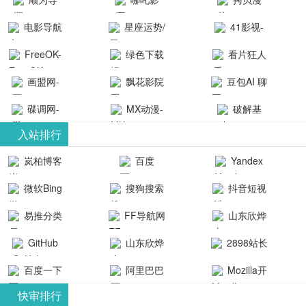
航-办公运营
院-哪吒影院
画-官网
电影导航
星座运势/
41影视-
工具导航
提供最新、
_www.copymango.co
- 免费看电影
最星座/美国
聚合最近好
FreeOK-
绿色下载
看片狂人
最全的高清
动漫综合
就来这！ | 快
神婆星座网
看的电视剧
FreeOK影视
吧
- 高清视频资
画盟网-
电影、电视
飘花影院
豆包AI 聊
导航网-免费
最新电影网
官网-最新影
源免费在线
画师联盟官
剧、动漫和
网
天智能对话
看电影就来
碟调网-
MX动漫-
站-41影视为
破解基
视资源|追剧
观看
网
综艺节目免
网页版入口
这！收录大
碟调网为您
最新最全动
地-精心专注
您提供最新
入站排行
也很卷
_huashilm.com_
费观看。平
量免费看电
提供最新电
漫免费在线
成全短剧电
整合当前互
岚柏博客
百度
Yandex
动漫综合
台内容丰
视剧和2025
影网站！
观看
视剧、电视
联网最新最
搜索
富，更新快
微软Bing
搜狗搜索
抖音短视
年最新电影
剧大全、好
全最优质的
速，支持在
引擎
频
的在线观
软件免费下
看的电视
易推分类
FF导航网
山东欣烨
线观看，满
看，快来碟
剧、最新的
载、资源免
目录网
化工有限公
GitHub
山东欣烨
2898站长
足各类影迷
调电影网在
电影在线观
费共享、技
司
生物科技有
资源平台
需求，提供
百度一下
阿里巴巴
Mozilla开
线观看最新
看，神马影
术教程学习
限公司
无广告、高
全球速卖通
发者
热门影视作
院每天更新
与交流平
快审排行