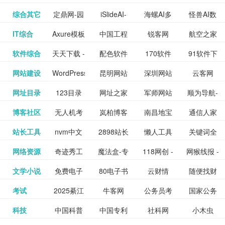
提供最新
BT下载站
动漫免费
_comic.qq.com_
动漫原创
观看_热播
资源下载
先的优质
频道
道
看
电影
讯飞星火-
综合其它
定鼎网-园
iSlideAI-
海螺AI多
怪兽AI数
更多>>
图库
nas论
文写作-AI
作 - 国内
图片、文
_www.sanmao.com.cn_
素材免费
的电影介
在线观看
动漫综合
电视剧大
站
短节目视
九章开物
IT综合
Axure模板
中国工程
锐客网
航空之家
更多>>
懂我的AI
林景观建
一键生成
模态大语
字人
坛|nas1.cn|nas1|nas
毕业设计-
领先的AI
案创作平
动漫原创
下载网站
绍及评论
全
频
牛品汇
软件综合
天天下载 -
配色软件
170软件
91软件下
更多>>
网
科技知识
助手
筑室内设
PPT模板
言模型
社区|PT网
AI答辩问
写作助手
台
包括上映
yx12345
网站建设
WordPress
昆明网站
深圳网站
云客网
更多>>
绿色精品
园
下载站
载
中心
计资料分
下载
站|NAS交
题预测与
影片的影
深圳网站
网址目录
123目录
网址之家
军师网站
顺为导航-
更多>>
下载站
主题模板
建设
建设
SEO众包
软件应用
享平台
流社区
PPT模板
易推分类
博客社区
无人机考
岚柏博客
南昌地宝
通信人家
更多>>
讯查询及
建设
网
目录网址
办公运营
下载_爱主
服务平台
分享平台
生成
精易论坛
站长工具
nvm中文
2898站长
懒人工具
关键词全
更多>>
目录网
证资讯网
网_南昌论
园
购票服
大全
工具导航
题
SEO工具
网络资源
奇迹秀工
魔法盒-专
118网创 -
网猴线报 -
更多>>
网
资源平台
网指数查
坛
务。你可
线报酷 -
文学小说
免费电子
80电子书
云财情
随便找财
更多>>
- 站长之家
具箱-设计
业的游戏
创业项目
一个简单
询
以记录想
钱如故
考试
2025綦江
牛客网
公务员考
国家公务
更多>>
专注线报
书下载
_八零电子
经网
师必备设
动画特效
资源分享
且纯粹的
看、在看
公务员考
科技
中国科普
中国专利
社科网
小木虫
更多>>
区中考志
试-中公教
员局
活动
网,txt小说
书_80txt_
计工具及
学习平台
下载平台
活动线报