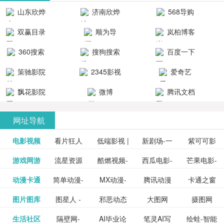
清流畅的观
品吧！
最新好看的
台！整合破
山东欣烨
济南欣烨
568导购
影体验。
动作片、 喜
解软件、整
生物科技有
科技有限公
网
双赢目录
顺为导
岚柏博客
剧片、爱情
合破解游
限公司
司
航-办公运营
片、搞笑片
戏、整合安
360搜索
搜狗搜索
百度一下
工具导航
卓破解软件
等全新电
引擎
策驰影院
2345影视
爱奇艺
影，是影
分享与下
大全
VIP会员
飘花影院
微博
腾讯文档
载！旨在打
网
造一个绿色
网址导航
安全优质软
电影视频
看片狂人
低端影视 |
新剧场-一
件共享站、
紫可可影
资源
泡剧网_最
游戏网游
流星资源
酷燃视频-
西瓜电影-
芒果电影-
更多>>
免费高清
个网盘资
视-紫可可,
豆瓣电影-
动漫卡通
简单动漫-
MX动漫-
腾讯动漫
卡通之窗
更多>>
新电视剧
网-流星蝴
致力于打
西瓜视频
芒果TV网
在线电影
源分享小
免费提供
三毛漫画
图片图库
图星人 -
邪恶动态
大图网
摄图网
更多>>
豆瓣电影
日本动画
最新最全
频道
_www.carto
免费在线
蝶剑官网
造中国领
网站电影
站电影频
电视剧观
站
最新高清
图行天下
生活社区
隔壁网-
AI毕业论
笔灵AI写
绘蛙-智能
更多>>
网
设计图片
图片大全