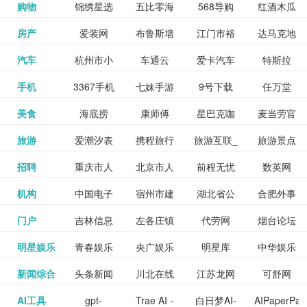
和看过的
中国科学
购物
锦绣星选
五比零海
568导购
红酒木瓜
更多>>
试信息网
博览
信息网
愿填报系
育网
免费下载,
八零小说
各类设计
资源分享
电影电视
淘宝
房产
爱装网
布鲁斯墙
江门市裕
达马克地
更多>>
院
海淘
淘网
网
靓汤官网
统
全集全本
网
辅助神器
网站
格莱美墙
汽车
杭州市小
车通云
爱卡汽车
特斯拉
更多>>
剧，顺便
纸
华墙纸
产
完结txt小
百度有驾
手机
3367手机
七妹手游
9号下载
任万堂
更多>>
纸
客车总量
导购
打分、写
说-书本网
游戏邦
美食
海底捞
康师傅
星巴克咖
麦当劳官
更多>>
网
游戏
调控管理
影评。根
心食谱网
旅游
爱潮汐表
携程旅行
旅游互联_
旅游景点
更多>>
啡
网
信息系统
据你的口
北京旅游
招聘
重庆市人
北京市人
前程无忧
数英网
更多>>
网
景点门票
点评-猫途
味，豆瓣
聘才网
机构
中国电子
宿州市建
湖北省公
合肥外事
更多>>
网
力资源和
力资源和
招聘网
预订
鹰
电影会推
湖北省粮
门户
吉林信息
左各庄镇
代劳网
烟台论坛
更多>>
检验检疫
委网
管局
办
社会保障
社会保障
Tripadvisor
腾讯充值
明星娱乐
青春娱乐
央广娱乐
明星库
中华娱乐
更多>>
荐好电影
食局
网
论坛
业务网
局
网易娱乐
新闻综合
头条新闻
川北在线
江苏龙网
可舒网
更多>>
中心
网
网,
网
给你。
巾帼网
AI工具
gpt-
Trae AI -
白日梦AI-
AIPaperPas
更多>>