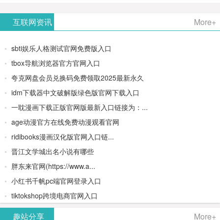
AiPPT -
更多>>
Image-
AI原生集
文生视频
- AI论文写
互联网资讯
More+
一键生成
2：
成开发环
类AIGC创
作平台/免
sbti娱乐人格测试官网免费版入口
高质量
OpenAI最
境/深度集
作平台
费生成千
tbox导航浏览器官方官网入口
夸克网盘会员兑换码免费领取2025最新永久
PPT
新AI图像
成
字大纲
idm下载器中文破解版绿色版官网下载入口
生成器
Doubao-
一耽漫画下载正版官网版最新入口链接为：...
age动漫官方在线免费动漫观看官网
1.5-pro与
ridibooks漫画汉化版官网入口链...
DeepSeek
晋江文学城出名小说有哪些
胖东来官网(https://www.a...
模型
小红书千帆pc端官网登录入口
tiktokshop跨境电商官网入口
趣站分享
More+