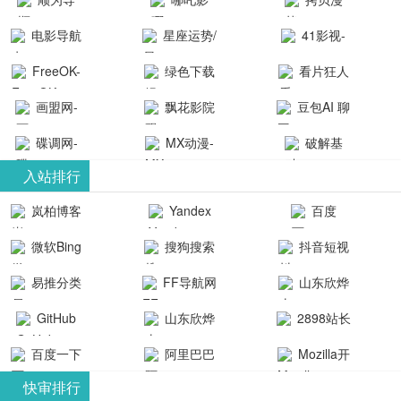
航-办公运营
院-哪吒影院
画-官网
电影导航
星座运势/
41影视-
工具导航
提供最新、
_www.copymango.co
- 免费看电影
最星座/美国
聚合最近好
FreeOK-
绿色下载
看片狂人
最全的高清
动漫综合
就来这！ | 快
神婆星座网
看的电视剧
FreeOK影视
吧
- 高清视频资
画盟网-
电影、电视
飘花影院
豆包AI 聊
导航网-免费
最新电影网
官网-最新影
源免费在线
画师联盟官
剧、动漫和
网
天智能对话
看电影就来
碟调网-
MX动漫-
站-41影视为
破解基
视资源|追剧
观看
网
综艺节目免
网页版入口
这！收录大
碟调网为您
最新最全动
地-精心专注
您提供最新
入站排行
也很卷
_huashilm.com_
费观看。平
量免费看电
提供最新电
漫免费在线
成全短剧电
整合当前互
岚柏博客
Yandex
百度
动漫综合
台内容丰
视剧和2025
影网站！
观看
视剧、电视
联网最新最
搜索
富，更新快
微软Bing
搜狗搜索
抖音短视
年最新电影
剧大全、好
全最优质的
速，支持在
引擎
频
的在线观
软件免费下
看的电视
易推分类
FF导航网
山东欣烨
线观看，满
看，快来碟
剧、最新的
载、资源免
目录网
化工有限公
GitHub
山东欣烨
2898站长
足各类影迷
调电影网在
电影在线观
费共享、技
司
生物科技有
资源平台
需求，提供
百度一下
阿里巴巴
Mozilla开
线观看最新
看，神马影
术教程学习
限公司
无广告、高
全球速卖通
发者
热门影视作
院每天更新
与交流平
快审排行