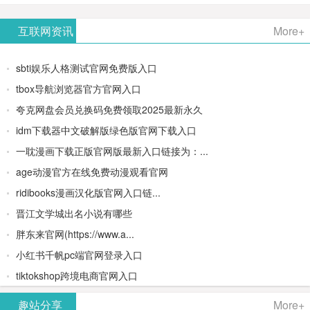
AiPPT -
更多>>
Image-
AI原生集
文生视频
- AI论文写
互联网资讯
More+
一键生成
2：
成开发环
类AIGC创
作平台/免
sbti娱乐人格测试官网免费版入口
高质量
OpenAI最
境/深度集
作平台
费生成千
tbox导航浏览器官方官网入口
夸克网盘会员兑换码免费领取2025最新永久
PPT
新AI图像
成
字大纲
idm下载器中文破解版绿色版官网下载入口
生成器
Doubao-
一耽漫画下载正版官网版最新入口链接为：...
age动漫官方在线免费动漫观看官网
1.5-pro与
ridibooks漫画汉化版官网入口链...
DeepSeek
晋江文学城出名小说有哪些
胖东来官网(https://www.a...
模型
小红书千帆pc端官网登录入口
tiktokshop跨境电商官网入口
趣站分享
More+