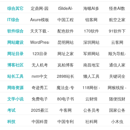
提供最新
BT下载站
动漫免费
_comic.qq.com_
动漫原创
观看_热播
资源下载
先的优质
频道
道
看
电影
讯飞星火-
综合其它
定鼎网-园
iSlideAI-
海螺AI多
怪兽AI数
更多>>
图库
nas论
文写作-AI
作 - 国内
图片、文
_www.sanmao.com.cn_
素材免费
的电影介
在线观看
动漫综合
电视剧大
站
短节目视
九章开物
IT综合
Axure模板
中国工程
锐客网
航空之家
更多>>
懂我的AI
林景观建
一键生成
模态大语
字人
坛|nas1.cn|nas1|nas
毕业设计-
领先的AI
案创作平
动漫原创
下载网站
绍及评论
全
频
牛品汇
软件综合
天天下载 -
配色软件
170软件
91软件下
更多>>
网
科技知识
助手
筑室内设
PPT模板
言模型
社区|PT网
AI答辩问
写作助手
台
包括上映
yx12345
网站建设
WordPress
昆明网站
深圳网站
云客网
更多>>
绿色精品
园
下载站
载
中心
计资料分
下载
站|NAS交
题预测与
影片的影
深圳网站
网址目录
123目录
网址之家
军师网站
顺为导航-
更多>>
下载站
主题模板
建设
建设
SEO众包
软件应用
享平台
流社区
PPT模板
易推分类
博客社区
无人机考
岚柏博客
南昌地宝
通信人家
更多>>
讯查询及
建设
网
目录网址
办公运营
下载_爱主
服务平台
分享平台
生成
精易论坛
站长工具
nvm中文
2898站长
懒人工具
关键词全
更多>>
目录网
证资讯网
网_南昌论
园
购票服
大全
工具导航
题
SEO工具
网络资源
奇迹秀工
魔法盒-专
118网创 -
网猴线报 -
更多>>
网
资源平台
网指数查
坛
务。你可
线报酷 -
文学小说
免费电子
80电子书
云财情
随便找财
更多>>
- 站长之家
具箱-设计
业的游戏
创业项目
一个简单
询
以记录想
钱如故
考试
2025綦江
牛客网
公务员考
国家公务
更多>>
专注线报
书下载
_八零电子
经网
师必备设
动画特效
资源分享
且纯粹的
看、在看
公务员考
科技
中国科普
中国专利
社科网
小木虫
更多>>
区中考志
试-中公教
员局
活动
网,txt小说
书_80txt_
计工具及
学习平台
下载平台
活动线报