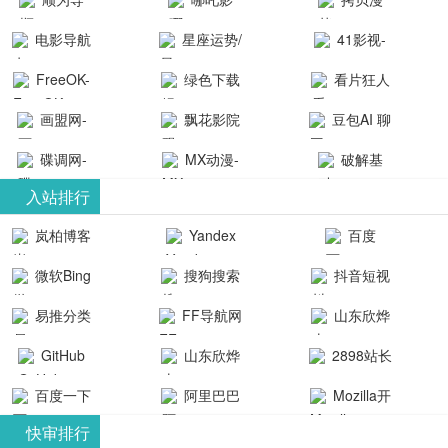
航-办公运营
院-哪吒影院
画-官网
电影导航
星座运势/
41影视-
工具导航
提供最新、
_www.copymango.co
- 免费看电影
最星座/美国
聚合最近好
FreeOK-
绿色下载
看片狂人
最全的高清
动漫综合
就来这！ | 快
神婆星座网
看的电视剧
FreeOK影视
吧
- 高清视频资
画盟网-
电影、电视
飘花影院
豆包AI 聊
导航网-免费
最新电影网
官网-最新影
源免费在线
画师联盟官
剧、动漫和
网
天智能对话
看电影就来
碟调网-
MX动漫-
站-41影视为
破解基
视资源|追剧
观看
网
综艺节目免
网页版入口
这！收录大
碟调网为您
最新最全动
地-精心专注
您提供最新
入站排行
也很卷
_huashilm.com_
费观看。平
量免费看电
提供最新电
漫免费在线
成全短剧电
整合当前互
岚柏博客
Yandex
百度
动漫综合
台内容丰
视剧和2025
影网站！
观看
视剧、电视
联网最新最
搜索
富，更新快
微软Bing
搜狗搜索
抖音短视
年最新电影
剧大全、好
全最优质的
速，支持在
引擎
频
的在线观
软件免费下
看的电视
易推分类
FF导航网
山东欣烨
线观看，满
看，快来碟
剧、最新的
载、资源免
目录网
化工有限公
GitHub
山东欣烨
2898站长
足各类影迷
调电影网在
电影在线观
费共享、技
司
生物科技有
资源平台
需求，提供
百度一下
阿里巴巴
Mozilla开
线观看最新
看，神马影
术教程学习
限公司
无广告、高
全球速卖通
发者
热门影视作
院每天更新
与交流平
快审排行