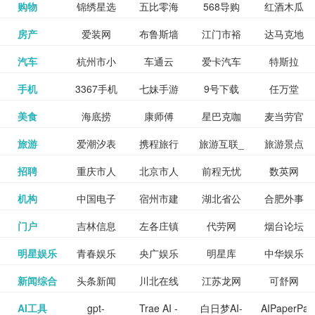
和看过的
中国科学
购物
锦绣星选
五比零海
568导购
红酒木瓜
更多>>
试信息网
博览
信息网
愿填报系
育网
免费下载,
八零小说
各类设计
资源分享
电影电视
淘宝
房产
爱装网
布鲁斯墙
江门市裕
达马克地
更多>>
院
海淘
淘网
网
靓汤官网
统
全集全本
网
辅助神器
网站
格莱美墙
汽车
杭州市小
车通云
爱卡汽车
特斯拉
更多>>
剧，顺便
纸
华墙纸
产
完结txt小
百度有驾
手机
3367手机
七妹手游
9号下载
任万堂
更多>>
纸
客车总量
导购
打分、写
说-书本网
游戏邦
美食
海底捞
康师傅
星巴克咖
麦当劳官
更多>>
网
游戏
调控管理
影评。根
心食谱网
旅游
爱潮汐表
携程旅行
旅游互联_
旅游景点
更多>>
啡
网
信息系统
据你的口
北京旅游
招聘
重庆市人
北京市人
前程无忧
数英网
更多>>
网
景点门票
点评-猫途
味，豆瓣
聘才网
机构
中国电子
宿州市建
湖北省公
合肥外事
更多>>
网
力资源和
力资源和
招聘网
预订
鹰
电影会推
湖北省粮
门户
吉林信息
左各庄镇
代劳网
烟台论坛
更多>>
检验检疫
委网
管局
办
社会保障
社会保障
Tripadvisor
腾讯充值
明星娱乐
青春娱乐
央广娱乐
明星库
中华娱乐
更多>>
荐好电影
食局
网
论坛
业务网
局
网易娱乐
新闻综合
头条新闻
川北在线
江苏龙网
可舒网
更多>>
中心
网
网,
网
给你。
巾帼网
AI工具
gpt-
Trae AI -
白日梦AI-
AIPaperPas
更多>>