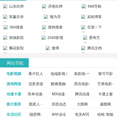
清流畅的观
品吧！
最新好看的
台！整合破
山东欣烨
济南欣烨
568导购
影体验。
动作片、 喜
解软件、整
生物科技有
科技有限公
网
双赢目录
顺为导
岚柏博客
剧片、爱情
合破解游
限公司
司
航-办公运营
片、搞笑片
戏、整合安
360搜索
搜狗搜索
百度一下
工具导航
卓破解软件
等全新电
引擎
策驰影院
2345影视
爱奇艺
影，是影
分享与下
大全
VIP会员
飘花影院
微博
腾讯文档
载！旨在打
网
造一个绿色
网址导航
安全优质软
电影视频
看片狂人
低端影视 |
新剧场-一
件共享站、
紫可可影
资源
泡剧网_最
游戏网游
流星资源
酷燃视频-
西瓜电影-
芒果电影-
更多>>
免费高清
个网盘资
视-紫可可,
豆瓣电影-
动漫卡通
简单动漫-
MX动漫-
腾讯动漫
卡通之窗
更多>>
新电视剧
网-流星蝴
致力于打
西瓜视频
芒果TV网
在线电影
源分享小
免费提供
三毛漫画
图片图库
图星人 -
邪恶动态
大图网
摄图网
更多>>
豆瓣电影
日本动画
最新最全
频道
_www.carto
免费在线
蝶剑官网
造中国领
网站电影
站电影频
电视剧观
站
最新高清
图行天下
生活社区
隔壁网-
AI毕业论
笔灵AI写
绘蛙-智能
更多>>
网
设计图片
图片大全