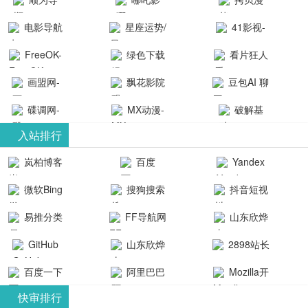
航-办公运营
院-哪吒影院
画-官网
电影导航
星座运势/
41影视-
工具导航
提供最新、
_www.copymango.co
- 免费看电影
最星座/美国
聚合最近好
FreeOK-
绿色下载
看片狂人
最全的高清
动漫综合
就来这！ | 快
神婆星座网
看的电视剧
FreeOK影视
吧
- 高清视频资
画盟网-
电影、电视
飘花影院
豆包AI 聊
导航网-免费
最新电影网
官网-最新影
源免费在线
画师联盟官
剧、动漫和
网
天智能对话
看电影就来
碟调网-
MX动漫-
站-41影视为
破解基
视资源|追剧
观看
网
综艺节目免
网页版入口
这！收录大
碟调网为您
最新最全动
地-精心专注
您提供最新
入站排行
也很卷
_huashilm.com_
费观看。平
量免费看电
提供最新电
漫免费在线
成全短剧电
整合当前互
岚柏博客
百度
Yandex
动漫综合
台内容丰
视剧和2025
影网站！
观看
视剧、电视
联网最新最
搜索
富，更新快
微软Bing
搜狗搜索
抖音短视
年最新电影
剧大全、好
全最优质的
速，支持在
引擎
频
的在线观
软件免费下
看的电视
易推分类
FF导航网
山东欣烨
线观看，满
看，快来碟
剧、最新的
载、资源免
目录网
化工有限公
GitHub
山东欣烨
2898站长
足各类影迷
调电影网在
电影在线观
费共享、技
司
生物科技有
资源平台
需求，提供
百度一下
阿里巴巴
Mozilla开
线观看最新
看，神马影
术教程学习
限公司
无广告、高
全球速卖通
发者
热门影视作
院每天更新
与交流平
快审排行