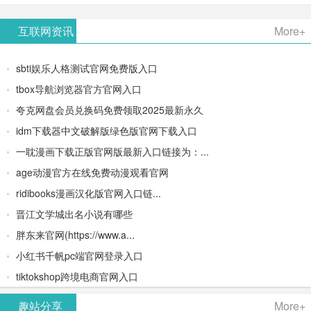
AiPPT -
更多>>
Image-
AI原生集
文生视频
- AI论文写
互联网资讯
More+
一键生成
2：
成开发环
类AIGC创
作平台/免
sbti娱乐人格测试官网免费版入口
高质量
OpenAI最
境/深度集
作平台
费生成千
tbox导航浏览器官方官网入口
夸克网盘会员兑换码免费领取2025最新永久
PPT
新AI图像
成
字大纲
idm下载器中文破解版绿色版官网下载入口
生成器
Doubao-
一耽漫画下载正版官网版最新入口链接为：...
age动漫官方在线免费动漫观看官网
1.5-pro与
ridibooks漫画汉化版官网入口链...
DeepSeek
晋江文学城出名小说有哪些
胖东来官网(https://www.a...
模型
小红书千帆pc端官网登录入口
tiktokshop跨境电商官网入口
趣站分享
More+