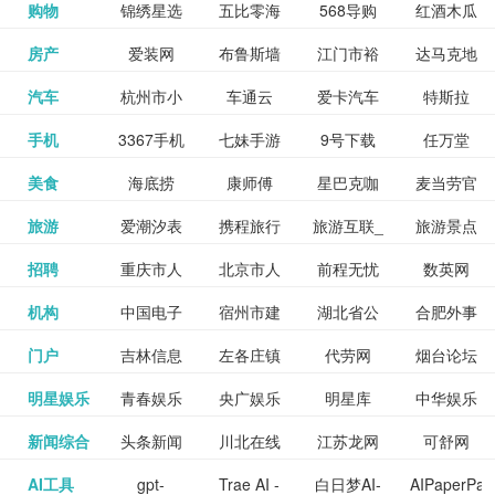
和看过的
中国科学
购物
锦绣星选
五比零海
568导购
红酒木瓜
更多>>
试信息网
博览
信息网
愿填报系
育网
免费下载,
八零小说
各类设计
资源分享
电影电视
淘宝
房产
爱装网
布鲁斯墙
江门市裕
达马克地
更多>>
院
海淘
淘网
网
靓汤官网
统
全集全本
网
辅助神器
网站
格莱美墙
汽车
杭州市小
车通云
爱卡汽车
特斯拉
更多>>
剧，顺便
纸
华墙纸
产
完结txt小
百度有驾
手机
3367手机
七妹手游
9号下载
任万堂
更多>>
纸
客车总量
导购
打分、写
说-书本网
游戏邦
美食
海底捞
康师傅
星巴克咖
麦当劳官
更多>>
网
游戏
调控管理
影评。根
心食谱网
旅游
爱潮汐表
携程旅行
旅游互联_
旅游景点
更多>>
啡
网
信息系统
据你的口
北京旅游
招聘
重庆市人
北京市人
前程无忧
数英网
更多>>
网
景点门票
点评-猫途
味，豆瓣
聘才网
机构
中国电子
宿州市建
湖北省公
合肥外事
更多>>
网
力资源和
力资源和
招聘网
预订
鹰
电影会推
湖北省粮
门户
吉林信息
左各庄镇
代劳网
烟台论坛
更多>>
检验检疫
委网
管局
办
社会保障
社会保障
Tripadvisor
腾讯充值
明星娱乐
青春娱乐
央广娱乐
明星库
中华娱乐
更多>>
荐好电影
食局
网
论坛
业务网
局
网易娱乐
新闻综合
头条新闻
川北在线
江苏龙网
可舒网
更多>>
中心
网
网,
网
给你。
巾帼网
AI工具
gpt-
Trae AI -
白日梦AI-
AIPaperPas
更多>>