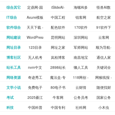
提供最新
BT下载站
动漫免费
_comic.qq.com_
动漫原创
观看_热播
资源下载
先的优质
频道
道
看
电影
讯飞星火-
综合其它
定鼎网-园
iSlideAI-
海螺AI多
怪兽AI数
更多>>
图库
nas论
文写作-AI
作 - 国内
图片、文
_www.sanmao.com.cn_
素材免费
的电影介
在线观看
动漫综合
电视剧大
站
短节目视
九章开物
IT综合
Axure模板
中国工程
锐客网
航空之家
更多>>
懂我的AI
林景观建
一键生成
模态大语
字人
坛|nas1.cn|nas1|nas
毕业设计-
领先的AI
案创作平
动漫原创
下载网站
绍及评论
全
频
牛品汇
软件综合
天天下载 -
配色软件
170软件
91软件下
更多>>
网
科技知识
助手
筑室内设
PPT模板
言模型
社区|PT网
AI答辩问
写作助手
台
包括上映
yx12345
网站建设
WordPress
昆明网站
深圳网站
云客网
更多>>
绿色精品
园
下载站
载
中心
计资料分
下载
站|NAS交
题预测与
影片的影
深圳网站
网址目录
123目录
网址之家
军师网站
顺为导航-
更多>>
下载站
主题模板
建设
建设
SEO众包
软件应用
享平台
流社区
PPT模板
易推分类
博客社区
无人机考
岚柏博客
南昌地宝
通信人家
更多>>
讯查询及
建设
网
目录网址
办公运营
下载_爱主
服务平台
分享平台
生成
精易论坛
站长工具
nvm中文
2898站长
懒人工具
关键词全
更多>>
目录网
证资讯网
网_南昌论
园
购票服
大全
工具导航
题
SEO工具
网络资源
奇迹秀工
魔法盒-专
118网创 -
网猴线报 -
更多>>
网
资源平台
网指数查
坛
务。你可
线报酷 -
文学小说
免费电子
80电子书
云财情
随便找财
更多>>
- 站长之家
具箱-设计
业的游戏
创业项目
一个简单
询
以记录想
钱如故
考试
2025綦江
牛客网
公务员考
国家公务
更多>>
专注线报
书下载
_八零电子
经网
师必备设
动画特效
资源分享
且纯粹的
看、在看
公务员考
科技
中国科普
中国专利
社科网
小木虫
更多>>
区中考志
试-中公教
员局
活动
网,txt小说
书_80txt_
计工具及
学习平台
下载平台
活动线报