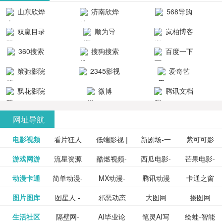
清流畅的观
品吧！
最新好看的
台！整合破
山东欣烨
济南欣烨
568导购
影体验。
动作片、 喜
解软件、整
生物科技有
科技有限公
网
双赢目录
顺为导
岚柏博客
剧片、爱情
合破解游
限公司
司
航-办公运营
片、搞笑片
戏、整合安
360搜索
搜狗搜索
百度一下
工具导航
卓破解软件
等全新电
引擎
策驰影院
2345影视
爱奇艺
影，是影
分享与下
大全
VIP会员
飘花影院
微博
腾讯文档
载！旨在打
网
造一个绿色
网址导航
安全优质软
电影视频
看片狂人
低端影视 |
新剧场-一
件共享站、
紫可可影
资源
泡剧网_最
游戏网游
流星资源
酷燃视频-
西瓜电影-
芒果电影-
更多>>
免费高清
个网盘资
视-紫可可,
豆瓣电影-
动漫卡通
简单动漫-
MX动漫-
腾讯动漫
卡通之窗
更多>>
新电视剧
网-流星蝴
致力于打
西瓜视频
芒果TV网
在线电影
源分享小
免费提供
三毛漫画
图片图库
图星人 -
邪恶动态
大图网
摄图网
更多>>
豆瓣电影
日本动画
最新最全
频道
_www.carto
免费在线
蝶剑官网
造中国领
网站电影
站电影频
电视剧观
站
最新高清
图行天下
生活社区
隔壁网-
AI毕业论
笔灵AI写
绘蛙-智能
更多>>
网
设计图片
图片大全