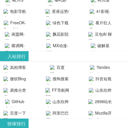
航-办公运营
院-哪吒影院
画-官网
电影导航
星座运势/
41影视-
工具导航
提供最新、
_www.copymango.co
- 免费看电影
最星座/美国
聚合最近好
FreeOK-
绿色下载
看片狂人
最全的高清
动漫综合
就来这！ | 快
神婆星座网
看的电视剧
FreeOK影视
吧
- 高清视频资
画盟网-
电影、电视
飘花影院
豆包AI 聊
导航网-免费
最新电影网
官网-最新影
源免费在线
画师联盟官
剧、动漫和
网
天智能对话
看电影就来
碟调网-
MX动漫-
站-41影视为
破解基
视资源|追剧
观看
网
综艺节目免
网页版入口
这！收录大
碟调网为您
最新最全动
地-精心专注
您提供最新
入站排行
也很卷
_huashilm.com_
费观看。平
量免费看电
提供最新电
漫免费在线
成全短剧电
整合当前互
岚柏博客
百度
Yandex
动漫综合
台内容丰
视剧和2025
影网站！
观看
视剧、电视
联网最新最
搜索
富，更新快
微软Bing
搜狗搜索
抖音短视
年最新电影
剧大全、好
全最优质的
速，支持在
引擎
频
的在线观
软件免费下
看的电视
易推分类
FF导航网
山东欣烨
线观看，满
看，快来碟
剧、最新的
载、资源免
目录网
化工有限公
GitHub
山东欣烨
2898站长
足各类影迷
调电影网在
电影在线观
费共享、技
司
生物科技有
资源平台
需求，提供
百度一下
阿里巴巴
Mozilla开
线观看最新
看，神马影
术教程学习
限公司
无广告、高
全球速卖通
发者
热门影视作
院每天更新
与交流平
快审排行