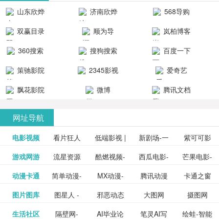
清流畅的观
品吧！
最新好看的
台！整合破
山东欣烨
济南欣烨
568导购
影体验。
动作片、 喜
解软件、整
生物科技有
科技有限公
网
双赢目录
顺为导
岚柏博客
剧片、爱情
合破解游
限公司
司
航-办公运营
片、搞笑片
戏、整合安
360搜索
搜狗搜索
百度一下
工具导航
卓破解软件
等全新电
引擎
策驰影院
2345影视
爱奇艺
影，是影
分享与下
大全
VIP会员
飘花影院
微博
腾讯文档
载！旨在打
网
造一个绿色
网址导航
安全优质软
电影视频
看片狂人
低端影视 |
新剧场-一
件共享站、
紫可可影
资源
泡剧网_最
游戏网游
流星资源
酷燃视频-
西瓜电影-
芒果电影-
更多>>
免费高清
个网盘资
视-紫可可,
豆瓣电影-
动漫卡通
简单动漫-
MX动漫-
腾讯动漫
卡通之窗
更多>>
新电视剧
网-流星蝴
致力于打
西瓜视频
芒果TV网
在线电影
源分享小
免费提供
三毛漫画
图片图库
图星人 -
邪恶动态
大图网
摄图网
更多>>
豆瓣电影
日本动画
最新最全
频道
_www.carto
免费在线
蝶剑官网
造中国领
网站电影
站电影频
电视剧观
站
最新高清
图行天下
生活社区
隔壁网-
AI毕业论
笔灵AI写
绘蛙-智能
更多>>
网
设计图片
图片大全