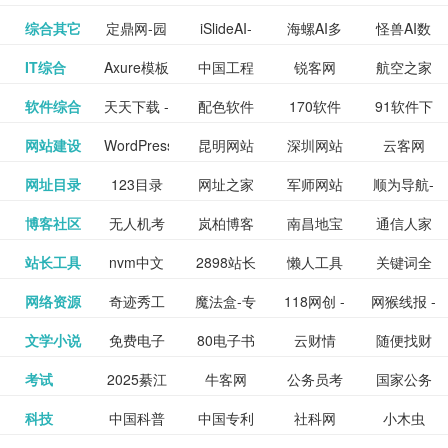
提供最新
BT下载站
动漫免费
_comic.qq.com_
动漫原创
观看_热播
资源下载
先的优质
频道
道
看
电影
讯飞星火-
综合其它
定鼎网-园
iSlideAI-
海螺AI多
怪兽AI数
更多>>
图库
nas论
文写作-AI
作 - 国内
图片、文
_www.sanmao.com.cn_
素材免费
的电影介
在线观看
动漫综合
电视剧大
站
短节目视
九章开物
IT综合
Axure模板
中国工程
锐客网
航空之家
更多>>
懂我的AI
林景观建
一键生成
模态大语
字人
坛|nas1.cn|nas1|nas
毕业设计-
领先的AI
案创作平
动漫原创
下载网站
绍及评论
全
频
牛品汇
软件综合
天天下载 -
配色软件
170软件
91软件下
更多>>
网
科技知识
助手
筑室内设
PPT模板
言模型
社区|PT网
AI答辩问
写作助手
台
包括上映
yx12345
网站建设
WordPress
昆明网站
深圳网站
云客网
更多>>
绿色精品
园
下载站
载
中心
计资料分
下载
站|NAS交
题预测与
影片的影
深圳网站
网址目录
123目录
网址之家
军师网站
顺为导航-
更多>>
下载站
主题模板
建设
建设
SEO众包
软件应用
享平台
流社区
PPT模板
易推分类
博客社区
无人机考
岚柏博客
南昌地宝
通信人家
更多>>
讯查询及
建设
网
目录网址
办公运营
下载_爱主
服务平台
分享平台
生成
精易论坛
站长工具
nvm中文
2898站长
懒人工具
关键词全
更多>>
目录网
证资讯网
网_南昌论
园
购票服
大全
工具导航
题
SEO工具
网络资源
奇迹秀工
魔法盒-专
118网创 -
网猴线报 -
更多>>
网
资源平台
网指数查
坛
务。你可
线报酷 -
文学小说
免费电子
80电子书
云财情
随便找财
更多>>
- 站长之家
具箱-设计
业的游戏
创业项目
一个简单
询
以记录想
钱如故
考试
2025綦江
牛客网
公务员考
国家公务
更多>>
专注线报
书下载
_八零电子
经网
师必备设
动画特效
资源分享
且纯粹的
看、在看
公务员考
科技
中国科普
中国专利
社科网
小木虫
更多>>
区中考志
试-中公教
员局
活动
网,txt小说
书_80txt_
计工具及
学习平台
下载平台
活动线报