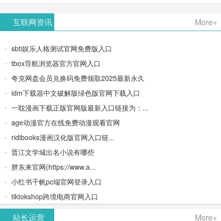
AiPPT -
更多>>
Image-
AI原生集
文生视频
- AI论文写
互联网资讯
More+
一键生成
2：
成开发环
类AIGC创
作平台/免
sbti娱乐人格测试官网免费版入口
高质量
OpenAI最
境/深度集
作平台
费生成千
tbox导航浏览器官方官网入口
夸克网盘会员兑换码免费领取2025最新永久
PPT
新AI图像
成
字大纲
idm下载器中文破解版绿色版官网下载入口
生成器
Doubao-
一耽漫画下载正版官网版最新入口链接为：...
age动漫官方在线免费动漫观看官网
1.5-pro与
ridibooks漫画汉化版官网入口链...
DeepSeek
晋江文学城出名小说有哪些
胖东来官网(https://www.a...
模型
小红书千帆pc端官网登录入口
tiktokshop跨境电商官网入口
站长运营
More+