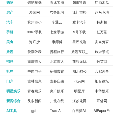
和看过的
中国科学
购物
锦绣星选
五比零海
568导购
红酒木瓜
更多>>
试信息网
博览
信息网
愿填报系
育网
免费下载,
八零小说
各类设计
资源分享
电影电视
淘宝
房产
爱装网
布鲁斯墙
江门市裕
达马克地
更多>>
院
海淘
淘网
网
靓汤官网
统
全集全本
网
辅助神器
网站
格莱美墙
汽车
杭州市小
车通云
爱卡汽车
特斯拉
更多>>
剧，顺便
纸
华墙纸
产
完结txt小
百度有驾
手机
3367手机
七妹手游
9号下载
任万堂
更多>>
纸
客车总量
导购
打分、写
说-书本网
游戏邦
美食
海底捞
康师傅
星巴克咖
麦当劳官
更多>>
网
游戏
调控管理
影评。根
心食谱网
旅游
爱潮汐表
携程旅行
旅游互联_
旅游景点
更多>>
啡
网
信息系统
据你的口
北京旅游
招聘
重庆市人
北京市人
前程无忧
数英网
更多>>
网
景点门票
点评-猫途
味，豆瓣
聘才网
机构
中国电子
宿州市建
湖北省公
合肥外事
更多>>
网
力资源和
力资源和
招聘网
预订
鹰
电影会推
湖北省粮
门户
吉林信息
左各庄镇
代劳网
烟台论坛
更多>>
检验检疫
委网
管局
办
社会保障
社会保障
Tripadvisor
腾讯充值
明星娱乐
青春娱乐
央广娱乐
明星库
中华娱乐
更多>>
荐好电影
食局
网
论坛
业务网
局
网易娱乐
新闻综合
头条新闻
川北在线
江苏龙网
可舒网
更多>>
中心
网
网,
网
给你。
巾帼网
AI工具
gpt-
Trae AI -
白日梦AI-
AIPaperPas
更多>>