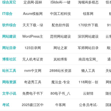
下载网站
坛|nas1.cn|nas1|nas
作-AI毕业设
国内领先的AI
片
综合其它
定鼎网-园林
iSlideAI-一键
海螺AI多模态
怪
、 喜
件、整
、爱情
解游
社区|PT网
计-AI答辩问题
写作助手
景观建筑室内
生成PPT模板
大语言模型
IT综合
Axure模板网
中国工程科技
锐客网
搞笑片
整合安
站|NAS交流社
预测与PPT模
设计资料分享
下载
知识中心
解软件
新电
软件综合
天天下载 - 绿
配色软件园
170软件下载
9
是影
与下
区
板生成
平台
色精品软件应
站
网站建设
WordPress主
昆明网站建设
深圳网站建设
云
旨在打
个绿色
用分享平台
题模板下载_
包
网址目录
123目录网
网址之家
军师网站目录
顺
优质软
爱主题
网址大全
公
博客社区
无人机考证资
岚柏博客
南昌地宝网_
通
享站、
源
讯网
南昌论坛
站长工具
nvm中文网
2898站长资源
懒人工具
关
平台
网络资源
奇迹秀工具
魔法盒-专业
118网创 - 创
网猴
箱-设计师必
的游戏动画特
业项目资源分
个
文学小说
免费电子书下
80电子书_八
云财情
随
备设计工具及
效学习平台
享下载平台
的
载网,txt小说
零电子书
考试
2025綦江区中
牛客网
公务员考试-
国