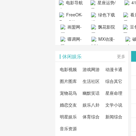
电影导航
星座运势/
4
工具导航
提供最新、
_www.
- 免费看电影
最星座/美国
聚合
FreeOK-
绿色下载
看
山东欣烨化工有限公
最全的高清
动漫
就来这！ | 快
神婆星座网
看的
司
FreeOK影视
吧
- 高
画盟网-
电影、电视
飘花影院
豆包
导航网-免费
最新
官网-最新影
源免
画师联盟官
剧、动漫和
网
天智
看电影就来
碟调网-
MX动漫-
站-4
破
视资源|追剧
观
网
综艺节目免
网页
这！收录大
碟调网为您
最新最全动
地-精
您提
也很卷
_huashilm.com_
费观看。平
休闲娱乐
更多
量免费看电
提供最新电
漫免费在线
成全
整合
动漫综合
台内容丰
视剧和2025
影网站！
观看
视剧
联网
电影视频
游戏网游
动漫卡通
富，更新快
年最新电影
剧大
全最
图片图库
生活社区
综合其它
速，支持在
的在线观
软件
看的
线观看，满
宠物花鸟
幽默笑话
星座命理
看，快来碟
剧、
载、
足各类影迷
调电影网在
电影
费共
婚恋交友
娱乐八卦
文学小说
需求，提供
线观看最新
看，
术教
明星娱乐
体育综合
新闻综合
无广告、高
热门影视作
院每
与交
清流畅的观
音乐资源
品吧！
最新
台！