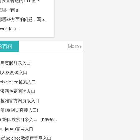
何设置合适的TTL值？
意哪些问题
哪些方面的问题，写5...
l-kno...
验百科
More+
笔网页版登录入口
TI人格测试入口
ofscience检索入口
蛙漫画免费阅读入口
马拉雅官方网页版入口
漫画(网页直接入口)
ver韩国搜索引擎入口（naver...
oo japan官网入口
b of science数据库官网入口