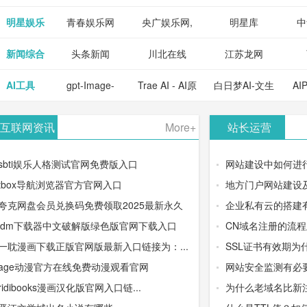
明星娱乐
青春娱乐网
央广娱乐网,
明星库
中
新闻综合
头条新闻
川北在线
江苏龙网
AI工具
gpt-Image-
Trae AI - AI原
白日梦AI-文生
AI
2：OpenAI最
生集成开发环
视频类AIGC
-
互联网资讯
More+
站长运营
新AI图像生成
境/深度集成
创作平台
平
sbti娱乐人格测试官网免费版入口
网站建设中如何进
器
Doubao-1.5-
tbox导航浏览器官方官网入口
地方门户网站建设
夸克网盘会员兑换码免费领取2025最新永久
企业私有云的搭建
pro与
idm下载器中文破解版绿色版官网下载入口
CN域名注册的流
DeepSeek模
一耽漫画下载正版官网版最新入口链接为：...
SSL证书有效期为
age动漫官方在线免费动漫观看官网
网站安全监测有必
型
ridibooks漫画汉化版官网入口链...
为什么老域名比新