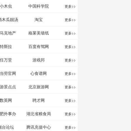
影给你。
分享网站
息网
小木虫
中国科学院
更多>>
酒木瓜靓汤
淘宝
更多>>
官网
马克地产
格莱美墙纸
更多>>
特斯拉
百度有驾网
更多>>
任万堂
游戏邦
更多>>
当劳官网
心食谱网
更多>>
游景点点
北京旅游网
更多>>
评-猫途鹰
数英网
聘才网
更多>>
ipadvisor
肥外事办
湖北省粮食局
更多>>
烟台论坛
腾讯充值中心
更多>>