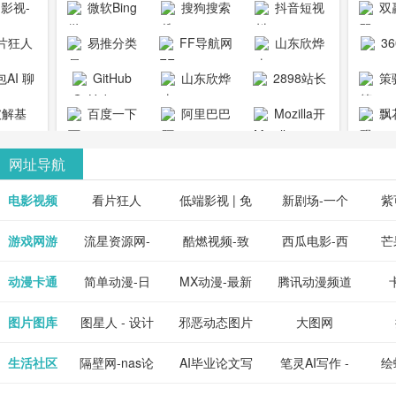
1影视-
微软Bing
搜狗搜索
抖音短视
双
copymango.com_
限
最近好
引擎
频
片狂人
易推分类
FF导航网
山东欣烨
3
综合
电视剧
清视频资
目录网
化工有限公
AI 聊
GitHub
山东欣烨
2898站长
策
电影网
费在线
司
能对话
生物科技有
资源平台
1影视为
解基
百度一下
阿里巴巴
Mozilla开
飘
看
版入口
限公司
心专注
供最新
全球速卖通
发者
网址导航
短剧电
当前互
、电视
最新最
电影视频
看片狂人
低端影视 | 免
新剧场-一个
紫
全、好
优质的
费高清在线电
网盘资源分享
紫
游戏网游
流星资源网-
酷燃视频-致
西瓜电影-西
芒
免费下
电视
最新的
资源免
影电视剧观看
小站
供
流星蝴蝶剑官
力于打造中国
瓜视频网站电
果
动漫卡通
简单动漫-日
MX动漫-最新
腾讯动漫频道
在线观
享、技
网资源下载站
领先的优质短
影频道
本动画BT下载
最全动漫免费
_comic.qq.com_
_ww
图片图库
图星人 - 设计
邪恶动态图片
大图网
神马影
程学习
天更新
流平
节目视频
站
在线观看
动漫综合
图片素材免费
大全
生活社区
隔壁网-nas论
AI毕业论文写
笔灵AI写作 -
绘
好看的
整合破