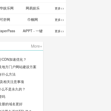
华娱乐网
网易娱乐
更多>>
可舒网
巾帼网
更多>>
PaperPass
AiPPT - 一键
更多>>
 AI论文写作
生成高质量
More+
台/免费生成
PPT
行CDN加速优化？
千字大纲
及地方门户网站建设方案
有什么方法
程及相关注意事项
什么不是永久的？
要吗
注册的域名更好