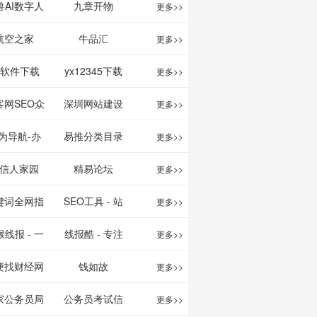
映影片的影讯
、文案创作
我的AI助手
兽AI数字人
九章开物
更多>>
查询及购票服
平台
航空之家
牛品汇
更多>>
务。你可以记
1软件下载
yx12345下载
更多>>
录想看、在看
站
客网SEO众
深圳网站建设
更多>>
和看过的电影
服务平台
为导航-办
易推分类目录
更多>>
电视剧，顺便
运营工具导
网
信人家园
精易论坛
更多>>
打分、写影
航
键词全网指
SEO工具 - 站
更多>>
评。根据你的
数查询
长之家
线报 - 一
线报酷 - 专注
更多>>
口味，豆瓣电
简单且纯粹
线报活动
便找财经网
钱如故
更多>>
影会推荐好电
活动线报资
家公务员局
公务员考试信
更多>>