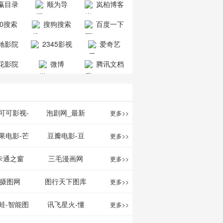
赢目录
顺为导
岚柏博客
公司
司
航-办公运营
60搜索
搜狗搜索
百度一下
工具导航
引擎
驰影院
2345影视
爱奇艺
大全
VIP会员
花影院
微博
腾讯文档
网
可可影视-
泡剧网_最新
更多>>
可可,免费提
电视剧免费在
果电影-芒
豆瓣电影-豆
更多>>
最新高清电
线观看_热播
TV网站电影
瓣电影提供最
卡通之窗
三毛漫画网
更多>>
影
电视剧大全
频道
新的电影介绍
w.cartoonwin.com_
_www.sanmao.com.cn_
摄图网
图行天下图库
更多>>
及评论包括上
动漫原创
动漫原创
蛙-智能图
讯飞星火-懂
更多>>