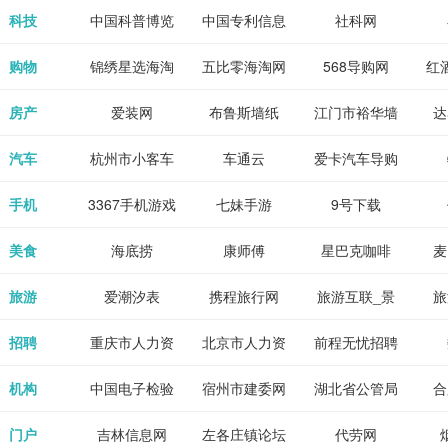
各类设计辅助
源
免费下载,全集
_80txt_八零
考志愿填报系
中公教育网
科技
中国科普博览
中国专利信息
社科网
神器
全本完结txt小
小说网
统
网
购物
锦绣星选海淘
五比零海淘网
568导购网
红
说-书本网
房产
爱装网
布鲁斯墙纸
江门市裕华墙
达
纸
汽车
杭州市小客车
车通云
爱卡汽车导购
总量调控管理
手机
3367手机游戏
七妹手游
9号下载
信息系统
美食
海底捞
康师傅
星巴克咖啡
麦
旅游
爱潮汐表
携程旅行网
旅游互联_景
旅
点门票预订
招聘
重庆市人力资
北京市人力资
前程无忧招聘
Tr
源和社会保障
源和社会保障
网
机构
中国电子检验
宿州市建委网
湖北省公管局
合
局
检疫业务网
门户
吉林信息网
左各庄镇论坛
代劳网