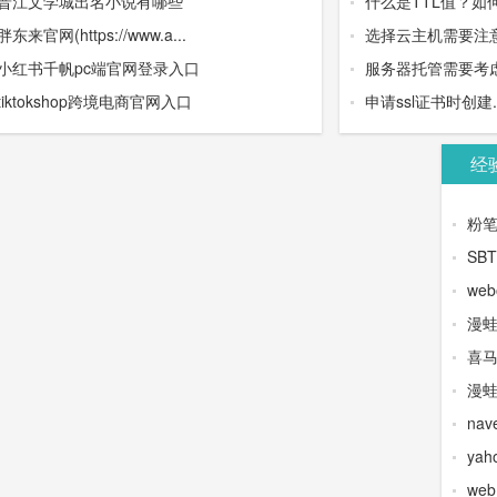
晋江文学城出名小说有哪些
什么是TTL值？如
胖东来官网(https://www.a...
选择云主机需要注
小红书千帆pc端官网登录入口
服务器托管需要考虑
tiktokshop跨境电商官网入口
申请ssl证书时创建.wel
经
粉
SB
web
漫
喜
漫蛙
na
yah
we