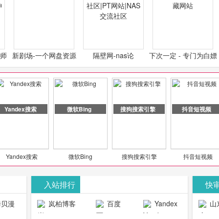
计师
新剧场-一个网盘资源
隔壁网-nas论
下次一定 - 专门为白嫖
类设
分享小站
坛|nas1.cn|nas1|nas
怪开发的宝藏网站
社区|PT网站|NAS交流
社区
Yandex搜索
微软Bing
搜狗搜索引擎
抖音短视频
Yandex搜索
微软Bing
搜狗搜索引擎
抖音短视频
入站排行
快
贝漫
岚柏博客
百度
Yandex
山
官网
搜索
生物