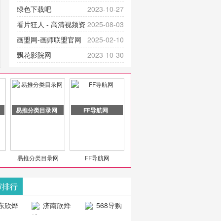
提供最新成全短剧电视剧、电视剧
官网-最新影视资源|追剧也很卷
绿色下载吧
2023-10-27
大全、好看的电视剧、最新的电影
看片狂人 - 高清视频资
2025-08-03
在线观看，神马影院每天更新最新
源免费在线观看
画盟网-画师联盟官网
2025-02-10
好看的动作片、 喜剧片、爱情片、
_huashilm.com_动漫综合
飘花影院网
2023-10-30
搞笑片等全新电影，是影
豆包AI 聊天智能对话网
2025-04-28
页版入口
易推分类目录网
FF导航网
易推分类目录网
FF导航网
审排行
东欣烨
济南欣烨
568导购
科技有
科技有限公
网