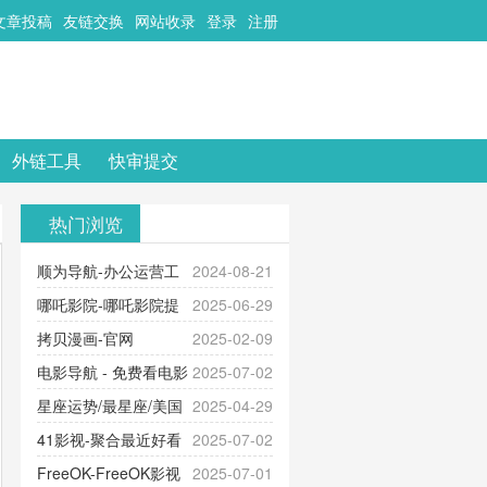
文章投稿
友链交换
网站收录
登录
注册
外链工具
快审提交
热门浏览
顺为导航-办公运营工
2024-08-21
具导航
哪吒影院-哪吒影院提
2025-06-29
供最新、最全的高清电影、电视
拷贝漫画-官网
2025-02-09
剧、动漫和综艺节目免费观看。平
_www.copymango.com_动漫综合
电影导航 - 免费看电影
2025-07-02
台内容丰富，更新快速，支持在线
就来这！ | 快导航网-免费看电影就
星座运势/最星座/美国
2025-04-29
观看，满足各类影迷需求，提供无
来这！收录大量免费看电影网站！
神婆星座网
41影视-聚合最近好看
2025-07-02
广告、高清流畅的观影体验。
的电视剧最新电影网站-41影视为您
FreeOK-FreeOK影视
2025-07-01