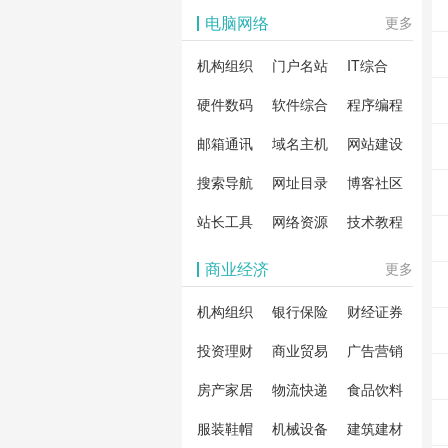
影体验。
动作片
解软
电脑网络
更多
剧片
合破
机构组织
门户名站
IT综合
片、
戏、
卓破
等全
硬件数码
软件综合
程序编程
影，
分享
邮箱通讯
域名主机
网站建设
载！
搜索导航
网址目录
博客社区
造一
安全
站长工具
网络资源
技术教程
件共
商业经济
更多
资
机构组织
银行保险
财经证券
投资理财
商业贸易
广告营销
房产家居
物流快递
食品饮料
服装鞋帽
机械设备
建筑建材