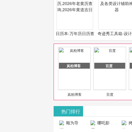
日历本-万年历日历查
奇迹秀工具箱-设
询-2026年日历,2026
必备设计工具及各
年老黄历查询,2026年
计辅助神器
黄道吉日
岚柏博客
百度
岚柏博客
百度
热门排行
山东欣烨化工有限公司
顺为导
哪吒影
拷
航-办公运营
院-哪吒影院
画-