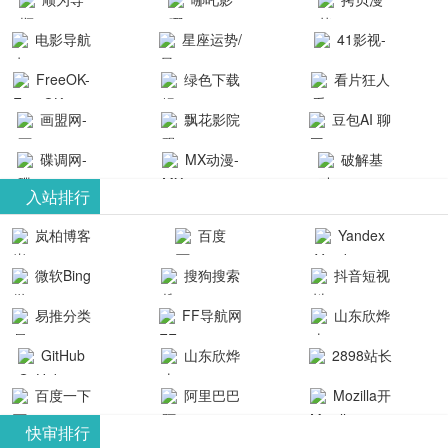
航-办公运营
院-哪吒影院
画-官网
电影导航
星座运势/
41影视-
工具导航
提供最新、
_www.copymango.co
- 免费看电影
最星座/美国
聚合最近好
FreeOK-
绿色下载
看片狂人
最全的高清
动漫综合
就来这！ | 快
神婆星座网
看的电视剧
FreeOK影视
吧
- 高清视频资
画盟网-
电影、电视
飘花影院
豆包AI 聊
导航网-免费
最新电影网
官网-最新影
源免费在线
画师联盟官
剧、动漫和
网
天智能对话
看电影就来
碟调网-
MX动漫-
站-41影视为
破解基
视资源|追剧
观看
网
综艺节目免
网页版入口
这！收录大
碟调网为您
最新最全动
地-精心专注
您提供最新
入站排行
也很卷
_huashilm.com_
费观看。平
量免费看电
提供最新电
漫免费在线
成全短剧电
整合当前互
岚柏博客
百度
Yandex
动漫综合
台内容丰
视剧和2025
影网站！
观看
视剧、电视
联网最新最
搜索
富，更新快
微软Bing
搜狗搜索
抖音短视
年最新电影
剧大全、好
全最优质的
速，支持在
引擎
频
的在线观
软件免费下
看的电视
易推分类
FF导航网
山东欣烨
线观看，满
看，快来碟
剧、最新的
载、资源免
目录网
化工有限公
GitHub
山东欣烨
2898站长
足各类影迷
调电影网在
电影在线观
费共享、技
司
生物科技有
资源平台
需求，提供
百度一下
阿里巴巴
Mozilla开
线观看最新
看，神马影
术教程学习
限公司
无广告、高
全球速卖通
发者
热门影视作
院每天更新
与交流平
快审排行