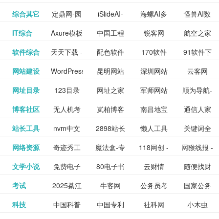
提供最新
BT下载站
动漫免费
_comic.qq.com_
动漫原创
观看_热播
资源下载
先的优质
频道
道
看
电影
讯飞星火-
综合其它
定鼎网-园
iSlideAI-
海螺AI多
怪兽AI数
更多>>
图库
nas论
文写作-AI
作 - 国内
图片、文
_www.sanmao.com.cn_
素材免费
的电影介
在线观看
动漫综合
电视剧大
站
短节目视
九章开物
IT综合
Axure模板
中国工程
锐客网
航空之家
更多>>
懂我的AI
林景观建
一键生成
模态大语
字人
坛|nas1.cn|nas1|nas
毕业设计-
领先的AI
案创作平
动漫原创
下载网站
绍及评论
全
频
牛品汇
软件综合
天天下载 -
配色软件
170软件
91软件下
更多>>
网
科技知识
助手
筑室内设
PPT模板
言模型
社区|PT网
AI答辩问
写作助手
台
包括上映
yx12345
网站建设
WordPress
昆明网站
深圳网站
云客网
更多>>
绿色精品
园
下载站
载
中心
计资料分
下载
站|NAS交
题预测与
影片的影
深圳网站
网址目录
123目录
网址之家
军师网站
顺为导航-
更多>>
下载站
主题模板
建设
建设
SEO众包
软件应用
享平台
流社区
PPT模板
易推分类
博客社区
无人机考
岚柏博客
南昌地宝
通信人家
更多>>
讯查询及
建设
网
目录网址
办公运营
下载_爱主
服务平台
分享平台
生成
精易论坛
站长工具
nvm中文
2898站长
懒人工具
关键词全
更多>>
目录网
证资讯网
网_南昌论
园
购票服
大全
工具导航
题
SEO工具
网络资源
奇迹秀工
魔法盒-专
118网创 -
网猴线报 -
更多>>
网
资源平台
网指数查
坛
务。你可
线报酷 -
文学小说
免费电子
80电子书
云财情
随便找财
更多>>
- 站长之家
具箱-设计
业的游戏
创业项目
一个简单
询
以记录想
钱如故
考试
2025綦江
牛客网
公务员考
国家公务
更多>>
专注线报
书下载
_八零电子
经网
师必备设
动画特效
资源分享
且纯粹的
看、在看
公务员考
科技
中国科普
中国专利
社科网
小木虫
更多>>
区中考志
试-中公教
员局
活动
网,txt小说
书_80txt_
计工具及
学习平台
下载平台
活动线报