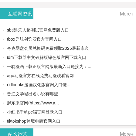
AiPPT -
更多>>
Image-
AI原生集
文生视频
- AI论文写
互联网资讯
More+
一键生成
2：
成开发环
类AIGC创
作平台/免
sbti娱乐人格测试官网免费版入口
高质量
OpenAI最
境/深度集
作平台
费生成千
tbox导航浏览器官方官网入口
夸克网盘会员兑换码免费领取2025最新永久
PPT
新AI图像
成
字大纲
idm下载器中文破解版绿色版官网下载入口
生成器
Doubao-
一耽漫画下载正版官网版最新入口链接为：...
age动漫官方在线免费动漫观看官网
1.5-pro与
ridibooks漫画汉化版官网入口链...
DeepSeek
晋江文学城出名小说有哪些
胖东来官网(https://www.a...
模型
小红书千帆pc端官网登录入口
tiktokshop跨境电商官网入口
站长运营
More+