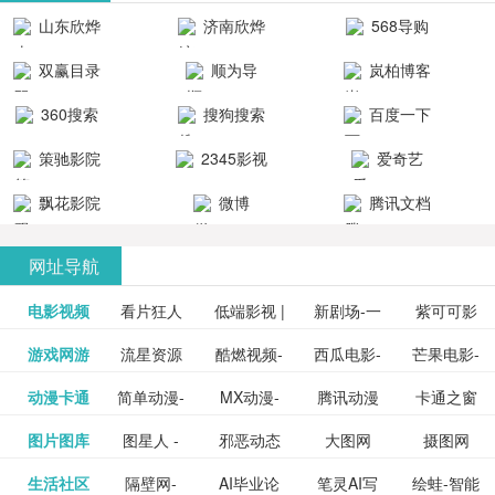
清流畅的观
品吧！
最新好看的
台！整合破
山东欣烨
济南欣烨
568导购
影体验。
动作片、 喜
解软件、整
生物科技有
科技有限公
网
双赢目录
顺为导
岚柏博客
剧片、爱情
合破解游
限公司
司
航-办公运营
片、搞笑片
戏、整合安
360搜索
搜狗搜索
百度一下
工具导航
卓破解软件
等全新电
引擎
策驰影院
2345影视
爱奇艺
影，是影
分享与下
大全
VIP会员
飘花影院
微博
腾讯文档
载！旨在打
网
造一个绿色
网址导航
安全优质软
电影视频
看片狂人
低端影视 |
新剧场-一
件共享站、
紫可可影
资源
泡剧网_最
游戏网游
流星资源
酷燃视频-
西瓜电影-
芒果电影-
更多>>
免费高清
个网盘资
视-紫可可,
豆瓣电影-
动漫卡通
简单动漫-
MX动漫-
腾讯动漫
卡通之窗
更多>>
新电视剧
网-流星蝴
致力于打
西瓜视频
芒果TV网
在线电影
源分享小
免费提供
三毛漫画
图片图库
图星人 -
邪恶动态
大图网
摄图网
更多>>
豆瓣电影
日本动画
最新最全
频道
_www.carto
免费在线
蝶剑官网
造中国领
网站电影
站电影频
电视剧观
站
最新高清
图行天下
生活社区
隔壁网-
AI毕业论
笔灵AI写
绘蛙-智能
更多>>
网
设计图片
图片大全