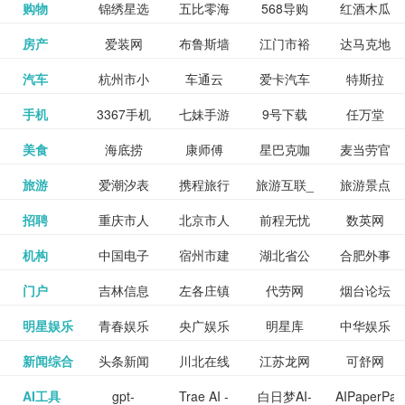
和看过的
中国科学
购物
锦绣星选
五比零海
568导购
红酒木瓜
更多>>
试信息网
博览
信息网
愿填报系
育网
免费下载,
八零小说
各类设计
资源分享
电影电视
淘宝
房产
爱装网
布鲁斯墙
江门市裕
达马克地
更多>>
院
海淘
淘网
网
靓汤官网
统
全集全本
网
辅助神器
网站
格莱美墙
汽车
杭州市小
车通云
爱卡汽车
特斯拉
更多>>
剧，顺便
纸
华墙纸
产
完结txt小
百度有驾
手机
3367手机
七妹手游
9号下载
任万堂
更多>>
纸
客车总量
导购
打分、写
说-书本网
游戏邦
美食
海底捞
康师傅
星巴克咖
麦当劳官
更多>>
网
游戏
调控管理
影评。根
心食谱网
旅游
爱潮汐表
携程旅行
旅游互联_
旅游景点
更多>>
啡
网
信息系统
据你的口
北京旅游
招聘
重庆市人
北京市人
前程无忧
数英网
更多>>
网
景点门票
点评-猫途
味，豆瓣
聘才网
机构
中国电子
宿州市建
湖北省公
合肥外事
更多>>
网
力资源和
力资源和
招聘网
预订
鹰
电影会推
湖北省粮
门户
吉林信息
左各庄镇
代劳网
烟台论坛
更多>>
检验检疫
委网
管局
办
社会保障
社会保障
Tripadvisor
腾讯充值
明星娱乐
青春娱乐
央广娱乐
明星库
中华娱乐
更多>>
荐好电影
食局
网
论坛
业务网
局
网易娱乐
新闻综合
头条新闻
川北在线
江苏龙网
可舒网
更多>>
中心
网
网,
网
给你。
巾帼网
AI工具
gpt-
Trae AI -
白日梦AI-
AIPaperPas
更多>>