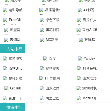
航-办公运营
院-哪吒影院
画-官网
电影导航
星座运势/
41影视-
工具导航
提供最新、
_www.copymango.co
- 免费看电影
最星座/美国
聚合最近好
FreeOK-
绿色下载
看片狂人
最全的高清
动漫综合
就来这！ | 快
神婆星座网
看的电视剧
FreeOK影视
吧
- 高清视频资
画盟网-
电影、电视
飘花影院
豆包AI 聊
导航网-免费
最新电影网
官网-最新影
源免费在线
画师联盟官
剧、动漫和
网
天智能对话
看电影就来
碟调网-
MX动漫-
站-41影视为
破解基
视资源|追剧
观看
网
综艺节目免
网页版入口
这！收录大
碟调网为您
最新最全动
地-精心专注
您提供最新
入站排行
也很卷
_huashilm.com_
费观看。平
量免费看电
提供最新电
漫免费在线
成全短剧电
整合当前互
岚柏博客
百度
Yandex
动漫综合
台内容丰
视剧和2025
影网站！
观看
视剧、电视
联网最新最
搜索
富，更新快
微软Bing
搜狗搜索
抖音短视
年最新电影
剧大全、好
全最优质的
速，支持在
引擎
频
的在线观
软件免费下
看的电视
易推分类
FF导航网
山东欣烨
线观看，满
看，快来碟
剧、最新的
载、资源免
目录网
化工有限公
GitHub
山东欣烨
2898站长
足各类影迷
调电影网在
电影在线观
费共享、技
司
生物科技有
资源平台
需求，提供
百度一下
阿里巴巴
Mozilla开
线观看最新
看，神马影
术教程学习
限公司
无广告、高
全球速卖通
发者
热门影视作
院每天更新
与交流平
快审排行