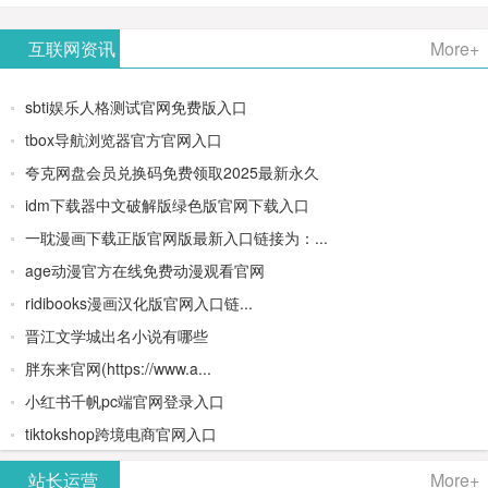
AiPPT -
更多>>
Image-
AI原生集
文生视频
- AI论文写
互联网资讯
More+
一键生成
2：
成开发环
类AIGC创
作平台/免
sbti娱乐人格测试官网免费版入口
高质量
OpenAI最
境/深度集
作平台
费生成千
tbox导航浏览器官方官网入口
夸克网盘会员兑换码免费领取2025最新永久
PPT
新AI图像
成
字大纲
idm下载器中文破解版绿色版官网下载入口
生成器
Doubao-
一耽漫画下载正版官网版最新入口链接为：...
age动漫官方在线免费动漫观看官网
1.5-pro与
ridibooks漫画汉化版官网入口链...
DeepSeek
晋江文学城出名小说有哪些
胖东来官网(https://www.a...
模型
小红书千帆pc端官网登录入口
tiktokshop跨境电商官网入口
站长运营
More+