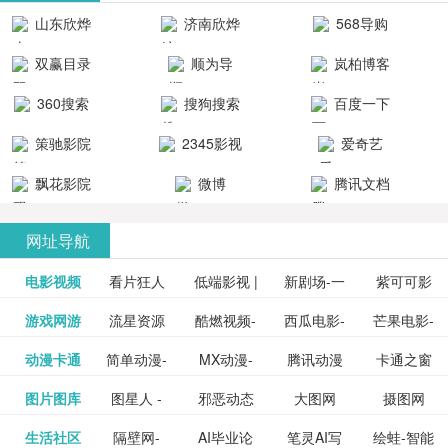
清流畅的观
品吧！
最新好看的
台！整合破
山东欣烨
济南欣烨
568导购
影体验。
动作片、 喜
解软件、整
生物科技有
科技有限公
网
双赢目录
顺为导
岚柏博客
剧片、爱情
合破解游
限公司
司
航-办公运营
片、搞笑片
戏、整合安
360搜索
搜狗搜索
百度一下
工具导航
卓破解软件
等全新电
引擎
策驰影院
2345影视
爱奇艺
影，是影
分享与下
大全
VIP会员
飘花影院
微博
腾讯文档
载！旨在打
网
造一个绿色
网址导航
安全优质软
电影视频
看片狂人
低端影视 |
新剧场-一
件共享站、
紫可可影
资源
泡剧网_最
游戏网游
流星资源
酷燃视频-
西瓜电影-
芒果电影-
更多>>
免费高清
个网盘资
视-紫可可,
豆瓣电影-
动漫卡通
简单动漫-
MX动漫-
腾讯动漫
卡通之窗
更多>>
新电视剧
网-流星蝴
致力于打
西瓜视频
芒果TV网
在线电影
源分享小
免费提供
三毛漫画
图片图库
图星人 -
邪恶动态
大图网
摄图网
更多>>
豆瓣电影
日本动画
最新最全
频道
_www.carto
免费在线
蝶剑官网
造中国领
网站电影
站电影频
电视剧观
站
最新高清
图行天下
生活社区
隔壁网-
AI毕业论
笔灵AI写
绘蛙-智能
更多>>
网
设计图片
图片大全