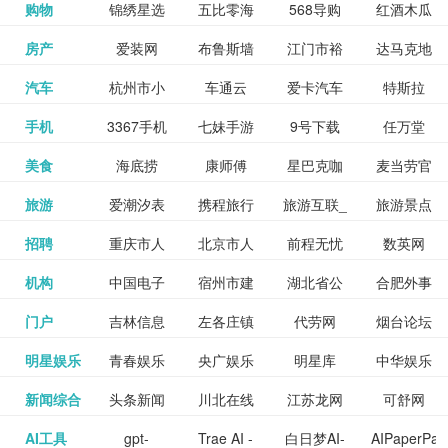
和看过的
中国科学
购物
锦绣星选
五比零海
568导购
红酒木瓜
更多>>
试信息网
博览
信息网
愿填报系
育网
免费下载,
八零小说
各类设计
资源分享
电影电视
淘宝
房产
爱装网
布鲁斯墙
江门市裕
达马克地
更多>>
院
海淘
淘网
网
靓汤官网
统
全集全本
网
辅助神器
网站
格莱美墙
汽车
杭州市小
车通云
爱卡汽车
特斯拉
更多>>
剧，顺便
纸
华墙纸
产
完结txt小
百度有驾
手机
3367手机
七妹手游
9号下载
任万堂
更多>>
纸
客车总量
导购
打分、写
说-书本网
游戏邦
美食
海底捞
康师傅
星巴克咖
麦当劳官
更多>>
网
游戏
调控管理
影评。根
心食谱网
旅游
爱潮汐表
携程旅行
旅游互联_
旅游景点
更多>>
啡
网
信息系统
据你的口
北京旅游
招聘
重庆市人
北京市人
前程无忧
数英网
更多>>
网
景点门票
点评-猫途
味，豆瓣
聘才网
机构
中国电子
宿州市建
湖北省公
合肥外事
更多>>
网
力资源和
力资源和
招聘网
预订
鹰
电影会推
湖北省粮
门户
吉林信息
左各庄镇
代劳网
烟台论坛
更多>>
检验检疫
委网
管局
办
社会保障
社会保障
Tripadvisor
腾讯充值
明星娱乐
青春娱乐
央广娱乐
明星库
中华娱乐
更多>>
荐好电影
食局
网
论坛
业务网
局
网易娱乐
新闻综合
头条新闻
川北在线
江苏龙网
可舒网
更多>>
中心
网
网,
网
给你。
巾帼网
AI工具
gpt-
Trae AI -
白日梦AI-
AIPaperPas
更多>>