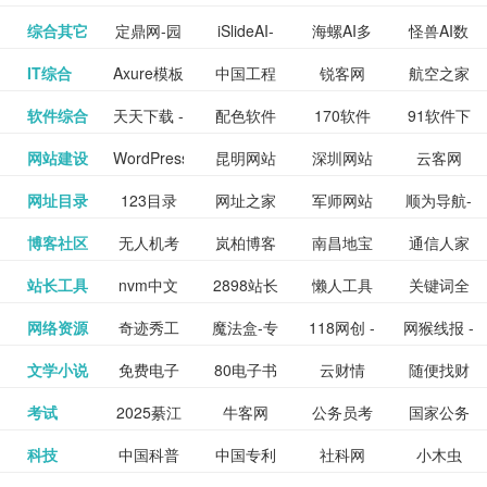
提供最新
BT下载站
动漫免费
_comic.qq.com_
动漫原创
观看_热播
资源下载
先的优质
频道
道
看
电影
讯飞星火-
综合其它
定鼎网-园
iSlideAI-
海螺AI多
怪兽AI数
更多>>
图库
nas论
文写作-AI
作 - 国内
图片、文
_www.sanmao.com.cn_
素材免费
的电影介
在线观看
动漫综合
电视剧大
站
短节目视
九章开物
IT综合
Axure模板
中国工程
锐客网
航空之家
更多>>
懂我的AI
林景观建
一键生成
模态大语
字人
坛|nas1.cn|nas1|nas
毕业设计-
领先的AI
案创作平
动漫原创
下载网站
绍及评论
全
频
牛品汇
软件综合
天天下载 -
配色软件
170软件
91软件下
更多>>
网
科技知识
助手
筑室内设
PPT模板
言模型
社区|PT网
AI答辩问
写作助手
台
包括上映
yx12345
网站建设
WordPress
昆明网站
深圳网站
云客网
更多>>
绿色精品
园
下载站
载
中心
计资料分
下载
站|NAS交
题预测与
影片的影
深圳网站
网址目录
123目录
网址之家
军师网站
顺为导航-
更多>>
下载站
主题模板
建设
建设
SEO众包
软件应用
享平台
流社区
PPT模板
易推分类
博客社区
无人机考
岚柏博客
南昌地宝
通信人家
更多>>
讯查询及
建设
网
目录网址
办公运营
下载_爱主
服务平台
分享平台
生成
精易论坛
站长工具
nvm中文
2898站长
懒人工具
关键词全
更多>>
目录网
证资讯网
网_南昌论
园
购票服
大全
工具导航
题
SEO工具
网络资源
奇迹秀工
魔法盒-专
118网创 -
网猴线报 -
更多>>
网
资源平台
网指数查
坛
务。你可
线报酷 -
文学小说
免费电子
80电子书
云财情
随便找财
更多>>
- 站长之家
具箱-设计
业的游戏
创业项目
一个简单
询
以记录想
钱如故
考试
2025綦江
牛客网
公务员考
国家公务
更多>>
专注线报
书下载
_八零电子
经网
师必备设
动画特效
资源分享
且纯粹的
看、在看
公务员考
科技
中国科普
中国专利
社科网
小木虫
更多>>
区中考志
试-中公教
员局
活动
网,txt小说
书_80txt_
计工具及
学习平台
下载平台
活动线报