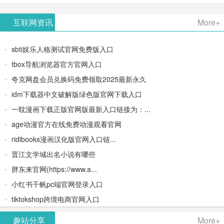
AiPPT -
更多>>
Image-
AI原生集
文生视频
- AI论文写
互联网资讯
More+
一键生成
2：
成开发环
类AIGC创
作平台/免
sbti娱乐人格测试官网免费版入口
高质量
OpenAI最
境/深度集
作平台
费生成千
tbox导航浏览器官方官网入口
夸克网盘会员兑换码免费领取2025最新永久
PPT
新AI图像
成
字大纲
idm下载器中文破解版绿色版官网下载入口
生成器
Doubao-
一耽漫画下载正版官网版最新入口链接为：...
age动漫官方在线免费动漫观看官网
1.5-pro与
ridibooks漫画汉化版官网入口链...
DeepSeek
晋江文学城出名小说有哪些
胖东来官网(https://www.a...
模型
小红书千帆pc端官网登录入口
tiktokshop跨境电商官网入口
趣站分享
More+