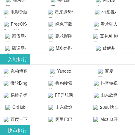
航-办公运营
院-哪吒影院
画-官网
电影导航
星座运势/
41影视-
工具导航
提供最新、
_www.copymango.co
- 免费看电影
最星座/美国
聚合最近好
FreeOK-
绿色下载
看片狂人
最全的高清
动漫综合
就来这！ | 快
神婆星座网
看的电视剧
FreeOK影视
吧
- 高清视频资
画盟网-
电影、电视
飘花影院
豆包AI 聊
导航网-免费
最新电影网
官网-最新影
源免费在线
画师联盟官
剧、动漫和
网
天智能对话
看电影就来
碟调网-
MX动漫-
站-41影视为
破解基
视资源|追剧
观看
网
综艺节目免
网页版入口
这！收录大
碟调网为您
最新最全动
地-精心专注
您提供最新
入站排行
也很卷
_huashilm.com_
费观看。平
量免费看电
提供最新电
漫免费在线
成全短剧电
整合当前互
岚柏博客
Yandex
百度
动漫综合
台内容丰
视剧和2025
影网站！
观看
视剧、电视
联网最新最
搜索
富，更新快
微软Bing
搜狗搜索
抖音短视
年最新电影
剧大全、好
全最优质的
速，支持在
引擎
频
的在线观
软件免费下
看的电视
易推分类
FF导航网
山东欣烨
线观看，满
看，快来碟
剧、最新的
载、资源免
目录网
化工有限公
GitHub
山东欣烨
2898站长
足各类影迷
调电影网在
电影在线观
费共享、技
司
生物科技有
资源平台
需求，提供
百度一下
阿里巴巴
Mozilla开
线观看最新
看，神马影
术教程学习
限公司
无广告、高
全球速卖通
发者
热门影视作
院每天更新
与交流平
快审排行