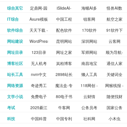
提供最新
BT下载站
动漫免费
_comic.qq.com_
动漫原创
观看_热播
资源下载
先的优质
频道
道
看
电影
讯飞星火-
综合其它
定鼎网-园
iSlideAI-
海螺AI多
怪兽AI数
更多>>
图库
nas论
文写作-AI
作 - 国内
图片、文
_www.sanmao.com.cn_
素材免费
的电影介
在线观看
动漫综合
电视剧大
站
短节目视
九章开物
IT综合
Axure模板
中国工程
锐客网
航空之家
更多>>
懂我的AI
林景观建
一键生成
模态大语
字人
坛|nas1.cn|nas1|nas
毕业设计-
领先的AI
案创作平
动漫原创
下载网站
绍及评论
全
频
牛品汇
软件综合
天天下载 -
配色软件
170软件
91软件下
更多>>
网
科技知识
助手
筑室内设
PPT模板
言模型
社区|PT网
AI答辩问
写作助手
台
包括上映
yx12345
网站建设
WordPress
昆明网站
深圳网站
云客网
更多>>
绿色精品
园
下载站
载
中心
计资料分
下载
站|NAS交
题预测与
影片的影
深圳网站
网址目录
123目录
网址之家
军师网站
顺为导航-
更多>>
下载站
主题模板
建设
建设
SEO众包
软件应用
享平台
流社区
PPT模板
易推分类
博客社区
无人机考
岚柏博客
南昌地宝
通信人家
更多>>
讯查询及
建设
网
目录网址
办公运营
下载_爱主
服务平台
分享平台
生成
精易论坛
站长工具
nvm中文
2898站长
懒人工具
关键词全
更多>>
目录网
证资讯网
网_南昌论
园
购票服
大全
工具导航
题
SEO工具
网络资源
奇迹秀工
魔法盒-专
118网创 -
网猴线报 -
更多>>
网
资源平台
网指数查
坛
务。你可
线报酷 -
文学小说
免费电子
80电子书
云财情
随便找财
更多>>
- 站长之家
具箱-设计
业的游戏
创业项目
一个简单
询
以记录想
钱如故
考试
2025綦江
牛客网
公务员考
国家公务
更多>>
专注线报
书下载
_八零电子
经网
师必备设
动画特效
资源分享
且纯粹的
看、在看
公务员考
科技
中国科普
中国专利
社科网
小木虫
更多>>
区中考志
试-中公教
员局
活动
网,txt小说
书_80txt_
计工具及
学习平台
下载平台
活动线报