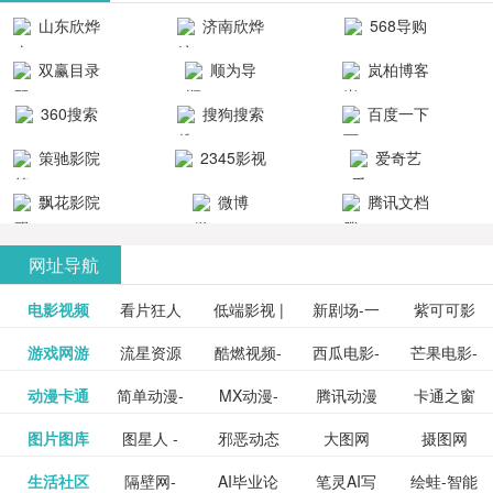
清流畅的观
品吧！
最新好看的
台！整合破
山东欣烨
济南欣烨
568导购
影体验。
动作片、 喜
解软件、整
生物科技有
科技有限公
网
双赢目录
顺为导
岚柏博客
剧片、爱情
合破解游
限公司
司
航-办公运营
片、搞笑片
戏、整合安
360搜索
搜狗搜索
百度一下
工具导航
卓破解软件
等全新电
引擎
策驰影院
2345影视
爱奇艺
影，是影
分享与下
大全
VIP会员
飘花影院
微博
腾讯文档
载！旨在打
网
造一个绿色
网址导航
安全优质软
电影视频
看片狂人
低端影视 |
新剧场-一
件共享站、
紫可可影
资源
泡剧网_最
游戏网游
流星资源
酷燃视频-
西瓜电影-
芒果电影-
更多>>
免费高清
个网盘资
视-紫可可,
豆瓣电影-
动漫卡通
简单动漫-
MX动漫-
腾讯动漫
卡通之窗
更多>>
新电视剧
网-流星蝴
致力于打
西瓜视频
芒果TV网
在线电影
源分享小
免费提供
三毛漫画
图片图库
图星人 -
邪恶动态
大图网
摄图网
更多>>
豆瓣电影
日本动画
最新最全
频道
_www.carto
免费在线
蝶剑官网
造中国领
网站电影
站电影频
电视剧观
站
最新高清
图行天下
生活社区
隔壁网-
AI毕业论
笔灵AI写
绘蛙-智能
更多>>
网
设计图片
图片大全