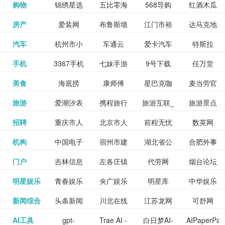
和看过的
中国科学
购物
锦绣星选
五比零海
568导购
红酒木瓜
更多>>
试信息网
博览
信息网
愿填报系
育网
免费下载,
八零小说
各类设计
资源分享
电影电视
淘宝
房产
爱装网
布鲁斯墙
江门市裕
达马克地
更多>>
院
海淘
淘网
网
靓汤官网
统
全集全本
网
辅助神器
网站
格莱美墙
汽车
杭州市小
车通云
爱卡汽车
特斯拉
更多>>
剧，顺便
纸
华墙纸
产
完结txt小
百度有驾
手机
3367手机
七妹手游
9号下载
任万堂
更多>>
纸
客车总量
导购
打分、写
说-书本网
游戏邦
美食
海底捞
康师傅
星巴克咖
麦当劳官
更多>>
网
游戏
调控管理
影评。根
心食谱网
旅游
爱潮汐表
携程旅行
旅游互联_
旅游景点
更多>>
啡
网
信息系统
据你的口
北京旅游
招聘
重庆市人
北京市人
前程无忧
数英网
更多>>
网
景点门票
点评-猫途
味，豆瓣
聘才网
机构
中国电子
宿州市建
湖北省公
合肥外事
更多>>
网
力资源和
力资源和
招聘网
预订
鹰
电影会推
湖北省粮
门户
吉林信息
左各庄镇
代劳网
烟台论坛
更多>>
检验检疫
委网
管局
办
社会保障
社会保障
Tripadvisor
腾讯充值
明星娱乐
青春娱乐
央广娱乐
明星库
中华娱乐
更多>>
荐好电影
食局
网
论坛
业务网
局
网易娱乐
新闻综合
头条新闻
川北在线
江苏龙网
可舒网
更多>>
中心
网
网,
网
给你。
巾帼网
AI工具
gpt-
Trae AI -
白日梦AI-
AIPaperPas
更多>>