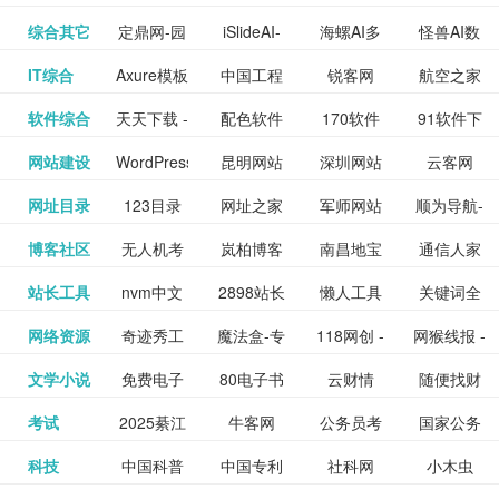
提供最新
BT下载站
动漫免费
_comic.qq.com_
动漫原创
观看_热播
资源下载
先的优质
频道
道
看
电影
讯飞星火-
综合其它
定鼎网-园
iSlideAI-
海螺AI多
怪兽AI数
更多>>
图库
nas论
文写作-AI
作 - 国内
图片、文
_www.sanmao.com.cn_
素材免费
的电影介
在线观看
动漫综合
电视剧大
站
短节目视
九章开物
IT综合
Axure模板
中国工程
锐客网
航空之家
更多>>
懂我的AI
林景观建
一键生成
模态大语
字人
坛|nas1.cn|nas1|nas
毕业设计-
领先的AI
案创作平
动漫原创
下载网站
绍及评论
全
频
牛品汇
软件综合
天天下载 -
配色软件
170软件
91软件下
更多>>
网
科技知识
助手
筑室内设
PPT模板
言模型
社区|PT网
AI答辩问
写作助手
台
包括上映
yx12345
网站建设
WordPress
昆明网站
深圳网站
云客网
更多>>
绿色精品
园
下载站
载
中心
计资料分
下载
站|NAS交
题预测与
影片的影
深圳网站
网址目录
123目录
网址之家
军师网站
顺为导航-
更多>>
下载站
主题模板
建设
建设
SEO众包
软件应用
享平台
流社区
PPT模板
易推分类
博客社区
无人机考
岚柏博客
南昌地宝
通信人家
更多>>
讯查询及
建设
网
目录网址
办公运营
下载_爱主
服务平台
分享平台
生成
精易论坛
站长工具
nvm中文
2898站长
懒人工具
关键词全
更多>>
目录网
证资讯网
网_南昌论
园
购票服
大全
工具导航
题
SEO工具
网络资源
奇迹秀工
魔法盒-专
118网创 -
网猴线报 -
更多>>
网
资源平台
网指数查
坛
务。你可
线报酷 -
文学小说
免费电子
80电子书
云财情
随便找财
更多>>
- 站长之家
具箱-设计
业的游戏
创业项目
一个简单
询
以记录想
钱如故
考试
2025綦江
牛客网
公务员考
国家公务
更多>>
专注线报
书下载
_八零电子
经网
师必备设
动画特效
资源分享
且纯粹的
看、在看
公务员考
科技
中国科普
中国专利
社科网
小木虫
更多>>
区中考志
试-中公教
员局
活动
网,txt小说
书_80txt_
计工具及
学习平台
下载平台
活动线报