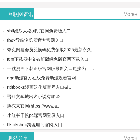
AiPPT -
更多>>
Image-
AI原生集
文生视频
- AI论文写
互联网资讯
More+
一键生成
2：
成开发环
类AIGC创
作平台/免
sbti娱乐人格测试官网免费版入口
高质量
OpenAI最
境/深度集
作平台
费生成千
tbox导航浏览器官方官网入口
夸克网盘会员兑换码免费领取2025最新永久
PPT
新AI图像
成
字大纲
idm下载器中文破解版绿色版官网下载入口
生成器
Doubao-
一耽漫画下载正版官网版最新入口链接为：...
age动漫官方在线免费动漫观看官网
1.5-pro与
ridibooks漫画汉化版官网入口链...
DeepSeek
晋江文学城出名小说有哪些
胖东来官网(https://www.a...
模型
小红书千帆pc端官网登录入口
tiktokshop跨境电商官网入口
趣站分享
More+