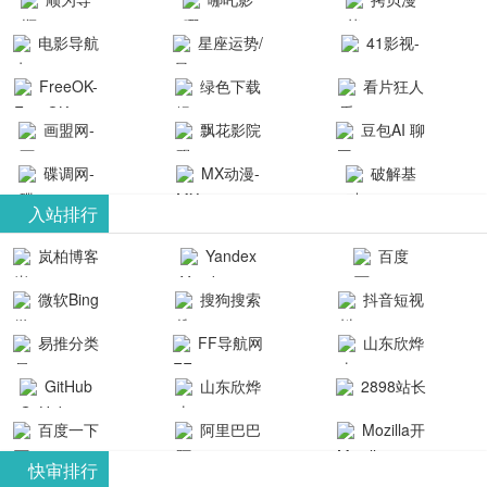
航-办公运营
院-哪吒影院
画-官网
电影导航
星座运势/
41影视-
工具导航
提供最新、
_www.copymango.co
- 免费看电影
最星座/美国
聚合最近好
FreeOK-
绿色下载
看片狂人
最全的高清
动漫综合
就来这！ | 快
神婆星座网
看的电视剧
FreeOK影视
吧
- 高清视频资
画盟网-
电影、电视
飘花影院
豆包AI 聊
导航网-免费
最新电影网
官网-最新影
源免费在线
画师联盟官
剧、动漫和
网
天智能对话
看电影就来
碟调网-
MX动漫-
站-41影视为
破解基
视资源|追剧
观看
网
综艺节目免
网页版入口
这！收录大
碟调网为您
最新最全动
地-精心专注
您提供最新
入站排行
也很卷
_huashilm.com_
费观看。平
量免费看电
提供最新电
漫免费在线
成全短剧电
整合当前互
岚柏博客
Yandex
百度
动漫综合
台内容丰
视剧和2025
影网站！
观看
视剧、电视
联网最新最
搜索
富，更新快
微软Bing
搜狗搜索
抖音短视
年最新电影
剧大全、好
全最优质的
速，支持在
引擎
频
的在线观
软件免费下
看的电视
易推分类
FF导航网
山东欣烨
线观看，满
看，快来碟
剧、最新的
载、资源免
目录网
化工有限公
GitHub
山东欣烨
2898站长
足各类影迷
调电影网在
电影在线观
费共享、技
司
生物科技有
资源平台
需求，提供
百度一下
阿里巴巴
Mozilla开
线观看最新
看，神马影
术教程学习
限公司
无广告、高
全球速卖通
发者
热门影视作
院每天更新
与交流平
快审排行