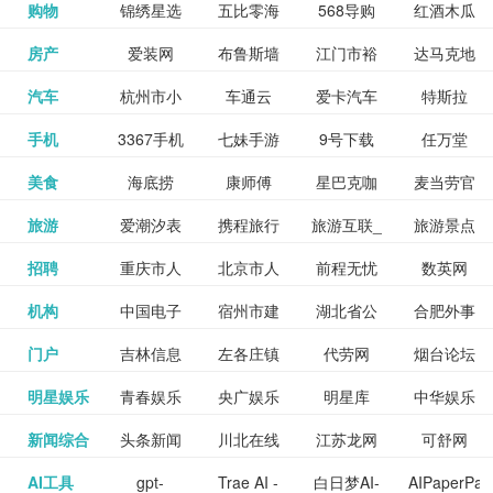
和看过的
中国科学
购物
锦绣星选
五比零海
568导购
红酒木瓜
更多>>
试信息网
博览
信息网
愿填报系
育网
免费下载,
八零小说
各类设计
资源分享
电影电视
淘宝
房产
爱装网
布鲁斯墙
江门市裕
达马克地
更多>>
院
海淘
淘网
网
靓汤官网
统
全集全本
网
辅助神器
网站
格莱美墙
汽车
杭州市小
车通云
爱卡汽车
特斯拉
更多>>
剧，顺便
纸
华墙纸
产
完结txt小
百度有驾
手机
3367手机
七妹手游
9号下载
任万堂
更多>>
纸
客车总量
导购
打分、写
说-书本网
游戏邦
美食
海底捞
康师傅
星巴克咖
麦当劳官
更多>>
网
游戏
调控管理
影评。根
心食谱网
旅游
爱潮汐表
携程旅行
旅游互联_
旅游景点
更多>>
啡
网
信息系统
据你的口
北京旅游
招聘
重庆市人
北京市人
前程无忧
数英网
更多>>
网
景点门票
点评-猫途
味，豆瓣
聘才网
机构
中国电子
宿州市建
湖北省公
合肥外事
更多>>
网
力资源和
力资源和
招聘网
预订
鹰
电影会推
湖北省粮
门户
吉林信息
左各庄镇
代劳网
烟台论坛
更多>>
检验检疫
委网
管局
办
社会保障
社会保障
Tripadvisor
腾讯充值
明星娱乐
青春娱乐
央广娱乐
明星库
中华娱乐
更多>>
荐好电影
食局
网
论坛
业务网
局
网易娱乐
新闻综合
头条新闻
川北在线
江苏龙网
可舒网
更多>>
中心
网
网,
网
给你。
巾帼网
AI工具
gpt-
Trae AI -
白日梦AI-
AIPaperPas
更多>>