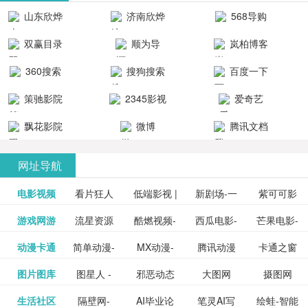
清流畅的观
品吧！
最新好看的
台！整合破
山东欣烨
济南欣烨
568导购
影体验。
动作片、 喜
解软件、整
生物科技有
科技有限公
网
双赢目录
顺为导
岚柏博客
剧片、爱情
合破解游
限公司
司
航-办公运营
片、搞笑片
戏、整合安
360搜索
搜狗搜索
百度一下
工具导航
卓破解软件
等全新电
引擎
策驰影院
2345影视
爱奇艺
影，是影
分享与下
大全
VIP会员
飘花影院
微博
腾讯文档
载！旨在打
网
造一个绿色
网址导航
安全优质软
电影视频
看片狂人
低端影视 |
新剧场-一
件共享站、
紫可可影
资源
泡剧网_最
游戏网游
流星资源
酷燃视频-
西瓜电影-
芒果电影-
更多>>
免费高清
个网盘资
视-紫可可,
豆瓣电影-
动漫卡通
简单动漫-
MX动漫-
腾讯动漫
卡通之窗
更多>>
新电视剧
网-流星蝴
致力于打
西瓜视频
芒果TV网
在线电影
源分享小
免费提供
三毛漫画
图片图库
图星人 -
邪恶动态
大图网
摄图网
更多>>
豆瓣电影
日本动画
最新最全
频道
_www.carto
免费在线
蝶剑官网
造中国领
网站电影
站电影频
电视剧观
站
最新高清
图行天下
生活社区
隔壁网-
AI毕业论
笔灵AI写
绘蛙-智能
更多>>
网
设计图片
图片大全