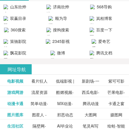
清流畅的观
品吧！
最新好看的
台！整合破
山东欣烨
济南欣烨
568导购
影体验。
动作片、 喜
解软件、整
生物科技有
科技有限公
网
双赢目录
顺为导
岚柏博客
剧片、爱情
合破解游
限公司
司
航-办公运营
片、搞笑片
戏、整合安
360搜索
搜狗搜索
百度一下
工具导航
卓破解软件
等全新电
引擎
策驰影院
2345影视
爱奇艺
影，是影
分享与下
大全
VIP会员
飘花影院
微博
腾讯文档
载！旨在打
网
造一个绿色
网址导航
安全优质软
电影视频
看片狂人
低端影视 |
新剧场-一
件共享站、
紫可可影
资源
泡剧网_最
游戏网游
流星资源
酷燃视频-
西瓜电影-
芒果电影-
更多>>
免费高清
个网盘资
视-紫可可,
豆瓣电影-
动漫卡通
简单动漫-
MX动漫-
腾讯动漫
卡通之窗
更多>>
新电视剧
网-流星蝴
致力于打
西瓜视频
芒果TV网
在线电影
源分享小
免费提供
三毛漫画
图片图库
图星人 -
邪恶动态
大图网
摄图网
更多>>
豆瓣电影
日本动画
最新最全
频道
_www.carto
免费在线
蝶剑官网
造中国领
网站电影
站电影频
电视剧观
站
最新高清
图行天下
生活社区
隔壁网-
AI毕业论
笔灵AI写
绘蛙-智能
更多>>
网
设计图片
图片大全