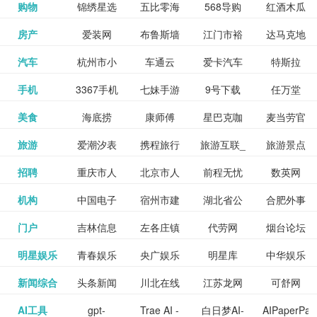
和看过的
中国科学
购物
锦绣星选
五比零海
568导购
红酒木瓜
更多>>
试信息网
博览
信息网
愿填报系
育网
免费下载,
八零小说
各类设计
资源分享
电影电视
淘宝
房产
爱装网
布鲁斯墙
江门市裕
达马克地
更多>>
院
海淘
淘网
网
靓汤官网
统
全集全本
网
辅助神器
网站
格莱美墙
汽车
杭州市小
车通云
爱卡汽车
特斯拉
更多>>
剧，顺便
纸
华墙纸
产
完结txt小
百度有驾
手机
3367手机
七妹手游
9号下载
任万堂
更多>>
纸
客车总量
导购
打分、写
说-书本网
游戏邦
美食
海底捞
康师傅
星巴克咖
麦当劳官
更多>>
网
游戏
调控管理
影评。根
心食谱网
旅游
爱潮汐表
携程旅行
旅游互联_
旅游景点
更多>>
啡
网
信息系统
据你的口
北京旅游
招聘
重庆市人
北京市人
前程无忧
数英网
更多>>
网
景点门票
点评-猫途
味，豆瓣
聘才网
机构
中国电子
宿州市建
湖北省公
合肥外事
更多>>
网
力资源和
力资源和
招聘网
预订
鹰
电影会推
湖北省粮
门户
吉林信息
左各庄镇
代劳网
烟台论坛
更多>>
检验检疫
委网
管局
办
社会保障
社会保障
Tripadvisor
腾讯充值
明星娱乐
青春娱乐
央广娱乐
明星库
中华娱乐
更多>>
荐好电影
食局
网
论坛
业务网
局
网易娱乐
新闻综合
头条新闻
川北在线
江苏龙网
可舒网
更多>>
中心
网
网,
网
给你。
巾帼网
AI工具
gpt-
Trae AI -
白日梦AI-
AIPaperPas
更多>>