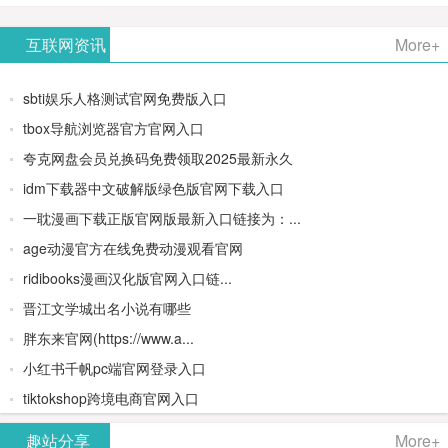
AiPPT -
更多>>
Image-
AI原生集
文生视频
- AI论文写
互联网资讯
More+
一键生成
2：
成开发环
类AIGC创
作平台/免
sbti娱乐人格测试官网免费版入口
高质量
OpenAI最
境/深度集
作平台
费生成千
tbox导航浏览器官方官网入口
夸克网盘会员兑换码免费领取2025最新永久
PPT
新AI图像
成
字大纲
idm下载器中文破解版绿色版官网下载入口
生成器
Doubao-
一耽漫画下载正版官网版最新入口链接为：...
age动漫官方在线免费动漫观看官网
1.5-pro与
ridibooks漫画汉化版官网入口链...
DeepSeek
晋江文学城出名小说有哪些
胖东来官网(https://www.a...
模型
小红书千帆pc端官网登录入口
tiktokshop跨境电商官网入口
趣站分享
More+