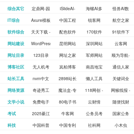
提供最新
BT下载站
动漫免费
_comic.qq.com_
动漫原创
观看_热播
资源下载
先的优质
频道
道
看
电影
讯飞星火-
综合其它
定鼎网-园
iSlideAI-
海螺AI多
怪兽AI数
更多>>
图库
nas论
文写作-AI
作 - 国内
图片、文
_www.sanmao.com.cn_
素材免费
的电影介
在线观看
动漫综合
电视剧大
站
短节目视
九章开物
IT综合
Axure模板
中国工程
锐客网
航空之家
更多>>
懂我的AI
林景观建
一键生成
模态大语
字人
坛|nas1.cn|nas1|nas
毕业设计-
领先的AI
案创作平
动漫原创
下载网站
绍及评论
全
频
牛品汇
软件综合
天天下载 -
配色软件
170软件
91软件下
更多>>
网
科技知识
助手
筑室内设
PPT模板
言模型
社区|PT网
AI答辩问
写作助手
台
包括上映
yx12345
网站建设
WordPress
昆明网站
深圳网站
云客网
更多>>
绿色精品
园
下载站
载
中心
计资料分
下载
站|NAS交
题预测与
影片的影
深圳网站
网址目录
123目录
网址之家
军师网站
顺为导航-
更多>>
下载站
主题模板
建设
建设
SEO众包
软件应用
享平台
流社区
PPT模板
易推分类
博客社区
无人机考
岚柏博客
南昌地宝
通信人家
更多>>
讯查询及
建设
网
目录网址
办公运营
下载_爱主
服务平台
分享平台
生成
精易论坛
站长工具
nvm中文
2898站长
懒人工具
关键词全
更多>>
目录网
证资讯网
网_南昌论
园
购票服
大全
工具导航
题
SEO工具
网络资源
奇迹秀工
魔法盒-专
118网创 -
网猴线报 -
更多>>
网
资源平台
网指数查
坛
务。你可
线报酷 -
文学小说
免费电子
80电子书
云财情
随便找财
更多>>
- 站长之家
具箱-设计
业的游戏
创业项目
一个简单
询
以记录想
钱如故
考试
2025綦江
牛客网
公务员考
国家公务
更多>>
专注线报
书下载
_八零电子
经网
师必备设
动画特效
资源分享
且纯粹的
看、在看
公务员考
科技
中国科普
中国专利
社科网
小木虫
更多>>
区中考志
试-中公教
员局
活动
网,txt小说
书_80txt_
计工具及
学习平台
下载平台
活动线报