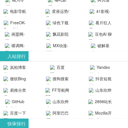
航-办公运营
院-哪吒影院
画-官网
电影导航
星座运势/
41影视-
工具导航
提供最新、
_www.copymango.co
- 免费看电影
最星座/美国
聚合最近好
FreeOK-
绿色下载
看片狂人
最全的高清
动漫综合
就来这！ | 快
神婆星座网
看的电视剧
FreeOK影视
吧
- 高清视频资
画盟网-
电影、电视
飘花影院
豆包AI 聊
导航网-免费
最新电影网
官网-最新影
源免费在线
画师联盟官
剧、动漫和
网
天智能对话
看电影就来
碟调网-
MX动漫-
站-41影视为
破解基
视资源|追剧
观看
网
综艺节目免
网页版入口
这！收录大
碟调网为您
最新最全动
地-精心专注
您提供最新
入站排行
也很卷
_huashilm.com_
费观看。平
量免费看电
提供最新电
漫免费在线
成全短剧电
整合当前互
岚柏博客
百度
Yandex
动漫综合
台内容丰
视剧和2025
影网站！
观看
视剧、电视
联网最新最
搜索
富，更新快
微软Bing
搜狗搜索
抖音短视
年最新电影
剧大全、好
全最优质的
速，支持在
引擎
频
的在线观
软件免费下
看的电视
易推分类
FF导航网
山东欣烨
线观看，满
看，快来碟
剧、最新的
载、资源免
目录网
化工有限公
GitHub
山东欣烨
2898站长
足各类影迷
调电影网在
电影在线观
费共享、技
司
生物科技有
资源平台
需求，提供
百度一下
阿里巴巴
Mozilla开
线观看最新
看，神马影
术教程学习
限公司
无广告、高
全球速卖通
发者
热门影视作
院每天更新
与交流平
快审排行