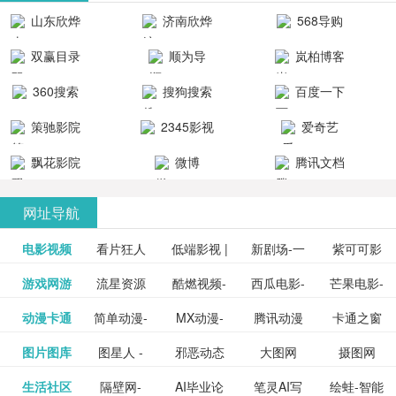
清流畅的观
品吧！
最新好看的
台！整合破
山东欣烨
济南欣烨
568导购
影体验。
动作片、 喜
解软件、整
生物科技有
科技有限公
网
双赢目录
顺为导
岚柏博客
剧片、爱情
合破解游
限公司
司
航-办公运营
片、搞笑片
戏、整合安
360搜索
搜狗搜索
百度一下
工具导航
卓破解软件
等全新电
引擎
策驰影院
2345影视
爱奇艺
影，是影
分享与下
大全
VIP会员
飘花影院
微博
腾讯文档
载！旨在打
网
造一个绿色
网址导航
安全优质软
电影视频
看片狂人
低端影视 |
新剧场-一
件共享站、
紫可可影
资源
泡剧网_最
游戏网游
流星资源
酷燃视频-
西瓜电影-
芒果电影-
更多>>
免费高清
个网盘资
视-紫可可,
豆瓣电影-
动漫卡通
简单动漫-
MX动漫-
腾讯动漫
卡通之窗
更多>>
新电视剧
网-流星蝴
致力于打
西瓜视频
芒果TV网
在线电影
源分享小
免费提供
三毛漫画
图片图库
图星人 -
邪恶动态
大图网
摄图网
更多>>
豆瓣电影
日本动画
最新最全
频道
_www.carto
免费在线
蝶剑官网
造中国领
网站电影
站电影频
电视剧观
站
最新高清
图行天下
生活社区
隔壁网-
AI毕业论
笔灵AI写
绘蛙-智能
更多>>
网
设计图片
图片大全