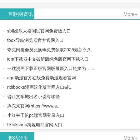
AiPPT -
更多>>
Image-
AI原生集
文生视频
- AI论文写
互联网资讯
More+
一键生成
2：
成开发环
类AIGC创
作平台/免
sbti娱乐人格测试官网免费版入口
高质量
OpenAI最
境/深度集
作平台
费生成千
tbox导航浏览器官方官网入口
夸克网盘会员兑换码免费领取2025最新永久
PPT
新AI图像
成
字大纲
idm下载器中文破解版绿色版官网下载入口
生成器
Doubao-
一耽漫画下载正版官网版最新入口链接为：...
age动漫官方在线免费动漫观看官网
1.5-pro与
ridibooks漫画汉化版官网入口链...
DeepSeek
晋江文学城出名小说有哪些
胖东来官网(https://www.a...
模型
小红书千帆pc端官网登录入口
tiktokshop跨境电商官网入口
趣站分享
More+