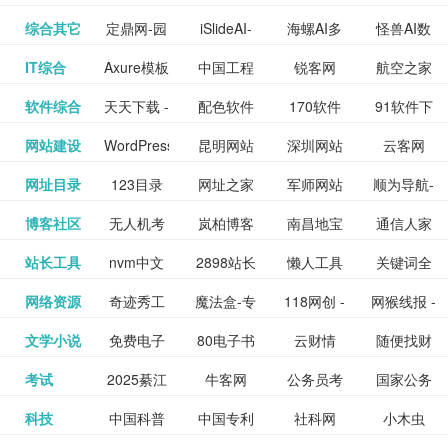
提供最新
BT下载站
动漫免费
_comic.qq.com_
动漫原创
观看_热播
资源下载
先的优质
频道
道
看
电影
讯飞星火-
综合其它
定鼎网-园
iSlideAI-
海螺AI多
怪兽AI数
更多>>
图库
nas论
文写作-AI
作 - 国内
图片、文
_www.sanmao.com.cn_
素材免费
的电影介
在线观看
动漫综合
电视剧大
站
短节目视
九章开物
IT综合
Axure模板
中国工程
锐客网
航空之家
更多>>
懂我的AI
林景观建
一键生成
模态大语
字人
坛|nas1.cn|nas1|nas
毕业设计-
领先的AI
案创作平
动漫原创
下载网站
绍及评论
全
频
牛品汇
软件综合
天天下载 -
配色软件
170软件
91软件下
更多>>
网
科技知识
助手
筑室内设
PPT模板
言模型
社区|PT网
AI答辩问
写作助手
台
包括上映
yx12345
网站建设
WordPress
昆明网站
深圳网站
云客网
更多>>
绿色精品
园
下载站
载
中心
计资料分
下载
站|NAS交
题预测与
影片的影
深圳网站
网址目录
123目录
网址之家
军师网站
顺为导航-
更多>>
下载站
主题模板
建设
建设
SEO众包
软件应用
享平台
流社区
PPT模板
易推分类
博客社区
无人机考
岚柏博客
南昌地宝
通信人家
更多>>
讯查询及
建设
网
目录网址
办公运营
下载_爱主
服务平台
分享平台
生成
精易论坛
站长工具
nvm中文
2898站长
懒人工具
关键词全
更多>>
目录网
证资讯网
网_南昌论
园
购票服
大全
工具导航
题
SEO工具
网络资源
奇迹秀工
魔法盒-专
118网创 -
网猴线报 -
更多>>
网
资源平台
网指数查
坛
务。你可
线报酷 -
文学小说
免费电子
80电子书
云财情
随便找财
更多>>
- 站长之家
具箱-设计
业的游戏
创业项目
一个简单
询
以记录想
钱如故
考试
2025綦江
牛客网
公务员考
国家公务
更多>>
专注线报
书下载
_八零电子
经网
师必备设
动画特效
资源分享
且纯粹的
看、在看
公务员考
科技
中国科普
中国专利
社科网
小木虫
更多>>
区中考志
试-中公教
员局
活动
网,txt小说
书_80txt_
计工具及
学习平台
下载平台
活动线报