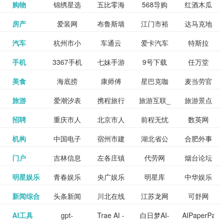
和看过的
中国科学
购物
锦绣星选
五比零海
568导购
红酒木瓜
更多>>
试信息网
博览
信息网
愿填报系
育网
免费下载,
八零小说
各类设计
资源分享
电影电视
淘宝
房产
爱装网
布鲁斯墙
江门市裕
达马克地
更多>>
院
海淘
淘网
网
靓汤官网
统
全集全本
网
辅助神器
网站
格莱美墙
汽车
杭州市小
车通云
爱卡汽车
特斯拉
更多>>
剧，顺便
纸
华墙纸
产
完结txt小
百度有驾
手机
3367手机
七妹手游
9号下载
任万堂
更多>>
纸
客车总量
导购
打分、写
说-书本网
游戏邦
美食
海底捞
康师傅
星巴克咖
麦当劳官
更多>>
网
游戏
调控管理
影评。根
心食谱网
旅游
爱潮汐表
携程旅行
旅游互联_
旅游景点
更多>>
啡
网
信息系统
据你的口
北京旅游
招聘
重庆市人
北京市人
前程无忧
数英网
更多>>
网
景点门票
点评-猫途
味，豆瓣
聘才网
机构
中国电子
宿州市建
湖北省公
合肥外事
更多>>
网
力资源和
力资源和
招聘网
预订
鹰
电影会推
湖北省粮
门户
吉林信息
左各庄镇
代劳网
烟台论坛
更多>>
检验检疫
委网
管局
办
社会保障
社会保障
Tripadvisor
腾讯充值
明星娱乐
青春娱乐
央广娱乐
明星库
中华娱乐
更多>>
荐好电影
食局
网
论坛
业务网
局
网易娱乐
新闻综合
头条新闻
川北在线
江苏龙网
可舒网
更多>>
中心
网
网,
网
给你。
巾帼网
AI工具
gpt-
Trae AI -
白日梦AI-
AIPaperPas
更多>>