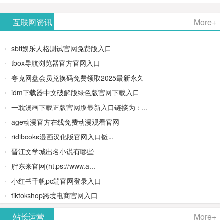
AiPPT -
更多>>
Image-
AI原生集
文生视频
- AI论文写
互联网资讯
More+
一键生成
2：
成开发环
类AIGC创
作平台/免
sbti娱乐人格测试官网免费版入口
高质量
OpenAI最
境/深度集
作平台
费生成千
tbox导航浏览器官方官网入口
夸克网盘会员兑换码免费领取2025最新永久
PPT
新AI图像
成
字大纲
idm下载器中文破解版绿色版官网下载入口
生成器
Doubao-
一耽漫画下载正版官网版最新入口链接为：...
age动漫官方在线免费动漫观看官网
1.5-pro与
ridibooks漫画汉化版官网入口链...
DeepSeek
晋江文学城出名小说有哪些
胖东来官网(https://www.a...
模型
小红书千帆pc端官网登录入口
tiktokshop跨境电商官网入口
站长运营
More+