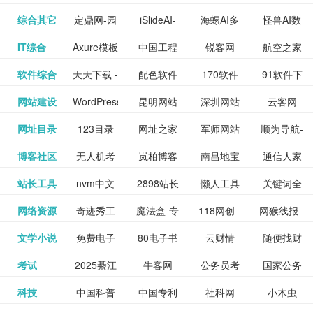
提供最新
BT下载站
动漫免费
_comic.qq.com_
动漫原创
观看_热播
资源下载
先的优质
频道
道
看
电影
讯飞星火-
综合其它
定鼎网-园
iSlideAI-
海螺AI多
怪兽AI数
更多>>
图库
nas论
文写作-AI
作 - 国内
图片、文
_www.sanmao.com.cn_
素材免费
的电影介
在线观看
动漫综合
电视剧大
站
短节目视
九章开物
IT综合
Axure模板
中国工程
锐客网
航空之家
更多>>
懂我的AI
林景观建
一键生成
模态大语
字人
坛|nas1.cn|nas1|nas
毕业设计-
领先的AI
案创作平
动漫原创
下载网站
绍及评论
全
频
牛品汇
软件综合
天天下载 -
配色软件
170软件
91软件下
更多>>
网
科技知识
助手
筑室内设
PPT模板
言模型
社区|PT网
AI答辩问
写作助手
台
包括上映
yx12345
网站建设
WordPress
昆明网站
深圳网站
云客网
更多>>
绿色精品
园
下载站
载
中心
计资料分
下载
站|NAS交
题预测与
影片的影
深圳网站
网址目录
123目录
网址之家
军师网站
顺为导航-
更多>>
下载站
主题模板
建设
建设
SEO众包
软件应用
享平台
流社区
PPT模板
易推分类
博客社区
无人机考
岚柏博客
南昌地宝
通信人家
更多>>
讯查询及
建设
网
目录网址
办公运营
下载_爱主
服务平台
分享平台
生成
精易论坛
站长工具
nvm中文
2898站长
懒人工具
关键词全
更多>>
目录网
证资讯网
网_南昌论
园
购票服
大全
工具导航
题
SEO工具
网络资源
奇迹秀工
魔法盒-专
118网创 -
网猴线报 -
更多>>
网
资源平台
网指数查
坛
务。你可
线报酷 -
文学小说
免费电子
80电子书
云财情
随便找财
更多>>
- 站长之家
具箱-设计
业的游戏
创业项目
一个简单
询
以记录想
钱如故
考试
2025綦江
牛客网
公务员考
国家公务
更多>>
专注线报
书下载
_八零电子
经网
师必备设
动画特效
资源分享
且纯粹的
看、在看
公务员考
科技
中国科普
中国专利
社科网
小木虫
更多>>
区中考志
试-中公教
员局
活动
网,txt小说
书_80txt_
计工具及
学习平台
下载平台
活动线报