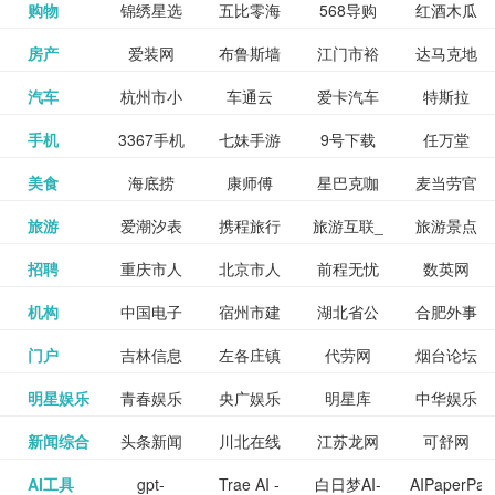
和看过的
中国科学
购物
锦绣星选
五比零海
568导购
红酒木瓜
更多>>
试信息网
博览
信息网
愿填报系
育网
免费下载,
八零小说
各类设计
资源分享
电影电视
淘宝
房产
爱装网
布鲁斯墙
江门市裕
达马克地
更多>>
院
海淘
淘网
网
靓汤官网
统
全集全本
网
辅助神器
网站
格莱美墙
汽车
杭州市小
车通云
爱卡汽车
特斯拉
更多>>
剧，顺便
纸
华墙纸
产
完结txt小
百度有驾
手机
3367手机
七妹手游
9号下载
任万堂
更多>>
纸
客车总量
导购
打分、写
说-书本网
游戏邦
美食
海底捞
康师傅
星巴克咖
麦当劳官
更多>>
网
游戏
调控管理
影评。根
心食谱网
旅游
爱潮汐表
携程旅行
旅游互联_
旅游景点
更多>>
啡
网
信息系统
据你的口
北京旅游
招聘
重庆市人
北京市人
前程无忧
数英网
更多>>
网
景点门票
点评-猫途
味，豆瓣
聘才网
机构
中国电子
宿州市建
湖北省公
合肥外事
更多>>
网
力资源和
力资源和
招聘网
预订
鹰
电影会推
湖北省粮
门户
吉林信息
左各庄镇
代劳网
烟台论坛
更多>>
检验检疫
委网
管局
办
社会保障
社会保障
Tripadvisor
腾讯充值
明星娱乐
青春娱乐
央广娱乐
明星库
中华娱乐
更多>>
荐好电影
食局
网
论坛
业务网
局
网易娱乐
新闻综合
头条新闻
川北在线
江苏龙网
可舒网
更多>>
中心
网
网,
网
给你。
巾帼网
AI工具
gpt-
Trae AI -
白日梦AI-
AIPaperPas
更多>>