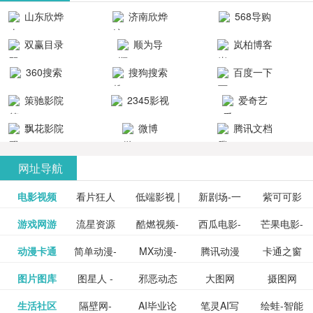
清流畅的观
品吧！
最新好看的
台！整合破
山东欣烨
济南欣烨
568导购
影体验。
动作片、 喜
解软件、整
生物科技有
科技有限公
网
双赢目录
顺为导
岚柏博客
剧片、爱情
合破解游
限公司
司
航-办公运营
片、搞笑片
戏、整合安
360搜索
搜狗搜索
百度一下
工具导航
卓破解软件
等全新电
引擎
策驰影院
2345影视
爱奇艺
影，是影
分享与下
大全
VIP会员
飘花影院
微博
腾讯文档
载！旨在打
网
造一个绿色
网址导航
安全优质软
电影视频
看片狂人
低端影视 |
新剧场-一
件共享站、
紫可可影
资源
泡剧网_最
游戏网游
流星资源
酷燃视频-
西瓜电影-
芒果电影-
更多>>
免费高清
个网盘资
视-紫可可,
豆瓣电影-
动漫卡通
简单动漫-
MX动漫-
腾讯动漫
卡通之窗
更多>>
新电视剧
网-流星蝴
致力于打
西瓜视频
芒果TV网
在线电影
源分享小
免费提供
三毛漫画
图片图库
图星人 -
邪恶动态
大图网
摄图网
更多>>
豆瓣电影
日本动画
最新最全
频道
_www.carto
免费在线
蝶剑官网
造中国领
网站电影
站电影频
电视剧观
站
最新高清
图行天下
生活社区
隔壁网-
AI毕业论
笔灵AI写
绘蛙-智能
更多>>
网
设计图片
图片大全