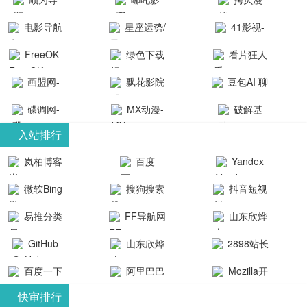
航-办公运营
院-哪吒影院
画-官网
电影导航
星座运势/
41影视-
工具导航
提供最新、
_www.copymango.co
- 免费看电影
最星座/美国
聚合最近好
FreeOK-
绿色下载
看片狂人
最全的高清
动漫综合
就来这！ | 快
神婆星座网
看的电视剧
FreeOK影视
吧
- 高清视频资
画盟网-
电影、电视
飘花影院
豆包AI 聊
导航网-免费
最新电影网
官网-最新影
源免费在线
画师联盟官
剧、动漫和
网
天智能对话
看电影就来
碟调网-
MX动漫-
站-41影视为
破解基
视资源|追剧
观看
网
综艺节目免
网页版入口
这！收录大
碟调网为您
最新最全动
地-精心专注
您提供最新
入站排行
也很卷
_huashilm.com_
费观看。平
量免费看电
提供最新电
漫免费在线
成全短剧电
整合当前互
岚柏博客
百度
Yandex
动漫综合
台内容丰
视剧和2025
影网站！
观看
视剧、电视
联网最新最
搜索
富，更新快
微软Bing
搜狗搜索
抖音短视
年最新电影
剧大全、好
全最优质的
速，支持在
引擎
频
的在线观
软件免费下
看的电视
易推分类
FF导航网
山东欣烨
线观看，满
看，快来碟
剧、最新的
载、资源免
目录网
化工有限公
GitHub
山东欣烨
2898站长
足各类影迷
调电影网在
电影在线观
费共享、技
司
生物科技有
资源平台
需求，提供
百度一下
阿里巴巴
Mozilla开
线观看最新
看，神马影
术教程学习
限公司
无广告、高
全球速卖通
发者
热门影视作
院每天更新
与交流平
快审排行