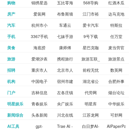
和看过的
中国科学
购物
锦绣星选
五比零海
568导购
红酒木瓜
更多>>
试信息网
博览
信息网
愿填报系
育网
免费下载,
八零小说
各类设计
资源分享
电影电视
淘宝
房产
爱装网
布鲁斯墙
江门市裕
达马克地
更多>>
院
海淘
淘网
网
靓汤官网
统
全集全本
网
辅助神器
网站
格莱美墙
汽车
杭州市小
车通云
爱卡汽车
特斯拉
更多>>
剧，顺便
纸
华墙纸
产
完结txt小
百度有驾
手机
3367手机
七妹手游
9号下载
任万堂
更多>>
纸
客车总量
导购
打分、写
说-书本网
游戏邦
美食
海底捞
康师傅
星巴克咖
麦当劳官
更多>>
网
游戏
调控管理
影评。根
心食谱网
旅游
爱潮汐表
携程旅行
旅游互联_
旅游景点
更多>>
啡
网
信息系统
据你的口
北京旅游
招聘
重庆市人
北京市人
前程无忧
数英网
更多>>
网
景点门票
点评-猫途
味，豆瓣
聘才网
机构
中国电子
宿州市建
湖北省公
合肥外事
更多>>
网
力资源和
力资源和
招聘网
预订
鹰
电影会推
湖北省粮
门户
吉林信息
左各庄镇
代劳网
烟台论坛
更多>>
检验检疫
委网
管局
办
社会保障
社会保障
Tripadvisor
腾讯充值
明星娱乐
青春娱乐
央广娱乐
明星库
中华娱乐
更多>>
荐好电影
食局
网
论坛
业务网
局
网易娱乐
新闻综合
头条新闻
川北在线
江苏龙网
可舒网
更多>>
中心
网
网,
网
给你。
巾帼网
AI工具
gpt-
Trae AI -
白日梦AI-
AIPaperPas
更多>>