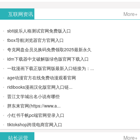
AiPPT -
更多>>
Image-
AI原生集
文生视频
- AI论文写
互联网资讯
More+
一键生成
2：
成开发环
类AIGC创
作平台/免
sbti娱乐人格测试官网免费版入口
高质量
OpenAI最
境/深度集
作平台
费生成千
tbox导航浏览器官方官网入口
夸克网盘会员兑换码免费领取2025最新永久
PPT
新AI图像
成
字大纲
idm下载器中文破解版绿色版官网下载入口
生成器
Doubao-
一耽漫画下载正版官网版最新入口链接为：...
age动漫官方在线免费动漫观看官网
1.5-pro与
ridibooks漫画汉化版官网入口链...
DeepSeek
晋江文学城出名小说有哪些
胖东来官网(https://www.a...
模型
小红书千帆pc端官网登录入口
tiktokshop跨境电商官网入口
站长运营
More+