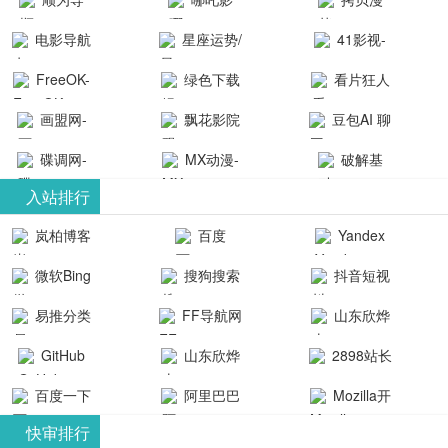
航-办公运营
院-哪吒影院
画-官网
电影导航
星座运势/
41影视-
工具导航
提供最新、
_www.copymango.co
- 免费看电影
最星座/美国
聚合最近好
FreeOK-
绿色下载
看片狂人
最全的高清
动漫综合
就来这！ | 快
神婆星座网
看的电视剧
FreeOK影视
吧
- 高清视频资
画盟网-
电影、电视
飘花影院
豆包AI 聊
导航网-免费
最新电影网
官网-最新影
源免费在线
画师联盟官
剧、动漫和
网
天智能对话
看电影就来
碟调网-
MX动漫-
站-41影视为
破解基
视资源|追剧
观看
网
综艺节目免
网页版入口
这！收录大
碟调网为您
最新最全动
地-精心专注
您提供最新
入站排行
也很卷
_huashilm.com_
费观看。平
量免费看电
提供最新电
漫免费在线
成全短剧电
整合当前互
岚柏博客
百度
Yandex
动漫综合
台内容丰
视剧和2025
影网站！
观看
视剧、电视
联网最新最
搜索
富，更新快
微软Bing
搜狗搜索
抖音短视
年最新电影
剧大全、好
全最优质的
速，支持在
引擎
频
的在线观
软件免费下
看的电视
易推分类
FF导航网
山东欣烨
线观看，满
看，快来碟
剧、最新的
载、资源免
目录网
化工有限公
GitHub
山东欣烨
2898站长
足各类影迷
调电影网在
电影在线观
费共享、技
司
生物科技有
资源平台
需求，提供
百度一下
阿里巴巴
Mozilla开
线观看最新
看，神马影
术教程学习
限公司
无广告、高
全球速卖通
发者
热门影视作
院每天更新
与交流平
快审排行