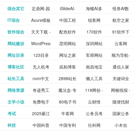
提供最新
BT下载站
动漫免费
_comic.qq.com_
动漫原创
观看_热播
资源下载
先的优质
频道
道
看
电影
讯飞星火-
综合其它
定鼎网-园
iSlideAI-
海螺AI多
怪兽AI数
更多>>
图库
nas论
文写作-AI
作 - 国内
图片、文
_www.sanmao.com.cn_
素材免费
的电影介
在线观看
动漫综合
电视剧大
站
短节目视
九章开物
IT综合
Axure模板
中国工程
锐客网
航空之家
更多>>
懂我的AI
林景观建
一键生成
模态大语
字人
坛|nas1.cn|nas1|nas
毕业设计-
领先的AI
案创作平
动漫原创
下载网站
绍及评论
全
频
牛品汇
软件综合
天天下载 -
配色软件
170软件
91软件下
更多>>
网
科技知识
助手
筑室内设
PPT模板
言模型
社区|PT网
AI答辩问
写作助手
台
包括上映
yx12345
网站建设
WordPress
昆明网站
深圳网站
云客网
更多>>
绿色精品
园
下载站
载
中心
计资料分
下载
站|NAS交
题预测与
影片的影
深圳网站
网址目录
123目录
网址之家
军师网站
顺为导航-
更多>>
下载站
主题模板
建设
建设
SEO众包
软件应用
享平台
流社区
PPT模板
易推分类
博客社区
无人机考
岚柏博客
南昌地宝
通信人家
更多>>
讯查询及
建设
网
目录网址
办公运营
下载_爱主
服务平台
分享平台
生成
精易论坛
站长工具
nvm中文
2898站长
懒人工具
关键词全
更多>>
目录网
证资讯网
网_南昌论
园
购票服
大全
工具导航
题
SEO工具
网络资源
奇迹秀工
魔法盒-专
118网创 -
网猴线报 -
更多>>
网
资源平台
网指数查
坛
务。你可
线报酷 -
文学小说
免费电子
80电子书
云财情
随便找财
更多>>
- 站长之家
具箱-设计
业的游戏
创业项目
一个简单
询
以记录想
钱如故
考试
2025綦江
牛客网
公务员考
国家公务
更多>>
专注线报
书下载
_八零电子
经网
师必备设
动画特效
资源分享
且纯粹的
看、在看
公务员考
科技
中国科普
中国专利
社科网
小木虫
更多>>
区中考志
试-中公教
员局
活动
网,txt小说
书_80txt_
计工具及
学习平台
下载平台
活动线报