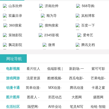
清流畅的观
品吧！
最新好看的
台！整合破
山东欣烨
济南欣烨
568导购
影体验。
动作片、 喜
解软件、整
生物科技有
科技有限公
网
双赢目录
顺为导
岚柏博客
剧片、爱情
合破解游
限公司
司
航-办公运营
片、搞笑片
戏、整合安
360搜索
搜狗搜索
百度一下
工具导航
卓破解软件
等全新电
引擎
策驰影院
2345影视
爱奇艺
影，是影
分享与下
大全
VIP会员
飘花影院
微博
腾讯文档
载！旨在打
网
造一个绿色
网址导航
安全优质软
电影视频
看片狂人
低端影视 |
新剧场-一
件共享站、
紫可可影
资源
泡剧网_最
游戏网游
流星资源
酷燃视频-
西瓜电影-
芒果电影-
更多>>
免费高清
个网盘资
视-紫可可,
豆瓣电影-
动漫卡通
简单动漫-
MX动漫-
腾讯动漫
卡通之窗
更多>>
新电视剧
网-流星蝴
致力于打
西瓜视频
芒果TV网
在线电影
源分享小
免费提供
三毛漫画
图片图库
图星人 -
邪恶动态
大图网
摄图网
更多>>
豆瓣电影
日本动画
最新最全
频道
_www.carto
免费在线
蝶剑官网
造中国领
网站电影
站电影频
电视剧观
站
最新高清
图行天下
生活社区
隔壁网-
AI毕业论
笔灵AI写
绘蛙-智能
更多>>
网
设计图片
图片大全