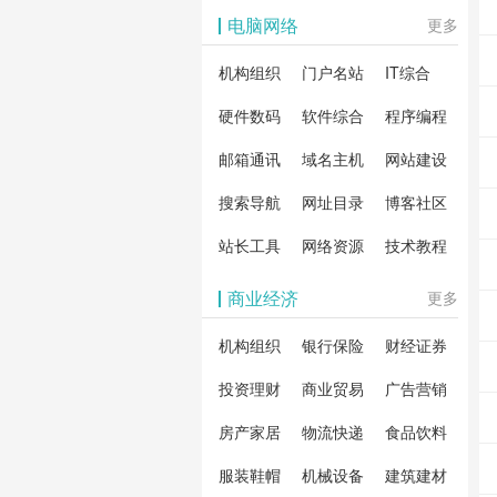
影体验。
动作片
解软
电脑网络
更多
剧片
合破
机构组织
门户名站
IT综合
片、
戏、
卓破
等全
硬件数码
软件综合
程序编程
影，
分享
邮箱通讯
域名主机
网站建设
载！
搜索导航
网址目录
博客社区
造一
安全
站长工具
网络资源
技术教程
件共
商业经济
更多
资
机构组织
银行保险
财经证券
投资理财
商业贸易
广告营销
房产家居
物流快递
食品饮料
服装鞋帽
机械设备
建筑建材