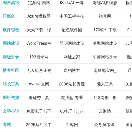
下载网站
坛|nas1.cn|nas1|nas
作-AI毕业设
国内领先的AI
片
综合其它
定鼎网-园林
iSlideAI-一键
海螺AI多模态
怪
、 喜
件、整
、爱情
解游
社区|PT网
计-AI答辩问题
写作助手
景观建筑室内
生成PPT模板
大语言模型
IT综合
Axure模板网
中国工程科技
锐客网
搞笑片
整合安
站|NAS交流社
预测与PPT模
设计资料分享
下载
知识中心
解软件
新电
软件综合
天天下载 - 绿
配色软件园
170软件下载
9
是影
与下
区
板生成
平台
色精品软件应
站
网站建设
WordPress主
昆明网站建设
深圳网站建设
云
旨在打
个绿色
用分享平台
题模板下载_
包
网址目录
123目录网
网址之家
军师网站目录
顺
优质软
爱主题
网址大全
公
博客社区
无人机考证资
岚柏博客
南昌地宝网_
通
享站、
源
讯网
南昌论坛
站长工具
nvm中文网
2898站长资源
懒人工具
关
平台
网络资源
奇迹秀工具
魔法盒-专业
118网创 - 创
网猴
箱-设计师必
的游戏动画特
业项目资源分
个
文学小说
免费电子书下
80电子书_八
云财情
随
备设计工具及
效学习平台
享下载平台
的
载网,txt小说
零电子书
考试
2025綦江区中
牛客网
公务员考试-
国