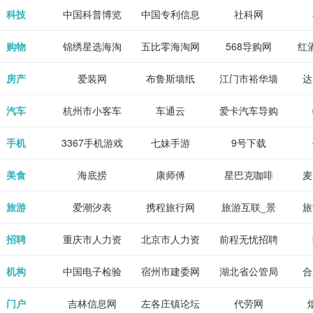
各类设计辅助
源
免费下载,全集
_80txt_八零
考志愿填报系
中公教育网
科技
中国科普博览
中国专利信息
社科网
神器
全本完结txt小
小说网
统
网
购物
锦绣星选海淘
五比零海淘网
568导购网
红
说-书本网
房产
爱装网
布鲁斯墙纸
江门市裕华墙
达
纸
汽车
杭州市小客车
车通云
爱卡汽车导购
总量调控管理
手机
3367手机游戏
七妹手游
9号下载
信息系统
美食
海底捞
康师傅
星巴克咖啡
麦
旅游
爱潮汐表
携程旅行网
旅游互联_景
旅
点门票预订
招聘
重庆市人力资
北京市人力资
前程无忧招聘
Tr
源和社会保障
源和社会保障
网
机构
中国电子检验
宿州市建委网
湖北省公管局
合
局
检疫业务网
门户
吉林信息网
左各庄镇论坛
代劳网