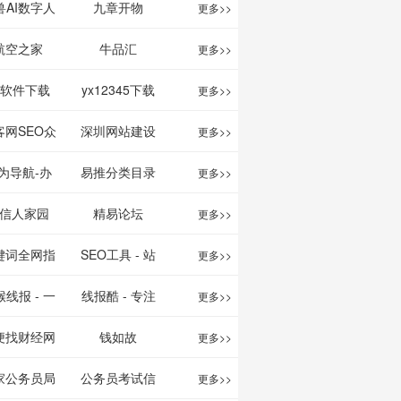
映影片的影讯
、文案创作
我的AI助手
兽AI数字人
九章开物
更多>>
查询及购票服
平台
航空之家
牛品汇
更多>>
务。你可以记
1软件下载
yx12345下载
更多>>
录想看、在看
站
客网SEO众
深圳网站建设
更多>>
和看过的电影
服务平台
为导航-办
易推分类目录
更多>>
电视剧，顺便
运营工具导
网
信人家园
精易论坛
更多>>
打分、写影
航
键词全网指
SEO工具 - 站
更多>>
评。根据你的
数查询
长之家
线报 - 一
线报酷 - 专注
更多>>
口味，豆瓣电
简单且纯粹
线报活动
便找财经网
钱如故
更多>>
影会推荐好电
活动线报资
家公务员局
公务员考试信
更多>>