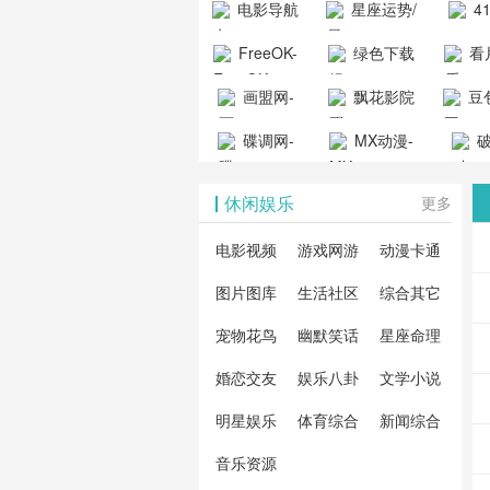
电影导航
星座运势/
4
工具导航
提供最新、
_www.
- 免费看电影
最星座/美国
聚合
FreeOK-
绿色下载
看
山东欣烨化工有限公
最全的高清
动漫
就来这！ | 快
神婆星座网
看的
司
FreeOK影视
吧
- 高
画盟网-
电影、电视
飘花影院
豆包
导航网-免费
最新
官网-最新影
源免
画师联盟官
剧、动漫和
网
天智
看电影就来
碟调网-
MX动漫-
站-4
破
视资源|追剧
观
网
综艺节目免
网页
这！收录大
碟调网为您
最新最全动
地-精
您提
也很卷
_huashilm.com_
费观看。平
休闲娱乐
更多
量免费看电
提供最新电
漫免费在线
成全
整合
动漫综合
台内容丰
视剧和2025
影网站！
观看
视剧
联网
电影视频
游戏网游
动漫卡通
富，更新快
年最新电影
剧大
全最
图片图库
生活社区
综合其它
速，支持在
的在线观
软件
看的
线观看，满
宠物花鸟
幽默笑话
星座命理
看，快来碟
剧、
载、
足各类影迷
调电影网在
电影
费共
婚恋交友
娱乐八卦
文学小说
需求，提供
线观看最新
看，
术教
明星娱乐
体育综合
新闻综合
无广告、高
热门影视作
院每
与交
清流畅的观
音乐资源
品吧！
最新
台！