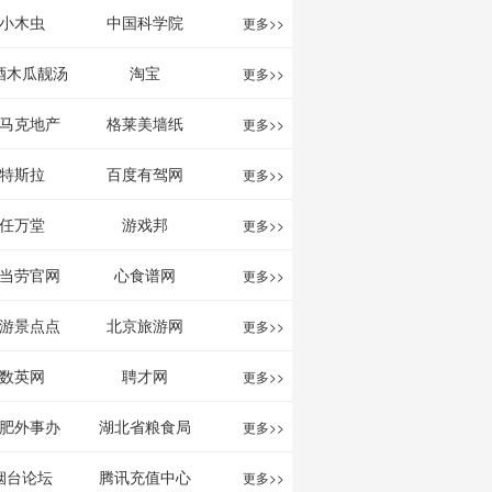
影给你。
分享网站
息网
小木虫
中国科学院
更多>>
酒木瓜靓汤
淘宝
更多>>
官网
马克地产
格莱美墙纸
更多>>
特斯拉
百度有驾网
更多>>
任万堂
游戏邦
更多>>
当劳官网
心食谱网
更多>>
游景点点
北京旅游网
更多>>
评-猫途鹰
数英网
聘才网
更多>>
ipadvisor
肥外事办
湖北省粮食局
更多>>
烟台论坛
腾讯充值中心
更多>>