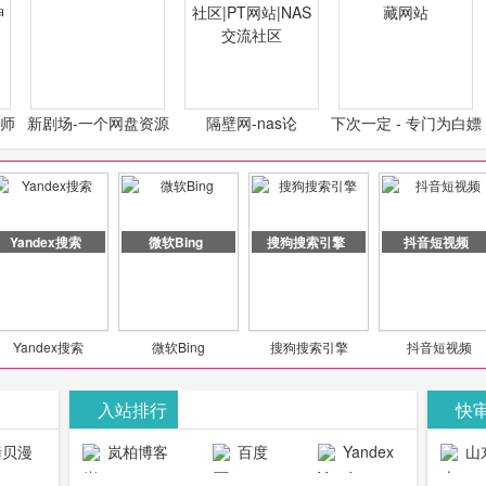
计师
新剧场-一个网盘资源
隔壁网-nas论
下次一定 - 专门为白嫖
类设
分享小站
坛|nas1.cn|nas1|nas
怪开发的宝藏网站
社区|PT网站|NAS交流
社区
Yandex搜索
微软Bing
搜狗搜索引擎
抖音短视频
Yandex搜索
微软Bing
搜狗搜索引擎
抖音短视频
入站排行
快
贝漫
岚柏博客
百度
Yandex
山
官网
搜索
生物