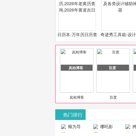
日历本-万年历日历查
奇迹秀工具箱-设
询-2026年日历,2026
必备设计工具及各
年老黄历查询,2026年
计辅助神器
黄道吉日
岚柏博客
百度
岚柏博客
百度
热门排行
山东欣烨化工有限公司
顺为导
哪吒影
拷
航-办公运营
院-哪吒影院
画-