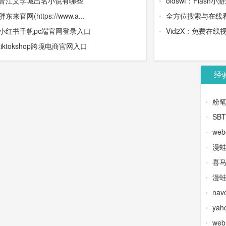
晋江文学城出名小说有哪些
oldswf：Flash小
胖东来官网(https://www.a...
全方位搜索与在线
小红书千帆pc端官网登录入口
Vid2X：免费在
tiktokshop跨境电商官网入口
经
粉
SB
web
漫
喜
漫蛙
na
yah
we