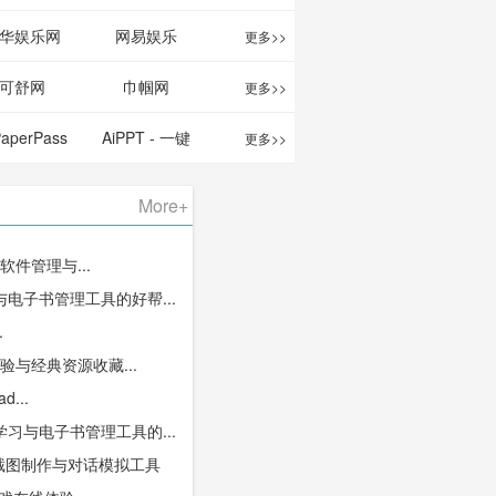
华娱乐网
网易娱乐
更多>>
可舒网
巾帼网
更多>>
PaperPass
AiPPT - 一键
更多>>
 AI论文写作
生成高质量
More+
台/免费生成
PPT
S软件管理与...
千字大纲
电子书管理工具的好帮...
.
体验与经典资源收藏...
d...
习与电子书管理工具的...
信截图制作与对话模拟工具