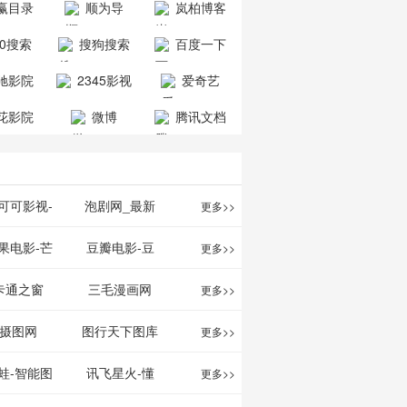
赢目录
顺为导
岚柏博客
公司
司
航-办公运营
60搜索
搜狗搜索
百度一下
工具导航
引擎
驰影院
2345影视
爱奇艺
大全
VIP会员
花影院
微博
腾讯文档
网
可可影视-
泡剧网_最新
更多>>
可可,免费提
电视剧免费在
果电影-芒
豆瓣电影-豆
更多>>
最新高清电
线观看_热播
TV网站电影
瓣电影提供最
卡通之窗
三毛漫画网
更多>>
影
电视剧大全
频道
新的电影介绍
w.cartoonwin.com_
_www.sanmao.com.cn_
摄图网
图行天下图库
更多>>
及评论包括上
动漫原创
动漫原创
蛙-智能图
讯飞星火-懂
更多>>