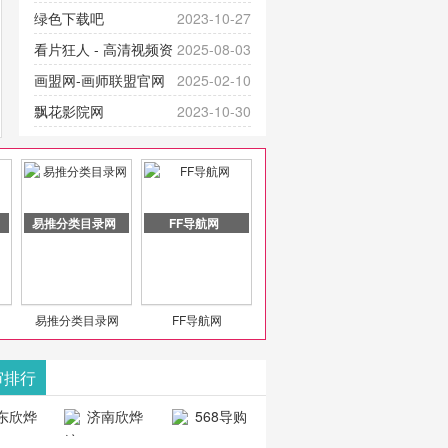
提供最新成全短剧电视剧、电视剧
官网-最新影视资源|追剧也很卷
绿色下载吧
2023-10-27
大全、好看的电视剧、最新的电影
看片狂人 - 高清视频资
2025-08-03
在线观看，神马影院每天更新最新
源免费在线观看
画盟网-画师联盟官网
2025-02-10
好看的动作片、 喜剧片、爱情片、
_huashilm.com_动漫综合
飘花影院网
2023-10-30
搞笑片等全新电影，是影
豆包AI 聊天智能对话网
2025-04-28
页版入口
易推分类目录网
FF导航网
易推分类目录网
FF导航网
审排行
东欣烨
济南欣烨
568导购
科技有
科技有限公
网