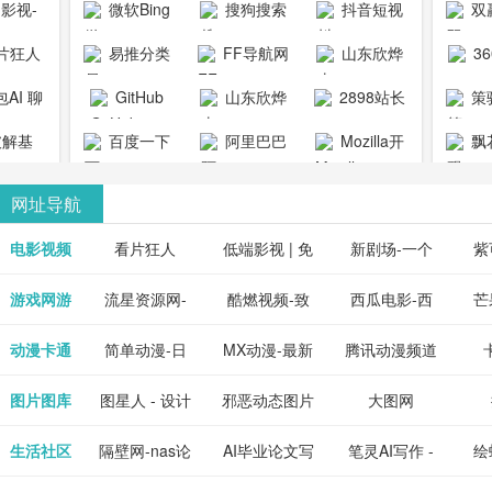
1影视-
微软Bing
搜狗搜索
抖音短视
双
copymango.com_
限
最近好
引擎
频
片狂人
易推分类
FF导航网
山东欣烨
3
综合
电视剧
清视频资
目录网
化工有限公
AI 聊
GitHub
山东欣烨
2898站长
策
电影网
费在线
司
能对话
生物科技有
资源平台
1影视为
解基
百度一下
阿里巴巴
Mozilla开
飘
看
版入口
限公司
心专注
供最新
全球速卖通
发者
网址导航
短剧电
当前互
、电视
最新最
电影视频
看片狂人
低端影视 | 免
新剧场-一个
紫
全、好
优质的
费高清在线电
网盘资源分享
紫
游戏网游
流星资源网-
酷燃视频-致
西瓜电影-西
芒
免费下
电视
最新的
资源免
影电视剧观看
小站
供
流星蝴蝶剑官
力于打造中国
瓜视频网站电
果
动漫卡通
简单动漫-日
MX动漫-最新
腾讯动漫频道
在线观
享、技
网资源下载站
领先的优质短
影频道
本动画BT下载
最全动漫免费
_comic.qq.com_
_ww
图片图库
图星人 - 设计
邪恶动态图片
大图网
神马影
程学习
天更新
流平
节目视频
站
在线观看
动漫综合
图片素材免费
大全
生活社区
隔壁网-nas论
AI毕业论文写
笔灵AI写作 -
绘
好看的
整合破