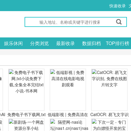
快速收录
娱乐休闲
分类浏览
最新收录
数据归档
TOP排行榜
nAI
免费电子书下载网,txt
低端影视 | 免费高清在
CatOCR: 易飞文字识
器
小说免费下载,全集全
线电影电视剧观看
别, 免费在线图片转文
本完结txt小说-书本网
字