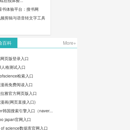
游戏在线体验...
看书体验平台：搜书网
线视频剪辑与语音转文字工具
验百科
More+
笔网页版登录入口
TI人格测试入口
ofscience检索入口
蛙漫画免费阅读入口
马拉雅官方网页版入口
漫画(网页直接入口)
ver韩国搜索引擎入口（naver...
oo japan官网入口
b of science数据库官网入口