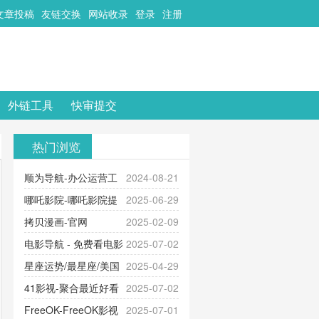
文章投稿
友链交换
网站收录
登录
注册
外链工具
快审提交
热门浏览
顺为导航-办公运营工
2024-08-21
具导航
哪吒影院-哪吒影院提
2025-06-29
供最新、最全的高清电影、电视
拷贝漫画-官网
2025-02-09
剧、动漫和综艺节目免费观看。平
_www.copymango.com_动漫综合
电影导航 - 免费看电影
2025-07-02
台内容丰富，更新快速，支持在线
就来这！ | 快导航网-免费看电影就
星座运势/最星座/美国
2025-04-29
观看，满足各类影迷需求，提供无
来这！收录大量免费看电影网站！
神婆星座网
41影视-聚合最近好看
2025-07-02
广告、高清流畅的观影体验。
的电视剧最新电影网站-41影视为您
FreeOK-FreeOK影视
2025-07-01