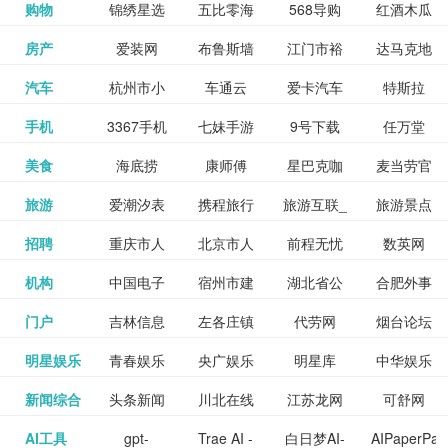
和看过的
中国科学
购物
锦绣星选
五比零海
568导购
红酒木瓜
更多>>
试信息网
博览
信息网
愿填报系
育网
免费下载,
八零小说
各类设计
资源分享
电影电视
淘宝
房产
爱装网
布鲁斯墙
江门市裕
达马克地
更多>>
院
海淘
淘网
网
靓汤官网
统
全集全本
网
辅助神器
网站
格莱美墙
汽车
杭州市小
车通云
爱卡汽车
特斯拉
更多>>
剧，顺便
纸
华墙纸
产
完结txt小
百度有驾
手机
3367手机
七妹手游
9号下载
任万堂
更多>>
纸
客车总量
导购
打分、写
说-书本网
游戏邦
美食
海底捞
康师傅
星巴克咖
麦当劳官
更多>>
网
游戏
调控管理
影评。根
心食谱网
旅游
爱潮汐表
携程旅行
旅游互联_
旅游景点
更多>>
啡
网
信息系统
据你的口
北京旅游
招聘
重庆市人
北京市人
前程无忧
数英网
更多>>
网
景点门票
点评-猫途
味，豆瓣
聘才网
机构
中国电子
宿州市建
湖北省公
合肥外事
更多>>
网
力资源和
力资源和
招聘网
预订
鹰
电影会推
湖北省粮
门户
吉林信息
左各庄镇
代劳网
烟台论坛
更多>>
检验检疫
委网
管局
办
社会保障
社会保障
Tripadvisor
腾讯充值
明星娱乐
青春娱乐
央广娱乐
明星库
中华娱乐
更多>>
荐好电影
食局
网
论坛
业务网
局
网易娱乐
新闻综合
头条新闻
川北在线
江苏龙网
可舒网
更多>>
中心
网
网,
网
给你。
巾帼网
AI工具
gpt-
Trae AI -
白日梦AI-
AIPaperPas
更多>>