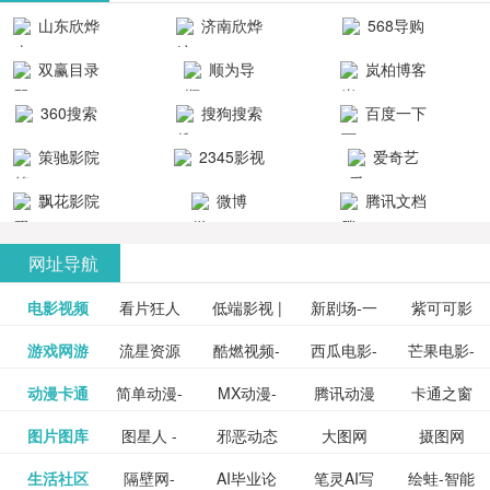
清流畅的观
品吧！
最新好看的
台！整合破
山东欣烨
济南欣烨
568导购
影体验。
动作片、 喜
解软件、整
生物科技有
科技有限公
网
双赢目录
顺为导
岚柏博客
剧片、爱情
合破解游
限公司
司
航-办公运营
片、搞笑片
戏、整合安
360搜索
搜狗搜索
百度一下
工具导航
卓破解软件
等全新电
引擎
策驰影院
2345影视
爱奇艺
影，是影
分享与下
大全
VIP会员
飘花影院
微博
腾讯文档
载！旨在打
网
造一个绿色
网址导航
安全优质软
电影视频
看片狂人
低端影视 |
新剧场-一
件共享站、
紫可可影
资源
泡剧网_最
游戏网游
流星资源
酷燃视频-
西瓜电影-
芒果电影-
更多>>
免费高清
个网盘资
视-紫可可,
豆瓣电影-
动漫卡通
简单动漫-
MX动漫-
腾讯动漫
卡通之窗
更多>>
新电视剧
网-流星蝴
致力于打
西瓜视频
芒果TV网
在线电影
源分享小
免费提供
三毛漫画
图片图库
图星人 -
邪恶动态
大图网
摄图网
更多>>
豆瓣电影
日本动画
最新最全
频道
_www.carto
免费在线
蝶剑官网
造中国领
网站电影
站电影频
电视剧观
站
最新高清
图行天下
生活社区
隔壁网-
AI毕业论
笔灵AI写
绘蛙-智能
更多>>
网
设计图片
图片大全