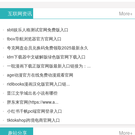
AiPPT -
更多>>
Image-
AI原生集
文生视频
- AI论文写
互联网资讯
More+
一键生成
2：
成开发环
类AIGC创
作平台/免
sbti娱乐人格测试官网免费版入口
高质量
OpenAI最
境/深度集
作平台
费生成千
tbox导航浏览器官方官网入口
夸克网盘会员兑换码免费领取2025最新永久
PPT
新AI图像
成
字大纲
idm下载器中文破解版绿色版官网下载入口
生成器
Doubao-
一耽漫画下载正版官网版最新入口链接为：...
age动漫官方在线免费动漫观看官网
1.5-pro与
ridibooks漫画汉化版官网入口链...
DeepSeek
晋江文学城出名小说有哪些
胖东来官网(https://www.a...
模型
小红书千帆pc端官网登录入口
tiktokshop跨境电商官网入口
趣站分享
More+