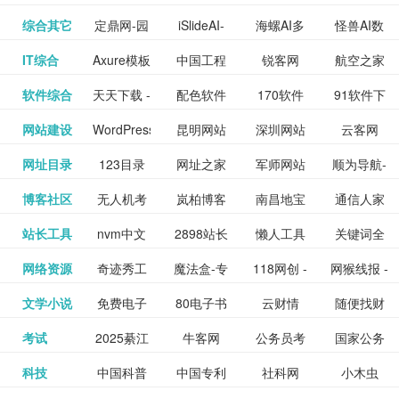
提供最新
BT下载站
动漫免费
_comic.qq.com_
动漫原创
观看_热播
资源下载
先的优质
频道
道
看
电影
讯飞星火-
综合其它
定鼎网-园
iSlideAI-
海螺AI多
怪兽AI数
更多>>
图库
nas论
文写作-AI
作 - 国内
图片、文
_www.sanmao.com.cn_
素材免费
的电影介
在线观看
动漫综合
电视剧大
站
短节目视
九章开物
IT综合
Axure模板
中国工程
锐客网
航空之家
更多>>
懂我的AI
林景观建
一键生成
模态大语
字人
坛|nas1.cn|nas1|nas
毕业设计-
领先的AI
案创作平
动漫原创
下载网站
绍及评论
全
频
牛品汇
软件综合
天天下载 -
配色软件
170软件
91软件下
更多>>
网
科技知识
助手
筑室内设
PPT模板
言模型
社区|PT网
AI答辩问
写作助手
台
包括上映
yx12345
网站建设
WordPress
昆明网站
深圳网站
云客网
更多>>
绿色精品
园
下载站
载
中心
计资料分
下载
站|NAS交
题预测与
影片的影
深圳网站
网址目录
123目录
网址之家
军师网站
顺为导航-
更多>>
下载站
主题模板
建设
建设
SEO众包
软件应用
享平台
流社区
PPT模板
易推分类
博客社区
无人机考
岚柏博客
南昌地宝
通信人家
更多>>
讯查询及
建设
网
目录网址
办公运营
下载_爱主
服务平台
分享平台
生成
精易论坛
站长工具
nvm中文
2898站长
懒人工具
关键词全
更多>>
目录网
证资讯网
网_南昌论
园
购票服
大全
工具导航
题
SEO工具
网络资源
奇迹秀工
魔法盒-专
118网创 -
网猴线报 -
更多>>
网
资源平台
网指数查
坛
务。你可
线报酷 -
文学小说
免费电子
80电子书
云财情
随便找财
更多>>
- 站长之家
具箱-设计
业的游戏
创业项目
一个简单
询
以记录想
钱如故
考试
2025綦江
牛客网
公务员考
国家公务
更多>>
专注线报
书下载
_八零电子
经网
师必备设
动画特效
资源分享
且纯粹的
看、在看
公务员考
科技
中国科普
中国专利
社科网
小木虫
更多>>
区中考志
试-中公教
员局
活动
网,txt小说
书_80txt_
计工具及
学习平台
下载平台
活动线报