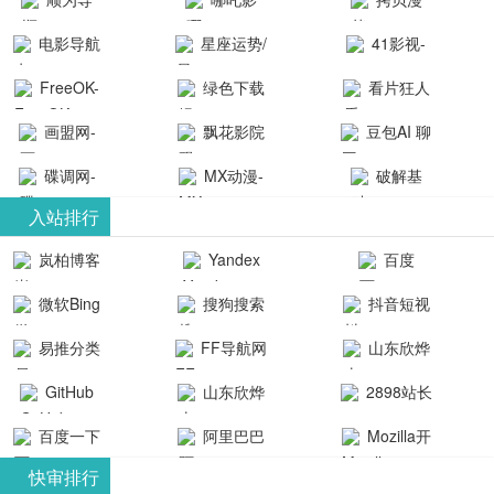
航-办公运营
院-哪吒影院
画-官网
电影导航
星座运势/
41影视-
工具导航
提供最新、
_www.copymango.co
- 免费看电影
最星座/美国
聚合最近好
FreeOK-
绿色下载
看片狂人
最全的高清
动漫综合
就来这！ | 快
神婆星座网
看的电视剧
FreeOK影视
吧
- 高清视频资
画盟网-
电影、电视
飘花影院
豆包AI 聊
导航网-免费
最新电影网
官网-最新影
源免费在线
画师联盟官
剧、动漫和
网
天智能对话
看电影就来
碟调网-
MX动漫-
站-41影视为
破解基
视资源|追剧
观看
网
综艺节目免
网页版入口
这！收录大
碟调网为您
最新最全动
地-精心专注
您提供最新
入站排行
也很卷
_huashilm.com_
费观看。平
量免费看电
提供最新电
漫免费在线
成全短剧电
整合当前互
岚柏博客
Yandex
百度
动漫综合
台内容丰
视剧和2025
影网站！
观看
视剧、电视
联网最新最
搜索
富，更新快
微软Bing
搜狗搜索
抖音短视
年最新电影
剧大全、好
全最优质的
速，支持在
引擎
频
的在线观
软件免费下
看的电视
易推分类
FF导航网
山东欣烨
线观看，满
看，快来碟
剧、最新的
载、资源免
目录网
化工有限公
GitHub
山东欣烨
2898站长
足各类影迷
调电影网在
电影在线观
费共享、技
司
生物科技有
资源平台
需求，提供
百度一下
阿里巴巴
Mozilla开
线观看最新
看，神马影
术教程学习
限公司
无广告、高
全球速卖通
发者
热门影视作
院每天更新
与交流平
快审排行